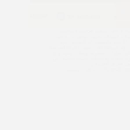
دينة الرياض، بصفتها العاصمة السياسية
صادية للمملكة العربية السعودية، الحاضنة
 للأعمال والاستثمارات الضخمة، ومع
انطلاق رؤية المملكة 2030، شهدت البيئة التشريعية
ئية تطورات متسارعة ونقلات نوعية تهدف
زيز العدالة والشفافية وحماية الحقوق. في
ا الحراك الاقتصادي…
atty401029@gmail.com
ديسمبر 7, 2025