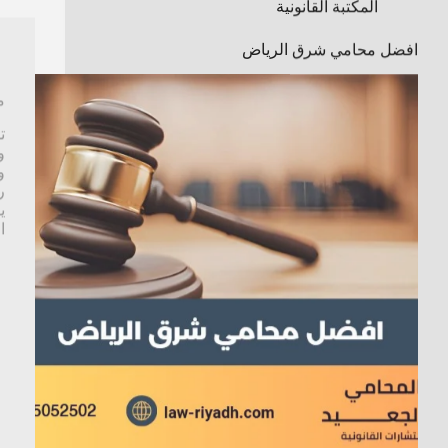
افضل محامي شرق الرياض
م
ت
و
ر
ي
ا