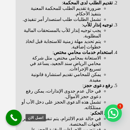
تقديم الطلب لدى المحكمة
:
ضرورة تقديم الطلب للمحكمة المعنية
بتنفيذ الأحكام.
تشمل الطلبات طلب استصدار أمر تنفيذي.
توجيه إنذار للأب
:
يجب توجيه إنذار للأب بالمستحقات المالية
المطلوبة.
يتم تحديد مهلة زمنية للاستجابة قبل اتخاذ
خطوات إضافية.
استخدام خدمات محامي مختص
:
الاستعانة بمحامي مختص، مثل شركة
محامي الرياض سند الجعيد، يساعد في
تسريع الإجراءات.
يمكن للمحامي تقديم استشارة قانونية
مفيدة.
رفع دعوى حجز
:
في حال عدم جدوى الإنذارات، يمكن رفع
دعوى حجز الأموال.
تشمل هذه الدعوى الحجز على دخل الأب أو
1
ممتلكاته.
تنفيذ الحكم
:
اتصل الان
في حالة عدم الالتزام، يتم تنفيذ الحكم عبر
الجهات المختصة.
قد تتضمن الإجراءات الوقتية الحجز على