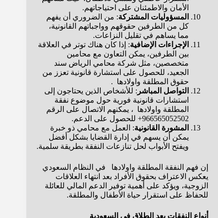
الأمان والاطمئنان على احتياجاتهم.
المسؤوليات المشتركة
: من الضروري أن يفهم
كل من الطرفين حقوقهم وواجباتهم القانونية،
مما يساهم في تقليل النزاعات.
الإجراءات الإضافية
: إذا كان هناك توتر في العلاقة
بين الطرفين، يمكن التعاون مع محامين
متخصصين، مثل شركة محامي الرياض سند
الجعيد، للحصول على استشارة قانونية تعزز من
حقوق المطلقة واولادها .
التواصل المباشر
: للأشخاص الذين يحتاجون إلى
استشارات قانونية فورية حول موضوع نفقة
المطلقة واولادها ، يمكنهم الاتصال على الرقم
966565052502+ للحصول على الدعم.
المشورة القانونية
: العمل مع محامي ذو خبرة
يمكن أن يسهم في إدارة القضايا بشكل أفضل
ويفتح الأبواب لحل تنازعات النفقة بطريقة سلمية.
إن فهم النفقة المطلقة واولادها في النظام السعودي
يعكس الاعتراف بحقوق الأفراد بعد انتهاء العلاقات
الزوجية، ويؤكد على أهمية توفير الدعم المالي للعائلة
للحفاظ على استقرار حياة الأطفال والمطلقة.
أنواع النفقات بعد الطلاق في السعودية