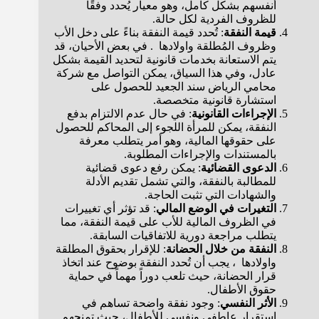
أنفسهم بشكل كامل، وهو معيار يُحدد وفقًا
للظروف الفردية لكل حالة.
قيمة النفقة
: تُحدد قيمة النفقة بناءً على دخل الأب
وظروف المُطلقة واولادها . في بعض الأحيان، قد
يتم الاستعانة بخدمات قانونية لتحديد القيمة بشكل
عادل، وفي هذا السياق، يمكن التواصل مع شركة
محامي الرياض سند الجعيد للحصول على
استشارة قانونية متخصصة.
الإجراءات القانونية
: في حال عدم الالتزام بدفع
النفقة، يمكن للمرأة اللجوء إلى المحاكم للحصول
على حقوقها المالية، وهو أمر يتطلب معرفة
بالمستندات والإجراءات المطلوبة.
الدعوى القضائية
: يمكن رفع دعوى قضائية
للمطالبة بالنفقة، والتي تشمل تقديم الأدلة
والشهادات التي تثبت الحاجة.
التغيرات في الوضع المالي
: قد تؤثر أي تغييرات
في الظروف المالية للأب على قيمة النفقة، مما
يتطلب مراجعة دورية للاتفاقيات السابقة.
النفقة من خلال الحضانة
: للإقرار بحقوق المطلقة
واولادها ، يجب أن تُحدد النفقة بوضوح عند اتخاذ
قرار الحضانة، حيث تلعب دوراً مهماً في حماية
حقوق الأطفال.
الأثر النفسي
: وجود نفقة واضحة تساهم في
استقرار عاطفي ونفسي للأطفال، حيث تمنحهم