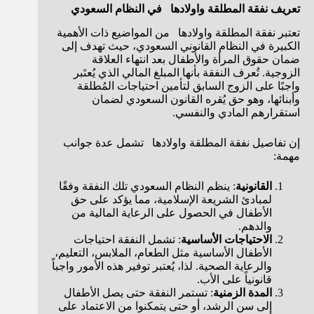
تعريف نفقة المطلقة واولادها في النظام السعودي
تعتبر نفقة المطلقة واولادها من المواضيع ذات الأهمية
الكبيرة في النظام القانوني السعودي، حيث تهدف إلى
ضمان حقوق المرأة والأطفال بعد انتهاء العلاقة
الزوجية. تُعرف النفقة بأنها المبلغ المالي الذي يُعتَبر
واجبًا على الزوج السابق لتأمين احتياجات المُطلقة
وأبنائها، وهو حق يُقره القانون السعودي لضمان
استقرارهم المادي والنفسي.
إن تفاصيل نفقة المطلقة واولادها تشمل عدة جوانب
مهمة:
القانونية
: ينظم النظام السعودي تلك النفقة وفقًا
لمبادئ الشريعة الإسلامية، مما يؤكد على حق
الأطفال في الحصول على الرعاية المالية من
والدهم.
الاحتياجات الأساسية
: تشمل النفقة احتياجات
الأطفال الأساسية مثل الطعام، الملابس، التعليم،
والرعاية الصحية. لذا، يُعتبر توفير هذه الأمور واجباً
قانونياً على الأب.
المدة الزمنية
: تستمر النفقة حتى يصل الأطفال
إلى سن الرشد، أو حتى يتمكنوا من الاعتماد على