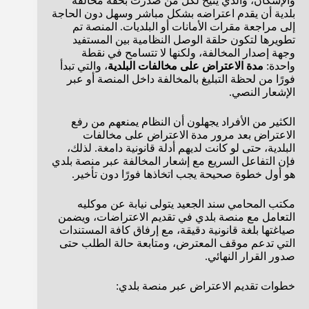
والإسكان، والذي يُتيح لكل من صدرت بحقه مخالفة
بلدية أن يقدم اعتراضه بشكل مباشر وسهل دون الحاجة
إلى مراجعة مقرات الأمانات أو البلديات. المنصة تم
تطويرها لتكون حلقة الوصل النظامية بين المستفيد
وجهة إصدار المخالفة، ولكنها لا تتسامح في نقطة
واحدة:
مدة الاعتراض على مخالفات البلدية
، والتي تبدأ
فورًا من لحظة التبليغ بالمخالفة داخل المنصة أو عبر
الإشعار النصي.
الكثير من الأفراد يجهلون أن النظام يمنعهم من رفع
الاعتراض بعد مرور مدة الاعتراض على مخالفات
البلدية، حتى لو كانت لديهم أدلة قانونية دامغة. لذلك،
فإن التفاعل السريع مع إشعار المخالفة عبر منصة بلدي
هو أول خطوة صحيحة يجب اتخاذها فورًا دون تأخير.
مكتب المحامي سند الجعيد يتولى نيابة عن موكليه
التعامل مع منصة بلدي في تقديم الاعتراضات، ويضمن
صياغتها بلغة قانونية دقيقة، مع إرفاق كافة المستندات
التي تدعم موقف المعترض، ومتابعة حالة الطلب حتى
صدور القرار النهائي.
خطوات تقديم الاعتراض عبر منصة بلدي: