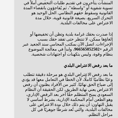
المنشآت يتأخرون في تقديم طلبات التخفيض أملاً في
تسوية شفوية أو “واسطة”، ثم يُفاجؤون بانقضاء المدة
القانونية وسقوط حقهم النظامي. الحل الوحيد هو
التحرك السريع، بصيغة قانونية قوية، خلال مدة
الاعتراض على مخالفات البلدية.
إذا صدرت بحقك غرامة بلدية وتظن أن تخفيضها أو
إلغاؤها ممكن، لا تنتظر حتى تفقد حقك بسبب
الإجراءات. اتصل الآن بمكتب المحامي سند الجعيد عبر
الرقم
+966565052502
، وابدأ في معالجة الموضوع
بنظام وقوة، وليس بتكهنات أو اجتهادات شخصية.
ما بعد رفض الاعتراض البلدي
ما بعد رفض الاعتراض البلدي هو مرحلة دقيقة تتطلب
وعيًا نظاميًا كاملًا، لأن الخطأ في التعامل معها قد يؤدي
إلى ضياع الحق نهائيًا. كثير من الأفراد يظنون أن رفض
الاعتراض يعني نهاية الطريق، لكن الحقيقة أن النظام
السعودي يمنح المتظلم حقًا آخر بعد الرفض الإداري،
وهو الطعن أمام المحكمة الإدارية، بشرط أساسي لا
يقبل التهاون: أن يتم ذلك خلال مدة الاعتراض على
مخالفات البلدية، والتي تُعد شرطًا جوهريًا في كل
مراحل التظلم.