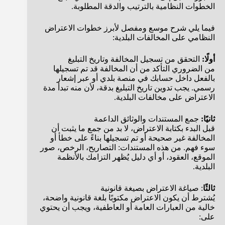
الخطوات النظامية بالترتيب والدقة المطلوبة.
فيما يلي شرح موسع ومفصل لأبرز خطوات الاعتراض
النظامي على المخالفات البلدية:
أولًا:
التحقق من تسجيل المخالفة وتاريخ التبليغ
من الضروري التأكد من أن المخالفة قد تم تسجيلها
بالفعل داخل حسابك في منصة بلدي أو عبر إشعار
رسمي. يجب تدوين تاريخ التبليغ بدقة، لأن منه تبدأ مدة
الاعتراض على مخالفات البلدية.
ثانيًا:
جمع المستندات والوثائق الداعمة
قبل البدء بكتابة الاعتراض، لا بد من جمع ما يثبت أن
المخالفة غير صحيحة أو تم تسجيلها بناءً على خطأ أو
سوء فهم. من هذه المستندات: التصاريح، الرخص، صور
الموقع، العقود، أو أي دليل يُظهر التزامك بالأنظمة
البلدية.
ثالثًا
: صياغة الاعتراض بصيغة قانونية
يُشترط أن يكون الاعتراض مكتوبًا بلغة قانونية واضحة،
خالية من العبارات العامة أو العاطفية، ويجب أن يحتوي
على: