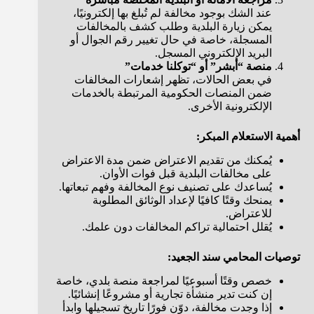
عند الشك بوجود مخالفة لم تُبلغ بها إلكترونيًا،
يمكن زيارة البلدية وطلب كشف بالمخالفات
المسجلة، خاصة في حال تغيير رقم الجوال أو
البريد الإلكتروني المسجل.
منصة “أبشر” أو “توكلنا خدمات”
في بعض الحالات، تظهر إشعارات المخالفات
ضمن المنصات الحكومية المرتبطة بالخدمات
الإلكترونية الأخرى.
أهمية الاستعلام المبكر:
يُمكنك من تقديم الاعتراض ضمن مدة الاعتراض
على مخالفات البلدية قبل فوات الأوان.
يُساعدك على تصنيف نوع المخالفة وفهم تبعاتها.
يمنحك وقتًا كافيًا لإعداد الوثائق المطلوبة
للاعتراض.
يُقلل احتمالية تراكم المخالفات دون علمك.
توصيات المحامي سند الجعيد:
خصص وقتًا أسبوعيًا لمراجعة منصة بلدي، خاصة
إن كنت تدير منشأة تجارية أو مشروعًا إنشائيًا.
إذا وجدت مخالفة، دوّن فورًا تاريخ تسجيلها وابدأ