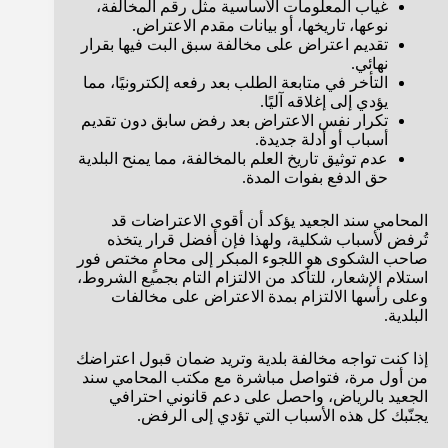
غياب المعلومات الأساسية مثل رقم المخالفة،
نوعها، تاريخها، أو بيانات مقدم الاعتراض.
تقديم اعتراض على مخالفة سبق البت فيها بقرار
نهائي.
التأخر في متابعة الطلب بعد رفعه إلكترونيًا، مما
يؤدي إلى إغلاقه آليًا.
تكرار نفس الاعتراض بعد رفض سابق دون تقديم
أسباب أو أدلة جديدة.
عدم توثيق تاريخ العلم بالمخالفة، مما يمنح البلدية
حق الدفع بفوات المدة.
المحامي سند الجعيد يؤكد أن أقوى الاعتراضات قد
تُرفض لأسباب شكلية، ولهذا فإن أفضل قرار يتخذه
صاحب الشكوى هو اللجوء المبكر إلى محامٍ مختص فور
استلام الإشعار، للتأكد من الالتزام التام بجميع الشروط،
وعلى رأسها الالتزام بمدة الاعتراض على مخالفات
البلدية.
إذا كنت تواجه مخالفة بلدية وتريد ضمان قبول اعتراضك
من أول مرة، فتواصل مباشرة مع مكتب المحامي سند
الجعيد بالرياض، واحصل على دعم قانوني احترافي
يجنّبك كل هذه الأسباب التي تؤدي إلى الرفض.