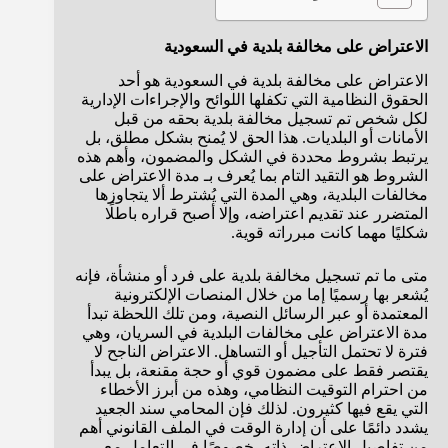
الاعتراض على مخالفة بلدية في السعودية
الاعتراض على مخالفة بلدية في السعودية هو أحد
الحقوق النظامية التي تكفلها اللوائح والإجراءات الإدارية
لكل شخص تم تسجيل مخالفة بلدية بحقه من قبل
الأمانات أو البلديات. هذا الحق لا يُمنح بشكل مطلق، بل
يرتبط بشروط محددة في الشكل والمضمون، وأهم هذه
الشروط هو التقيد التام بما يُعرف بـ مدة الاعتراض على
مخالفات البلدية، وهي المدة التي يُشترط ألا يتجاوزها
المتضرر عند تقديم اعتراضه، وإلا أصبح قراره باطلًا
شكليًا مهما كانت مبرراته قوية.
متى ما تم تسجيل مخالفة بلدية على فرد أو منشأة، فإنه
يُشعر بها رسميًا إما من خلال المنصات الإلكترونية
المعتمدة أو عبر الرسائل النصية، ومن تلك اللحظة تبدأ
مدة الاعتراض على مخالفات البلدية في السريان، وهي
فترة لا تحتمل التأجيل أو التساهل. الاعتراض الناجح لا
يقتصر فقط على مضمون قوي أو حجة مقنعة، بل يبدأ
من احترام التوقيت النظامي، وهذه من أبرز الأخطاء
التي يقع فيها كثيرون. لذلك فإن المحامي سند الجعيد
يشدد دائمًا على أن إدارة الوقت في الملف القانوني أهم
من تفاصيل الاعتراض ذاته، خصوصًا في التعامل مع