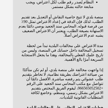
النظام يُصدر رقم طلب لكل اعتراض، ويجب
متابعة حالته بشكل مستمر.
منصة بلدي لا تتيح خاصية النقاش أو التعديل بعد تقديم
الطلب، لذلك فإن الدقة في إعداد الاعتراض تمثل 90٪
من فرصة قبوله. المحامي سند الجعيد يوصي دائمًا بعدم
الاستهانة بصيغة الطلب، ويعتبر أن الاعتراض الضعيف
يشبه عدم الاعتراض أصلاً.
مدة الاعتراض على مخالفات البلدية تبدأ من لحظة
تسجيل المخالفة داخل حسابك في المنصة، وليس من
تاريخ علمك الفعلي بالمخالفة، وهذا ما يجعل الاستجابة
السريعة أمرًا بالغ الأهمية.
إذا واجهت مخالفة على منصة بلدي، أو لم تكن متأكدًا
من صياغة اعتراضك بطريقة نظامية، لا تخاطر بتقديم
طلب عشوائي يتم رفضه مباشرة. الأفضل دائمًا أن
تتواصل مع مكتب المحامي سند الجعيد على الرقم
+966565052502، ليقوم الفريق المختص بتقديم
الاعتراض بشكل رسمي، ومنظم، وخاضع لكافة
المتطلبات القانونية للبلديات.
خطوات الاعتراض النظامي على المخالفات البلدية