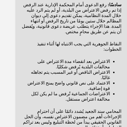
سادسًا:
رفع الدعوى أمام المحكمة الإدارية عند الرفض
إذا تم رفض الاعتراض من البلدية، أو لم يتم الرد عليه
خلال المدة النظامية، يمكن تقديم دعوى إلى ديوان
المظالم خلال ستين يومًا من تاريخ الرفض أو انتهاء
المدة. هذا الإجراء يتطلب عريضة دعوى قانونية، ويُفضل
أن يتم عن طريق محامٍ مختص.
النقاط الجوهرية التي يجب الانتباه لها أثناء تنفيذ
الخطوات:
الاعتراض بعد انقضاء مدة الاعتراض على
مخالفات البلدية يُرفض شكليًا.
الاعتراض الناقص أو غير المسبب يتم تجاهله
غالبًا.
الاعتماد على نص قانوني واضح يمنح الاعتراض
قوة إضافية.
الاعتراضات الجماعية تُرفض ما لم يكن لكل
مخالفة اعتراض مستقل.
المحامي سند الجعيد يُشدد دائمًا على أن احترام
الإجراءات أهم من مضمون الاعتراض نفسه، وأن الحل
القانوني الحقيقي يبدأ من لحظة التبليغ وليس بعد تراكم