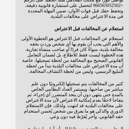
+966565052502 لتحصل على استشارة قانونية دقيقة،
وتحفظ حقك قبل فوات الأوان، ضمن المهلة المحددة
في مدة الاعتراض على مخالفات البلدية.
استعلام عن المخالفات قبل الاعتراض
استعلام عن المخالفات قبل الاعتراض هو الخطوة الأولى
والأهم التي يجب أن يقوم بها أي شخص وردت بحقه
مخالفة بلدية، سواءً كان فردًا أو صاحب منشأة تجارية.
هذه الخطوة ليست فقط للاطلاع، بل لضمان التعامل
القانوني الصحيح مع المخالفة من لحظة تسجيلها، خاصة
أن مدة الاعتراض على مخالفات البلدية تبدأ من لحظة
التبليغ الرسمي، وليس من لحظة اكتشاف المخالفة.
كثير من المخالفات يتم تسجيلها إلكترونيًا دون علم
مباشر من صاحبها، ويستمر العداد النظامي الخاص
بالمدة حتى ينتهي دون أن يتخذ المتضرر أي إجراء، ثم
يتفاجأ لاحقًا بعدم إمكانية الاعتراض لأن مدة الاعتراض
على مخالفات البلدية قد انتهت. ولذلك، فإن الاستعلام
الدوري والذكي هو ما يفرق بين شخص يُحسن استخدام
حقه القانوني، وآخر يُفرّط فيه دون وعي.
المحامي سند الجعيد ينبه دائمًا إلى أن أول ما يفعله في