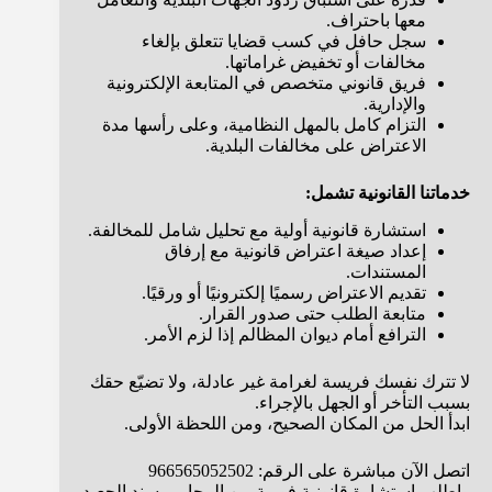
معها باحتراف.
سجل حافل في كسب قضايا تتعلق بإلغاء
مخالفات أو تخفيض غراماتها.
فريق قانوني متخصص في المتابعة الإلكترونية
والإدارية.
التزام كامل بالمهل النظامية، وعلى رأسها مدة
الاعتراض على مخالفات البلدية.
خدماتنا القانونية تشمل:
استشارة قانونية أولية مع تحليل شامل للمخالفة.
إعداد صيغة اعتراض قانونية مع إرفاق
المستندات.
تقديم الاعتراض رسميًا إلكترونيًا أو ورقيًا.
متابعة الطلب حتى صدور القرار.
الترافع أمام ديوان المظالم إذا لزم الأمر.
لا تترك نفسك فريسة لغرامة غير عادلة، ولا تضيّع حقك
بسبب التأخر أو الجهل بالإجراء.
ابدأ الحل من المكان الصحيح، ومن اللحظة الأولى.
اتصل الآن مباشرة على الرقم:
966565052502
واطلب استشارة قانونية فورية من المحامي سند الجعيد