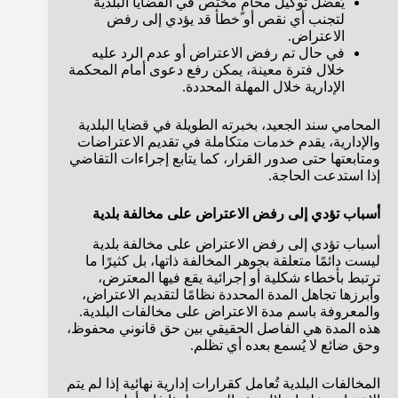
يُفضل توكيل محامٍ مختص في القضايا البلدية
لتجنب أي نقص أو خطأ قد يؤدي إلى رفض
الاعتراض.
في حال تم رفض الاعتراض أو عدم الرد عليه
خلال فترة معينة، يمكن رفع دعوى أمام المحكمة
الإدارية خلال المهلة المحددة.
المحامي سند الجعيد، بخبرته الطويلة في قضايا البلدية
والإدارية، يقدم خدمات متكاملة في تقديم الاعتراضات
ومتابعتها حتى صدور القرار، كما يتابع إجراءات التقاضي
إذا استدعت الحاجة.
أسباب تؤدي إلى رفض الاعتراض على مخالفة بلدية
أسباب تؤدي إلى رفض الاعتراض على مخالفة بلدية
ليست دائمًا متعلقة بجوهر المخالفة ذاتها، بل كثيرًا ما
ترتبط بأخطاء شكلية أو إجرائية يقع فيها المعترض،
وأبرزها تجاهل المدة المحددة نظامًا لتقديم الاعتراض،
والمعروفة باسم مدة الاعتراض على مخالفات البلدية.
هذه المدة هي الفاصل الحقيقي بين حق قانوني محفوظ،
وحق ضائع لا يُسمع بعده أي تظلم.
المخالفات البلدية تُعامل كقرارات إدارية نهائية إذا لم يتم