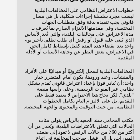
خطوات الاعتراض النظامي على المخالفات البلدية
ليست مجرد سلسلة إجراءات شكلية، بل هي مسار
قانوني يجب تنفيذه بدقة وفق متطلبات الجهات
المختصة، وفي مقدمتها الالتزام الصارم بما يُعرف بـ
مدة الاعتراض على مخالفات البلدية، والتي تُعد الأساس
الذي يُبنى عليه قبول أو رفض أي طلب تظلم. تأخير يوم
واحد بعد انقضاء هذه المدة كفيل بإسقاط كامل الحق
في الاعتراض، بغض النظر عن وجاهة الأسباب أو الأدلة
المقدمة.
المخالفات البلدية تُسجل إلكترونيًا أو ميدانيًا على الأفراد
والمنشآت، وعند ورودها، يكون أمام المتضرر خيار
واحد: أن يُبادر فورًا بإعداد اعتراض قانوني يُقدم بشكل
نظامي عبر القنوات الرسمية، وعلى رأسها منصة
“بلدي”. لكن نجاح هذا الاعتراض لا يعتمد فقط على
التقديم، بل على الالتزام التام بكامل الخطوات
النظامية، من حيث التوقيت والمحتوى والجهة المختصة.
مكتب المحامي سند الجعيد بالرياض يتولى مئات
الحالات التي تتعلق بالاعتراضات البلدية، ويُحذر من أن
أكثر من 60٪ من حالات الرفض لا تعود إلى ضعف
المبررات، بل إلى فشل صاحب المخالفة في اتباع