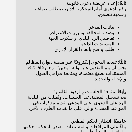
ثانيًا
: إعداد عريضة دعوى قانونية
رفع الدعوى أمام المحكمة الإدارية يتطلب صياغة
رسمية تتضمن:
بيانات المدعي
وصف المخالفة ومبررات الاعتراض
تفاصيل الرد البلدي أو سكوت الجهة
المستندات الداعمة
طلب واضح بإلغاء القرار الإداري
ثالثًا
: تقديم الدعوى إلكترونيًا عبر منصة ديوان المظالم
يجب أن يتم التقديم عبر بوابة “معين”، مع إرفاق كافة
المستندات بصيغ معتمدة، ومتابعة مراحل القبول
والإحالة والتحديد.
رابعًا
: متابعة الجلسات والردود القانونية
بعد تسجيل القضية، تبدأ الجلسات، ويُطلب من البلدية
الرد على الدعوى. على المدعي تقديم مذكراته في
المواعيد المحددة والرد على ما يقدمه الطرف الآخر.
خامسًا
: انتظار الحكم القطعي
بناءً على المرافعات والمستندات، تصدر المحكمة حكمها