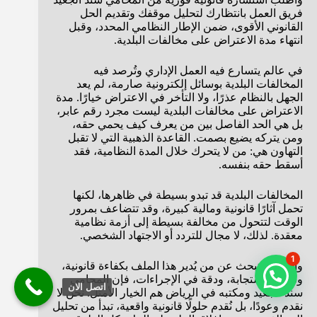
فريق العمل بانتظارك لتحليل موقفك وتقديم الحل
القانوني الأقوى، ضمن الإطار النظامي المحدد، وقبل
انتهاء مدة الاعتراض على مخالفات البلدية.
في عالم يتسارع فيه العمل الإداري وتُرصد فيه
المخالفات البلدية بوسائل إلكترونية صارمة، لم يعد
الجهل بالنظام عذرًا، ولا التأخر في الاعتراض خيارًا. مدة
الاعتراض على مخالفات البلدية ليست مجرد رقم عابر،
بل هي الحد الفاصل بين من يعرف كيف يحمي حقه،
ومن يتركه يضيع بصمت. القاعدة الذهبية التي لا تقبل
التهاون هي: من لا يتحرك خلال المدة النظامية، فقد
أسقط حقه بنفسه.
المخالفات البلدية قد تبدو بسيطة في ظاهرها، لكنها
تحمل آثارًا قانونية ومالية كبيرة، وقد تتضاعف بمرور
الوقت لتتحول من مخالفة بسيطة إلى أزمة نظامية
معقدة. لذلك، لا مجال للتردد أو الاجتهاد الشخصي.
1
وإذا كنت تبحث عن من يُدير هذا الملف بكفاءة قانونية،
وسرعة استجابة، ودقة في الإجراءات، فإن المحامي
اتصل الان
سند الجعيد ومكتبه في الرياض هم الخيار الأمثل. نحن لا
نقدم وعودًا، بل نُقدم حلولًا قانونية واقعية، تبدأ من تحليل