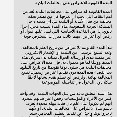
المدة القانونية للاعتراض على مخالفات البلدية
المدة القانونية للاعتراض على مخالفات البلدية تُعد من
أهم النقاط التي يجب أن يعرفها كل من تصدر بحقه
مخالفة من قبل الأمانة أو البلدية في أي مدينة داخل
المملكة العربية السعودية. هذه المدة ليست مجرد إجراء
ثانوي، بل هي القاعدة الأساسية التي يُبنى عليها قبول أو
رفض أي اعتراض، مهما كانت مبررات المعترض قوية.
تبدأ المدة القانونية للاعتراض من تاريخ العلم بالمخالفة،
ويُعد التبليغ الرسمي من البلدية أو الإشعار الإلكتروني
عبر منصة بلدي أو رسالة الجوال بمثابة بدء سريان هذه
المدة. ووفقًا لما هو معمول به، فإن مدة الاعتراض على
مخالفات البلدية هي ستون يومًا تقويميًا من تاريخ التبليغ.
بعد انقضاء هذه المدة دون تقديم اعتراض رسمي، تصبح
المخالفة نهائية، ويُرفض أي تظلم يقدم بشأنها لاحقًا
شكلًا دون الدخول في تفاصيله الموضوعية.
هذا المبدأ مطبق بدقة من قبل الجهات البلدية، وقد واجه
كثير من الأفراد والمؤسسات رفض اعتراضاتهم لمجرد
أنهم لم يكونوا على علم بأن هناك مهلة محددة تعرف
باسم مدة الاعتراض على مخالفات البلدية، أو لأنهم
تأخروا يومًا واحدًا عن تقديم التظلم. المحامي سند