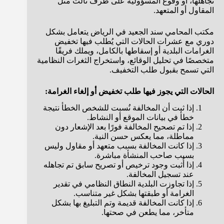
تجاهلها، أو وقوع المسؤولية على طرف ثالث مثل
المقاول أو المتعهد.
مكتب المحامي سند الجعيد في الرياض يتعامل بشكل
دوري مع عشرات الحالات التي يُطلب فيها تخفيض
الغرامات البلدية أو إسقاطها بالكامل، ويملك فريقًا
متخصصًا في تحليل الوقائع، واستخراج الثغرات النظامية
التي تسمح بقبول طلب التخفيف.
الحالات التي يجوز فيها طلب تخفيض أو إلغاء الغرامة:
إذا ثبت أن المخالفة نُسبت للشخص الخطأ نتيجة
خطأ في بيانات الموقع أو النشاط.
إذا تم تصحيح المخالفة فورًا بعد الإشعار دون
مماطلة، مما يعكس حسن النية.
إذا كانت المخالفة بسبب متعهد أو مقاول وليس
بسبب صاحب المنشأة مباشرة.
إذا أُثبت وجود ترخيص أو تصريح سابق تم تجاهله
عند تسجيل المخالفة.
إذا تجاوزت البلدية النطاق النظامي في تقدير
الغرامة أو طبقتها بشكل غير متناسب.
إذا كانت المخالفة قديمة وتم التبليغ بها بشكل
متأخر، مما يطعن في صحتها.