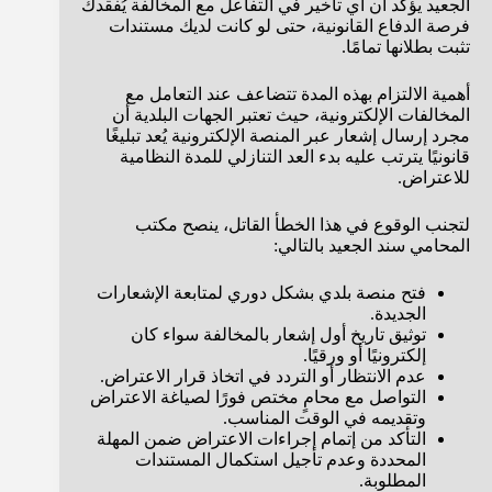
الجعيد يؤكد أن أي تأخير في التفاعل مع المخالفة يُفقدك
فرصة الدفاع القانونية، حتى لو كانت لديك مستندات
تثبت بطلانها تمامًا.
أهمية الالتزام بهذه المدة تتضاعف عند التعامل مع
المخالفات الإلكترونية، حيث تعتبر الجهات البلدية أن
مجرد إرسال إشعار عبر المنصة الإلكترونية يُعد تبليغًا
قانونيًا يترتب عليه بدء العد التنازلي للمدة النظامية
للاعتراض.
لتجنب الوقوع في هذا الخطأ القاتل، ينصح مكتب
المحامي سند الجعيد بالتالي:
فتح منصة بلدي بشكل دوري لمتابعة الإشعارات
الجديدة.
توثيق تاريخ أول إشعار بالمخالفة سواء كان
إلكترونيًا أو ورقيًا.
عدم الانتظار أو التردد في اتخاذ قرار الاعتراض.
التواصل مع محامٍ مختص فورًا لصياغة الاعتراض
وتقديمه في الوقت المناسب.
التأكد من إتمام إجراءات الاعتراض ضمن المهلة
المحددة وعدم تأجيل استكمال المستندات
المطلوبة.