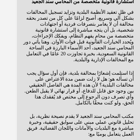
استشارة قانونية متخصصة من المحامي سند الجعيد
في ظل تعقيد الأنظمة البلدية وتزايد تسجيل المخالفات
بشكل آلي وسريع، أصبح لزامًا على كل من تصدر بحقه
مخالفة أن لا يغامر بتصرفات فردية أو اجتهادات
شخصية، بل أن يتجه مباشرة إلى استشارة قانونية
متخصصة من محامٍ يفهم النظام، ويفكك الإجراءات،
ويُحدد الخيارات القانونية قبل فوات الأوان. وهنا يأتي دور
المحامي سند الجعيد، أحد الأسماء البارزة في الساحة
القانونية السعودية، بخبرة تجاوزت 20 عامًا في التعامل
مع المخالفات الإدارية والبلدية.
إذا استلمت إشعارًا بمخالفة بلدية، فإن أول سؤال يجب
أن تسأله هو: هل لا زلت ضمن مدة الاعتراض على
مخالفات البلدية؟ لأن هذه المدة هي الفاصل الحقيقي
بين وجود حق قابل للدفاع، أو قرار نهائي لا يقبل الطعن.
وأي تصرف دون الرجوع إلى مختص قد يُفقدك هذا
الحق، ولو كنت محقًا بالكامل.
مكتب المحامي سند الجعيد لا يقدم نصيحة نظرية، بل
تحليل قانوني عملي مبني على سوابق حقيقية، وخبرة
مباشرة مع البلديات والأمانات واللجان القضائية. فريق
العمل يتعامل يوميًا مع: