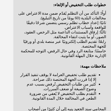
خطوات طلب التخفيض أو الإلغاء:
أولًا: التأكد من أن التظلم يُقدّم ضمن مدة الاعتراض على
مخالفات البلدية (60 يومًا من تاريخ التبليغ).
ثانيًا: إعداد خطاب تظلم رسمي يتضمن شرحًا دقيقًا
للواقعة وأسباب الاعتراض.
ثالثًا: إرفاق المستندات الداعمة مثل الرخص، العقود،
الصور، أو ما يثبت انتفاء المخالفة.
رابعًا: تقديم الطلب إلكترونيًا عبر منصة بلدي أو ورقيًا
للجهة المختصة.
خامسًا: متابعة الرد وفي حال الرفض، التوجه للمحكمة
الإدارية خلال المهلة القانونية.
ملاحظات مهمة:
تقديم طلب تخفيض الغرامة لا يوقف تنفيذ القرار
إلا إذا قررت الجهة المختصة ذلك صراحة.
كثير من طلبات التخفيض تُرفض بسبب عدم
وضوح الصيغة أو ضعف المبررات.
التقدم بطلب التخفيض لا يُعفي من ضرورة
الطعن في المخالفة خلال المدة القانونية.
المحامي سند الجعيد ينبه إلى أن كثيرًا من أصحاب