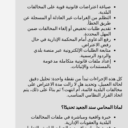
صياغة اعتراضات قانونية قوية على المخالفات
البلدية.
التظلم من الغرامات غير العادلة أو المسجلة عن
طريق الخطأ.
تقديم طلبات تخفيض أو إلغاء المخالفات ضمن
المهل المحددة.
رفع الدعاوى أمام المحكمة الإدارية في حال
رفض الاعتراض.
متابعة الطلبات الإلكترونية عبر منصة بلدي
والردود الرسمية.
إعداد ملفات قانونية متكاملة مدعومة
بالمستندات والإثباتات.
كل هذه الإجراءات تبدأ من نقطة واحدة: تحليل دقيق
لحالة العميل، وتحديد هل لا زالت مدة الاعتراض على
مخالفات البلدية قائمة، أم انتهت؟ ثم بناءً على ذلك، يتم
اتخاذ القرار النظامي المناسب.
لماذا المحامي سند الجعيد تحديدًا؟
خبرة واقعية ومباشرة في ملفات المخالفات
البلدية والعقوبات الإدارية.
قدرة على استباق ردود الجهات البلدية والتعامل