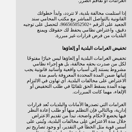
الغرامات أو تفاقم الضرر.
إذا استلمت مخالفة بلدية، لا تتردد، وابدأ خطواتك
القانونية بالتواصل المباشر مع مكتب المحامي سند
الجعيد على الرقم +966565052502، لتحصل على توجيه
دقيق، واعتراض نظامي يحفظ لك حقوقك ويمنع
البلديات من فرض قرارات غير مبررة.
تخفيض الغرامات البلدية أو إلغاؤها
تخفيض الغرامات البلدية أو إلغاؤها ليس خيارًا مفتوحًا
لكل من صدرت بحقه مخالفة، بل هو إجراء نظامي
مشروط يستند إلى أسباب واقعية وأسانيد قانونية يجب
إثباتها ضمن المدة المحددة المعروفة باسم مدة
الاعتراض على مخالفات البلدية. أي تهاون في الالتزام
بهذه المدة يسقط الحق تلقائيًا في طلب التخفيض أو
الإلغاء، مهما كانت المبررات.
الغرامات التي تصدرها الأمانات والبلديات تُعد قرارات
إدارية، وبالتالي فإن التظلم منها أو طلب إعادة النظر
فيها يخضع لأحكام واضحة، تبدأ من تقديم الاعتراض
خلال مدة الاعتراض على مخالفات البلدية، وتُبنى على
أسس قوية مثل الخطأ في التقدير، أو وجود تصاريح تم