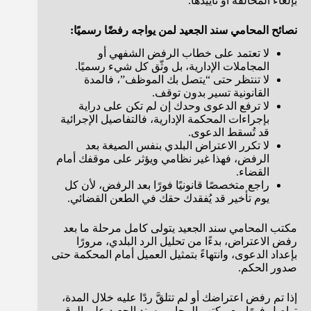
بإلغاء المخالفة أو تأييدها.
نصائح المحامي سند الجعيد لمن يواجه رفضًا رسميًا:
لا تعتمد على خطاب الرفض الشفهي أو
المجاملات الإدارية، بل وثّق كل شيء رسميًا.
لا تنتظر حتى “يتصل بك الموظف”، فالمدة
القانونية تسير بدون توقف.
لا ترفع الدعوى وحدك إن لم تكن على دراية
بإجراءات المحكمة الإدارية، فالتفاصيل الإجرائية
قد تُسقط الدعوى.
لا تكرر الاعتراض البلدي بنفس الصيغة بعد
الرفض، فهذا غير نظامي ويؤثر على موقفك أمام
القضاء.
راجع متخصصًا قانونيًا فورًا بعد الرفض، لأن كل
يوم تأخير قد يُفقدك حقك في الطعن القضائي.
مكتب المحامي سند الجعيد يتولى كامل مرحلة ما بعد
رفض الاعتراض، بدءًا من تحليل الرد البلدي، مرورًا
بإعداد الدعوى، وانتهاءً بتمثيل العميل أمام المحكمة حتى
صدور الحكم.
إذا تم رفض اعتراضك أو لم تتلقَّ ردًا عليه خلال المدة،
تواصل فورًا مع مكتب المحامي سند الجعيد على الرقم