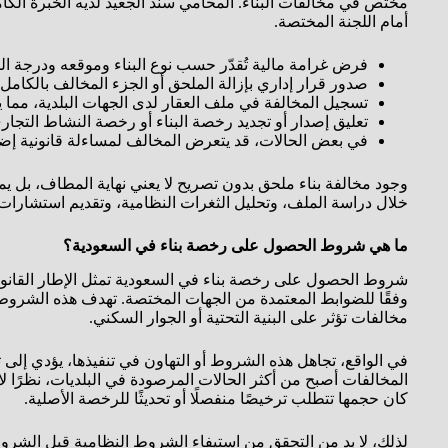
مختص في مخالفات البناء. المحامي سند الجعيد لديه الخبرة الكامل
أمام اللجنة المختصة.
فرض غرامة مالية تُقدّر حسب نوع البناء وموقعه ودرجة ال
صدور قرار إداري بإزالة الملحق أو الجزء المخالف بالكامل.
تسجيل المخالفة في ملف العقار لدى الجهات البلدية، مما 
تعليق إصدار أو تجديد رخصة البناء أو رخصة النشاط التجاري
في بعض الحالات، قد يتعرض المخالف لمساءلة قانونية إضا
وجود مخالفة بناء ملحق بدون تصريح لا يعني نهاية المطاف، بل يمك
خلال دراسة الملف، وتحليل الثغرات النظامية، وتقديم استشارات د
ما هي شروط الحصول على رخصة بناء في السعودية؟
شروط الحصول على رخصة بناء في السعودية تمثل الإطار القانوني ا
وفقًا للضوابط المعتمدة من الجهات المختصة. تهدف هذه الشروط إ
مخالفات تؤثر على البنية التحتية أو الجوار السكني.
في الواقع، تجاهل هذه الشروط أو التهاون في تنفيذها، يؤدي إلى
المخالفات أصبح من أكثر الحالات المرصودة في البلديات، نظرًا لا
كان حجمها تتطلب ترخيصًا منفصلًا أو تحديثًا للرخصة الأصلية.
لذلك، لا بد من التحقق من استيفاء الشروط النظامية قبل الشروع 