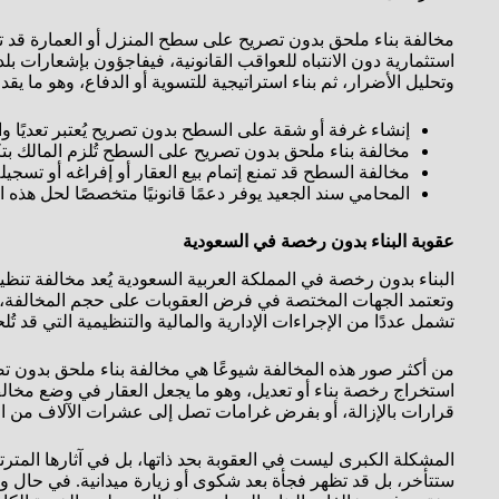
مخالفة بناء ملحق بدون تصريح على سطح المنزل أو العمارة قد تت
استثمارية دون الانتباه للعواقب القانونية، فيفاجؤون بإشعارات بلد
وتحليل الأضرار، ثم بناء استراتيجية للتسوية أو الدفاع، وهو ما ي
إنشاء غرفة أو شقة على السطح بدون تصريح يُعتبر تعديًا وا
مخالفة بناء ملحق بدون تصريح على السطح تُلزم المالك بتكا
مخالفة السطح قد تمنع إتمام بيع العقار أو إفراغه أو تسجيله 
المحامي سند الجعيد يوفر دعمًا قانونيًا متخصصًا لحل هذه 
عقوبة البناء بدون رخصة في السعودية
البناء بدون رخصة في المملكة العربية السعودية يُعد مخالفة تنظيم
وتعتمد الجهات المختصة في فرض العقوبات على حجم المخالفة، وطبي
تشمل عددًا من الإجراءات الإدارية والمالية والتنظيمية التي قد تُل
من أكثر صور هذه المخالفة شيوعًا هي مخالفة بناء ملحق بدون ت
استخراج رخصة بناء أو تعديل، وهو ما يجعل العقار في وضع مخالف م
قرارات بالإزالة، أو بفرض غرامات تصل إلى عشرات الآلاف من الري
المشكلة الكبرى ليست في العقوبة بحد ذاتها، بل في آثارها المترتبة
ستتأخر، بل قد تظهر فجأة بعد شكوى أو زيارة ميدانية. في حال 