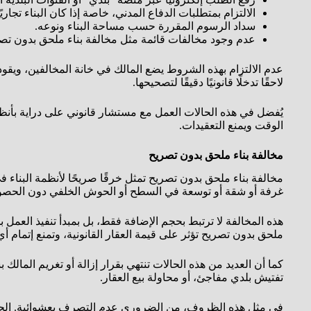
الالتزام بمتطلبات الدفاع المدني، خاصة إذا كان البناء تجاريً
سداد الرسوم المقررة حسب مساحة البناء ونوعه.
عدم وجود مخالفات قائمة مثل مخالفة بناء ملحق بدون تصر
عدم الالتزام بهذه الشروط يضع المالك في خانة المخالفين، ويقود
لاحقًا تدخلًا قانونيًا دقيقًا لتصحيحها.
يُفضل في هذه الحالات العمل مع مستشار قانوني على دراية بأنظم
الوقت ويمنع التعقيدات.
مخالفة بناء ملحق بدون تصريح
مخالفة بناء ملحق بدون تصريح تمثل خرقًا صريحًا لأنظمة البناء في 
غرفة أو شقة أو توسعة في السطح أو الحوش الخلفي دون الحصول 
هذه المخالفة لا ترتبط بحجم الإضافة فقط، بل بمبدأ تنفيذ العمل
ملحق بدون تصريح تؤثر على قيمة العقار القانونية، وتمنع إتمام أ
كما أن العديد من هذه الحالات تنتهي بقرار إزالة أو تغريم الم
تفتيش بلدي مفاجئ، أو محاولة بيع العقار.
في مثل هذه الظروف، من الضروري عدم التصرف بعشوائية. الحل الأ