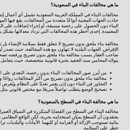
ما هي مخالفات البناء في السعودية؟
مخالفات البناء في المملكة العربية السعودية تشمل أي أعمال إنشا
حدّدت الجهات المعنية أنواعًا متعددة من المخالفات، يقع فيها الم
البناء دون الحصول على رخصة مسبقة، أو إجراء إضافات على المبا
المعتمدة. إحدى أخطر هذه المخالفات التي تزداد معدلاتها بشكل و
مخالفة بناء ملحق بدون تصريح لا تتعلق فقط بسلامة الإنشاء بل تنع
الإقراض. الجهات البلدية لا تتهاون مع هذه المخالفة، حيث تصدر 
صاحب العقار بسبب مخالفة بناء ملحق بدون تصريح ورفضه تصحيح 
يتولاه المحامي سند الجعيد بخبرة قانونية متخصصة، حيث يتعامل 
من أبرز صور المخالفات: البناء بدون رخصة، التعدي على الار
مخالفة بناء ملحق بدون تصريح من أكثر المخالفات رواجًا و
التجاوز في البناء دون إذن يعتبر تعديًا على النظام ويُعرض 
تصحيح الوضع يتطلب تواصلاً سريعًا مع مختص قانوني مثل ا
ما هي مخالفة البناء في السطح بالسعودية؟
مخالفة البناء في السطح من القضايا المتكررة في السياق العمرا
يعتقدون أن السطح يمكن استخدامه بحرية، لكن الواقع النظامي يخ
بنائية تستوجب الإزالة أو الغرامة أو كليهما. الأمانات والبلديات 
خطر على السلامة.