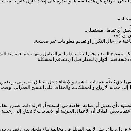
ة في الترافع عن هذه القضايا، والقدرة على إيجاد حلول قانونية مناسبة،
مخالفة.
يعيق أي تعامل مستقبلي.
 إن وُجد.
فية في حال التكرار أو تقديم معلومات غير صحيحة.
ن تصحيح الوضع وفق النظام إذا ما تم التعامل معها باحترافية منذ البد
قيقة تعيد التوازن للعقار قبل أن تتفاقم المشكلة.
لذي يُنظّم عمليات التشييد والإنشاء داخل النطاق العمراني، ويضمن أن 
لى حماية الأرواح والممتلكات، والحفاظ على النسيج العمراني، وضمان
 تصنيف أي تعديل أو إضافة، خاصة في السطح أو الارتدادات، ضمن مخالف
عتقاد بعض الملاك أن الأعمال الجزئية أو الإضافات لا تحتاج إلى رخصة.
في أي بناء، حتى لا يقع المالك في مخالفة بناء ملحق بدون تصريح دون