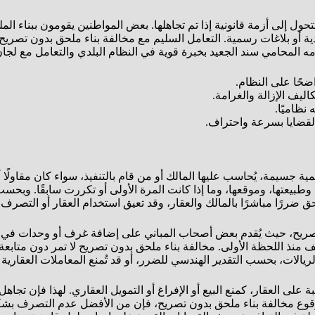
حول إلى أزمة قانونية إذا تم تجاهلها. بعض المواطنين يقومون ببناء ا
ية أو بلاغات رسمية. التعامل السليم مع مخالفة بناء ملحق بدون تصريح يب
قدمه المحامي سند الجعيد بخبرة قوية في النظام البلدي والتعامل مع لجا
ضحًا على النظام.
ليف الإزالة والغرامة.
نظاميًا.
القضايا بسرعة واحتراف.
ية جسيمة، يُحاسب عليها المالك أو من قام بالتنفيذ، سواء كان مقاولًا أ
عتها، وموقعها، وما إذا كانت المرة الأولى أو تكررت سابقًا. وبحسب ال
حق ضررًا مباشرًا بالمالك والعقار، وقد تعيق استخدام العقار أو التصرف في
صريح، حيث يُقدم بعض أصحاب المباني على إضافة غرف أو وحدات في الس
نذ اللحظة الأولى. مخالفة بناء ملحق بدون تصريح لا تمر دون متابعة؛ إذ
الات، بحسب التقدير الهندسي للضرر، أو قد تُمنع المعاملات العقارية ا
 على العقار، كمنع البيع أو الإفراغ أو التمويل العقاري. لهذا فإن تجاه
وقوع مخالفة بناء ملحق بدون تصريح، فإن من الأفضل عدم التصرف بشكل 