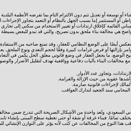
ء أو توسعة أو تعديل تتم دون الالتزام التام بما تفرضه الأنظمة البلدي
واطن أو المستثمر إما بسبب الجهل بالنظام أو التعمد بتجاوز الإجراءات 
ني القائمة كإغلاق ارتدادات أو تغيير الاستخدام من سكني إلى تجاري 
اضح هي مخالفة بناء ملحق بدون تصريح، والتي قد تبدو للبعض بسيطة لكنه
كس أيضًا على الوضع النظامي للعقار، وقد تمنع صاحبه من الاستفادة منه 
أوامر بإزالتها أو فرض غرامات كبيرة وفقًا لحجم التعدي ونوع الملحق.
الوضع، ما يجعل العقار في وضع قانوني معلق. الحل يكمن في التعامل
مع مخالفات البناء بآليات دفاعية وواقعية تهدف لتقليل الأضرار والوص
تدادات، وتجاوز عدد الأدوار.
أشدها عقوبة من حيث الإزالة والغرامة.
المالك لإجراءات قانونية صارمة.
لمحامي سند الجعيد لتدارك العواقب.
ني السعودي، وتُعد واحدة من الأشكال الصريحة التي تندرج ضمن مخالفة
تلف تمامًا. فبناء غرفة أو شقة أو حتى تغطية سطح المبنى بإنشاء ثابت
تراقب هذا النوع من المخالفات عن كثب لأنه يؤثر على التوازن الإنشائي ل