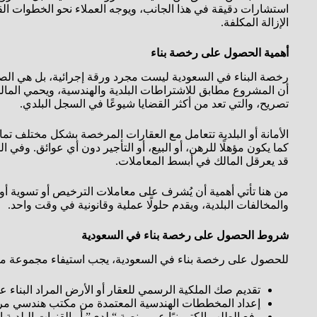
استشارات دقيقة في هذا الجانب، ويوجه العملاء نحو الخطوات ال
الإزالة المكلفة.
أهمية الحصول على رخصة بناء
رخصة البناء في السعودية ليست مجرد ورقة إجرائية، بل هي الص
أن المشروع مطابق للاشتراطات البلدية والهندسية، ويحمي المالك
تصريح، والتي تعد من أكثر القضايا شيوعًا في السجل البلدي.
الأمانة أو البلدية تتعامل مع العقارات المرخصة بشكل مختلف تما
كما يكون مؤهلًا للرهن، أو البيع، أو التأجير دون أي عوائق. وف
قد يعرقل المالك في أبسط المعاملات.
من هنا تأتي أهمية أن يُشرف على معاملات الترخيص أو تسوية أو
والمخالفات البلدية، ويقدم حلولًا عملية وقانونية في وقت واحد.
شروط الحصول على رخصة بناء في السعودية
للحصول على رخصة بناء في السعودية، يجب استيفاء مجموعة من 
تقديم صك الملكية الرسمي للعقار أو الأرض المراد البناء علي
إعداد المخططات الهندسية المعتمدة من مكتب هندسي مرخص
رفع الطلب إلكترونيًا عبر منصة “بلدي” أو القنوات البلدية