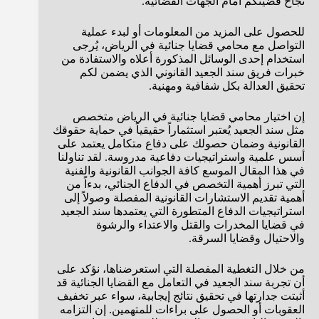
نجاح قضيتكم أمام الجهات القضائية.
للحصول على المزيد من المعلومات أو لبدء عملية
التواصل مع محامي قضايا جنائية في الرياض، يُرجى
استخدام إحدى الوسائل المذكورة أعلاه والاستفادة من
خبرات فريق سند الجعيد القانوني الذي يضمن لكم
تحقيق العدالة بكل شفافية ومهنية.
إن اختيار محامي قضايا جنائية في الرياض متخصص
مثل سند الجعيد يُعتبر استثماراً حقيقياً في حماية حقوقك
القانونية وضمان حصولك على دفاع متكامل يعتمد على
أسس علمية واستراتيجيات دفاعية مدروسة. لقد تناولنا
في هذا المقال الموسع كافة الجوانب القانونية والفنية
التي تبرز أهمية التخصص في الدفاع الجنائي، بدءاً من
أهمية تقديم الاستشارات القانونية المفصلة وصولاً إلى
استراتيجيات الدفاع المتطورة التي يعتمدها سند الجعيد
في قضايا المخدرات والقتل والاعتداء والرشوة
والاحتيال وقضايا السرقة.
من خلال التغطية المفصلة التي استعرضناها، نؤكد على
أن تجربة سند الجعيد في التعامل مع القضايا الجنائية قد
أثبتت جدارتها في تحقيق نتائج إيجابية، سواء عبر تخفيف
العقوبات أو الحصول على براءات للمتهمين. إن التزامه