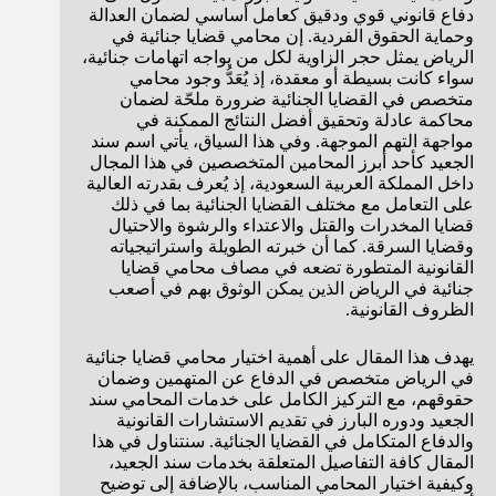
دفاع قانوني قوي ودقيق كعامل أساسي لضمان العدالة
وحماية الحقوق الفردية. إن محامي قضايا جنائية في
الرياض يمثل حجر الزاوية لكل من يواجه اتهامات جنائية،
سواء كانت بسيطة أو معقدة، إذ يُعَدُّ وجود محامي
متخصص في القضايا الجنائية ضرورة ملحّة لضمان
محاكمة عادلة وتحقيق أفضل النتائج الممكنة في
مواجهة التهم الموجهة. وفي هذا السياق، يأتي اسم سند
الجعيد كأحد أبرز المحامين المتخصصين في هذا المجال
داخل المملكة العربية السعودية، إذ يُعرف بقدرته العالية
على التعامل مع مختلف القضايا الجنائية بما في ذلك
قضايا المخدرات والقتل والاعتداء والرشوة والاحتيال
وقضايا السرقة. كما أن خبرته الطويلة واستراتيجياته
القانونية المتطورة تضعه في مصاف محامي قضايا
جنائية في الرياض الذين يمكن الوثوق بهم في أصعب
الظروف القانونية.
يهدف هذا المقال على أهمية اختيار محامي قضايا جنائية
في الرياض متخصص في الدفاع عن المتهمين وضمان
حقوقهم، مع التركيز الكامل على خدمات المحامي سند
الجعيد ودوره البارز في تقديم الاستشارات القانونية
والدفاع المتكامل في القضايا الجنائية. سنتناول في هذا
المقال كافة التفاصيل المتعلقة بخدمات سند الجعيد،
وكيفية اختيار المحامي المناسب، بالإضافة إلى توضيح