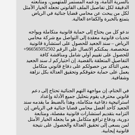
بالسرية التامة، ودعمه المستمر للمتهمين، ومتابعته
الدقيقة لكل تفاصيل الملف القانوني تجعله الخيار الأمثل
لكل من يبحث عن محامي قضايا جنائية في الرياض
يتمتع بالخبرة والكفاءة العالية.
ندعو كل من يحتاج إلى حماية قانونية متكاملة ويواجه
تحديات قانونية معقدة إلى التواصل مع شركة محامي
الرياض – سند الجعيد للحصول على استشارة قانونية
متخصصة. يمكنكم الاتصال على الرقم 966565052502+
للحصول على تقييم أولي شامل ومناقشة كافة
التفاصيل المتعلقة بالقضية. إن اختياركم لـ سند الجعيد
يعني التأكد من حصولكم على دفاع قانوني متكامل
يعمل على حماية حقوقكم وتحقيق العدالة بكل نزاهة
وشفافية.
في الختام، إن مواجهة التهم الجنائية تحتاج إلى دعم
قانوني محترف يقوم بتحليل جميع الأدلة وإعداد
استراتيجية دفاعية متكاملة، وهذا بالضبط ما يقدمه سند
الجعيد كأحد أفضل محامي قضايا جنائية في الرياض. إن
التزامه بتقديم استشارات قانونية مفصلة، ومتابعة
دورية، ودفاع ترافع متكامل هو ما يجعله الخيار الأمثل
لمن يسعى إلى تحقيق العدالة والحصول على نتيجة
قانونية إيجابية.