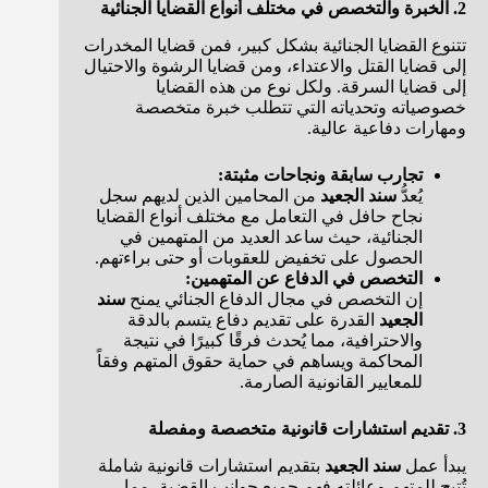
2. الخبرة والتخصص في مختلف أنواع القضايا الجنائية
تتنوع القضايا الجنائية بشكل كبير، فمن قضايا المخدرات
إلى قضايا القتل والاعتداء، ومن قضايا الرشوة والاحتيال
إلى قضايا السرقة. ولكل نوع من هذه القضايا
خصوصياته وتحدياته التي تتطلب خبرة متخصصة
ومهارات دفاعية عالية.
تجارب سابقة ونجاحات مثبتة:
يُعدُّ
سند الجعيد
من المحامين الذين لديهم سجل
نجاح حافل في التعامل مع مختلف أنواع القضايا
الجنائية، حيث ساعد العديد من المتهمين في
الحصول على تخفيض للعقوبات أو حتى براءتهم.
التخصص في الدفاع عن المتهمين:
إن التخصص في مجال الدفاع الجنائي يمنح
سند
الجعيد
القدرة على تقديم دفاع يتسم بالدقة
والاحترافية، مما يُحدث فرقًا كبيرًا في نتيجة
المحاكمة ويساهم في حماية حقوق المتهم وفقاً
للمعايير القانونية الصارمة.
3. تقديم استشارات قانونية متخصصة ومفصلة
يبدأ عمل
سند الجعيد
بتقديم استشارات قانونية شاملة
تُتيح للمتهم وعائلته فهم جميع جوانب القضية، مما