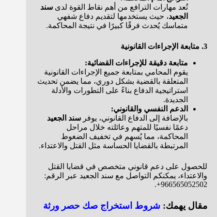
تُعد مهارات الترافع من أهم نقاط القوة لدى
سند
الجعيد
، حيث يستخدمها لتقديم دفاع شفهي
متماسك يُحدث فرقًا كبيرًا في نتيجة المحاكمة.
3. متابعة الإجراءات القانونية
متابعة دقيقة للإجراءات القضائية:
يقوم المحامي بمتابعة جميع الإجراءات القانونية
المتعلقة بالقضية بشكل دوري، مما يضمن تحديث
استراتيجية الدفاع بناءً على التطورات والأدلة
الجديدة.
الدعم النفسي والقانوني:
بالإضافة إلى الدفاع القانوني، يوفر
سند الجعيد
دعمًا نفسيًا للمتهم وعائلته خلال مراحل
المحاكمة، مما يُسهم في تخفيف الضغوط
المرتبطة بالقضايا الحساسة مثل القتل والاعتداء.
للحصول على دعم قانوني متخصص في قضايا القتل
والاعتداء، يمكنكم التواصل مع
سند الجعيد عبر الرقم:
966565052502+.
مقال يهمك:
شروط استخراج صك حصر ورثة