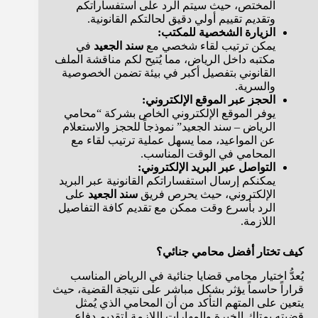
المختص، حيث سيتم الرد على استفساراتكم
وتقديم تقييم أولي دقيق لحالتكم القانونية.
الزيارة الشخصية للمكتب:
يمكن ترتيب لقاء شخصي مع
سند الجعيد
في
مكتبه داخل الرياض، مما يُتيح لكم مناقشة الملف
القانوني بتفصيل أكبر في بيئة تضمن الخصوصية
والسرية.
الحجز عبر الموقع الإلكتروني:
يوفر الموقع الإلكتروني الخاص بشركة “محامي
الرياض – سند الجعيد” نموذجاً للحجز والاستعلام
عن المواعيد، مما يسهل عملية ترتيب لقاء مع
المحامي في الوقت المناسب.
التواصل عبر البريد الإلكتروني:
يمكنكم إرسال استفساراتكم القانونية عبر البريد
الإلكتروني، حيث يحرص فريق
سند الجعيد
على
الرد بأسرع وقت ممكن مع تقديم كافة التفاصيل
اللازمة.
كيف تختار أفضل محامي جنائي؟
يُعدُّ اختيار محامي قضايا جنائية في الرياض المناسب
قراراً حاسماً يؤثر بشكل مباشر على نتيجة القضية، حيث
يتعين على المتهم التأكد من أن المحامي الذي يُمثل
قضيته يمتلك الخبرة والمهارات اللازمة لتقديم دفاع