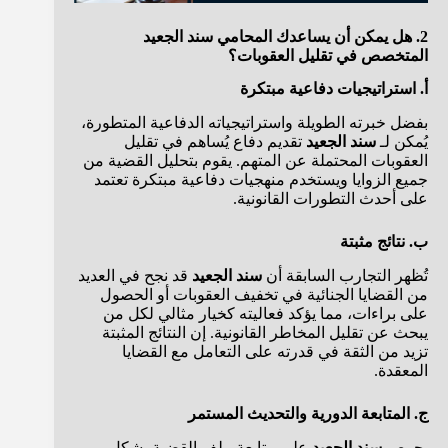
2. هل يمكن أن يساعدك المحامي سند الجعيد
المتخصص في تقليل العقوبات؟
أ. استراتيجيات دفاعية مبتكرة
بفضل خبرته الطويلة واستراتيجياته الدفاعية المتطورة،
يُمكن لـ
سند الجعيد
تقديم دفاع يُساهم في تقليل
العقوبات المحتملة عن المتهم. يقوم بتحليل القضية من
جميع الزوايا ويستخدم منهجيات دفاعية مبتكرة تعتمد
على أحدث التطورات القانونية.
ب. نتائج مثبتة
تُظهر التجارب السابقة أن
سند الجعيد
قد نجح في العديد
من القضايا الجنائية في تخفيف العقوبات أو الحصول
على براءات، مما يؤكد فعاليته كخيار مثالي لكل من
يبحث عن تقليل المخاطر القانونية. إن النتائج المثبتة
تزيد من الثقة في قدرته على التعامل مع القضايا
المعقدة.
ج. المتابعة الدورية والتحديث المستمر
يحرص
سند الجعيد
على متابعة ملف القضية بشكل