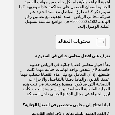
أهمية الترافع والاهتمام بكل جانب من جوانب القضية
الجنائية لضمان الحصول على محاكمة عادلة ونزيهة. كما
سيتم ذكر كافة طرق التواصل مع سند الجعيد عبر
شركة محامي الرياض – سند الجعيد، مع تضمين رقم
الهاتف: 966565052502+ في مواضع مناسبة لتسهيل
عملية الوصول إليه.
محتويات المقاله
تعرف على افضل محامي جنائي في السعودية
يعدُّ اختيار محامي قضايا جنائية في الرياض خطوة
حاسمة لأي شخص يواجه اتهامات جنائية مهما كانت
طبيعتها، إذ أن التعامل مع مثل هذه القضايا يتطلب فهماً
عميقاً للقانون وإلماماً دقيقاً بالتفاصيل والإجراءات
القضائية التي قد تكون معقدة ومتشعبة. في قلب هذه
العملية القانونية الحساسة، يبرز اسم سند الجعيد كأحد
أبرز الخبراء في مجال الدفاع الجنائي داخل المملكة.
لماذا تحتاج إلى محامي متخصص في القضايا الجنائية؟
1. الفهم العميق للتشريعات والإجراءات القانونية