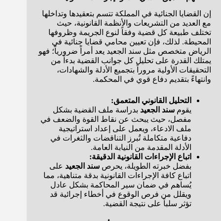
إن القضايا الجنائية في المملكة تتسم بتعقيدها وتداخلها
مع العديد من التشريعات والأنظمة القانونية، حيث
تختلف طبيعة كل قضية وفقاً لنوع الجريمة وظروفها
المحيطة. لذلك، فإن تعيين محامي قضايا جنائية في
الرياض متخصص مثل سند الجعيد يعد أمراً ضرورياً؛ فهو
يمتلك القدرة على تحليل كل جوانب القضية بدءاً من
التحقيقات الأولية مروراً بتجميع الأدلة والشهادات،
وانتهاءً بتقديم دفاع قوي في المحكمة.
التحليل القانوني المتعمق:
يقوم
سند الجعيد
بدراسة ملف القضية بشكل
مفصل، حيث يبحث عن نقاط القوة والضعف في
ملف الادعاء، ويعمل على إعداد استراتيجية
دفاعية متكاملة تُبرز التناقضات والثغرات في
الأدلة المقدمة من النيابة العامة.
اتباع الإجراءات القانونية الدقيقة:
بفضل خبرته الطويلة، يحرص
سند الجعيد
على
اتباع كافة الإجراءات القانونية بدقة متناهية، مما
يُساهم في ضمان سير المحاكمة بشكل عادل
ويقلل من فرص الوقوع في أخطاء إجرائية قد
تؤثر سلباً على نتيجة القضية.