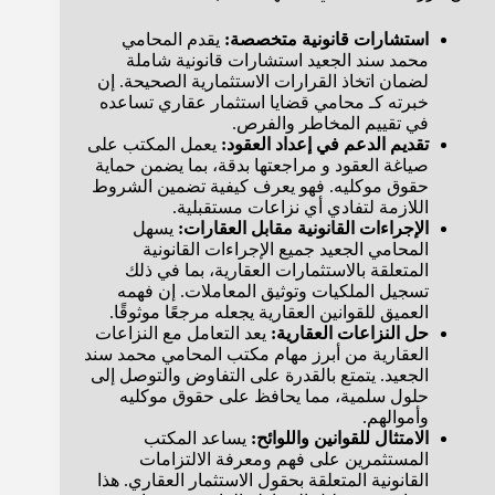
استشارات قانونية متخصصة:
يقدم المحامي
محمد سند الجعيد استشارات قانونية شاملة
لضمان اتخاذ القرارات الاستثمارية الصحيحة. إن
خبرته كـ محامي قضايا استثمار عقاري تساعده
في تقييم المخاطر والفرص.
تقديم الدعم في إعداد العقود:
يعمل المكتب على
صياغة العقود و مراجعتها بدقة، بما يضمن حماية
حقوق موكليه. فهو يعرف كيفية تضمين الشروط
اللازمة لتفادي أي نزاعات مستقبلية.
الإجراءات القانونية مقابل العقارات:
يسهل
المحامي الجعيد جميع الإجراءات القانونية
المتعلقة بالاستثمارات العقارية، بما في ذلك
تسجيل الملكيات وتوثيق المعاملات. إن فهمه
العميق للقوانين العقارية يجعله مرجعًا موثوقًا.
حل النزاعات العقارية:
يعد التعامل مع النزاعات
العقارية من أبرز مهام مكتب المحامي محمد سند
الجعيد. يتمتع بالقدرة على التفاوض والتوصل إلى
حلول سلمية، مما يحافظ على حقوق موكليه
وأموالهم.
الامتثال للقوانين واللوائح:
يساعد المكتب
المستثمرين على فهم ومعرفة الالتزامات
القانونية المتعلقة بحقول الاستثمار العقاري. هذا