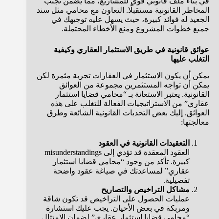
في بناء ملف قانوني قوي للمشاريع، مما يضمن تجنب
المخاطر القانونية مستقبلًا. التعاون مع محامي مثل سند
الجعيد له فوائد كبيرة، حيث يسهل عليه توجيهك في
جميع خطوات المشروع ومنع الأخطاء المحتملة.
عوائق قانونية في طريق الاستثمار العقاري وكيفية
التغلب عليها
يمكن أن يكون الاستثمار في العقارات تجربة مثمرة لكن
يمكن أن تواجه المستثمرين مجموعة من العوائق
القانونية. يعتبر الاستعانة بـ “محامي قضايا استثمار
عقاري” من الاستراتيجيات الفعالة للتغلب على هذه
العوائق. إليك بعض التحديات القانونية الشائعة وطرق
معالجتها:
التعقيدات القانونية في العقود
العقود المعقدة قد تؤدي إلى misunderstandings
كبيرة. تأكد من وجود “محامي قضايا استثمار
عقاري” لمساعدتك في صياغة عقود واضحة
تفصيلية.
مشاكل التراخيص والتصاريح
عمليات الحصول على التراخيص قد تكون شاقة
ومربكة في بعض الأحيان. يجب عليك استشارة
“محامي قضايا استثمار عقاري” لضمان الامتثال