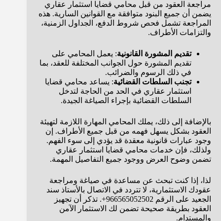
مراجعة العقود من قبل محامي قضايا استثمار عقاري
يضمن أن جميع البنود متوافقة مع القوانين السارية. هذه
المراجعة تشمل فحص شروط الدفع، الجداول الزمنية،
والتزامات الأطراف.
تقديم المشورة القانونية
: يعمل المحامي على
تقديم المشورة حول الجوانب المختلفة للعقد، بما
في ذلك الرسوم والضرائب.
تجنب السلطات القضائية
: يساعد محامي قضايا
استثمار عقاري في الحد من الحاجة لتدخل
السلطات القضائية بإجراء الصياغة الجيدة.
بالإضافة إلى ذلك، يملك المحامي المهارة اللازمة لتهيئة
العقود بشكل يسهل فهمه من قبل جميع الأطراف. إن
وجود عبارات قانونية معقدة قد يؤدي إلى سوء الفهم.
ولذلك، فإن خدمات محامي قضايا استثمار عقاري
تضمن وضوح العرض ووجود جميع التفاصيل المهمة.
لذا، إذا كنت تبحث عن مساعدة في صياغة ومراجعة
عقودك الاستثمارية، لا تتردد في الاتصال بالأستاذ سند
الجعيد على الرقم 966565052502+. تذكر أن تجهيز
العقود بطريقة صحيحة تضمن لك الاستثمار الآمن
والمستدام.