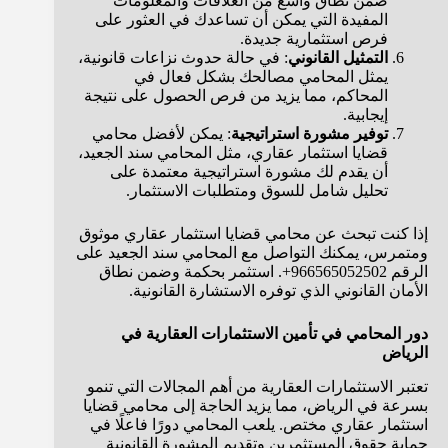
ضمن نطاق واسع من العلاقات والمعلومات
المفيدة التي يمكن أن تساعدك في العثور على
فرص استثمارية جديدة.
التمثيل القانوني
: في حالة حدوث نزاعات قانونية،
يمثل المحامي مصالحك بشكل فعال في
المحاكم، مما يزيد من فرص الحصول على نتيجة
إيجابية.
توفير مشورة استراتيجية
: يمكن لأفضل محامي
قضايا استثمار عقاري، مثل المحامي سند الجعيد،
أن يقدم لك مشورة استراتيجية معتمدة على
تحليل شامل للسوق ومتطلبات الاستثمار.
إذا كنت تبحث عن محامي قضايا استثمار عقاري موثوق
ومتمرس، يمكنك التواصل مع المحامي سند الجعيد على
الرقم 966565052502+. استثمر بحكمة وضمن نطاق
الأمان القانوني الذي توفره الاستشارة القانونية.
دور المحامي في تأمين الاستثمارات العقارية في
الرياض
تعتبر الاستثمارات العقارية من أهم المجالات التي تنمو
بسرعة في الرياض، مما يزيد الحاجة إلى محامي قضايا
استثمار عقاري مختص. يلعب المحامي دورًا فاعلًا في
حماية حقوق المستثمرين وتقديم المشورة القانونية