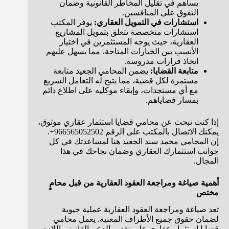
يساهم في تقليل المخاطر القانونية وضمان
التفوق على المنافسين.
استشارات في التمويل العقاري:
يوفر المكتب
استشارات متخصصة تتعلق بتمويل المشاريع
العقارية، حيث يوجه المستثمرين في اختيار
الأنسب بين الخيارات المتاحة، مما يسهل عليهم
اتخاذ قرارات مدروسة.
متابعة القضايا:
يضمن المحامي الجعيد متابعة
مستمرة لكل قضية، مما يتيح له التعامل السريع
مع أي مستجدات، وإبقاء موكليه على اطلاع دائم
بمسار قضاياهم.
إذا كنت تبحث عن محامي قضايا استثمار عقاري موثوق،
يمكنك الاتصال بالمكتب على الرقم 966565052502+.
إن المحامي محمد سند الجعيد هنا لمساعدتك في كل
جوانب استثمارك العقاري وضمان نجاحك في هذا
المجال.
أهمية صياغة ومراجعة العقود العقارية من قبل محامٍ
مختص
تعد صياغة ومراجعة العقود العقارية عملية حيوية
لضمان حقوق جميع الأطراف المعنية. يعمل محامي
قضايا استثمار عقاري على تقديم الدعم القانوني اللازم