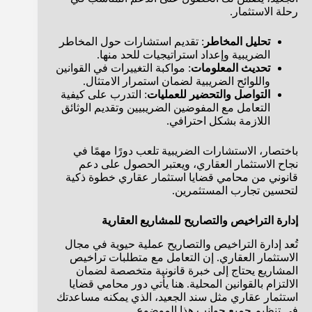
رحلة الاستثمار.
تحليل المخاطر
: تقديم استشارات حول المخاطر
الضريبية وإعداد استراتيجيات للحد منها.
تحديث المعلومات
: مواكبة التغييرات في القوانين
واللوائح الضريبية لضمان استمرار الامتثال.
التواصل والتحضير للعمليات
: التدرب على كيفية
التعامل مع المفوضين الضريبيين وتقديم الوثائق
اللازمة بشكل احترافي.
باختصار، الاستشارات الضريبية تلعب دورًا مهمًا في
نجاح الاستثمار العقاري، ويعتبر الحصول على دعم
قانوني من محامي قضايا استثمار عقاري خطوة ذكية
لتحسين تجارب المستثمرين.
إدارة التراخيص والتصاريح للمشاريع العقارية
تُعد إدارة التراخيص والتصاريح عملية حيوية في مجال
الاستثمار العقاري. إن التعامل مع متطلبات تراخيص
المشاريع يحتاج إلى خبرة قانونية متخصصة لضمان
الالتزام بالقوانين المحلية. هنا يأتي دور محامي قضايا
استثمار عقاري مثل سند الجعيد، الذي يمكنه مساعدتك
في تنظيم جميع جوانب هذا الموضوع.