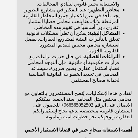
والاستعانة بخبير قانوني لتفادي المخالفات.
مخاطر التطوير
: عند التفكير في مشاريع التطوير،
يجب أخذ في عين الاعتبار جميع المخاطر القانونية
المرتبطة بذلك. هنا يلعب محامي قضايا استثمار
عقاري دوراً أساسياً في تقييم هذه المخاطر.
المشاكل البيئية
: يمكن أن تطرأ مشكلات قانونية
تتعلق بالتأثيرات البيئية لمشاريع العقارات. يفضل
استشارة محامي مختص لتقديم المشورة
القانونية اللازمة.
النزاعات القضائية
: في حال حدوث نزاعات مع
قرارات حكومية أو قانونية، فإن التوجه لمحامي
قضايا استثمار عقاري يصبح ضرورة. سيساعد
المحامي في تحديد الخطوات القانونية المناسبة
لحماية مصالح المستثمر.
لتفادي هذه الإشكاليات، يُنصح المستثمرون بالتعاون مع
محامي مختص مثل المحامي سند الجعيد. يمكنكم
الاتصال على الرقم 966565052502+ للحصول على
استشارة قانونية متخصصة تدعم نجاح استثماراتكم
العقارية وتوجهكم نحو خطوات آمنة ومأمونة.
أهمية الاستعانة بمحامٍ خبير في قضايا الاستثمار الأجنبي