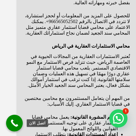
بفضل خبرته ومهاراته العالية.
للحصول على المزيد من المعلومات أو لحجز استشارة،
لا تتردد في الاتصال بالرقم 966565052502+. يمكنك
الاعتماد على محامي قضايا استثمار عقاري متميز مثل
المحامي سند الجعيد لضمان نجاح استثماراتك العقارية.
محامي الاستثمارات العقارية في الرياض
تُعتبر الاستثمارات العقارية من المجالات الحيوية في
العاصمة الرياض، حيث تتزايد فرص الاستثمار مع النمو
الاقتصادي المستمر. يلعب محامي قضايا استثمار
عقاري دورًا مهمًا في تسهيل هذه العمليات وضمان
سلامتها القانونية. إذا كنت ترغب في استثمار أموالك
بشكل فعال، يعتبر المحامي سند الجعيد الخيار الأمثل.
من المهم أن يتعامل المستثمرون مع محامين مختصين
في قضايا الاستثمار العقاري. إليك الأسباب:
1
تقديم المشورة القانونية:
يعمل محامي قضايا
استثمار عقاري على توجيه المستثمرين حول
اتصل الان
القوانين واللوائح المعمول بها.
إعداد المستندات القانونية:
يتطلب الاستثمار