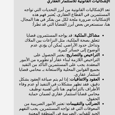
الإشكاليات القانونية للاستثمار العقاري
تعد الإشكاليات القانونية من أبرز التحديات التي تواجه
المستثمرين في القطاع العقاري. يُعتبر فهم هذه
الإشكاليات ضرورة ملحة لكل من يفكر في هذا المجال.
هنا، سنستعرض بعض أبرز القضايا التي قد تطرأ:
مشاكل الملكية
: قد يواجه المستثمرون قضايا
تتعلق بصحة الملكية، مثل النزاعات بين الملاك
وتداخل حدود الأراضي. يُمكن أن يؤدي عدم
الوضوح إلى خسائر كبيرة.
التراخيص والتصاريح
: يعتبر الحصول على
التراخيص اللازمة لبناء عقار أو تطويره من الأمور
المعقدة. يجب على المستثمرين التأكد من التقيد
بجميع القوانين المحلية والاستعانة بـ محامي قضايا
استثمار عقاري.
العقود والاتفاقيات
: إذا لم يتم صياغة العقود بشكل
دقيق، فقد تظهر مشكلات في التنفيذ أو عدم وفاء
الأطراف بالتزاماتهم. هنا تأتي أهمية توظيف
محامي قضايا استثمار عقاري لضمان حماية
الحقوق.
الضرائب والتقييمات
: تعتبر الأمور الضريبية من
المعوقات التي قد تواجه المستثمرين. يجب التفهم
الجيد للقوانين الضريبية في المنطقة المعنية