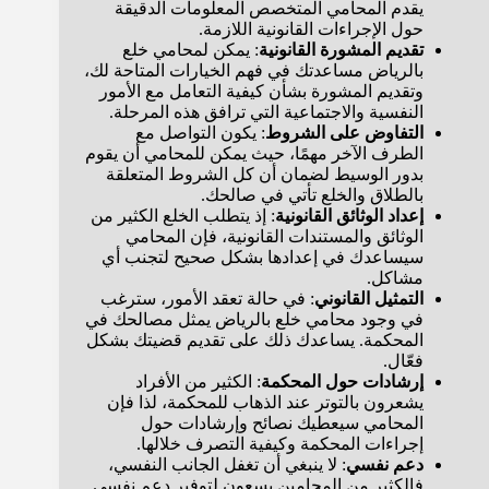
يقدم المحامي المتخصص المعلومات الدقيقة
حول الإجراءات القانونية اللازمة.
تقديم المشورة القانونية
: يمكن لمحامي خلع
بالرياض مساعدتك في فهم الخيارات المتاحة لك،
وتقديم المشورة بشأن كيفية التعامل مع الأمور
النفسية والاجتماعية التي ترافق هذه المرحلة.
التفاوض على الشروط
: يكون التواصل مع
الطرف الآخر مهمًا، حيث يمكن للمحامي أن يقوم
بدور الوسيط لضمان أن كل الشروط المتعلقة
بالطلاق والخلع تأتي في صالحك.
إعداد الوثائق القانونية
: إذ يتطلب الخلع الكثير من
الوثائق والمستندات القانونية، فإن المحامي
سيساعدك في إعدادها بشكل صحيح لتجنب أي
مشاكل.
التمثيل القانوني
: في حالة تعقد الأمور، سترغب
في وجود محامي خلع بالرياض يمثل مصالحك في
المحكمة. يساعدك ذلك على تقديم قضيتك بشكل
فعّال.
إرشادات حول المحكمة
: الكثير من الأفراد
يشعرون بالتوتر عند الذهاب للمحكمة، لذا فإن
المحامي سيعطيك نصائح وإرشادات حول
إجراءات المحكمة وكيفية التصرف خلالها.
دعم نفسي
: لا ينبغي أن تغفل الجانب النفسي،
فالكثير من المحامين يسعون لتوفير دعم نفسي