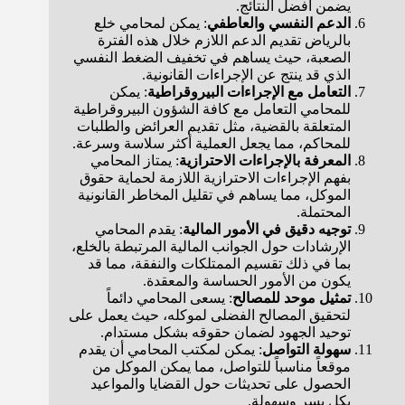
يضمن أفضل النتائج.
الدعم النفسي والعاطفي
: يمكن لمحامي خلع
بالرياض تقديم الدعم اللازم خلال هذه الفترة
الصعبة، حيث يساهم في تخفيف الضغط النفسي
الذي قد ينتج عن الإجراءات القانونية.
التعامل مع الإجراءات البيروقراطية
: يمكن
للمحامي التعامل مع كافة الشؤون البيروقراطية
المتعلقة بالقضية، مثل تقديم العرائض والطلبات
للمحاكم، مما يجعل العملية أكثر سلاسة وسرعة.
المعرفة بالإجراءات الاحترازية
: يمتاز المحامي
بفهم الإجراءات الاحترازية اللازمة لحماية حقوق
الموكل، مما يساهم في تقليل المخاطر القانونية
المحتملة.
توجيه دقيق في الأمور المالية
: يقدم المحامي
الإرشادات حول الجوانب المالية المرتبطة بالخلع،
بما في ذلك تقسيم الممتلكات والنفقة، مما قد
يكون من الأمور الحساسة والمعقدة.
تمثيل موحد للمصالح
: يسعى المحامي دائماً
لتحقيق المصالح الفضلى لموكله، حيث يعمل على
توحيد الجهود لضمان حقوقه بشكل مستدام.
سهولة التواصل
: يمكن لمكتب المحامي أن يقدم
موقعاً مناسباً للتواصل، مما يمكن الموكل من
الحصول على تحديثات حول القضايا والمواعيد
بكل يسر وسهولة.