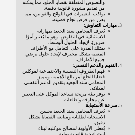
والنصوص المتعلقة بقضايا الخلع، مما يمكّنه
من تقديم مشورة قانونية دقيقة.
يواكب التغييرات في اللوائح والقوانين، مما
يعزز من فرص نجاح قضيته.
مهارات التفاوض
:
يُعرف المحامي سند الجعيد بمهاراته
الاستثنائية في التفاوض، وهو ما يُعتبر أمرًا
ضروريًا لإيجاد الحلول الوسط.
يمتلك القدرة على التعامل مع الأطراف
المعنية بشكل محترف لإيجاد حلول ترضي
جميع الأطراف.
التفهم والدعم النفسي
:
فهم الظروف النفسية والاجتماعية لموكلين
قضايا الخلع أمر بالغ الأهمية، ويتميز
المحامي سند الجعيد بتقديم الدعم النفسي
لعملائه.
يوفر بيئة مريحة تساعد الموكل على التعبير
عن مخاوفه وتطلعاته.
سرعة الاستجابة
:
يُعرف المحامي سند الجعيد بحسن
الاستجابة لطلباته ومتابعة القضايا بشكل
دقيق.
يُعطي الأولوية لمصالح موكليه لبناء
استراتيجية قانونية صلبة.