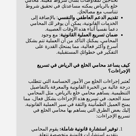
تحتاجين لمفاوضات بشأن شروط معينة. محامي
خلع بالرياض يمكنه مساعدتكِ في تحقيق شروط
تتناسب مع مصالحكِ.
تقديم الدعم العاطفي والنفسي
: بالإضافة إلى
الخدمات القانونية، يمكن أن يوفر لك المحامي
دعماً نفسياً أثناء هذه الأوقات العصيبة.
ضمان تسريع العملية القانونية
: مع وجود
المحامي، يمكنكِ التأكد من أن العملية تتم بشكل
أسرع وأكثر فعالية، مما يمنحكِ القدرة على
التفكير في خطواتكِ المستقبلية.
كيف يساعد محامي الخلع في الرياض في تسريع
الإجراءات؟
تُعتبر إجراءات الخلع من الأمور الحساسة التي تتطلب
درجة عالية من الخبرة القانونية والمعرفة بالتفاصيل
التنظيمية. يساهم محامي خلع بالرياض، مثل المحامي
سند الجعيد، في تسريع هذه الإجراءات بشكل فعال، مما
يمنح العميل الطمأنينة والثقة في سير العملية القانونية.
إليك بعض الطرق التي يساهم بها محامي الخلع في
تسريع الإجراءات:
توفير استشارة قانونية شاملة:
يقوم المحامي
بتقديم استشارات قانونية متخصصة تتعلق