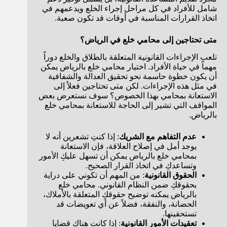
شامل للأفراد في كل مراحل إجراء الخلع ويدعمهم في
اتخاذ القرارات المناسبة في أوقات قد تكون صعبة.
متى تحتاجين إلى محامي خلع في الرياض؟
تلعب الإجراءات القانونية المتعلقة بالطلاق والخلع دوراً
مهماً في حياة الأفراد. اختيار محامي خلع بالرياض يمكن
أن يكون خطوة حاسمة نحو تحقيق العدالة والشفافية
في مثل هذه الإجراءات. لكن متى تحتاجين فعلاً إلى
الاستعانة بمحامي بهذا الخصوص؟ سوف نستعرض بعض
المواقف التي تشير إلى الحاجة للاستعانة بمحامي خلع
بالرياض.
عدم التفاهم مع الشريك
: إذا كنتِ تشعرين أنه لا
يوجد أمل في إصلاح العلاقة، فإن الاستعانة
بمحامي خلع بالرياض يمكن أن تسهل عليكِ الأمور
وتساعدكِ في اتخاذ القرار الصحيح.
الحقوق القانونية
: من المهم أن تكوني على دراية
بحقوقكِ ضمن النظام القانوني. محامي خلع
بالرياض يمكنه توضيح حقوقكِ المتعلقة بالأملاك،
الحضانة، والنفقة، فضلاً عن أي تعويضات قد
تستحقينها.
تعقيدات الأمور القانونية
: إذا كانت هناك قضايا