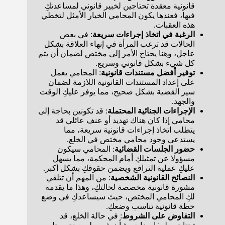
قانونية معقدة تحتاجين لخبير قانوني لمساعدتكِ
فيها، فعندها يكون المحامي الخيار الأمثل لتخطي
هذه العقبات.
الرغبة في اتخاذ إجراءات سريعة
: في بعض
الحالات قد ترغب المرأة في إنهاء العلاقة بشكل
عاجل، وهنا يحتاج الأمر إلى مختص لضمان أن يتم
كل شيء بشكل قانوني وسريع.
توفير أفضل مستندات قانونية
: المحامي يعمل
على إعداد المستندات القانونية اللازمة لضمان
سير القضية بشكل صحيح، مما يوفر عليكِ الوقت
والجهد.
الإجراءات الجنائية المحتملة
: قد تكونين بحاجة إلى
محامي إذا كان هناك تهديد أو عنف عائلي قد
يتطلب اتخاذ إجراءات قانونية سريعة، مما
يستدعي وجود محامي مختص في الخلع.
حضور الجلسات القضائية
: المحامي سيكون
مسؤولا عن تمثيلكِ أمام المحكمة، مما يسهل
عليكِ عملية الترافع ويضمن حقوقكِ بشكل أكبر.
النصائح القانونية الشخصية
: من المهم أن تتلقي
مشورة قانونية مخصصة لحالتكِ، وهذا ما يقدمه
لكِ المحامي المختص، حيث سيساعدكِ في وضع
خطة قانونية تناسب وضعكِ.
التفاوض على الشروط
: في حالة الخلع، قد