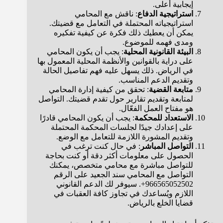
إيجابية أعلى.
استراتيجية الدفاع
: ناقش مع المحامي
استراتيجياته المحتملة في التعامل مع قضيتك.
يمكن أن يعطيك ذلك فكرة عن كيفية تفكيره
ومدى فهمه للموضوع.
البيئة القانونية المحلية
: يجب أن يكون المحامي
على دراية بالقوانين والأنظمة المحلية المعمول بها
في الرياض. ذلك يسهل عليه فهم تفاصيل الحالة
وتقديم الدعم المناسب.
متابعة القضية
: تحقق من كيفية إدارة المحامي
لمتابعة وتقديم تقارير حول تقدم قضيتك. التواصل
هو مفتاح العمل الفعّال.
الاستعداد للمحكمة
: يجب أن يكون المحامي قادرًا
على إعدادك جيدًا لجلسات المحكمة المحتملة
وتقديم المشورة اللازمة للتعامل مع الوضع.
التواصل المباشر
: في حال كنت ترغب في
الحصول على معلومات أكثر دقة أو كنت بحاجة
للتواصل مباشرة مع محامي متخصص، يمكنك
التواصل مع المحامي سند الجعيد على الرقم
966565052502+. سيوفر لك الدعم القانوني
اللازم ويُساعدك في تجاوز كافة العقبات في
قضايا الخلع بالرياض.