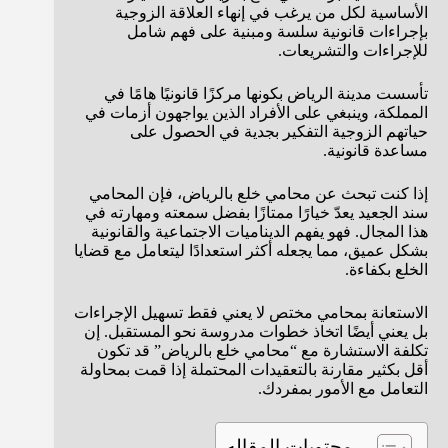
الأساسية لكل من يرغب في إنهاء العلاقة الزوجية
بإجراءات قانونية سلسة ومبنية على فهم شامل
للإجراءات والتشريعات.
تأسست مدينة الرياض بكونها مركزًا قانونيًا هامًا في
المملكة، وينبغي على الأفراد الذين يواجهون أزمات في
حياتهم الزوجية التفكير بجدية في الحصول على
مساعدة قانونية.
إذا كنت تبحث عن محامي خلع بالرياض، فإن المحامي
سند الجعيد يعدّ خيارًا ممتازًا بفضل سمعته ومهارته في
هذا المجال. فهو يفهم الديناميات الاجتماعية والقانونية
بشكل عميق، مما يجعله أكثر استعدادًا ليتعامل مع قضايا
الخلع بكفاءة.
الاستعانة بمحامي مختص لا يعني فقط تسهيل الإجراءات
بل يعني أيضًا اتخاذ خطوات مدروسة نحو المستقبل. إن
تكلفة الاستشارة مع “محامي خلع بالرياض” قد تكون
أقل بكثير مقارنة بالتعقيدات المحتملة إذا قمت بمحاولة
التعامل مع الأمور بمفردك.
محتويات المقاله