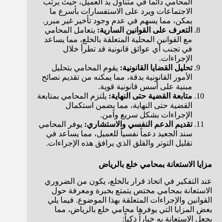
المحامي دائماً في متناول يد العميل، حيث يرتب
الاجتماعات ويرد على الاستفسارات بأسرع ما
يمكن، مما يسهم في عدم وجود تأخير غير مبرر.
التعرف على القوانين السارية:
يتعامل المحامي
مع القوانين المحلية المتعلقة بالخلع، مما يساعد
في تجنب أي عوائق قانونية قد تطرأ خلال
الإجراءات.
تحليل القضايا القانونية:
يقوم المحامي بتحليل
الأمور القانونية بدقة، مما يمكنه من تقديم نصائح
مبنية على أسس قانونية قوية.
متابعة القضية حتى النهاية:
يلتزم المحامي بمتابعة
القضية حتى النهاية، مما يضمن استكمال
الإجراءات بشكل سريع وآمن.
تقديم الدعم النفسي والاستشاري:
يوفر المحامي
سند الجعيد دعماً نفسياً للعميل، مما يساعد في
تقليل التوتر والقلق الذي يرافق هذه الإجراءات.
مزايا الاستعانة بمحامي خلع بالرياض
عند التفكير في اتخاذ قرار بالخلع، يكون من الضروري
الاستعانة بمحامي مختص يتمتع بخبرة ومعرفة حول
القوانين والإجراءات المتعلقة بهذا الموضوع. فيما يلي
بعض المزايا التي يوفرها محامي خلع بالرياض، مما
يجعل الاستعانة به خياراً ذكياً: