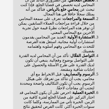
تخصص المحامي
: من الضروري التأكد من أن
المحامي لديه تخصص في قضايا الخلع. فإذا كنت
تبحث عن
محامي خلع بالرياض
، فتأكد من أنه
يمتلك سجلًا حافلًا في هذا المجال.
السمعة والمراجعات
: تعرف على سمعة المحامي
من خلال قراءة مراجعات العملاء السابقين. يمكن
أن توفر هذه المراجعات نظرةً قيمة حول تجربة
الآخرين مع المحامي المعني.
الاستشارة الأولية
: العديد من المحامين يقدمون
استشارات أولية مجانية. استغل هذه الفرصة
للتحدث مع المحامي وفهم أسلوبه واهتمامه
بقضيتك.
التواصل الفعَّال
: تأكد من أن المحامي لديه القدرة
على التواصل بوضوح وفعالية. ينبغي أن تكون
لديك القدرة على طرح الأسئلة والحصول على
إجابات شافية ومقنعة.
الرسوم والمصاريف
: قبل الانخراط مع أي
محامي، يجب أن تتأكد من تعرفك على هيكل
الرسوم. يجب أن تكون التكاليف واضحة ومحددة
لتجنب أي مفاجآت لاحقًا.
الخبرة العملية
: احرص على أن يكون المحامي قد
اختار التركيز على قضايا الخلع لفترة كافية من
الزمن. الخبرة تأتي من الممارسة، وكلما كانت
سنوات الخبرة أكثر، كانت الفرص لتحقيق نتائج