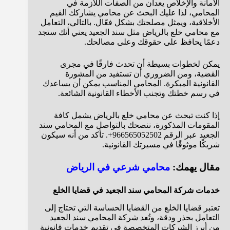
الأمانة والإخلاص يعدان من الصفات اللازمة في
المحامي، لذا عليك البحث عن محامي يشاركك القيم
الأخلاقية، ويمثل مصلحتك بشكل فعّال. بالتالي، التعامل
مع محامي خلع بالرياض مثل سند الجعيد يعني أنك ستجد
دعمًا يحافظ على حقوقك وعلى مصالحك.
يمكن لخطوات بسيطة أن تحدث فارقًا في مجرى
القضية، ومن الضروري أن تستفيد من المشورة
القانونية المبكرة. المحامي المناسب يمكن أن يساعدك
في رسم خطتك وتجنب الأخطاء القانونية الشائعة.
إذا كنت تبحث عن محامي خلع بالرياض يشمل كافة
المقومات المذكورة، ننصحك بالتواصل مع المحامي سند
الجعيد عبر الرقم 966565052502+. تأكد من أنه سيكون
شريكًا موثوقًا في مسيرتك القانونية.
مقال يهمك:
محامي شرعي في الرياض
خدمات شركة المحامي سند الجعيد في قضايا الخلع
تعتبر قضايا الخلع من القضايا الحساسة التي تحتاج إلى
التعامل بحذر ودقة، وتُعد شركة المحامي سند الجعيد
من أبرز الشركات المتخصصة في تقديم خدمات قانونية