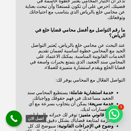
تذكر أن اختيار المحامي يعتبر خطوةً حاسمة في
قضيتك. احرص على أن تكون مُستعدًا وأن تبحث بعناية
عن محامي خلع بالرياض الذي يتناسب مع احتياجاتك
وتوقعاتك.
ما رقم التواصل مع أفضل محامي قضايا خلع في
الرياض؟
عند البحث عن محامي خلع بالرياض، يُعتبر التواصل
الجيد مع المحامي خطوة أساسية لضمان تقديم
الخدمات القانونية المناسبة. يمكنك الاعتماد على
المحامي سند الجعيد، الذي يتمتع بخبرات واسعة في
قضايا الخلع ويقدم استشارة متميزة للعملاء.
التواصل الفعّال مع المحامي يوفر لك:
خدمة استشارية شاملة:
يستطيع المحامي سند
الجعيد مساعدتك في فهم حقوقك وواجباتك.
خدمة سريعة:
يمكن أن يتجاوب بسرعة مع أي
1
استفسارات لديك.
دعم قانوني متميز:
توفر لك خبراته والمهارات
اتصل الان
اللازمة لمتابعة قضاياك بشكل دقيق.
وضوح في الإجراءات القانونية:
سيوضح لك كل