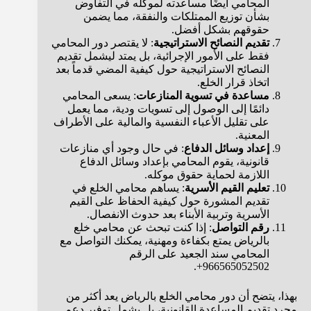
المحامي أيضًا مساعدته لموكله في التفاوض
بشأن توزيع الممتلكات والنفقة، مما يضمن
حقوقهم بشكل أفضل.
تقديم النصائح الاستراتيجية
: لا يقتصر دور المحامي
فقط على الأمور الإجرائية، بل يمتد ليشمل تقديم
النصائح الاستراتيجية حول كيفية المضي قدماً بعد
اتخاذ قرار الخلع.
مساعدة في تسوية المنازعات
: يسعى المحامي
دائمًا إلى الوصول إلى تسويات ودية، مما يعمل
على تقليل الأعباء النفسية والمالية على الأطراف
المعنية.
إعداد وسائل الدفاع
: في حال وجود أي منازعات
قانونية، يقوم المحامي بإعداد وسائل الدفاع
اللازمة لحماية حقوق موكله.
تعليم القيم الأسرية
: يساهم محامي الخلع في
تقديم المشورة حول كيفية الحفاظ على القيم
الأسرية وتربية الأبناء بعد حدوث الانفصال.
رقم التواصل
: إذا كنت تبحث عن محامي خلع
بالرياض يمتع بكفاءة ومهنية، يمكنك التواصل مع
المحامي سند الجعيد على الرقم
966565052502+.
بهذا، يتضح أن دور محامي الخلع بالرياض يعد أكثر من
مجرد تقديم المساعدة القانونية، بل يشمل توفير دعم