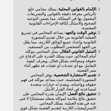
الإلمام بالقوانين المحلية
: يمتلك محامي خلع
بالرياض معرفة دقيقة بالقوانين والتشريعات
المعمول بها في المملكة، مما يضمن التوجيه
الصحيح والامتثال لكافة الإجراءات القانونية
المعتمدة.
توفير الوقت والجهد
: يساعد المحامي في تسريع
العملية القانونية من خلال تقديم المشورة
القانونية وإعداد جميع الوثائق اللازمة، مما يقلل
من الجهد الشخصي المطلوب من المستفيد.
التمثيل القانوني الفعّال
: يمثل المحامي موكله
أمام المحاكم، حيث يمتلك القدرة على الدفاع عن
حقوقه ومصالحه بشكل فعال، ويعرف كيفية
التعامل مع أي تحديات أو عقبات قد تظهر أثناء
سير القضية.
تقديم الاستشارة الشخصية
: يوفر المحامي
المشورة الشخصية، حيث يساعد موكله في فهم
حقوقه وواجباته، ويقدم له خيارات متعددة
لمساعدته في اتخاذ القرار الأمثل.
تحقيق نتائج أفضل
: الإيمان بقدرة المحامي على
تحقيق نتائج ملائمة لموكله يجعله مستشارًا لا غنى
عنه في هذه العملية. يمتلك المحامي
الاستراتيجيات اللازمة لتقديم القضية بشكل قوي