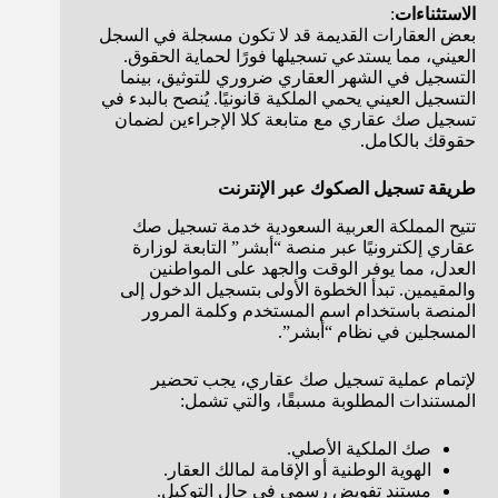
الاستثناءات
:
بعض العقارات القديمة قد لا تكون مسجلة في السجل
العيني، مما يستدعي تسجيلها فورًا لحماية الحقوق.
التسجيل في الشهر العقاري ضروري للتوثيق، بينما
التسجيل العيني يحمي الملكية قانونيًا. يُنصح بالبدء في
تسجيل صك عقاري مع متابعة كلا الإجراءين لضمان
حقوقك بالكامل.
طريقة تسجيل الصكوك عبر الإنترنت
تتيح المملكة العربية السعودية خدمة تسجيل صك
عقاري إلكترونيًا عبر منصة “أبشر” التابعة لوزارة
العدل، مما يوفر الوقت والجهد على المواطنين
والمقيمين. تبدأ الخطوة الأولى بتسجيل الدخول إلى
المنصة باستخدام اسم المستخدم وكلمة المرور
المسجلين في نظام “أبشر”.
لإتمام عملية تسجيل صك عقاري، يجب تحضير
المستندات المطلوبة مسبقًا، والتي تشمل:
صك الملكية الأصلي.
الهوية الوطنية أو الإقامة لمالك العقار.
مستند تفويض رسمي في حال التوكيل.