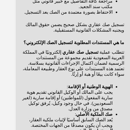
مراجعة كافة التفاصيل مع خبير قانوني مثل
مكتب سند الجعيد.
الاحتفاظ بصورة معتمدة من الصك بعد التسجيل.
تسجيل صك عقاري بشكل صحيح يضمن حقوق المالك
ويجنبه المشكلات القانونية المستقبلية.
ما هي المستندات المطلوبة لتسجيل الصك الإلكتروني؟
تتطلب عملية
تسجيل صك عقاري
إلكترونيًا في المملكة
العربية السعودية تقديم مجموعة من المستندات
الرسمية لضمان اكتمال الإجراءات القانونية بسلاسة.
تعتمد هذه المستندات على نوع العقار وطبيعة المعاملة،
سواء كانت بيعًا أو هبة أو إرثًا.
الهوية الوطنية أو الإقامة
:
يجب على المالك أو الوكيل القانوني تقديم هوية
سارية المفعول (للمواطنين) أو إقامة سارية (لغير
السعوديين). في حال وجود وكيل، يُرفق توكيل
مصدق من وزارة العدل.
صك الملكية الأصلي
:
يُعد الصك السابق أساسيًا لإثبات ملكية العقار،
ويجب أن يكون مصدقًا من الجهات المختصة.