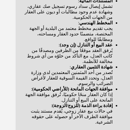
المستندات المالية
:
تشمل إيصال سداد رسوم تسجيل صك عقاري،
وشهادة عدم وجود مطالبات أو ديون على العقار
من الجهات الحكومية.
المخطط الهندسي
:
يجب تقديم مخطط معتمد من البلدية أو الجهة
المختصة، متضمنًا حدود العقار ومساحته،
ومطابقًا للواقع.
عقد البيع أو التنازل (إن وجد)
:
يُرفق العقد موقعًا من الطرفين ومصدقًا من
كاتب العدل، مع التأكد من خلوّه من أي شروط
مخالفة للأنظمة.
شهادة التثمين العقاري
:
تُصدر من أحد المثمنين المعتمدين لدى وزارة
العدل، وتحدد القيمة السوقية للعقار لأغراض
الضرائب والرسوم.
موافقة الجهات المانحة (للأراضي الحكومية)
:
إذا كان العقار منحًا حكوميًا، تُرفق موافقة الجهة
المانحة على البيع أو التنازل.
إفادة براءة الذمة (للزوج/الزوجة)
:
في حالات بيع عقار زوجي، يُقدم مستند يثبت
موافقة الطرف الآخر أو حصوله على حقوقه
الشرعية.