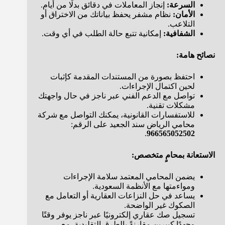
السرعة:
إنجاز المعاملات في دقائق بدلًا من أيام.
الأمان:
نظام مشفر يحفظ بياناتك من الاختراق أو
التلاعب.
الشفافية:
إمكانية تتبع حالة الطلب في أي وقت.
نصائح هامة:
احتفظ بصورة من المستندات المقدمة كإثبات
لحين اكتمال الإجراءات.
تواصل مع الدعم الفني عبر ناجز في حال واجهتك
مشكلات تقنية.
للاستفسارات القانونية، يمكنك التواصل مع شركة
محامي الرياض سند الجعيد على الرقم:
.
966565052502
الاستعانة بمحامٍ متخصص:
يضمن المحامي المعتمد سلامة الإجراءات
ومواءمتها مع الأنظمة السعودية.
يساعد في حل النزاعات العقارية أو التعامل مع
الصكوك غير الواضحة.
تسجيل صك عقاري إلكترونيًا عبر ناجز يوفر وقتًا
وجهدًا كبيرين مقارنةً بالطرق التقليدية. مع