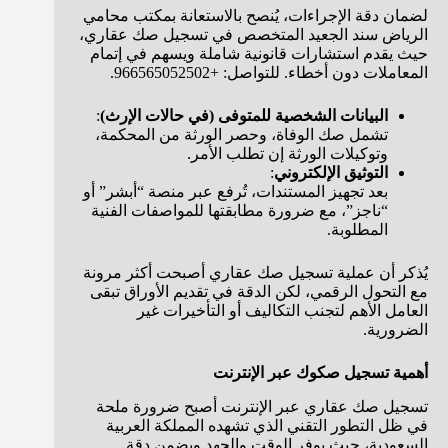
لضمان دقة الإجراءات، يُنصح بالاستعانة بمكتب محامي
الرياض سند الجعيد المتخصص في تسجيل صك عقاري،
حيث يقدم استشارات قانونية شاملة ويسهم في إتمام
المعاملات دون أخطاء. للتواصل: +966565052502.
البيانات الشخصية للمتوفى (في حالات الإرث)
:
تشمل صك الوفاة، وحصر الورثة من المحكمة،
وتوكيلات الورثة إن تطلب الأمر.
التوثيق الإلكتروني
:
بعد تجهيز المستندات، تُرفع عبر منصة “أبشر” أو
“ناجز”، مع ضرورة مطابقتها للمواصفات الفنية
المطلوبة.
يُذكر أن عملية تسجيل صك عقاري أصبحت أكثر مرونة
مع التحول الرقمي، لكن الدقة في تقديم الأوراق تبقى
العامل الأهم لتجنب التكاليف أو التأخيرات غير
الضرورية.
أهمية تسجيل صكوك عبر الإنترنت
تسجيل صك عقاري عبر الإنترنت أصبح ضرورة ملحة
في ظل التطور التقني الذي تشهده المملكة العربية
السعودية، حيث يوفر الوقت والجهد ويضمن دقة