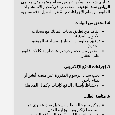
عقاري شخصيًا، يمكن تفويض محامٍ معتمد مثل
محامي
الرياض سند الجعيد
، المتخصص في تقديم الاستشارات
القانونية وإتمام الإجراءات نيابةً عن العميل بدقة وسرية.
4. التحقق من البيانات
التأكد من تطابق بيانات المالك مع سجلات
الأحوال المدنية.
تدقيق معلومات العقار (المساحة، الموقع،
الحدود).
التحقق من عدم وجود نزاعات أو إشكالات قانونية
على العقار.
5. إجراءات الدفع الإلكتروني
يجب سداد الرسوم المقررة عبر منصة
أبشر
أو
نظام
ناجز
.
الاحتفاظ بإيصال الدفع كإثبات لإكمال المعاملة.
6. متابعة الطلب
يمكن تتبع حالة طلب تسجيل صك عقاري عبر
المنصة الإلكترونية لوزارة العدل.
تصديق الصك إلكترونيًا بعد الموافقة النهائية.