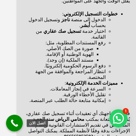
يقلل الوقت والجهد على المواطنين.
خطوات التسجيل الإلكتروني
:
الدخول إلى منصة
ناجز
وتسجيل الدخول
بحساب
أبشر
.
اختيار خدمة
تسجيل صك عقاري
من
القائمة.
رفع المستندات المطلوبة، مثل:
صورة من الصك الأصلي.
الهوية الوطنية أو الإقامة.
مستند الملكية (إن وجد).
دفع الرسوم الحكومية إلكترونيًا.
انتظار المراجعة والموافقة من الجهة
المختصة.
مميزات الخدمة الإلكترونية
:
السرعة في إنجاز المعاملات.
تقليل الأخطاء الورقية.
إمكانية متابعة حالة الطلب عبر المنصة.
1
في حال واجهتك أي تعقيدات أثناء تسجيل صك عقاري،
يُنصح بالاستعانة بمكتب
محامي الرياض سند الجعيد
اتصل الان
المتخصص في تقديم الاستشارات القانونية وإتمام
الإجراءات بدقة وفقًا لأنظمة المملكة. يمكنك التواصل