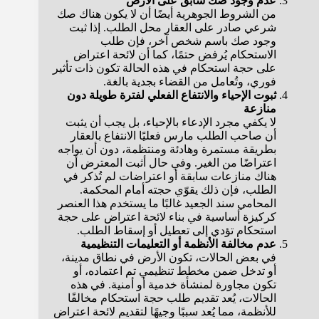
عدم وجود صك سابق على الأرض
من الشروط الجوهرية أيضًا أن لا يكون هناك صك
شرعي صادر على العقار محل الطلب. إذا ثبت
وجود صك باسم شخص آخر، فإن طلب
الاستحكام يُرفض حتمًا، كما أن لائحة اعتراض
على حجة استحكام في هذه الحالة تكون ذات تأثير
فوري، وتُعامل من القضاء بجدية بالغة.
ثبوت الإحياء والانتفاع الفعلي لفترة طويلة دون
منازعة
لا يكفي مجرد الإدعاء بالإحياء، بل يجب أن يثبت
أن صاحب الطلب مارس فعليًا الانتفاع بالعقار
بطريقة مستمرة وهادئة ومنتظمة، دون أن يواجه
اعتراضًا من الغير. وفي حال أثبت المعترض أن
هناك منازعات سابقة أو اعتراضات لم تُذكر في
الطلب، فإن ذلك يقوّي حجته أمام المحكمة.
المحامي سند الجعيد غالبًا ما يستخدم هذا العنصر
كركيزة أساسية في بناء لائحة اعتراض على حجة
استحكام تؤدي إلى تعطيل أو إسقاط الطلب.
عدم مخالفة الأنظمة أو التعليمات التنظيمية
في بعض الحالات، تكون الأرض في نطاق مدينة،
أو تدخل ضمن مخطط تنظيمي تم اعتماده، أو
تكون مجاورة لمنشأة خدمية أو أمنية. في هذه
الحالات، يُعد تقديم طلب حجة استحكام مخالفًا
للأنظمة، مما يُعد سببًا وجيهًا لتقديم لائحة اعتراض