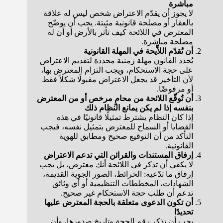
مباشرة
لا يجوز أن يقدّم الاعتراض شخص ليس له علاقة
بالعقار أو مصلحة قانونية مثبتة. يجب أن يوضّح
المعترض في اللائحة كيف تأثر بالأرض أو أن له
مصلحة مباشرة.
أن تُقدّم اللاِّيحة في المهلة القانونية
يُحدد القانون مهلة زمنية محددة لتقديم الاعتراض
على حجة الاستحكام، ويجب التزام المعترض بها،
لأن التأخير قد يجعل الاعتراض مقبولًا شكلاً فقط
أو مرفوضًا.
أن تُوقّع اللائحة من محامٍ مرخص أو من المعترض
بنفسه إذا لم يكن يمانع النظام ذلك
إذا كان النظام يشترط تمثيلًا قانونيًا في هذه
القضايا أو السماح للمعترض بتمثيل نفسه، فيجب
التأكد من أن التوقيع صحيح ومطابق للهوية
القانونية.
إرفاق المستندات والقرائن التي تدعم الاعتراض
لا يكفي أن تذكر في اللائحة أنك معترض، بل يجب
إرفاق ما تدّعيه: الخرائط، الصور الجوية القديمة،
الشهادات، المخططات التنظيمية أو أي وثائق
تدعم أن طلب حجة الاستحكام غير صحيح.
أن تكون الدعوى متعلقة بالحجة المعترض عليها
تحديدًا
يجب أن تذكر رقم الحجة وتاريخ صدورها، وأن