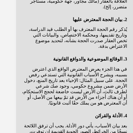
العلاقة بالعقار (مالك مجاور، جهة حكومية، مستأجر
متضرر، إلخ).
2. بيان الحجة المعترض عليها
يُذكر رقم الحجة المعترف بها أو الطلب قيد الدراسة،
وتاريخ تقديمها، ومحكمة الاختصاص، والبيانات التي
تخص العقار صدرت الحجة بشأنه، لتحديد موضوع
الاعتراض بدقة.
3. الوقائع الموضوعية والدوافع القانونية
في هذا الجزء يعرض المعترض الواقع الذي اعترض
بسببه، ويشرح الأسباب القانونية التي تستدعي رفض
الحجة. على سبيل المثال: الإحياء بعد تاريخ المنع، دخول
الأرض ضمن مشروع حكومي، وجود صك شرعي
لطرف ثالث، أن الأرض ليست خاضعة لحجج الاستحكام،
أو أن هناك أجزاء من الأرض قد تمّ بيعها من الأصل، أو
أن المعترض هو من يملك حقًا أثبت قانونيًا.
4. الأدلة والقرائن
بعد بيان الأسباب، يأتي دور الأدلة. يجب أن ترفق اللائحة
نسخًا من الخرائط، الصور الجوية القديمة إن توفرت،