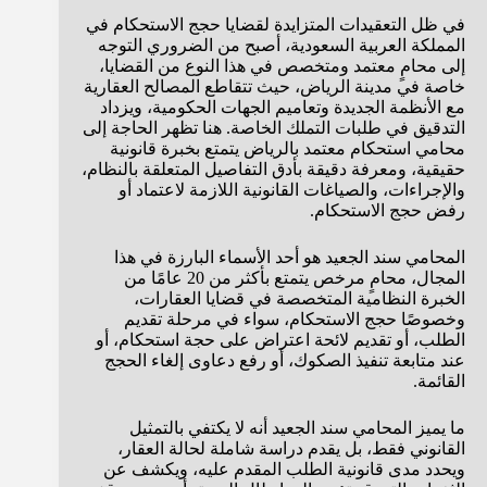
في ظل التعقيدات المتزايدة لقضايا حجج الاستحكام في
المملكة العربية السعودية، أصبح من الضروري التوجه
إلى محامٍ معتمد ومتخصص في هذا النوع من القضايا،
خاصة في مدينة الرياض، حيث تتقاطع المصالح العقارية
مع الأنظمة الجديدة وتعاميم الجهات الحكومية، ويزداد
التدقيق في طلبات التملك الخاصة. هنا تظهر الحاجة إلى
محامي استحكام معتمد بالرياض يتمتع بخبرة قانونية
حقيقية، ومعرفة دقيقة بأدق التفاصيل المتعلقة بالنظام،
والإجراءات، والصياغات القانونية اللازمة لاعتماد أو
رفض حجج الاستحكام.
المحامي سند الجعيد هو أحد الأسماء البارزة في هذا
المجال، محامٍ مرخص يتمتع بأكثر من 20 عامًا من
الخبرة النظامية المتخصصة في قضايا العقارات،
وخصوصًا حجج الاستحكام، سواء في مرحلة تقديم
الطلب، أو تقديم لائحة اعتراض على حجة استحكام، أو
عند متابعة تنفيذ الصكوك، أو رفع دعاوى إلغاء الحجج
القائمة.
ما يميز المحامي سند الجعيد أنه لا يكتفي بالتمثيل
القانوني فقط، بل يقدم دراسة شاملة لحالة العقار،
ويحدد مدى قانونية الطلب المقدم عليه، ويكشف عن