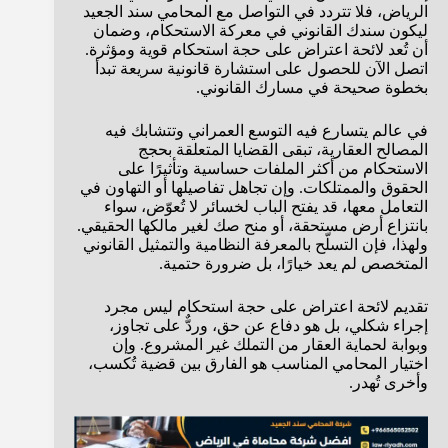
الرياض، فلا تتردد في التواصل مع المحامي سند الجعيد
ليكون سندك القانوني في معركة الاستحكام، وضمان
أن تُعد لائحة اعتراض على حجة استحكام قوية ومؤثرة.
اتصل الآن للحصول على استشارة قانونية سريعة تبدأ
بخطوة صحيحة في مسارك القانوني.
في عالم يتسارع فيه التوسع العمراني وتتشابك فيه
المصالح العقارية، تبقى القضايا المتعلقة بحجج
الاستحكام من أكثر الملفات حساسية وتأثيرًا على
الحقوق والممتلكات. وإن تجاهل تفاصيلها أو التهاون في
التعامل معها، قد يفتح الباب لخسائر لا تُعوّض، سواء
بانتزاع أرض مستحقة، أو منح صك لغير مالكها الحقيقي.
ولهذا، فإن التسلّح بالمعرفة النظامية والتمثيل القانوني
المتخصص لم يعد خيارًا، بل ضرورة حتمية.
تقديم لائحة اعتراض على حجة استحكام ليس مجرد
إجراء شكلي، بل هو دفاع عن حق، وردٌّ على تجاوز،
وبوابة لحماية العقار من التملك غير المشروع. وإن
اختيار المحامي المناسب هو الفارق بين قضية تُكسب،
وأخرى تُهدر.