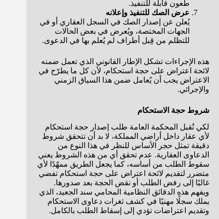
طعون قابلة للتنفيذ.
عرض الصك للتنفيذ وإعلانه
يُعلن عن إصدار الصك في السجل العقاري أو في
الجهات المختصة، ويُعرض في بعض الحالات
للتظلم من قِبل أطراف لم يُعلم بها في الدعوى.
هذه الإجراءات تشكل الإطار القانوني الذي تعمل ضمنه
لائحة اعتراض على حجة استحكام، لأن كل ما يطرّح في
الاعتراض يجب أن يُعامل ضمن هذا السياق الزمني
والإجرائي.
شروط حجة الاستحكام
لكي تُقبل المحكمة العامة طلب إصدار حجة استحكام
لأي عقار داخل أراضي المملكة، لا بد أن تتحقق شروط
دقيقة تمثل حجر الأساس للنظر في هذا النوع من
الدعاوى العقارية. عدم تحقق أي من هذه الشروط يعني
سقوط الطلب من أساسه، كما يجعل الطريق ممهّدًا لأي
متضرر لتقديم لائحة اعتراض على حجة استحكام تفضي
غالبًا إلى رفض الطلب أو نقض الحجة بعد صدورها.
ويفهم هذه الدقائق النظامية المحامي سند الجعيد، الذي
يملك سجلًا مهنيًا في كشف ثغرات دعاوى الاستحكام
وتقديم اعتراضات تؤدي إلى إسقاط الطلب بالكامل.