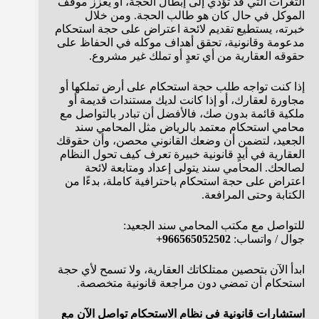
الثغرات التي قد تؤدي إلى إبطال الحجة، أو يعزز موقف
الموكل في حال كان هو طالب الحجة. ومن خلال
خبرته، يستطيع تقديم لائحة اعتراض على حجة استحكام
مدعومة وقانونية، تحقق أهداف موكله في الحفاظ على
حقوقه العقارية من أي تعدٍ أو تملك غير مشروع.
إذا كنت تواجه طلب حجة استحكام على أرض تملكها أو
مجاورة لعقارك، أو إذا كانت لديك مستندات قديمة أو
ملكية قائمة بدون صك، فالأفضل أن تبادر بالتواصل مع
محامي استحكام معتمد بالرياض مثل المحامي سند
الجعيد، لتضمن أن وضعك القانوني محصن، وأن حقوقك
العقارية في أيدٍ قانونية خبيرة تعرف كيف تحول النظام
لصالحك. المحامي سند يتولى إعداد ومتابعة لائحة
اعتراض على حجة استحكام باحترافية كاملة، بدءًا من
الكتابة وحتى المرافعة.
للتواصل مع مكتب المحامي سند الجعيد:
جوال / واتساب:
966565052502+
ابدأ الآن بتحصين ممتلكاتك العقارية، ولا تسمح لأي حجة
استحكام أن تمضي دون مراجعة قانونية متخصصة.
استشارات قانونية في نظام الاستحكام تواصل الآن مع