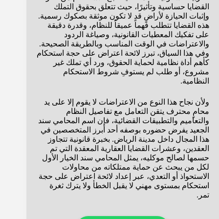
القضايا حساسية وتأثيرًا، حيث تتعلق بحقوق التملك
وإثبات الحيازة لأراضٍ قد لا تكون موثقة بصكوك رسمية.
هذه القضايا تتطلب فهماً عميقاً للنظام، وقدرة دقيقة
على تفكيك المعطيات القانونية، وصياغة الردود
والاعتراضات في الوقت المناسب وبالطريقة الصحيحة.
وفي هذا السياق، تبرز لائحة اعتراض على حجة استحكام
كأهم أداة نظامية لحماية الحقوق، ورد أي تملك غير
مشروع، أو طلب لم يستوفِ شروط الاستحكام
النظامية.
ولأن نجاح هذا النوع من الاعتراضات لا يقوم إلا على يد
محامٍ محترف يتقن التعامل مع تفاصيل النظام
والتعاميم والتطبيقات القضائية، فإن اسم المحامي سند
الجعيد يفرض حضوره بوصفه أحد أبرز المتخصصين في
هذا المجال داخل مدينة الرياض. بخبرة قانونية تتجاوز
العقدين، وعشرات القضايا العقارية المعقدة التي تم
حسمها لصالح موكليه، يمثل المحامي سند الخيار الأول
لكل من يبحث عن حماية ممتلكاته من محاولات
الاستحواذ أو التعدي، عبر إعداد لائحة اعتراض على حجة
استحكام بمستوى مهني لا يقبل الخطأ ولا يترك ثغرة
تمر.