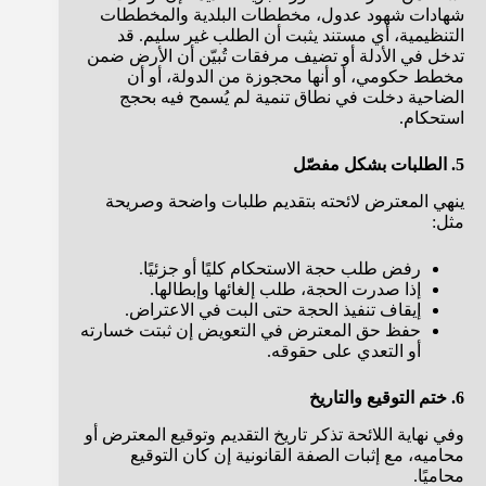
شهادات شهود عدول، مخططات البلدية والمخططات
التنظيمية، أي مستند يثبت أن الطلب غير سليم. قد
تدخل في الأدلة أو تضيف مرفقات تُبيّن أن الأرض ضمن
مخطط حكومي، أو أنها محجوزة من الدولة، أو أن
الضاحية دخلت في نطاق تنمية لم يُسمح فيه بحجج
استحكام.
5. الطلبات بشكل مفصّل
ينهي المعترض لائحته بتقديم طلبات واضحة وصريحة
مثل:
رفض طلب حجة الاستحكام كليًا أو جزئيًا.
إذا صدرت الحجة، طلب إلغائها وإبطالها.
إيقاف تنفيذ الحجة حتى البت في الاعتراض.
حفظ حق المعترض في التعويض إن ثبتت خسارته
أو التعدي على حقوقه.
6. ختم التوقيع والتاريخ
وفي نهاية اللائحة تذكر تاريخ التقديم وتوقيع المعترض أو
محاميه، مع إثبات الصفة القانونية إن كان التوقيع
محاميًا.