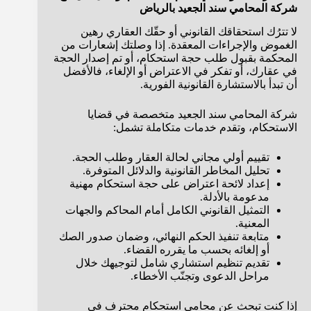
شركة المحامي سند الجعيد بالرياض
لا تترُك استحقاقك القانوني أو حقّك العقاري رهين
الغموض والإجراءات المعقدة. إذا وصلتك إشعارات من
المحكمة بقبول طلب حجة استحكام، أو تم إصدار الحجة
في عقارك، أو تفكر في الاعتراض أو الإلغاء، فالأفضل
أن تبدأ بالاستشارة القانونية الفورية.
شركة المحامي سند الجعيد متخصصة في قضايا
الاستحكام، وتقدم خدمات متكاملة تشمل:
تقييم أولي مجاني لحالة العقار وطلب الحجة.
تحليل المخاطر القانونية والدلائل المتوفرة.
إعداد لائحة اعتراض على حجة استحكام مهنية
مدعومة بالأدلة.
التمثيل القانوني الكامل أمام المحاكم والجهات
المعنية.
متابعة تنفيذ الحكم النهائي، وضمان صدور الصك
أو إلغائه بحسب ما يقرره القضاء.
تقديم تنظيم استشاري شامل لتوجيهك خلال
مراحل الدعوى وتجنّب الأخطاء.
إذا كنت تبحث عن محامي استحكام محترف في