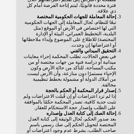
فترة محددة قانونيًا، ليتم إتاحة الفرصة أمام كل
ذي علاقة.
إحالة المعاملة للجهات الحكومية المختصة
تبعًا للنظام، تُحال المعاملة إلى الجهات الحكومية
التي لها اختصاص في الأرض أو الموقع (مثل
البلدية، التخطيط العمراني، البيئة أو الإدارة
المختصة) للاطلاع على الموضوع وإبداء ملاحظاتها
أو اعتراضاتها إن وجدت.
التحقيق الميداني والفني
في بعض الحالات، تطلب المحكمة إجراء معاينات
ميدانية أو دراسة فنية من جهات مختصة أو من
مكتب المساحة، للتأكد من حالة الأرض وكون
الإحياء مستمرًا دون منازعة، وأن الأرض ليست
من أملاك الدولة أو مشمولة بخطط تنظيمية
مخالفة.
إصدار قرار المحكمة أو الحكم بالحجة
إذا لم ترد اعتراضات أو إن قُبلت الاعتراضات ولم
تثبت جدية كافية، تصدر المحكمة حكمًا بالموافقة
على الطلب وإصدار حجة الاستحكام للعقار.
إحالة الصك إلى كتابة العدل وإصداره
بعد صدور الحكم، تُحال الوثيقة إلى كتابة العدل
المختصة لتحويل الحكم إلى صك رسمي باسم
صاحب الطلب، بشرط عدم وجود اعتراضات أو