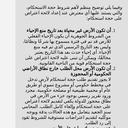
وفيما يلي توضيح منظم لأهم شروط حجة الاستحكام،
والتي يستند عليها أي معترض عند إعداد لائحة اعتراض
على حجة استحكام:
أن تكون الأرض غير محياة بعد تاريخ منع الإحياء
من الشروط الجوهرية أن يكون الإحياء الفعلي
للأرض قد تم في فترة مسموح بها شرعًا ونظامًا،
وليس بعد التاريخ الرسمي الذي تم فيه منع
الإحياء. أي إحياء حدث بعد هذا التاريخ يعتبر
مخالفًا، ويمكن أن تبنى عليه لائحة اعتراض على
حجة استحكام قوية من الناحية القانونية.
أن تكون الأرض محل الطلب خارج نطاق الأراضي
الحكومية أو المحجوزة
لا يجوز تقديم طلب حجة استحكام لأرض تدخل
في مخطط حكومي أو مشروع تنموي أو طريق
عام أو محمية طبيعية أو مصلحة حكومية. مجرد
ورود تقرير رسمي بوجود جزء من الأرض في
نطاق محجوز للدولة يكفي لتقديم لائحة اعتراض
على حجة استحكام وإلغاء كامل الطلب. المحامي
سند الجعيد يتعامل مع هذه الحالات بدقة ويوجه
موكّليه لتقديم اعتراضات مستوفية للشروط تقود
إلى رد الطلب.