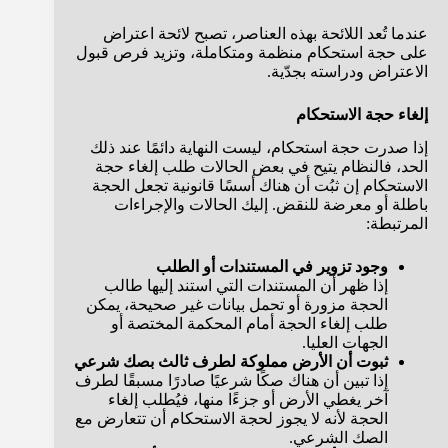
عندما تُعد اللائحة بهذه العناصر، تصبح لائحة اعتراض
على حجة استحكام منظمة ومتكاملة، وتزيد فرص قبول
الاعتراض ودراسته بجدّية.
إلغاء حجة الاستحكام
إذا صدرت حجة استحكام، ليست النهاية دائمًا عند ذلك
الحد، فالنظام يتيح في بعض الحالات طلب إلغاء حجة
الاستحكام إن ثبُت أن هناك أسسًا قانونية تجعل الحجة
باطلة أو معرضة للنقض. إليك الحالات والإجراءات
المرتبطة:
وجود تزوير في المستندات أو الطلب
إذا ظهر أن المستندات التي استند إليها طالب
الحجة مزورة أو تحمل بيانات غير صحيحة، يمكن
طلب إلغاء الحجة أمام المحكمة المختصة أو
الجهات العليا.
ثبوت أن الأرض مملوكة لطرف ثالث بصك شرعي
إذا تبين أن هناك صكًا شرعيًا صادرًا مسبقًا لطرف
آخر يغطي الأرض أو جزءًا منها، فيُطلب إلغاء
الحجة لأنه لا يجوز لحجة الاستحكام أن تتعارض مع
الصك الشرعي.