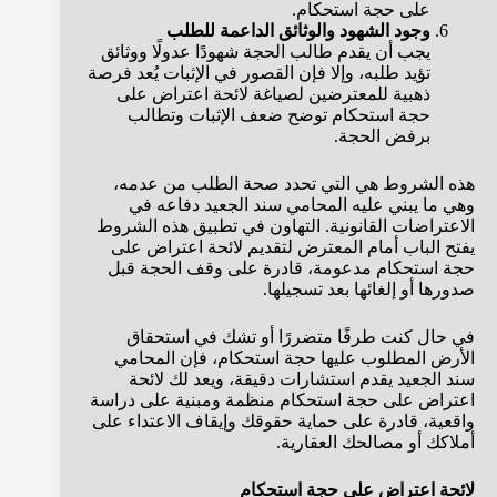
على حجة استحكام.
وجود الشهود والوثائق الداعمة للطلب
يجب أن يقدم طالب الحجة شهودًا عدولًا ووثائق
تؤيد طلبه، وإلا فإن القصور في الإثبات يُعد فرصة
ذهبية للمعترضين لصياغة لائحة اعتراض على
حجة استحكام توضح ضعف الإثبات وتطالب
برفض الحجة.
هذه الشروط هي التي تحدد صحة الطلب من عدمه،
وهي ما يبني عليه المحامي سند الجعيد دفاعه في
الاعتراضات القانونية. التهاون في تطبيق هذه الشروط
يفتح الباب أمام المعترض لتقديم لائحة اعتراض على
حجة استحكام مدعومة، قادرة على وقف الحجة قبل
صدورها أو إلغائها بعد تسجيلها.
في حال كنت طرفًا متضررًا أو تشك في استحقاق
الأرض المطلوب عليها حجة استحكام، فإن المحامي
سند الجعيد يقدم استشارات دقيقة، ويعد لك لائحة
اعتراض على حجة استحكام منظمة ومبنية على دراسة
واقعية، قادرة على حماية حقوقك وإيقاف الاعتداء على
أملاكك أو مصالحك العقارية.
لائحة اعتراض على حجة استحكام