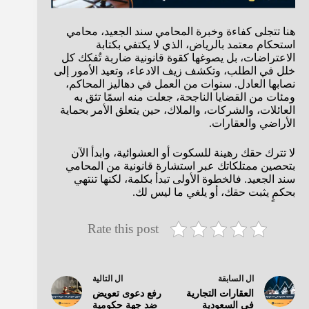
هنا تتجلى كفاءة وخبرة المحامي سند الجعيد، محامي
استحكام معتمد بالرياض، الذي لا يكتفي بكتابة
الاعتراضات، بل يصوغها كقوة قانونية ضاربة تُفكك كل
خلل في الطلب، وتكشف زيف الادعاء، وتعيد الأمور إلى
نصابها العادل. سنوات من العمل في دهاليز المحاكم،
ومئات من القضايا الناجحة، جعلت منه اسمًا تثق به
العائلات، والشركات، والملاك، حين يتعلق الأمر بحماية
الأراضي والعقارات.
لا تترك حقك رهينة للسكوت أو العشوائية، وابدأ الآن
بتحصين ممتلكاتك عبر استشارة قانونية من المحامي
سند الجعيد. فالخطوة الأولى تبدأ بكلمة، لكنها تنتهي
بحكمٍ يثبت حقك، أو يلغي ما ليس لك.
Rate this post
ال
السابقة
ال
التالية
العقارات التجارية
رفع دعوى تعويض
في السعودية
ضد جهة حكومية