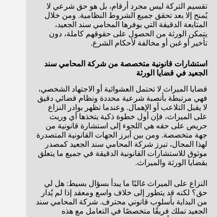
تقسيم التركة ليس مجرد أرقام، بل هو حق شرعي لا
يُمنح إلا بعد تحقق جميع الشروط النظامية. ومن خلال
المتابعة الدقيقة التي يوفرها المحامي سند الجعيد،
يتمكن الورثة من الحصول على حقوقهم كاملة، دون
تأخير أو غبن أو مخالفة لأحكام الشرع.
استشارات قانونية متخصصة من شركة المحامي سند
الجعيد في قضايا الورثة
قضايا الميراث لا تحتمل العشوائية أو الاجتهاد الشخصي،
فهي مرتبطة بأنصبة شرعية محددة ونظام قضائي دقيق
لا يقبل التلاعب أو الإهمال. وعندما تظهر بوادر النزاع
على الميراث، فإن أول خطوة ذكية يتخذها أي وريث
حريص على حقه هي اللجوء إلى استشارة قانونية من
جهة متخصصة. ومن بين أبرز الجهات القانونية المتصدرة
لهذا المجال، تبرز شركة المحامي سند الجعيد كمصدر
موثوق للاستشارات القانونية الدقيقة في جميع ما يتعلق
بقضايا الورثة والميراث.
النزاع على الميراث غالبًا ما يبدأ بسؤال بسيط: هل لي
حق؟ لكنه قد يتطور إلى خلاف واسع ومعقد إذا لم يُدار
من البداية بأسلوب قانوني محترف. شركة المحامي سند
الجعيد تملك فريقًا متخصصًا في التعامل مع هذه