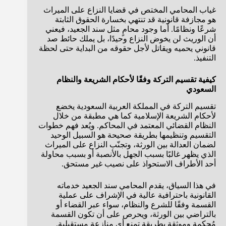
غياب المحامي المختص في قضايا النزاع على الميراث
هو مجازفة قانونية قد تنتهي بخسارة الحقوق الثابتة
شرعًا ونظامًا. أما وجود محامٍ مثل سند الجعيد، فيعني
أن الوريث لن يخوض النزاع وحيدًا، بل يملك حائط صد
قانوني يحميه ويقاتل لأجل حقوقه من البداية حتى لحظة
التنفيذ.
كيفية تقسيم التركة وفقًا لأحكام الشريعة والنظام
السعودي
تقسيم التركة في المملكة العربية السعودية يخضع
لأحكام الشريعة الإسلامية كما هي مطبقة من خلال
النظام القضائي المعتمد في المحاكم. ويُعد فهم خطوات
التقسيم وتنظيمها بطريقة صحيحة هو السبيل الوحيد
لضمان العدالة بين الورثة، وتجنّب النزاع على الميراث
الذي يظهر غالبًا بسبب الجهل بالأنصبة أو بسبب محاولة
أحد الأطراف الاستحواذ على نصيب غير مستحق.
في هذا السياق، يقدم المحامي سند الجعيد خدماته
القانونية باحترافية عالية في الإشراف على عملية
القسمة وفقًا للشرع والنظام، سواء عبر القضاء أو
بالتراضي بين الورثة، ويحرص على أن تكون القسمة
مُحكمة وموثقة بطريقة تمنع أي منازعة مستقبلية.