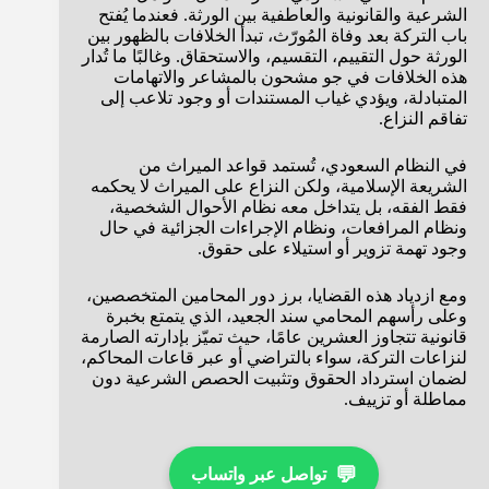
الشرعية والقانونية والعاطفية بين الورثة. فعندما يُفتح
باب التركة بعد وفاة المُورّث، تبدأ الخلافات بالظهور بين
الورثة حول التقييم، التقسيم، والاستحقاق. وغالبًا ما تُدار
هذه الخلافات في جو مشحون بالمشاعر والاتهامات
المتبادلة، ويؤدي غياب المستندات أو وجود تلاعب إلى
تفاقم النزاع.
في النظام السعودي، تُستمد قواعد الميراث من
الشريعة الإسلامية، ولكن النزاع على الميراث لا يحكمه
فقط الفقه، بل يتداخل معه نظام الأحوال الشخصية،
ونظام المرافعات، ونظام الإجراءات الجزائية في حال
وجود تهمة تزوير أو استيلاء على حقوق.
ومع ازدياد هذه القضايا، برز دور المحامين المتخصصين،
وعلى رأسهم المحامي سند الجعيد، الذي يتمتع بخبرة
قانونية تتجاوز العشرين عامًا، حيث تميّز بإدارته الصارمة
لنزاعات التركة، سواء بالتراضي أو عبر قاعات المحاكم،
لضمان استرداد الحقوق وتثبيت الحصص الشرعية دون
مماطلة أو تزييف.
💬
تواصل عبر واتساب