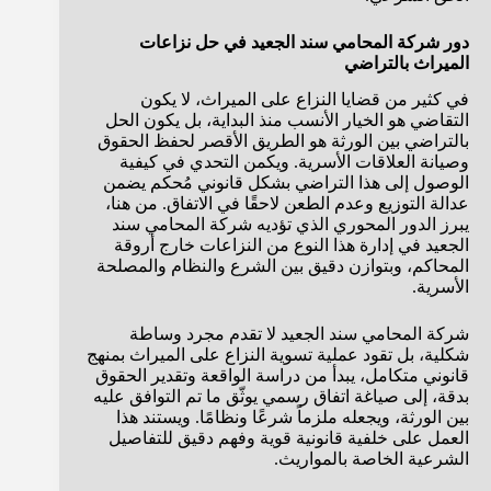
دور شركة المحامي سند الجعيد في حل نزاعات
الميراث بالتراضي
في كثير من قضايا النزاع على الميراث، لا يكون
التقاضي هو الخيار الأنسب منذ البداية، بل يكون الحل
بالتراضي بين الورثة هو الطريق الأقصر لحفظ الحقوق
وصيانة العلاقات الأسرية. ويكمن التحدي في كيفية
الوصول إلى هذا التراضي بشكل قانوني مُحكم يضمن
عدالة التوزيع وعدم الطعن لاحقًا في الاتفاق. من هنا،
يبرز الدور المحوري الذي تؤديه شركة المحامي سند
الجعيد في إدارة هذا النوع من النزاعات خارج أروقة
المحاكم، وبتوازن دقيق بين الشرع والنظام والمصلحة
الأسرية.
شركة المحامي سند الجعيد لا تقدم مجرد وساطة
شكلية، بل تقود عملية تسوية النزاع على الميراث بمنهج
قانوني متكامل، يبدأ من دراسة الواقعة وتقدير الحقوق
بدقة، إلى صياغة اتفاق رسمي يوثّق ما تم التوافق عليه
بين الورثة، ويجعله ملزماً شرعًا ونظامًا. ويستند هذا
العمل على خلفية قانونية قوية وفهم دقيق للتفاصيل
الشرعية الخاصة بالمواريث.