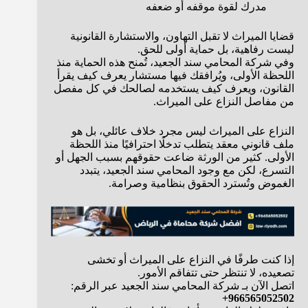
مدرك لقوة موقفه أو ضعفه
قضايا الميراث لا تقبل التهاون، والاستشارة القانونية
ليست رفاهية، بل حماية أولى للحق.
وفي شركة المحامي سند الجعيد، تُمنح هذه الحماية منذ
اللحظة الأولى، ويُرافقك فيها مستشار يعرف كيف يقرأ
القانون، ويعرف كيف يستخدمه لصالحك في كل مفصل
من مفاصل النزاع على الميراث.
النزاع على الميراث ليس مجرد خلاف عائلي، بل هو
ملف قانوني معقد يتطلب تدخلًا احترافيًا منذ اللحظة
الأولى. كثير من الورثة ضاعت حقوقهم بسبب الجهل أو
التسرع، لكن مع وجود المحامي سند الجعيد، يتبدد
الغموض وتُسترد الحقوق بنظامية وصرامة.
إذا كنت طرفًا في النزاع على الميراث أو تخشى
تصعيده، لا تنتظر حتى تتفاقم الأمور.
اتصل الآن بـ شركة المحامي سند الجعيد عبر الرقم:
966565052502+