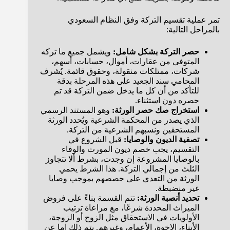
تمر عملية تقسيم التركة وفق النظام السعودي
بالمراحل التالية:
حصر التركة بشكل شامل:
ويشمل جميع ما تركه
المتوفى من عقارات، أموال، حسابات، أسهم،
شركات، ممتلكات منقولة، وحقوق قائمة. يُشرف
المحامي سند الجعيد على هذه المرحلة بدقة
للتأكد من أن كل ما يدخل ضمن التركة قد تم
حصره دون استثناء.
استخراج صك حصر الورثة:
وهو المستند الرسمي
الذي يصدر من المحكمة الشرعية ويُحدد الورثة
المستحقين ونسبهم الشرعية من التركة.
تصفية الديون والوصايا:
قبل الشروع في
التقسيم، يجب خصم ديون المورث والوفاء
بالوصايا المشروعة إن وجدت، بشرط ألا تتجاوز
الثلث من إجمالي التركة. هذا الشرط يحمي
الورثة من التعدي على حصصهم بموجب وصايا
غير منضبطة.
تحديد أنصبة الورثة:
تتم القسمة بناءً على فروض
الميراث المحددة شرعًا، مع مراعاة ترتيب
الأولويات في الاستحقاق مثل الزوج أو الزوجة،
الأبناء، الإخوة، الأعمام، وغيرهم. يتم ذلك إما عن