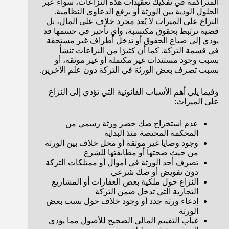
المتراكمة في تفكيك تعقيدات هذه النزاعات، سواء عبر
الحلول الودية بين الورثة أو برفع الدعاوى النظامية.
النزاع على الميراث لا يُعد مجرد خلاف على المال، بل
قضية ترتبط بحقوق مكتسبة، وأي تأخير في حسمها قد
يؤدي إلى ضياع الحقوق أو تدخل أطراف غير مستحقة
في قسمة التركة. كما أن كثيرًا من النزاعات تنشأ
بسبب وجود مستندات غير مكتملة أو غير موثقة، أو
بسبب تصرف بعض الورثة في التركة دون علم الآخرين.
وفيما يلي أهم الأسباب القانونية التي تؤدي إلى النزاع
على الميراث:
عدم استخراج صك حصر ورثة رسمي من
المحكمة المختصة منذ البداية
وجود وصايا غير موثقة أو محل خلاف بين الورثة
من حيث صحتها أو مطابقتها للشرع
تصرف أحد الورثة في أموال أو ممتلكات التركة
دون تفويض أو صك شرعي
النزاع حول ملكية بعض العقارات أو المشاريع
التجارية التي تدخل ضمن التركة
إدعاء ورثة جدد أو وجود خلاف حول نسب بعض
الورثة
غياب التقييم المالي الصحيح للأصول مما يؤدي