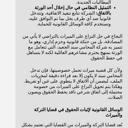
المطالبات الجديدة.
التمثيل النظامي في حال إخلال أحد الورثة
بالاتفاق:
الشركة تتابع تنفيذ الاتفاقية، وتتدخل
قانونياً ضد أي طرف يخل بما تم التوافق عليه،
وتستخدم كافة الوسائل القانونية للحماية.
النجاح في حل النزاع على الميراث بالتراضي لا يأتي من
المصادفة، بل من حنكة قانونية وحزم إداري، وهو ما
تتميز به شركة المحامي سند الجعيد، التي تتعامل مع
الورثة بمنهج يحترم مشاعرهم العائلية لكنه لا يتساهل
في حفظ الحقوق.
ولأن كل قضية ميراث تحمل خصوصيتها، فإن تدخل
المحامي سند لا يكون إلا بعد قراءة دقيقة لمجريات
الملف، ليضمن أن الاتفاق لا ينطوي على غبن أو تفريط.
وهكذا يتم تحويل النزاع على الميراث من خصومة
محتملة إلى اتفاق شرعي نافذ يحفظ الحقوق ويصون
الصلات.
الوسائل القانونية لإثبات الحقوق في قضايا التركة
والميراث
تُعد قضايا التركة والميراث من القضايا التي تعتمد بشكل