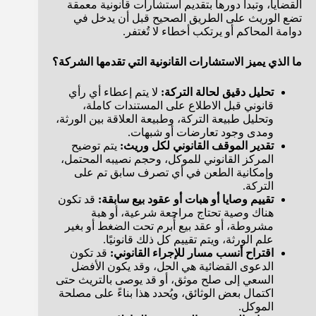
القضايا، وتبدأ دورها بتقديم استشارات قانونية معمقة
تضع الوريث على الطريق الصحيح قبل أن يدخل في
دوامة المحاكم أو يرتكب أخطاء لا تُغتفر.
ما الذي يميز الاستشارات القانونية التي تقدمها الشركة؟
تحليل دقيق لحالة التركة:
لا يتم إعطاء أي رأي
قانوني قبل الاطلاع على المستندات كاملة،
وتحليل طبيعة التركة، وطبيعة العلاقة بين الورثة،
ومدى وجود تعارضات أو شبهات.
تقدير الموقف القانوني لكل وريث:
يتم توضيح
المركز القانوني للموكل، وحجم نصيبه المحتمل،
وإمكانية الطعن في أي تصرف سابق تم على
التركة.
تقييم وصايا أو هبات أو عقود بيع سابقة:
قد تكون
هناك وصية تحتاج مراجعة شرعية، أو هبة
مشروطة، أو عقد بيع أُبرم تحت الضغط أو بغير
علم الورثة، ويتم تقييم كل ذلك قانونيًا.
اقتراح أنسب مسار للإجراء القانوني:
قد تكون
الدعوى القضائية هي الحل، وقد يكون الأفضل
السعي إلى صلح موثق، أو قد يوصى بالتريث حتى
اكتمال بعض الوثائق، ويُحدد هذا بناءً على مصلحة
الموكل.