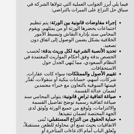
فيما يلي أبرز الجوانب العملية التي تتولاها الشركة في
سياق حل النزاع على الميراث بالتراضي:
إجراء مفاوضات قانونية بين الورثة:
يتم تنظيم
اجتماعات يحضرها الورثة أو من يمثلهم، ويقوم
المحامي سند بإدارة النقاش وتبسيط الأمور
الخلافية بشكل يضمن الوصول إلى اتفاق دون
تصعيد.
تحديد الأنصبة الشرعية لكل وريث بدقة:
تُحسب
الحصص بدقة وفق أحكام المواريث المعتمدة في
النظام السعودي، مما يُنهي الجدل حول
الاستحقاقات.
تقييم الأصول والممتلكات:
سواء كانت عقارات،
شركات، أسهم، حسابات بنكية أو منقولات، تُقدَّر
قيمتها السوقية بالتعاون مع خبراء معتمدين
لضمان عدالة القسمة.
صياغة اتفاقية تراضٍ قانونية:
يتولى المحامي سند
صياغة اتفاقية رسمية توضح تفاصيل القسمة
والالتزامات، وتُوقع من جميع الورثة وتُوثق لدى
الجهة المختصة لضمان تنفيذها.
حماية الحقوق من النزاع المستقبلي:
تُبنى
الاتفاقيات بحيث تمنع أي محاولة للطعن مستقبلاً،
وتُغلق الباب أمام الادعاءات المتأخرة أو