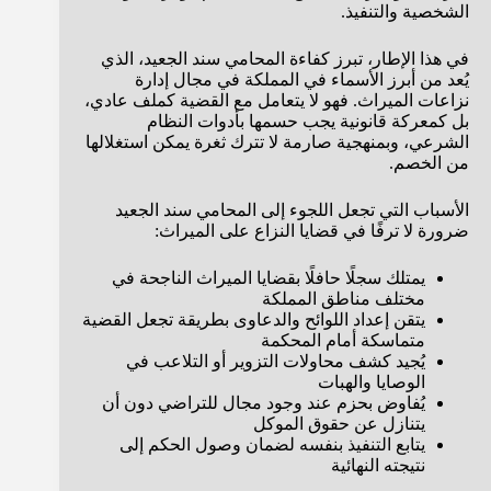
الشخصية والتنفيذ.
في هذا الإطار، تبرز كفاءة المحامي سند الجعيد، الذي
يُعد من أبرز الأسماء في المملكة في مجال إدارة
نزاعات الميراث. فهو لا يتعامل مع القضية كملف عادي،
بل كمعركة قانونية يجب حسمها بأدوات النظام
الشرعي، وبمنهجية صارمة لا تترك ثغرة يمكن استغلالها
من الخصم.
الأسباب التي تجعل اللجوء إلى المحامي سند الجعيد
ضرورة لا ترفًا في قضايا النزاع على الميراث:
يمتلك سجلًا حافلًا بقضايا الميراث الناجحة في
مختلف مناطق المملكة
يتقن إعداد اللوائح والدعاوى بطريقة تجعل القضية
متماسكة أمام المحكمة
يُجيد كشف محاولات التزوير أو التلاعب في
الوصايا والهبات
يُفاوض بحزم عند وجود مجال للتراضي دون أن
يتنازل عن حقوق الموكل
يتابع التنفيذ بنفسه لضمان وصول الحكم إلى
نتيجته النهائية