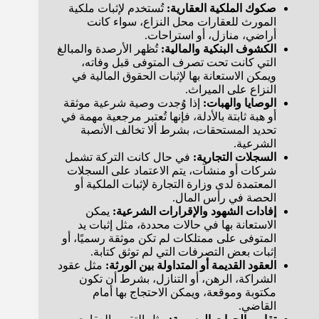
صكوك الملكية العقارية:
تُستخدم لإثبات ملكية
المورث للعقارات محل النزاع، سواء كانت
أراضي، منازل، أو استراحات.
الكشوف البنكية والمالية:
تُظهر الأرصدة والمبالغ
التي كانت تحت تصرف المتوفى قبل وفاته،
ويمكن الاستعانة بها لإثبات الحقوق المالية في
النزاع على الميراث.
الوصايا والهبات:
إذا وُجدت وصية شرعية موثقة
أو هبة ثابتة بالأدلة، فإنها تُعتبر مرجعية مهمة في
تحديد المستحقات، بشرط ألا تخالف الأنصبة
الشرعية.
السجلات التجارية:
في حال كانت التركة تشمل
شركات أو منشآت، يتم الاعتماد على السجلات
المعتمدة لدى وزارة التجارة لإثبات الملكية أو
الحصة في رأس المال.
إفادات الشهود والإقرارات الشرعية:
يمكن
الاستعانة بها في حالات محددة، مثل إثبات يد
المتوفى على ممتلكات لم تكن موثقة رسميًا، أو
إثبات بعض التصرفات التي لم توثق كتابة.
العقود القديمة أو المتداولة بين الورثة:
مثل عقود
الشراكة، الرهن، أو التنازل، بشرط أن تكون
مكتوبة وموقعة، ويمكن الاحتجاج بها أمام
القاضي.