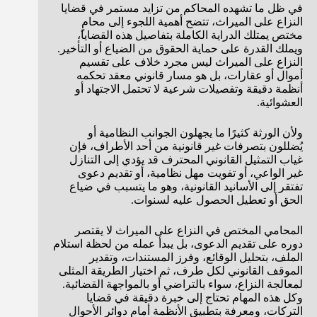
في ظل ما تشهده المحاكم من تزايد مستمر في قضايا
النزاع على الميراث، تتضح أهمية اللجوء إلى محامٍ
مختص يمتلك الدراية الكاملة بتفاصيل هذه القضايا،
ويملك القدرة على حماية الحقوق من الضياع أو التأخير.
النزاع على الميراث ليس مجرد خلاف على تقسيم
أموال أو عقارات، بل هو مسار قانوني معقد تحكمه
أنظمة دقيقة وتفصيلات شرعية لا تحتمل الاجتهاد أو
العشوائية.
ولأن الورثة كثيرًا ما يجهلون الجوانب النظامية أو
يُضللون بتصرفات غير قانونية من أحد الأطراف، فإن
غياب التمثيل القانوني المحترف قد يؤدي إلى التنازل
غير الواعي، أو تفويت مهل نظامية، أو تقديم دعوى
تفتقر إلى الأسانيد القانونية، وهو ما يتسبب في ضياع
الحق أو تعطيل الحصول عليه لسنوات.
المحامي المختص في النزاع على الميراث لا يقتصر
دوره على تقديم الدعوى، بل يبدأ عمله من لحظة استلام
الملف، بتحليل الوقائع، وفرز المستندات، وتقدير
الموقف القانوني لكل طرف، ثم اختيار الطريقة المثلى
لمعالجة النزاع، سواء بالتراضي أو بالمواجهة القضائية.
وكل هذه المهام تحتاج إلى خبرة دقيقة في قضايا
التركات، ومعرفة بتطبيق الأنظمة أمام دوائر الأحوال