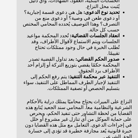
الحسابات البنكية، العقود، الشهادات، وأي دليل
يُثبت محل النزاع.
تحديد نوع الدعوى:
هل هي دعوى قسمة إجبارية؟
أو دعوى طعن في وصية؟ أو دعوى منع من
التصرف؟ وهذا التوصيف يُحدده المحامي المختص
حسب كل حالة.
انعقاد الجلسات القضائية:
تُحدد المحكمة مواعيد
الجلسات ويتم الاستماع لأقوال الأطراف، وقد
تُطلب الخبرة في حال وجود ممتلكات تحتاج
تقييمًا.
صدور الحكم القضائي:
بعد تداول القضية تصدر
المحكمة حكمًا يقضي بتوزيع التركة أو إلزام أحد
الأطراف برد الحقوق.
التنفيذ عبر محكمة التنفيذ:
يتم رفع الحكم إلى
التنفيذ لإجبار الطرف المماطل على التنفيذ، سواء
بتسليم الحصص أو تصفية الممتلكات.
النزاع على الميراث يحتاج محاميًا يمتلك دراية بالأحكام
الشرعية والنظامية معاً. المحامي سند الجعيد يُتابع هذه
القضايا من لحظة التشاور حتى تنفيذ الحكم، ويحرص
على حماية الموكل من أي تنازل غير مشروع أو خلل
في إجراءات الدعوى. التعامل مع مثل هذه القضايا دون
خبرة قانونية يُعد مجازفة خطيرة قد تؤدي إلى خسارة
الحق الشرعي.