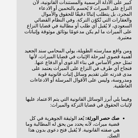
كبير على الأدلة الرسمية والمستندات القانونية، لأن
النزاع على الميراث لا يُحسم بالتخمين أو الادعاء
المجرد، بل يتطلب إثباتًا دقيقًا للحقوق والأموال
والعقارات التي تُكوّن التركة. وفي النظام القضائي
السعودي، لا يُقبل أي طلب أو مطالبة في قضايا النزاع
على الميراث ما لم يكن مدعومًا بوثائق موثوقة وإثباتات
معتبرة.
ومن واقع ممارسته الطويلة، يولي المحامي سند الجعيد
أهمية قصوى لمرحلة الإثبات في قضايا الميراث، لأنها
تمثل حجر الأساس في بناء الدعوى أو الدفاع عنها.
فنجاح أي طرف في النزاع على الميراث يعتمد على
مدى قدرته على تقديم وسائل إثبات قانونية قوية
ومدروسة، وليس على الأقوال المرسلة أو الادعاءات
العاطفية.
وفيما يلي أبرز الوسائل القانونية التي يتم الاعتماد عليها
لإثبات الحقوق في قضايا التركة والميراث:
صك حصر الورثة:
يُعد الوثيقة الجوهرية في كل
قضية ميراث، لأنه يحدد من يحق له المطالبة وما
هي صفته القانونية. لا يُقبل فتح دعوى بدون هذا
الصك.