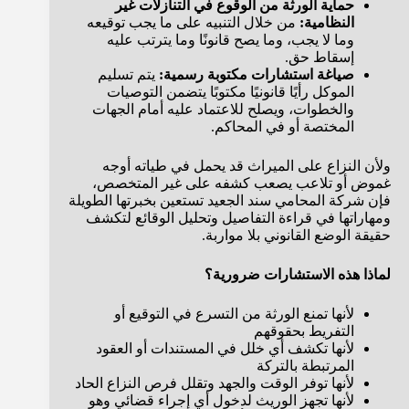
حماية الورثة من الوقوع في التنازلات غير
النظامية:
من خلال التنبيه على ما يجب توقيعه
وما لا يجب، وما يصح قانونًا وما يترتب عليه
إسقاط حق.
صياغة استشارات مكتوبة رسمية:
يتم تسليم
الموكل رأيًا قانونيًا مكتوبًا يتضمن التوصيات
والخطوات، ويصلح للاعتماد عليه أمام الجهات
المختصة أو في المحاكم.
ولأن النزاع على الميراث قد يحمل في طياته أوجه
غموض أو تلاعب يصعب كشفه على غير المتخصص،
فإن شركة المحامي سند الجعيد تستعين بخبرتها الطويلة
ومهاراتها في قراءة التفاصيل وتحليل الوقائع لتكشف
حقيقة الوضع القانوني بلا مواربة.
لماذا هذه الاستشارات ضرورية؟
لأنها تمنع الورثة من التسرع في التوقيع أو
التفريط بحقوقهم
لأنها تكشف أي خلل في المستندات أو العقود
المرتبطة بالتركة
لأنها توفر الوقت والجهد وتقلل فرص النزاع الحاد
لأنها تجهز الوريث لدخول أي إجراء قضائي وهو