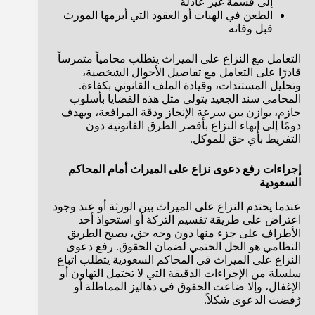
إلى قسمة غير عادلة
الطعن في الهبات أو العقود التي أبرمها المورث
قبل وفاته
التعامل مع النزاع على الميراث يتطلب محامياً متمرساً
قادرًا على التعامل مع تفاصيل الأحوال الشخصية،
وتحليل المستندات، وقيادة الملف القانوني بكفاءة.
المحامي سند الجعيد يتولى مثل هذه القضايا بأسلوب
حازم، يوازن بين سرعة الإنجاز ودقة المرافعة، ويهدف
دومًا إلى إنهاء النزاع بأقصر الطرق القانونية دون
التفريط بأي حق للموكل.
إجراءات رفع دعوى نزاع على الميراث أمام المحاكم
السعودية
عندما يحتدم النزاع على الميراث بين الورثة أو عند وجود
اعتراض على طريقة تقسيم التركة أو استحواذ أحد
الأطراف على جزء منها دون وجه حق، يصبح الطريق
النظامي هو الحل الحتمي لضمان الحقوق. رفع دعوى
النزاع على الميراث في المحاكم السعودية يتطلب اتباع
سلسلة من الإجراءات الدقيقة التي لا تحتمل التهاون أو
الإغفال، وإلا ضاعت الحقوق في دهاليز المماطلة أو
رُفضت الدعوى شكلاً.