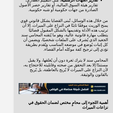
تقارير الجهات الرسمية:
مثل التقييم العقاري،
تقارير هيئة السوق المالية، أو تقارير حصر الأصول
الصادرة من جهات حكومية أو شبه حكومية.
من خلال هذه الوسائل، تُبنى القضايا بشكل قانوني قوي
يمنح الوريث موقفًا ثابتًا في النزاع على الميراث. إلا أن
ترتيب هذه الأدلة وتقديمها بالشكل المقبول قضائيًا
يتطلب مهارة قانونية عالية، وهو ما يُتقنه المحامي سند
الجعيد الذي يُشرف على الملفات شخصيًا، ويضمن أن
كل إثبات يُوضع في موضعه المناسب ويُقدم بطريقة
تؤدي إلى ترجيح كفة موكله أمام القضاء.
المحامي سند لا يترك ثغرة دون أن يُغلقها، ولا يقبل
مستندًا إلا بعد التحقق من صحته وقابليته للاحتجاج به،
لأن النزاع على الميراث لا يُربح بالعاطفة، بل يُربح
بالقانون والوثيقة.
أهمية اللجوء إلى محامٍ مختص لضمان الحقوق في
نزاعات الميراث