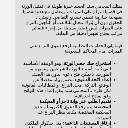
يمتلك المحامي سند الجعيد خبرة طويلة في تمثيل الورثة
في قضايا النزاع على الميراث، ويتعامل مع هذه القضايا
بمنهجية صارمة تضمن تسريع التقاضي واسترداد
الحقوق دون أن يُترك مجال للتلاعب أو التأجيل. النزاع
على الميراث ليس قضية بسيطة، بل إجراء قضائي
مركب يحتاج تجهيزاً دقيقاً من البداية.
فيما يلي الخطوات النظامية لرفع دعوى النزاع على
الميراث أمام المحاكم السعودية:
استخراج صك حصر الورثة:
وهو الوثيقة الأساسية
التي تُثبت أسماء الورثة الشرعيين ونسبهم من
المورث. لا يمكن فتح دعوى بدون هذا الصك.
إعداد لائحة الدعوى:
تتضمن بياناً مفصلاً عن
الوقائع، التركة، محل النزاع، والمطالبات القانونية
لكل طرف. المحامي سند يتقن إعداد هذه اللوائح
وفق نماذج احترافية.
تقديم الطلب عبر بوابة ناجز أو المحكمة
المختصة:
يتم رفع الدعوى إلكترونياً وتحديد
المحكمة المختصة مكانياً بنظر النزاع على
الميراث.
إرفاق المستندات الداعمة:
مثل صكوك الملكية،