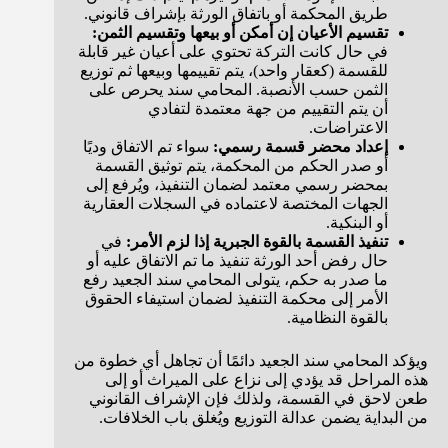
طريق المحكمة أو باتفاق الورثة بإشراف قانوني.
تقسيم الأعيان إن أمكن أو بيعها وتقسيم الثمن:
في حال كانت التركة تحتوي على أعيان غير قابلة
للقسمة (كعقار واحد)، يتم تقييمها وبيعها ثم توزيع
الثمن حسب الأنصبة. المحامي سند يحرص على
أن يتم التقييم من جهة معتمدة لتفادي
الاعتراضات.
إعداد محضر قسمة رسمي:
سواء تم الاتفاق وديًا
أو صدر الحكم من المحكمة، يتم توثيق القسمة
بمحضر رسمي معتمد لضمان التنفيذ، ويُرفع إلى
الجهات المختصة لاعتماده في السجلات العقارية
أو البنكية.
تنفيذ القسمة بالقوة الجبرية إذا لزم الأمر:
في
حال رفض أحد الورثة تنفيذ ما تم الاتفاق عليه أو
ما صدر به حكم، يتولى المحامي سند الجعيد رفع
الأمر إلى محكمة التنفيذ لضمان استيفاء الحقوق
بالقوة النظامية.
ويؤكد المحامي سند الجعيد دائمًا أن تجاهل أي خطوة من
هذه المراحل قد يؤدي إلى نزاع على الميراث أو إلى
طعن لاحق في القسمة، ولذلك فإن الإشراف القانوني
من البداية يضمن عدالة التوزيع ويُغلق باب الخلافات.