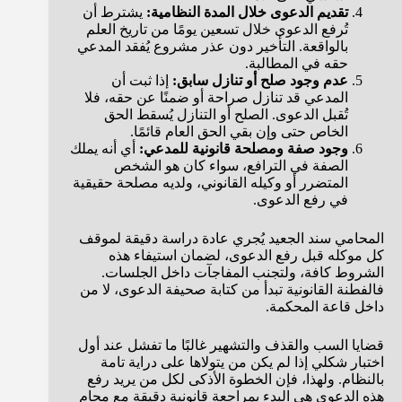
تقديم الدعوى خلال المدة النظامية:
يشترط أن
تُرفع الدعوى خلال تسعين يومًا من تاريخ العلم
بالواقعة. التأخير دون عذر مشروع يُفقد المدعي
حقه في المطالبة.
عدم وجود صلح أو تنازل سابق:
إذا ثبت أن
المدعي قد تنازل صراحة أو ضمنًا عن حقه، فلا
تُقبل الدعوى. الصلح أو التنازل يُسقط الحق
الخاص حتى وإن بقي الحق العام قائمًا.
وجود صفة ومصلحة قانونية للمدعي:
أي أنه يملك
الصفة في الترافع، سواء كان هو الشخص
المتضرر أو وكيله القانوني، ولديه مصلحة حقيقية
في رفع الدعوى.
المحامي سند الجعيد يُجري عادة دراسة دقيقة لموقف
كل موكله قبل رفع الدعوى، لضمان استيفاء هذه
الشروط كافة، ولتجنب المفاجآت داخل الجلسات.
فالفطنة القانونية تبدأ من كتابة صحيفة الدعوى، لا من
داخل قاعة المحكمة.
قضايا السب والقذف والتشهير غالبًا ما تفشل عند أول
اختبار شكلي إذا لم يكن من يتولاها على دراية تامة
بالنظام. ولهذا، فإن الخطوة الأذكى لكل من يريد رفع
هذه الدعوى هي البدء بمراجعة قانونية دقيقة مع محامٍ