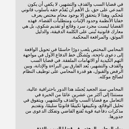
في قضايا السب والقذف والتشهير، لا يكفي أن يكون
المدعي على حق، بل الأهم أن يُقدَّم حقه بأسلوب قانوني
مُحكم، وهذا لا يتحقق إلا بوجود محامٍ مختص يعرف
خفايا الأنظمة وحدود الإثبات ومتطلبات القضاء. فهذه
القضايا ليست مجرد سرد وقائع أو تقديم شكوى، بل هي
معارك قانونية تُبنى على الكلمة الدقيقة، والدليل
الموثق، والمرافعة المحكمة.
المحامي المختص يلعب دورًا حاسمًا في تحويل الواقعة
إلى دعوى ناجحة، ويُشكّل خط الدفاع الأول في مواجهة
التهم الكيدية أو الاتهامات الملفقة. في قضايا السب
والقذف والتشهير، يُعد الفارق بين البراءة والإدانة، وبين
الرفض والقبول، هو قدرة المحامي على توظيف النظام
لصالح موكله.
المحامي سند الجعيد يُجسّد هذا الدور باحترافية عالية،
مستندًا إلى أكثر من عشرين عامًا من الخبرة في
التعامل مع قضايا السب والقذف والتشهير، ويتفوق في
تحليل الوقائع، وتكييفها تكييفًا قانونيًا سليمًا، وتقديم
مذكرات دفاعية قوية تُقنع القاضي وتفكك الدعوى من
جذورها.
مهام المحامي المختص في قضايا السب والقذف