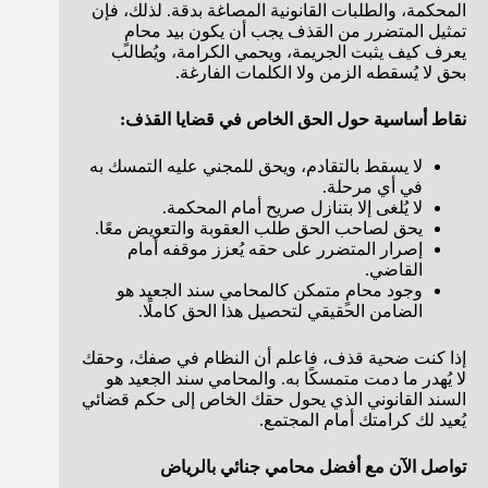
المحكمة، والطلبات القانونية المصاغة بدقة. لذلك، فإن
تمثيل المتضرر من القذف يجب أن يكون بيد محامٍ
يعرف كيف يثبت الجريمة، ويحمي الكرامة، ويُطالب
بحق لا يُسقطه الزمن ولا الكلمات الفارغة.
نقاط أساسية حول الحق الخاص في قضايا القذف:
لا يسقط بالتقادم، ويحق للمجني عليه التمسك به
في أي مرحلة.
لا يُلغى إلا بتنازل صريح أمام المحكمة.
يحق لصاحب الحق طلب العقوبة والتعويض معًا.
إصرار المتضرر على حقه يُعزز موقفه أمام
القاضي.
وجود محامٍ متمكن كالمحامي سند الجعيد هو
الضامن الحقيقي لتحصيل هذا الحق كاملًا.
إذا كنت ضحية قذف، فاعلم أن النظام في صفك، وحقك
لا يُهدر ما دمت متمسكًا به. والمحامي سند الجعيد هو
السند القانوني الذي يحول حقك الخاص إلى حكم قضائي
يُعيد لك كرامتك أمام المجتمع.
تواصل الآن مع أفضل محامي جنائي بالرياض