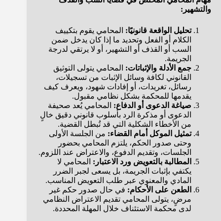
والتشهير:
تحليل الواقعة قانونيًا:
المحامي يقوم بتكييف
الكلام أو الفعل وتحديد ما إذا كان يدخل ضمن
السب أو القذف أو التشهير، أو لا يرتقي لدرجة
الجريمة.
جمع الأدلة والإثباتات:
المحامي يتولى التوثيق
القانوني لكافة وسائل الإثبات من تسجيلات،
رسائل، تغريدات، أو إفادات شهود، ويعرف كيف
يقدمها للمحكمة بشكل نظامي مقبول.
صياغة الدعوى أو الدفاع:
المحامي يُعد صحيفة
الدعوى أو مذكرة الرد بأسلوب قانوني دقيق خالٍ
من الأخطاء الشكلية التي قد تُبطل القضية.
تمثيل الموكل أمام القضاء:
من الجلسة الأولى
وحتى صدور الحكم، يلتزم المحامي بحضور
الجلسات، وتقديم الدفوع، والاعتراض عند اللزوم.
المطالبة بالتعويض ورد الاعتبار:
المحامي لا
يكتفي بإثبات الجريمة، بل يسعى لجبر الضرر
المادي والمعنوي عبر طلب التعويض المناسب.
الطعن على الأحكام:
في حال صدور حكم غير
مرضٍ، يتولى المحامي تقديم الاعتراض النظامي
لدى محكمة الاستئناف خلال المهلة المحددة.