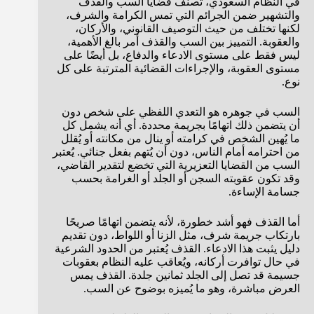
في النظام السعودي، تُصنف قضايا السب والقذف
والتشهير ضمن الجرائم التي تمس الكرامة والشرف،
لكنها تختلف من حيث التوصيف القانوني، والأركان،
والعقوبة. التمييز بين السب والقذف أمر بالغ الأهمية،
ليس فقط على مستوى الادعاء والدفاع، بل أيضًا على
مستوى العقوبة، والإجراءات القضائية المترتبة على كل
نوع.
السب في جوهره هو التعدي اللفظي على شخص دون
أن يتضمن ذلك اتهامًا بجريمة محددة. أي أنه يشمل كل
ما يُهين الشخص في كرامته أو ينال من مكانته أو يُقلل
من احترامه أمام الناس، دون أن يُتهم بفعل جنائي. يُعتبر
السب من القضايا التعزيرية التي تخضع لتقدير القاضي،
وقد تكون عقوبته السجن أو الجلد أو الغرامة بحسب
جسامة الإساءة.
أما القذف فهو أشد خطورة، لأنه يتضمن اتهامًا صريحًا
بارتكاب جريمة شرف، مثل الزنا أو اللواط، دون تقديم
دليل يثبت هذا الادعاء. القذف يُعتبر من الحدود الشرعية
في حال توافرت أركانه، ويُعاقب عليه النظام بعقوبات
جسيمة قد تصل إلى الجلد ثمانين جلدة. القذف يمس
العرض مباشرة، وهو ما يُميزه بوضوح عن السب.