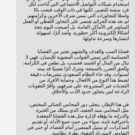
استخدام شبكات التواصل الاجتماعي التي أتاحت لكل
فرد منصة للتعبير، لكنها في ذات الوقت فتحت بابًا
واسعًا للتجاوزات التي تمس شرف الآخرين وكرامتهم.
لم تعد هذه الجرائم تقتصر على التجاوز اللفظي أو الفعل
المباشر في الأماكن العامة، بل أصبحت اليوم تتخذ
أشكالًا إلكترونية أكثر خطورة، وأشد أثرًا، لسهولة
انتشارها وسرعة تداولها.
قضايا السب والقذف والتشهير تعتبر من القضايا
الحساسة التي تمس الجوانب المعنوية للإنسان، فهي لا
تنال من المال أو الجسد فحسب، بل تطعن في الكرامة،
وتُلحق الضرر بالسمعة، وتترك أثرًا نفسيًا قد يمتد
لسنوات. وقد جاء النظام السعودي بتشريعات دقيقة
لضبط هذا النوع من الأفعال، وحماية الأفراد من
التعديات غير المشروعة على شرفهم، وأقرّ العقوبات
الرادعة لمن يتجاوز حدود الأدب والأخلاق.
في هذا الإطار، يتجلى دور المحامي الجنائي المختص،
مثل المحامي سند الجعيد، الذي يمتلك من الخبرة
والدراية ما يؤهله لإدارة مثل هذه القضايا المعقدة
باحترافية تامة، سواء من حيث جمع الأدلة، أو تقديم
المذكرات، أو تمثيل المتضرر أمام القضاء، أو حتى في
التفاوض لاسترداد الحقوق بطرق نظامية.