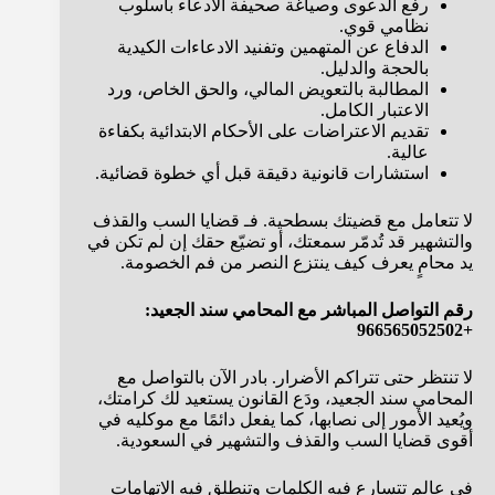
رفع الدعوى وصياغة صحيفة الادعاء بأسلوب
نظامي قوي.
الدفاع عن المتهمين وتفنيد الادعاءات الكيدية
بالحجة والدليل.
المطالبة بالتعويض المالي، والحق الخاص، ورد
الاعتبار الكامل.
تقديم الاعتراضات على الأحكام الابتدائية بكفاءة
عالية.
استشارات قانونية دقيقة قبل أي خطوة قضائية.
لا تتعامل مع قضيتك بسطحية. فـ قضايا السب والقذف
والتشهير قد تُدمّر سمعتك، أو تضيّع حقك إن لم تكن في
يد محامٍ يعرف كيف ينتزع النصر من فم الخصومة.
رقم التواصل المباشر مع المحامي سند الجعيد:
+966565052502
لا تنتظر حتى تتراكم الأضرار. بادر الآن بالتواصل مع
المحامي سند الجعيد، ودَع القانون يستعيد لك كرامتك،
ويُعيد الأمور إلى نصابها، كما يفعل دائمًا مع موكليه في
أقوى قضايا السب والقذف والتشهير في السعودية.
في عالم تتسارع فيه الكلمات وتنطلق فيه الاتهامات