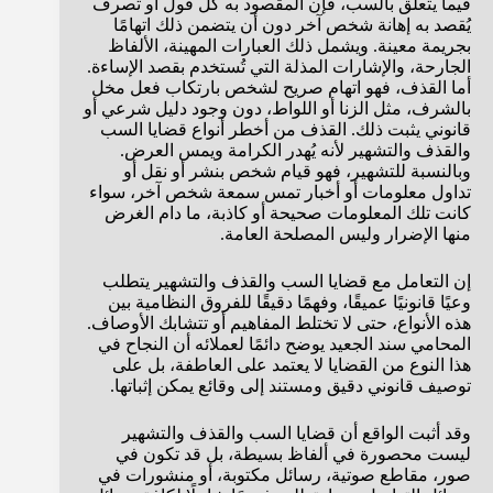
فيما يتعلق بالسب، فإن المقصود به كل قول أو تصرف
يُقصد به إهانة شخص آخر دون أن يتضمن ذلك اتهامًا
بجريمة معينة. ويشمل ذلك العبارات المهينة، الألفاظ
الجارحة، والإشارات المذلة التي تُستخدم بقصد الإساءة.
أما القذف، فهو اتهام صريح لشخص بارتكاب فعل مخل
بالشرف، مثل الزنا أو اللواط، دون وجود دليل شرعي أو
قانوني يثبت ذلك. القذف من أخطر أنواع قضايا السب
والقذف والتشهير لأنه يُهدر الكرامة ويمس العرض.
وبالنسبة للتشهير، فهو قيام شخص بنشر أو نقل أو
تداول معلومات أو أخبار تمس سمعة شخص آخر، سواء
كانت تلك المعلومات صحيحة أو كاذبة، ما دام الغرض
منها الإضرار وليس المصلحة العامة.
إن التعامل مع قضايا السب والقذف والتشهير يتطلب
وعيًا قانونيًا عميقًا، وفهمًا دقيقًا للفروق النظامية بين
هذه الأنواع، حتى لا تختلط المفاهيم أو تتشابك الأوصاف.
المحامي سند الجعيد يوضح دائمًا لعملائه أن النجاح في
هذا النوع من القضايا لا يعتمد على العاطفة، بل على
توصيف قانوني دقيق ومستند إلى وقائع يمكن إثباتها.
وقد أثبت الواقع أن قضايا السب والقذف والتشهير
ليست محصورة في ألفاظ بسيطة، بل قد تكون في
صور، مقاطع صوتية، رسائل مكتوبة، أو منشورات في