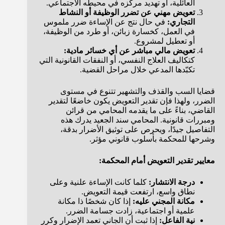
العائلية، أو تهديد مركزه في محيطه الاجتماعي.
تعويض مهني عن تضرر الوظيفة أو النشاط
التجاري:
في حال نتج عن الإساءة ضرر ملموس
في العمل، كخسارة زبائن، أو طرد من الوظيفة،
أو تعطيل لمشروع.
تعويض مالي مباشر عن أي خسائر مادية:
كتكاليف العلاج النفسي، أو النفقات القانونية التي
تكبّدها المدعي خلال مراحل القضية.
قضايا السب والقذف والتشهير تتنوع في مستوى
الضرر، ولهذا فإن تقدير التعويض يكون خاضعًا لتقدير
القاضي، بناءً على ما يقدمه المحامي من قرائن
ومبررات قانونية. المحامي سند الجعيد يدرك هذه
التفاصيل جيدًا، ويحرص على توثيق الأضرار بدقة،
وشرحها للمحكمة بأسلوب قانوني مؤثر.
معايير تقدير التعويض أمام المحكمة:
درجة الانتشار:
كلما كانت الإساءة علنية وعلى
نطاق واسع، ارتفعت قيمة التعويض.
مكانة المجني عليه:
إذا كان شخصًا ذا مكانة
علمية أو اجتماعية، زادت جسامة الضرر.
نية الفاعل:
إذا ثبت أن الجاني تعمد الإضرار وكرر