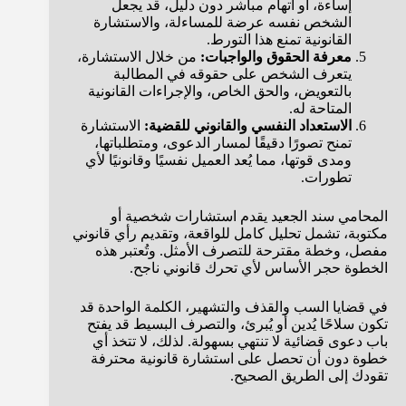
إساءة، أو اتهام مباشر دون دليل، قد يجعل
الشخص نفسه عرضة للمساءلة، والاستشارة
القانونية تمنع هذا التورط.
معرفة الحقوق والواجبات:
من خلال الاستشارة،
يتعرف الشخص على حقوقه في المطالبة
بالتعويض، والحق الخاص، والإجراءات القانونية
المتاحة له.
الاستعداد النفسي والقانوني للقضية:
الاستشارة
تمنح تصورًا دقيقًا لمسار الدعوى، ومتطلباتها،
ومدى قوتها، مما يُعد العميل نفسيًا وقانونيًا لأي
تطورات.
المحامي سند الجعيد يقدم استشارات شخصية أو
مكتوبة، تشمل تحليل كامل للواقعة، وتقديم رأي قانوني
مفصل، وخطة مقترحة للتصرف الأمثل. وتُعتبر هذه
الخطوة حجر الأساس لأي تحرك قانوني ناجح.
في قضايا السب والقذف والتشهير، الكلمة الواحدة قد
تكون سلاحًا يُدين أو يُبرئ، والتصرف البسيط قد يفتح
باب دعوى قضائية لا تنتهي بسهولة. لذلك، لا تتخذ أي
خطوة دون أن تحصل على استشارة قانونية محترفة
تقودك إلى الطريق الصحيح.