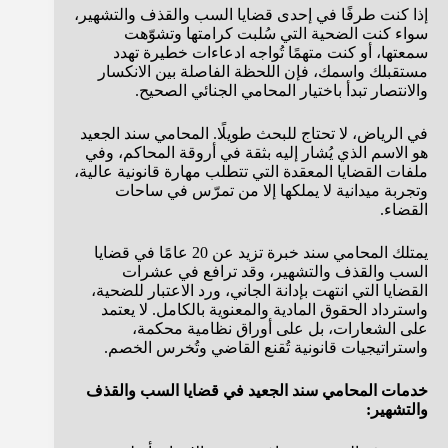
إذا كنت طرفًا في إحدى قضايا السب والقذف والتشهير،
سواء كنت الضحية التي سُلبت كرامتها وتشوّهت
سمعتها، أو كنت متهمًا تُواجه ادعاءات خطيرة تهدد
مستقبلك واسمك، فإن اللحظة الفاصلة بين الانكسار
والانتصار تبدأ باختيار المحامي الجنائي الصحيح.
في الرياض، لا تحتاج للبحث طويلًا. المحامي سند الجعيد
هو الاسم الذي يُشار إليه بثقة في أروقة المحاكم، وفي
ملفات القضايا المعقدة التي تتطلب مهارة قانونية عالية،
وتجربة ميدانية لا يملكها إلا من تمرّس في ساحات
القضاء.
يمتلك المحامي سند خبرة تزيد عن 20 عامًا في قضايا
السب والقذف والتشهير، وقد ترافع في عشرات
القضايا التي انتهت بإدانة الجاني، ورد الاعتبار للضحية،
واسترداد الحقوق المادية والمعنوية بالكامل. لا يعتمد
على الشعارات، بل على أوراق نظامية محكمة،
واستراتيجيات قانونية تُقنع القاضي وتُخرس الخصم.
خدمات المحامي سند الجعيد في قضايا السب والقذف
والتشهير: