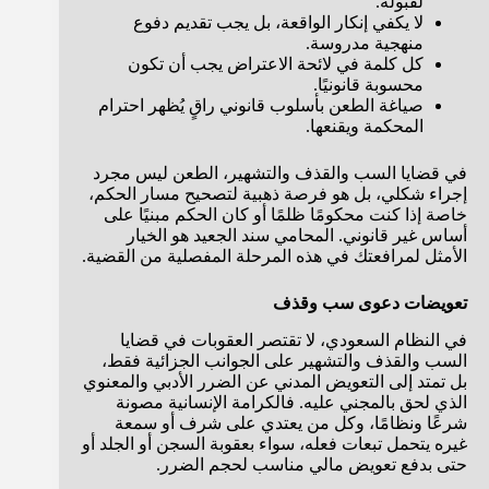
لقبوله.
لا يكفي إنكار الواقعة، بل يجب تقديم دفوع
منهجية مدروسة.
كل كلمة في لائحة الاعتراض يجب أن تكون
محسوبة قانونيًا.
صياغة الطعن بأسلوب قانوني راقٍ يُظهر احترام
المحكمة ويقنعها.
في قضايا السب والقذف والتشهير، الطعن ليس مجرد
إجراء شكلي، بل هو فرصة ذهبية لتصحيح مسار الحكم،
خاصة إذا كنت محكومًا ظلمًا أو كان الحكم مبنيًا على
أساس غير قانوني. المحامي سند الجعيد هو الخيار
الأمثل لمرافعتك في هذه المرحلة المفصلية من القضية.
تعويضات دعوى سب وقذف
في النظام السعودي، لا تقتصر العقوبات في قضايا
السب والقذف والتشهير على الجوانب الجزائية فقط،
بل تمتد إلى التعويض المدني عن الضرر الأدبي والمعنوي
الذي لحق بالمجني عليه. فالكرامة الإنسانية مصونة
شرعًا ونظامًا، وكل من يعتدي على شرف أو سمعة
غيره يتحمل تبعات فعله، سواء بعقوبة السجن أو الجلد أو
حتى بدفع تعويض مالي مناسب لحجم الضرر.