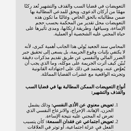
التعويضات في قضايا السب والقذف والتشهير تُعد ركنًا
مهمًا من أركان الدعوى، ويحق للمدعي المطالبة بها
ضمن مطالباته بالحق الخاص. وغالبًا ما تكون هذه
التعويضات محل تقدير من المحكمة بحسب حجم
الإساءة، وسياقها، وطريقة ارتكابها، ومدى تأثيرها على
حياة المجني عليه الشخصية أو العملية.
المحامي سند الجعيد يُولي هذا الجانب أهمية كبرى، لأنه
لا يكتفي بإثبات وقوع الجريمة، بل يسعى إلى تحقيق جبر
الضرر المالي والنفسي عن طريق تقديم مذكرات دقيقة
تُبيّن كيف أثرت الجريمة على موكله، وما الذي يجب أن
يُعوَّض عنه، ويعتمد في ذلك على اجتهاداته القانونية
وتجربته الواقعية مع عشرات القضايا المماثلة.
أنواع التعويضات الممكن المطالبة بها في قضايا السب
والقذف والتشهير:
تعويض معنوي عن الأذى النفسي:
وذلك يشمل
الحزن، الإهانة، الإحراج، والانزعاج النفسي الذي
تعرض له المجني عليه نتيجة الإساءة.
تعويض اجتماعي عن فقدان السمعة:
كأن يتسبب
الفعل في عزلة اجتماعية، أو توتر في العلاقات