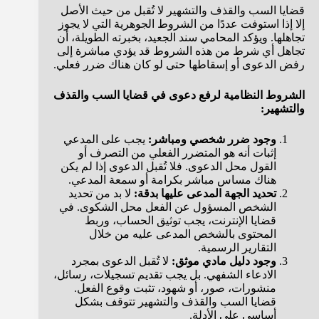
قضايا السب والقذف والتشهير لا تُقبل من حيث الأصل
إلا إذا استوفت عددًا من الشروط الجوهرية التي لا يجوز
تجاهلها. ويؤكد المحامي سند الجعيد، بخبرته الطويلة، أن
تجاهل أي شرط من هذه الشروط قد يؤدي مباشرة إلى
رفض الدعوى أو إسقاطها حتى لو كان هناك ضرر فعلي.
الشروط النظامية لرفع دعوى في قضايا السب والقذف
والتشهير:
وجود ضرر شخصي ومباشر:
يجب على المدعي
إثبات أنه هو المتضرر الفعلي من التصرف أو
القول محل الدعوى. فلا تُقبل الدعوى إذا لم يكن
هناك مساس مباشر بكرامة أو سمعة المدعي.
تحديد الجهة المدعى عليها بدقة:
لا بد من تحديد
الشخص المسؤول عن الفعل محل الشكوى. في
قضايا الإنترنت، يجب توثيق الحساب، وربط
المحتوى بالشخص المدعى عليه من خلال
التقارير الرسمية.
وجود دليل مادي موثق:
لا تُقبل الدعوى بمجرد
الادعاء الشفهي. بل يجب تقديم تسجيلات، رسائل،
منشورات، صور، أو شهود، تثبت وقوع الفعل.
قضايا السب والقذف والتشهير تتوقف بشكل
أساسي على الأدلة.