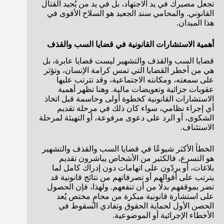
تجعل مصيرك في يد الاجتهاد، بل في يد من يُجيد القتال
القانوني. والمحامي سند الجعيد هو السلاح الأقوى في
هذا الميدان.
أهمية الاستشارات القانونية في قضايا السب والقذف
قضايا السب والقذف والتشهير ليست قضايا عابرة، بل
هي من أخطر القضايا التي تمس كرامة الإنسان، وتؤثر
على سمعته، ومكانته الاجتماعية، وقد تترتب عليها
عقوبات جزائية وتعويضات مالية. وهنا تظهر أهمية
الاستشارات القانونية كخطوة أولى وحاسمة قبل اتخاذ
أي إجراء نظامي، سواء كان ذلك في مرحلة تقديم
الشكوى، أو الرد على دعوى مرفوعة، أو التهيئة لمرحلة
الاستئناف.
الخطأ الأكثر شيوعًا في قضايا السب والقذف والتشهير
هو التسرع، فالكثير من الأشخاص يباشرون تقديم
بلاغات، أو يردّون على اتهامات دون إدراك كامل لما
يترتب على أقوالهم أو تصرفاتهم من نتائج قانونية قد
تضر بموقفهم بدلًا من أن تنفعهم. ولهذا، فإن الحصول
على استشارة قانونية مبكرة من محامٍ مختص يُعد
الحصن الأول لحماية الحقوق وتفادي السقوط في
الأخطاء الإجرائية أو الموضوعية.