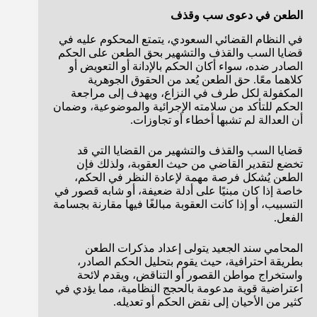
الطعن في دعوى سب وقذف
في النظام القضائي السعودي، يتمتع المحكوم عليه في
قضايا السب والقذف والتشهير بحق الطعن على الحكم
الصادر ضده، سواء أكان الحكم بالإدانة أو التعويض أو
كلاهما معًا. حق الطعن يُعد من الحقوق الجوهرية
المكفولة لكل طرف في النزاع، ويهدف إلى مراجعة
الحكم للتأكد من سلامته الإجرائية والموضوعية، وضمان
أن العدالة لم تشبها أخطاء أو تجاوزات.
قضايا السب والقذف والتشهير من القضايا التي قد
تخضع لتقدير القاضي من حيث العقوبة، ولذلك فإن
الطعن يُشكل فرصة مهمة لإعادة النظر في الحكم،
خاصة إذا كان مبنيًا على أدلة ضعيفة، أو شابه قصور في
التسبيب، أو إذا كانت العقوبة مبالغًا فيها مقارنة بجسامة
الفعل.
المحامي سند الجعيد يتولى إعداد مذكرات الطعن
بطريقة احترافية، حيث يقوم بتحليل الحكم الصادر،
واستخراج مواطن القصور أو التناقض، ويقدم لائحة
اعتراضية قوية مدعومة بالحجج النظامية، مما يؤدي في
كثير من الأحيان إلى نقض الحكم أو تعديله.