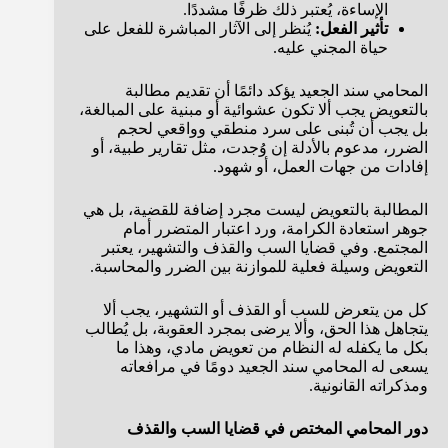
الإساءة، يُعتبر ذلك ظرفًا مشددًا.
تأثير الفعل:
يُنظر إلى الآثار المباشرة للفعل على
حياة المجني عليه.
المحامي سند الجعيد يؤكد دائمًا أن تقديم مطالبة
بالتعويض يجب ألا تكون عشوائية أو مبنية على المبالغة،
بل يجب أن تُبنى على سرد منطقي وواقعي لحجم
الضرر، مدعوم بالأدلة إن وُجدت، مثل تقارير طبية، أو
إفادات من جهات العمل، أو شهود.
المطالبة بالتعويض ليست مجرد إضافة للقضية، بل هي
جوهر استعادة الكرامة، ورد اعتبار المتضرر أمام
المجتمع. وفي قضايا السب والقذف والتشهير، يعتبر
التعويض وسيلة فعلية للموازنة بين الضرر والمحاسبة.
كل من يتعرض للسب أو القذف أو التشهير، يجب ألا
يتجاهل هذا الحق، وألا يرضى بمجرد العقوبة، بل يُطالب
بكل ما يكفله له النظام من تعويض مادي، وهذا ما
يسعى له المحامي سند الجعيد دومًا في مرافعاته
ومذكراته القانونية.
دور المحامي المختص في قضايا السب والقذف