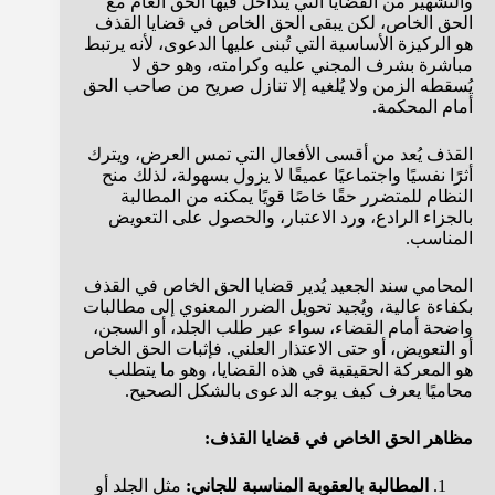
والتشهير من القضايا التي يتداخل فيها الحق العام مع
الحق الخاص، لكن يبقى الحق الخاص في قضايا القذف
هو الركيزة الأساسية التي تُبنى عليها الدعوى، لأنه يرتبط
مباشرة بشرف المجني عليه وكرامته، وهو حق لا
يُسقطه الزمن ولا يُلغيه إلا تنازل صريح من صاحب الحق
أمام المحكمة.
القذف يُعد من أقسى الأفعال التي تمس العرض، ويترك
أثرًا نفسيًا واجتماعيًا عميقًا لا يزول بسهولة، لذلك منح
النظام للمتضرر حقًا خاصًا قويًا يمكنه من المطالبة
بالجزاء الرادع، ورد الاعتبار، والحصول على التعويض
المناسب.
المحامي سند الجعيد يُدير قضايا الحق الخاص في القذف
بكفاءة عالية، ويُجيد تحويل الضرر المعنوي إلى مطالبات
واضحة أمام القضاء، سواء عبر طلب الجلد، أو السجن،
أو التعويض، أو حتى الاعتذار العلني. فإثبات الحق الخاص
هو المعركة الحقيقية في هذه القضايا، وهو ما يتطلب
محاميًا يعرف كيف يوجه الدعوى بالشكل الصحيح.
مظاهر الحق الخاص في قضايا القذف:
المطالبة بالعقوبة المناسبة للجاني:
مثل الجلد أو