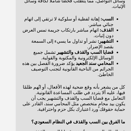
وسائل التواصل، مما يتطلب فحصًا شاملًا لكافة وسائل
الإثبات.
السب:
إهانة لفظية أو سلوكية لا ترتقي إلى اتهام
جنائي مباشر.
القذف:
اتهام مباشر بارتكاب جريمة تمس العرض
دون إثبات.
التشهير:
نشر أو تداول ما يسيء إلى السمعة
بقصد الإضرار.
قضايا السب والقذف والتشهير
تشمل جميع
الوسائل الإلكترونية والمكتوبة والقولية.
المحامي سند الجعيد
يؤكد ضرورة الفصل بين هذه
الجرائم من الناحية القانونية لتجنب التوصيف
الخاطئ.
كل من يشعر بأنه وقع ضحية لهذه الأفعال، أو اتُهم ظلمًا
فيها، عليه ألا يتردد في طلب المساعدة القانونية.
التعامل مع قضايا السب والقذف والتشهير يجب أن
يكون بيد محامٍ متخصص مثل المحامي سند، القادر على
حماية حقوقك ورد اعتبارك بكل حزم واحترافية.
ما الفرق بين السب والقذف في النظام السعودي؟