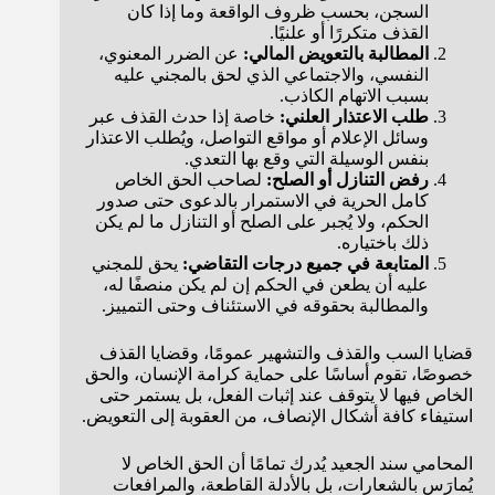
السجن، بحسب ظروف الواقعة وما إذا كان
القذف متكررًا أو علنيًا.
المطالبة بالتعويض المالي:
عن الضرر المعنوي،
النفسي، والاجتماعي الذي لحق بالمجني عليه
بسبب الاتهام الكاذب.
طلب الاعتذار العلني:
خاصة إذا حدث القذف عبر
وسائل الإعلام أو مواقع التواصل، ويُطلب الاعتذار
بنفس الوسيلة التي وقع بها التعدي.
رفض التنازل أو الصلح:
لصاحب الحق الخاص
كامل الحرية في الاستمرار بالدعوى حتى صدور
الحكم، ولا يُجبر على الصلح أو التنازل ما لم يكن
ذلك باختياره.
المتابعة في جميع درجات التقاضي:
يحق للمجني
عليه أن يطعن في الحكم إن لم يكن منصفًا له،
والمطالبة بحقوقه في الاستئناف وحتى التمييز.
قضايا السب والقذف والتشهير عمومًا، وقضايا القذف
خصوصًا، تقوم أساسًا على حماية كرامة الإنسان، والحق
الخاص فيها لا يتوقف عند إثبات الفعل، بل يستمر حتى
استيفاء كافة أشكال الإنصاف، من العقوبة إلى التعويض.
المحامي سند الجعيد يُدرك تمامًا أن الحق الخاص لا
يُمارَس بالشعارات، بل بالأدلة القاطعة، والمرافعات