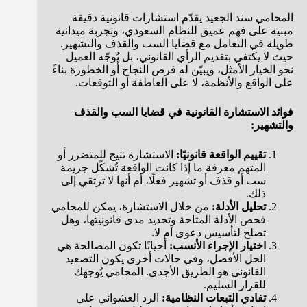
المحامي سند الجعيد يقدّم استشارات قانونية دقيقة
مبنية على فهم عميق للنظام السعودي، وتجربة ميدانية
طويلة في التعامل مع قضايا السب والقذف والتشهير.
حيث لا يكتفي بتقديم الرأي القانوني، بل يُوجّه العميل
نحو الخيار الأمثل، ويبيّن له فرص النجاح أو الخطورة بناءً
على الواقع والأنظمة، لا على العاطفة أو التوقعات.
فوائد الاستشارة القانونية في قضايا السب والقذف
والتشهير:
تقييم الواقعة قانونيًا:
الاستشارة تتيح للمتضرر أو
المتهم معرفة ما إذا كانت الواقعة تُشكّل جريمة
سب أو قذف أو تشهير فعلًا، أم أنها لا ترتقي إلى
ذلك.
تحليل الأدلة:
من خلال الاستشارة، يمكن للمحامي
فحص الأدلة المتاحة وتحديد مدى قانونيتها، وهل
تصلح لتأسيس دعوى أم لا.
اختيار الإجراء الأنسب:
أحيانًا تكون المصالحة هي
الحل الأفضل، وفي حالات أخرى يكون التصعيد
القانوني هو الطريق الأجدى. المحامي يُوجهك
للقرار السليم.
تفادي التبعات النظامية:
الرد العشوائي على