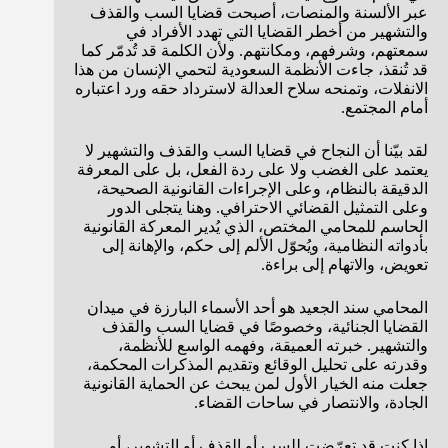
عبر الألسنة والمنصات، أصبحت قضايا السب والقذف
والتشهير من أخطر القضايا التي تهدد الأفراد في
سمعتهم، وشرفهم، ومكانتهم. ولأن الكلمة قد تُدمّر كما
قد تُنقذ، جاءت الأنظمة السعودية لتحمي الإنسان من هذا
الانفلات، وتمنحه سلاح العدالة لاسترداد حقه ورد اعتباره
أمام المجتمع.
لقد بيّنا أن النجاح في قضايا السب والقذف والتشهير لا
يعتمد على الغضب ولا على ردة الفعل، بل على المعرفة
الدقيقة بالنظام، وعلى الإجراءات القانونية الصحيحة،
وعلى التمثيل القضائي الاحترافي. وهنا يتجلى الدور
الحاسم للمحامي المختص، الذي يُدير المعركة القانونية
بأدواته النظامية، ويُحوّل الألم إلى حكم، والإهانة إلى
تعويض، والاتهام إلى براءة.
المحامي سند الجعيد هو أحد الأسماء البارزة في ميدان
القضايا الجنائية، وخصوصًا في قضايا السب والقذف
والتشهير. خبرته العميقة، وفهمه الواسع للأنظمة،
وقدرته على تحليل الوقائع وتقديم المذكرات المحكمة،
جعلت منه الخيار الأول لمن يبحث عن الحماية القانونية
الجادة، والانتصار في ساحات القضاء.
إذا كنت قد تعرّضت للسب أو القذف أو التشهير، أو