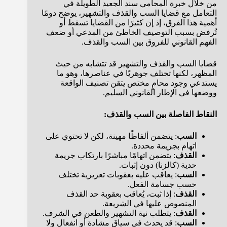
من خلال خبرة المحامي سند الجعيد الطويلة في
التعامل مع قضايا السب والقذف والتشهير، يوضح دومًا
أهمية هذا الفرق، إذ إن كثيرًا من القضايا تسقط أو
تُرفض بسبب التوصيف الخاطئ من المدعي أو ضعف
الفهم القانوني للفروق بين السب والقذف.
قضايا السب والقذف والتشهير قد تتشابه من حيث
المظهر، لكنها تختلف جوهريًا في عناصرها، وهو ما
يستدعي وجود محامٍ مختص يتقن تصنيف الواقعة
ووضعها في الإطار القانوني السليم.
النقاط الفاصلة بين السب والقذف:
السب
: يتضمن ألفاظًا مهينة، لكن لا تحتوي على
اتهام بجريمة محددة.
القذف
: يتضمن اتهامًا مباشرًا بارتكاب جريمة
حدية (كالزنا) دون إثبات.
السب
: يعاقب عليه بعقوبات تعزيرية تختلف
حسب جسامة الفعل.
القذف
: إذا ثبت، يُعاقب بعقوبة حد القذف
المنصوص عليها في الشريعة.
القذف
: يتطلب نية التشهير والطعن في الشرف.
السب
: قد يحدث في سياق مشادة أو انفعال ولا