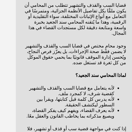
قضايا السب والقذف والتشهير تتطلب من المحامي أن
يكون ملمًّا بكل تفاصيل الأنظمة الجزائية، ومتمرسًا في
التعامل مع أنواع الإثباتات المختلفة، سواء التقليدية أو
الرقمية، وهذا ما يُتقنه المحامي سند الجعيد بخبرة
واسعة ومتابعة دقيقة لكل مستجدات القضاء في هذا
المجال.
وجود محامٍ مختص في قضايا السب والقذف والتشهير
لا يضمن فقط صحة الإجراءات، بل يعزّز فرص النجاح،
ويُحسن إدارة الموقف قانونيًا بما يحمي حقوق الموكل
من كل ثغرة قد تستغل ضده.
لماذا المحامي سند الجعيد؟
لأنه يتعامل مع قضايا السب والقذف والتشهير
كقضية شرف، لا كمجرد ملف.
لأنه يدرس كل كلمة قبل كتابتها، ويقرأ بين
السطور ليكتشف الحقيقة.
لأنه يعرف القضاء، ويفهم كيف يفكر القضاة،
ويصيغ مذكراته بما يخاطب القانون والعقل معًا.
إذا كنت في مواجهة قضية سب أو قذف أو تشهير، فلا