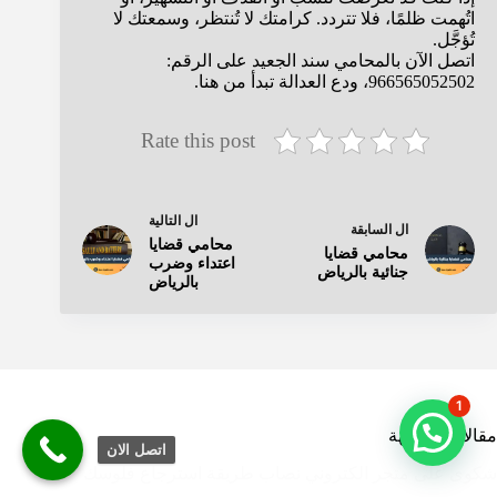
اتُهمت ظلمًا، فلا تتردد. كرامتك لا تُنتظر، وسمعتك لا
تُؤجَّل.
اتصل الآن بالمحامي سند الجعيد على الرقم:
966565052502، ودع العدالة تبدأ من هنا.
Rate this post
ال
التالية
ال
السابقة
محامي قضايا
محامي قضايا
اعتداء وضرب
جنائية بالرياض
بالرياض
1
مقالات مشابهة
اتصل الان
شكوى على متجر الكتروني نصاب طريقة استرجاع فلوسك