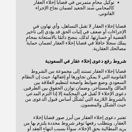
توكيل محامٍ متمرس في قضايا إخلاء العقار
كالمحامي سند الجعيد لضمان نجاح الإجراء
القانوني.
قضايا إخلاء العقار لا تقبل التساهل، وأي تهاون في
الإجراءات أو ضعف في إثبات الحق قد يؤدي إلى تأخير
القضية أو خسارتها. لذلك، ينصح دائمًا بالاستعانة بمحامٍ
يملك سجلًا حافلًا في قضايا إخلاء العقار لضمان حماية
مصالحك العقارية.
شروط رفع دعوى إخلاء عقار في السعودية
قضايا إخلاء العقار تستند إلى مجموعة من الشروط
القانونية التي لا يمكن تجاوزها أو إغفالها، حيث إن النظام
السعودي وضع ضوابط واضحة لتنظيم العلاقة بين
المالك والمستأجر، وضمان توازن الحقوق بين الطرفين.
دعوى الإخلاء لا تُقبل في المحكمة إلا إذا التزم المدعي
بالشروط اللازمة التي تُشكّل أساس قبول الدعوى من
حيث الشكل والمضمون.
تعتبر دعوى إخلاء العقار من أبرز صور قضايا إخلاء
العقار، ويتطلب رفعها توفر شروط محددة يلتزم بها من
يريد المطالبة بحق الإخلاء، سواءً بسبب انتهاء العقد أو