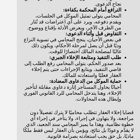
نجاح الدعوى.
الترافع أمام المحكمة بكفاءة:
المحامي يتولى تمثيل الموكل في الجلسات،
ويقدم دفوعه، ويرد على أي اعتراضات قد تُثار
من الطرف الآخر، ويعرض الأدلة بإقناع ووضوح.
التفاوض قبل وأثناء الدعوى:
في بعض الأحيان، ينجح المحامي في تسوية النزاع
وديًا قبل أن يصل لمرحلة الأحكام، ويكون ذلك
غالبًا لمصلحة المالك اختصارًا للوقت.
طلب التنفيذ ومتابعة الإخلاء الجبري:
بعد صدور الحكم، يتولى المحامي رفع الطلب إلى
قاضي التنفيذ، ويتابع الإجراءات حتى يتم إخلاء
العقار فعليًا واستعادته للمالك.
حماية الموكل من الدعاوى المضادة:
أحيانًا يحاول المستأجر إثارة دعاوى مقابلة لتأخير
الإخلاء، وهنا يتدخل المحامي للرد القانوني الفوري
وإبطال هذه المحاولات.
قضايا إخلاء العقار تتطلب محاميًا لا يترك تفصيلاً دون
مراجعة، ولا يتهاون في إجراء، ولا يتأخر في إجراء أي
خطوة نظامية. وهذا ما يميز المحامي سند الجعيد، الذي
لا يقدّم وعودًا بل نتائج، ويؤمن بأن العقار ليس فقط ملكًا
ماديًا، بل حق يجب استعادته بصرامة قانونية.