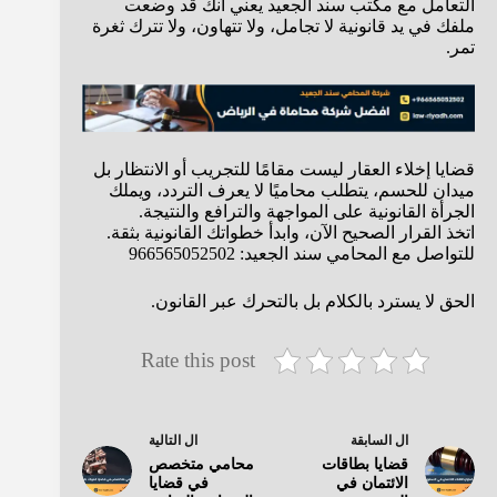
التعامل مع مكتب سند الجعيد يعني أنك قد وضعت
ملفك في يد قانونية لا تجامل، ولا تتهاون، ولا تترك ثغرة
تمر.
قضايا إخلاء العقار ليست مقامًا للتجريب أو الانتظار بل
ميدان للحسم، يتطلب محاميًا لا يعرف التردد، ويملك
الجرأة القانونية على المواجهة والترافع والنتيجة.
اتخذ القرار الصحيح الآن، وابدأ خطواتك القانونية بثقة.
للتواصل مع المحامي سند الجعيد: 966565052502
الحق لا يسترد بالكلام بل بالتحرك عبر القانون.
Rate this post
ال
السابقة
ال
التالية
قضايا بطاقات
محامي متخصص
الائتمان في
في قضايا