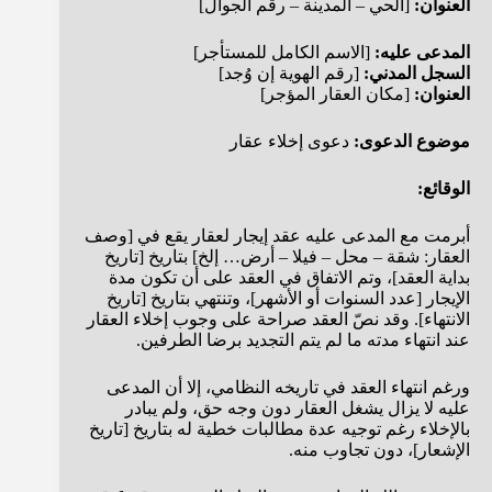
العنوان:
[الحي – المدينة – رقم الجوال]
المدعى عليه:
[الاسم الكامل للمستأجر]
السجل المدني:
[رقم الهوية إن وُجد]
العنوان:
[مكان العقار المؤجر]
موضوع الدعوى:
دعوى إخلاء عقار
الوقائع:
أبرمت مع المدعى عليه عقد إيجار لعقار يقع في [وصف
العقار: شقة – محل – فيلا – أرض… إلخ] بتاريخ [تاريخ
بداية العقد]، وتم الاتفاق في العقد على أن تكون مدة
الإيجار [عدد السنوات أو الأشهر]، وتنتهي بتاريخ [تاريخ
الانتهاء]. وقد نصّ العقد صراحة على وجوب إخلاء العقار
عند انتهاء مدته ما لم يتم التجديد برضا الطرفين.
ورغم انتهاء العقد في تاريخه النظامي، إلا أن المدعى
عليه لا يزال يشغل العقار دون وجه حق، ولم يبادر
بالإخلاء رغم توجيه عدة مطالبات خطية له بتاريخ [تاريخ
الإشعار]، دون تجاوب منه.