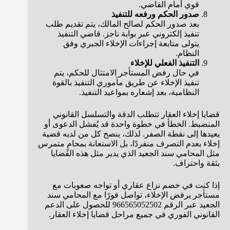
قوي أمام القاضي.
صدور الحكم ورفعه للتنفيذ
بعد صدور الحكم لصالح المالك، يتم تقديم طلب
تنفيذ إلكتروني عبر بوابة ناجز. قاضي التنفيذ
يتولى متابعة إجراءات الإخلاء الجبري وفق
النظام.
التنفيذ الفعلي للإخلاء
في حال رفض المستأجر الامتثال للحكم، يتم
تنفيذ الإخلاء عن طريق مأموري التنفيذ بالقوة
النظامية، بعد إشعاره بمواعيد التنفيذ.
قضايا إخلاء العقار تتطلب الدقة والتسلسل القانوني
المنضبط. الخطأ في خطوة واحدة قد يُفشل الدعوى أو
يعيدها إلى نقطة الصفر. لذلك، ينصح كل من لديه قضية
إخلاء بعدم التصرف منفردًا، بل الاستعانة بمحامٍ متمرس
مثل المحامي سند الجعيد الذي يدير مثل هذه القضايا
بثقة واحتراف.
إذا كنت في خضم نزاع عقاري أو تواجه صعوبات مع
مستأجر يرفض الإخلاء، تواصل فورًا مع المحامي سند
الجعيد عبر الرقم 966565052502 للحصول على الدعم
القانوني الفوري في جميع مراحل قضايا إخلاء العقار.