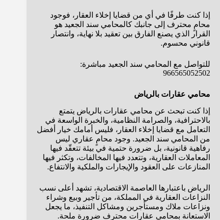
إذا كنت طرفًا في أي من قضايا إخلاء العقار، فوجود
محامٍ محترف إلى جانبك كالمحامي سند الجعيد هو
القرار الذي يصنع الفارق بين تعقيد بلا نهاية، وانتصار
قانوني محسوم.
للتواصل مع المحامي سند الجعيد مباشرة:
966565052502
محامي عقارات بالرياض
إذا كنت تبحث عن محامي عقارات بالرياض يتمتع
بالاحترافية، والصرامة النظامية، والخبرة الواسعة في
التعامل مع قضايا إخلاء العقار، فليس أمامك خيار أفضل
من المحامي سند الجعيد. وجود محامٍ عقاري ليس
رفاهية قانونية، بل ضرورة حتمية في بيئة تتعقّد فيها
المعاملات العقارية، وتتعدد فيها المخالفات، وتكثر فيها
المنازعات على العقود والإيجارات والملكية والانتفاع.
الرياض باعتبارها العاصمة الاقتصادية، تشهد أعلى نسب
النزاعات العقارية في المملكة، من تأجير وبيع وشراء
ونزاعات ملاك ومستأجرين ومشاكل التنفيذ، ما يجعل
الاستعانة بمحامي عقارات محترف ضرورة ملحة.