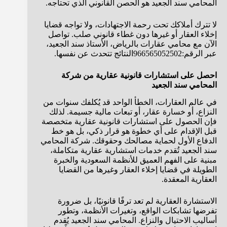
المحامي سند الجعيد هو الحصن القانوني الذي تحتاجه.
لا تترك أملاكك تحت رحمة الاجتهادات، ولا تواجه قضايا
إخلاء العقار أو غيرها دون غطاء قانوني صلب. تواصل
الآن مع محامي عقارات بالرياض، الأستاذ سند الجعيد،
عبر الرقم:
966565052502
النتائج تتحدث عن نفسها.
احصل على استشارات قانونية عقارية من شركة
المحامي سند الجعيد
في عالم العقارات، الخطأ الواحد قد يُكلفك سنوات من
النزاع، أو خسارة عقار، أو تبعات مالية جسيمة. لذلك
فإن الحصول على استشارات قانونية عقارية متخصصة
قبل الإقدام على أي خطوة هو قرار ذكي، بل هو خط
الدفاع الأول لحماية مصالحك وحقوقك. شركة المحامي
سند الجعيد تُقدم خدمات استشارية عقارية متكاملة،
مبنية على الفهم العميق للأنظمة السعودية والخبرة
الطويلة في قضايا إخلاء العقار وغيرها من القضايا
العقارية المعقدة.
الاستشارة العقارية لم تعد ترفًا قانونيًا، بل ضرورة
تفرضها تشابكات الواقع، وتغيرات الأنظمة، وتطور
أساليب الاحتيال والنزاع. المحامي سند الجعيد يُقدم