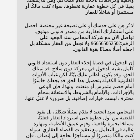
واقعية ومرافعات ناجحة أمام المحاكم. وهي ما يمنحك
يقينًا في كل خطوة عقارية تخطوها، سواء كنت مالكًا أو
مستثمرًا أو شاغلًا للعقار.
لا تُراهن على حدسك أو على نصيحة غير مختصة. احصل
على استشارتك العقارية من مصدر قانوني موثوق.
تواصل الآن مع شركة المحامي سند الجعيد على
الرقم:
966565052502
ولا تجعل من العقار مشكلة بل
اجعله أصلًا مصانًا بقوة القانون.
إن الدخول في قضايا إخلاء العقار دون استعداد قانوني
كامل يشبه الدخول في معركة دون سلاح. قد تمتلك
الحق، وقد يكون الظلم عليك بيّنًا، لكن غياب الأدوات
القانونية الكفيلة بتحصيل هذا الحق قد يجعلك خاسرًا
أمام خصم متمرس أو متعنت. ولهذا، فإن الوعي
بالإجراءات، والإلمام بالشروط، والاستعانة بمحامٍ
محترف ليست خيارات إضافية، بل ضرورة لا غنى عنها.
المحامي سند الجعيد لا يقدّم تمثيلًا شكليًا، بل يقود
القضية من أول خطوة حتى استرداد العقار فعليًا،
مسلحًا بخبرة واقعية، وفهم عميق للأنظمة، ومهارة
عالية في التعامل مع تعقيدات القضاء العقاري. سواء
كنت مالكًا متضررًا أو مستأجرًا بحاجة إلى إنصاف، فإن