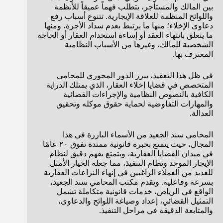
بين المالك والمستأجر، يتطلب فهماً عميقاً للأنظمة
واللوائح المنظمة للعلاقة الإيجارية. تتنوع أسباب رفع
دعاوى الإخلاء؛ منها ما يرتبط بعدم سداد الأجرة، ومنها
ما يتعلق بانتهاء العقد أو إساءة استخدام العقار أو الحاجة
الشخصية للمالك، وغيرها من الأسباب النظامية
المعترف بها.
في ظل هذا التعقيد، يبرز الدور المحوري للمحامي
المتخصص في قضايا إخلاء العقار، الذي يمتلك الدراية
الكافية بالنصوص النظامية والإجراءات القضائية
والمهارات التفاوضية لحماية حقوق موكله وتحقيق
العدالة.
المحامي سند الجعيد من الأسماء البارزة في هذا
المجال، حيث يتمتع بخبرة قانونية ممتدة تفوق ٢٠ عامًا
في ميدان القضايا العقارية، ويتمتع بفهم دقيق لنظام
الإيجار الموحد ونظام التنفيذ، مما جعله الخيار الأمثل
للعديد من العملاء الراغبين في إنهاء النزاعات العقارية
بسرعة وفاعلية. ويقدم مكتب المحامي سند الجعيد،
الواقع في الرياض، خدمات قانونية متكاملة تشمل
التمثيل القضائي، إعداد وصياغة اللوائح والدعاوى،
والمتابعة الدقيقة في مراحل التنفيذ.