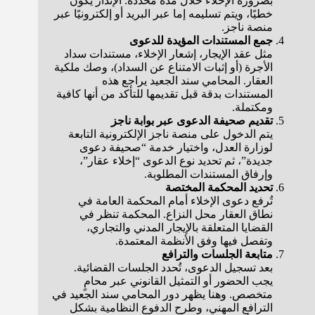
بضرورة الإخلاء خلال مدة محددة. الإنذار يكون
خطيًا، ويتم تسليمه إما عبر البريد أو إلكترونيًا عبر
منصة ناجز.
جمع المستندات المؤيدة للدعوى
مثل عقد الإيجار، إشعار الإخلاء، مستندات سداد
الأجرة (أو إثبات الامتناع عن السداد)، وصك ملكية
العقار. المحامي سند الجعيد يراجع هذه
المستندات بدقة قبل تقديمها للتأكد من أنها كافية
ومكتملة.
تقديم صحيفة الدعوى عبر بوابة ناجز
يتم الدخول على منصة ناجز الإلكترونية التابعة
لوزارة العدل، واختيار خدمة “صحيفة دعوى
جديدة”، ثم تحديد نوع الدعوى “إخلاء عقار”،
وإرفاق المستندات المطلوبة.
تحديد المحكمة المختصة
تُرفع دعوى الإخلاء أمام المحكمة العامة في
نطاق العقار محل النزاع. المحكمة تنظر في
القضايا المتعلقة بالإيجار المدني والتجاري،
وتفصل فيها وفق الأنظمة المعتمدة.
متابعة الجلسات والترافع
بعد تسجيل الدعوى، تُحدد الجلسات القضائية.
يجب الحضور أو التمثيل القانوني عبر محامٍ
متخصص. وهنا يظهر دور المحامي سند الجعيد في
الترافع المهني، وطرح الدفوع النظامية بشكل