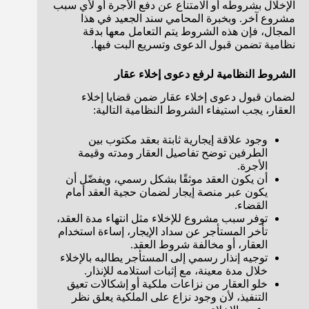
الإخلال بشروطه أو الامتناع عن دفع الأجرة أو لأي سبب
مشروع آخر. وبخبرة المحامي سند الجعيد في هذا
المجال، فإن هذه الشروط يتم التعامل معها بدقة
نظامية تضمن قبول الدعوى وتسريع البت فيها.
الشروط النظامية لرفع دعوى إخلاء عقار
لضمان قبول دعوى إخلاء عقار ضمن قضايا إخلاء
العقار، يجب استيفاء الشروط النظامية التالية:
وجود علاقة إيجارية ثابتة بعقد مكتوب بين
الطرفين توضح تفاصيل العقار ومدته وقيمة
الأجرة.
أن يكون العقد موثقًا بشكل رسمي، ويفضّل أن
يكون عبر منصة إيجار لضمان حجية العقد أمام
القضاء.
توفر سبب مشروع للإخلاء مثل انتهاء مدة العقد،
تأخر المستأجر عن سداد الإيجار، إساءة استخدام
العقار، أو مخالفة شروط العقد.
توجيه إنذار رسمي إلى المستأجر يطالبه بالإخلاء
خلال مدة معينة، مع إثبات استلامه للإنذار.
خلو العقار من نزاعات ملكية أو إشكالات تعيق
التنفيذ، لأن وجود نزاع على الملكية يعلق نظر