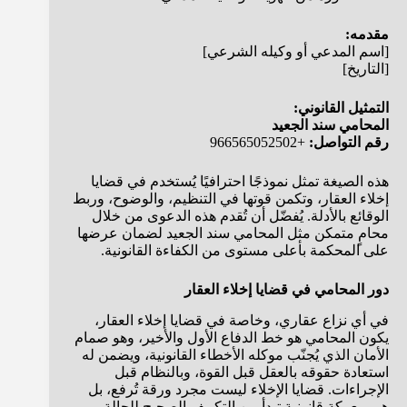
مقدمه:
[اسم المدعي أو وكيله الشرعي]
[التاريخ]
التمثيل القانوني:
المحامي سند الجعيد
رقم التواصل:
+966565052502
هذه الصيغة تمثل نموذجًا احترافيًا يُستخدم في قضايا
إخلاء العقار، وتكمن قوتها في التنظيم، والوضوح، وربط
الوقائع بالأدلة. يُفضّل أن تُقدم هذه الدعوى من خلال
محامٍ متمكن مثل المحامي سند الجعيد لضمان عرضها
على المحكمة بأعلى مستوى من الكفاءة القانونية.
دور المحامي في قضايا إخلاء العقار
في أي نزاع عقاري، وخاصة في قضايا إخلاء العقار،
يكون المحامي هو خط الدفاع الأول والأخير، وهو صمام
الأمان الذي يُجنّب موكله الأخطاء القانونية، ويضمن له
استعادة حقوقه بالعقل قبل القوة، وبالنظام قبل
الإجراءات. قضايا الإخلاء ليست مجرد ورقة تُرفع، بل
هي معركة قانونية تبدأ من التكييف الصحيح للحالة