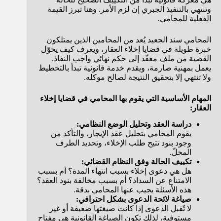
وتنتهي بالتنفيذ الجبري إن لزم الأمر. وهنا تبرز القيمة
الفعلية للمحامي.
المحامي سند الجعيد يُعد من المحامين الذين يمتلكون
خبرة طويلة في قضايا إخلاء العقار، ويعرف كيف يحوّل
القضية من ملف معقّد إلى حكم نهائي واجب النفاذ.
يعمل بمهنية صارمة، ويقدم خدمة قانونية تبدأ بالتخطيط
ولا تنتهي إلا بتحقيق النتيجة لصالح موكله.
المهام الأساسية التي يقوم بها المحامي في قضايا إخلاء
العقار:
دراسة العقد وتحليل الوضع النظامي:
يقوم المحامي بتحليل عقد الإيجار، والتأكد من
وجود بنود تتيح طلب الإخلاء، وتحديد الطرف
المخلّ.
تكييف الحالة وفق النظام القضائي:
هل هي دعوى إخلاء بسبب انتهاء المدة؟ أم بسبب
الامتناع عن السداد؟ أم بسبب مخالفة بنود العقد؟
هذه الأسئلة يجيب عنها المحامي بدقة.
صياغة لائحة الدعوى بشكل احترافي:
لا تُقبل الدعوى إذا كانت صيغتها ضعيفة أو غير
مستوفية، لذلك تكون الصياغة القانونية هي مفتاح