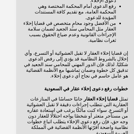
دعوى الإخلاء.
رفع الدعوى أمام المحكمة المختصة وهي
المحكمة العامة، مع تقديم كافة المستندات
المؤيدة للدعوى.
من الأفضل وجود محامٍ متخصص في قضايا إخلاء
العقار مثل المحامي سند الجعيد لضمان سلامة
الإجراءات القانونية وعدم ضياع الحقوق بسبب
ثغرات نظامية.
إن قضايا إخلاء العقار لا تقبل العشوائية أو التسرع، وأي
إخلال بالشروط النظامية قد يؤدي إلى رفض الدعوى
شكليًا. لذلك فإن الدور المهني للمحامي سند الجعيد في
تدقيق كل خطوة وضمان تماشيها مع الأنظمة القضائية
هو عامل حاسم في نجاح أي دعوى إخلاء.
خطوات رفع دعوى إخلاء عقار في السعودية
تمثل
قضايا إخلاء العقار
جانبًا حساسًا في المنازعات
العقارية التي تتطلب إجراءات دقيقة لا تقبل العشوائية
أو التسرع. سواء كنت مالكًا يرغب في استعادة عقاره
من مستأجر متعثر أو شخصًا يواجه احتلالًا للعقار دون
وجه حق، فإن رفع دعوى الإخلاء يتطلب اتباع خطوات
نظامية واضحة أقرّتها الأنظمة القضائية في المملكة
العربية السعودية.