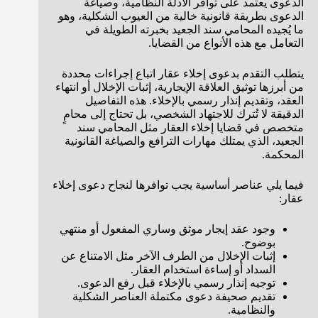
الدعوى يعتمد على توافر الأدلة النظامية، وصياغة
الدعوى بطريقة قانونية خالية من العيوب الشكلية، وهو
ما يُجيده المحامي سند الجعيد بخبرته الطويلة في
التعامل مع هذه الأنواع من القضايا.
يتطلب التقدم بدعوى إخلاء عقار اتباع إجراءات محددة
من أبرزها توثيق العلاقة الإيجارية، إثبات الإخلال أو انتهاء
العقد، وتقديم إنذار رسمي بالإخلاء. هذه التفاصيل
الدقيقة لا تُترك للاجتهاد الشخصي، بل تحتاج إلى محامٍ
متخصص في قضايا إخلاء العقار مثل المحامي سند
الجعيد، الذي يمتلك مهارات الترافع والصياغة القانونية
المحكمة.
فيما يلي عناصر أساسية يجب توافرها لنجاح دعوى إخلاء
عقار:
وجود عقد إيجار موثق وساري المفعول أو منتهي
بوضوح.
إثبات الإخلال من الطرف الآخر مثل الامتناع عن
السداد أو إساءة استخدام العقار.
توجيه إنذار رسمي بالإخلاء قبل رفع الدعوى.
تقديم صحيفة دعوى مكتملة العناصر الشكلية
والنظامية.