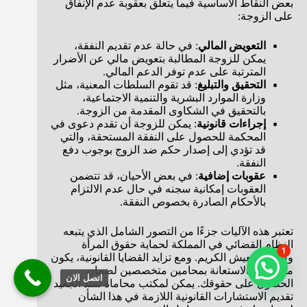
بعض النقاط الأساسية فيما يتعلق بعقوبة عدم الإنفاق
على الزوجة:
التعويض المالي
: في حالة عدم تقديم النفقة،
يمكن للزوجة المطالبة بتعويض مالي عن الأضرار
المترتبة على عدم توفر الدعم المالي.
التحقيق والتبليغ
: قد تقوم السلطات المعنية، مثل
وزارة الموارد البشرية والتنمية الاجتماعية،
بالتحقيق في الشكاوى المقدمة من الزوجة.
إجراءات قانونية
: يمكن للزوجة أن تقدم دعوى في
المحكمة للحصول على النفقة المستحقة، والتي
قد تؤدي إلى إصدار حكم ضد الزوج بوجوب دفع
النفقة.
عقوبات إضافية
: في بعض الأحيان، قد تتضمن
العقوبات إمكانية سجنه في حال عدم الالتزام
بالأحكام الصادرة بخصوص النفقة.
تعتبر هذه الآليات جزءًا من التصور الشامل الذي يتبعه
النظام القضائي في المملكة لحماية حقوق المرأة
1
وضمان العيش الكريم. ومع تزايد القضايا القانونية، يكون
من المهم الاستعانة بمحامين متخصصين لضمان
اتصل الان
الحصول على حقوقك. يمكن لمكتب محاماة سند الجعيد
تقديم الاستشارات القانونية اللازمة في هذا الشأن