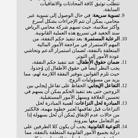
تتطلب توثيق كافة المحادثات والاتفاقيات
السابقة.
تسوية سريعة
: في حال الوصول إلى تسوية عبر
محامي، يمكن أن تتم الإجراءات بشكل أسرع
وأكثر سلاسة، حيث تسهم شركة محامي الرياض
سند الجعيد في تسريع هذه العملية القانونية.
الرعاية المستمرة
: بعد تنفيذ حكم النفقة، من
المهم الاستمرار في مراجعة الأمور المالية
المتعلقة بالنفقة، لضمان استمرار الدعم وتحاشي
عودة الأمور إلى التوتر.
ضمان حقوق الأطفال
: عند تنفيذ حكم النفقة،
يجب النظر أيضاً في حقوق الأطفال إن وُجدوا،
حيث تلزم القوانين بتوفير النفقة اللازمة لهم، مما
يزيد من مسؤوليات الزوج.
التفاعل الإيجابي
: الحفاظ على تفاعل إيجابي بين
الزوجين حتى بعد تنفيذ الحكم يمكن أن يسهم في
تحسين العلاقة ويسهل الأمور المستقبلية.
المبادرة لحل النزاعات
: أهمية المبادرة لحل
النزاعات قبل تفاقمها تُعتبر خطوة مهمة، فالكثير
من حالات عدم الإنفاق يُمكن أن تُحل بسهولة إذا
تم التعامل معها بمرونة.
التوعية القانونية
: يجب أن يكون كلا الطرفين على
دراية بجميع الأمور القانونية المتعلقة بالنفقة، مما