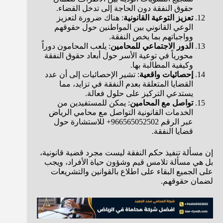
حقوق النفقة دون الحاجة إلى تدخل القضاء.
تعزيز التوعية القانونية
: هناك ضرورة لتعزيز
الوعي القانوني بين المواطنين حول حقوقهم
وواجباتهم بما يخص النفقة.
الدور الاجتماعي للمحامين
: يلعب المحامون دوراً
محورياً في توعية الأسر حول أبعاد حقوق النفقة
وكيفية المطالبة بها.
إحصائيات واقعية
: تشير الإحصائيات إلى أن عدد
القضايا المتعلقة بعدم النفقة في تزايد، مما
يستدعي التركيز على حلول فعالة.
تواصل مع المحامين
: يمكن للمستفيدين من
الخدمات القانونية التواصل مع محامي الرياض
عبر الرقم 966565052502+ للاستشارة حول
قضايا النفقة.
إن مسألة تنفيذ حكم النفقة ليست مجرد قضية قانونية،
بل هي مسألة تلامس قيم وشؤون حياة الأفراد، ويجب
على الجميع البقاء على اطلاع بالقوانين والتشريعات
لضمان حقوقهم.