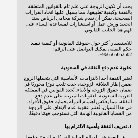
يجب أن تكون الزوجة على علم تام بالقوانين المتعلقة
بالنفقة وكيفية تطبيقها، مما يسهل عليها اتخاذ القرارات
الصحيحة. يمكن أن تقدم شركة محامي الرياض سند
الجعيد ورش عمل أو استشارات لمساعدة النساء على
فهم هذا الجانب القانوني.
للاستفسار أكثر حول حقوقك القانونية أو كيفية تنفيذ
حكم النفقة، يمكنك التواصل على الرقم:
966565052502+.
عقوبة عدم دفع النفقة في السعودية
تُعتبر النفقة أحد الالتزامات الأساسية التي يتحملها الزوج
ضمن إطار العلاقة الزوجية، حيث تلعب دورًا محوريًا في
ضمان حقوق الزوجة والأبناء. تُحدد القوانين في المملكة
العربية السعودية العقوبات المترتبة على عدم دفع
النفقة، مما يعكس اهتمام الدولة بحماية حقوق الأفراد.
في هذا السياق، تُعتبر عقوبة عدم الإنفاق على الزوجة
من القضايا القانونية الهامة التي تستوجب فهمًا دقيقًا.
1. تعريف النفقة وأهمية الالتزام بها
النفقة هي المبالغ المالية التي يُلزم الزوج بدفعها