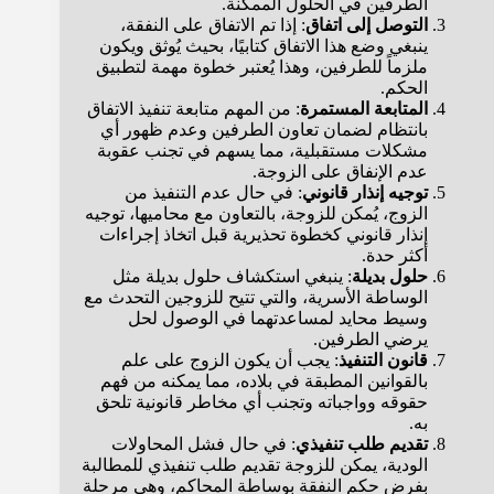
الطرفين في الحلول الممكنة.
التوصل إلى اتفاق
: إذا تم الاتفاق على النفقة،
ينبغي وضع هذا الاتفاق كتابيًا، بحيث يُوثق ويكون
ملزماً للطرفين، وهذا يُعتبر خطوة مهمة لتطبيق
الحكم.
المتابعة المستمرة
: من المهم متابعة تنفيذ الاتفاق
بانتظام لضمان تعاون الطرفين وعدم ظهور أي
مشكلات مستقبلية، مما يسهم في تجنب عقوبة
عدم الإنفاق على الزوجة.
توجيه إنذار قانوني
: في حال عدم التنفيذ من
الزوج، يُمكن للزوجة، بالتعاون مع محاميها، توجيه
إنذار قانوني كخطوة تحذيرية قبل اتخاذ إجراءات
أكثر حدة.
حلول بديلة
: ينبغي استكشاف حلول بديلة مثل
الوساطة الأسرية، والتي تتيح للزوجين التحدث مع
وسيط محايد لمساعدتهما في الوصول لحل
يرضي الطرفين.
قانون التنفيذ
: يجب أن يكون الزوج على علم
بالقوانين المطبقة في بلاده، مما يمكنه من فهم
حقوقه وواجباته وتجنب أي مخاطر قانونية تلحق
به.
تقديم طلب تنفيذي
: في حال فشل المحاولات
الودية، يمكن للزوجة تقديم طلب تنفيذي للمطالبة
بفرض حكم النفقة بوساطة المحاكم، وهي مرحلة