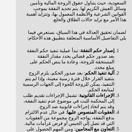
السعودية، حيث يتناول حقوق الزوجة المالية وتأمين
وسائل العيش الكريم لها. يتم تحديد النفقة بموجب
القوانين الشرعية والأنظمة المعمول بها، وتتزايد أهمية
هذا الأمر مع تزايد حالات الطلاق والخلع.
لضمان تحقيق العدالة في هذا السياق، نستعرض فيما
يلي التفاصيل الأساسية المتعلقة بتطبيق هذه الأحكام:
إصدار حكم النفقة
: تبدأ عملية تنفيذ حكم النفقة
بعد صدور حكم قضائي يحدد مقدار النفقة
المستحقة للزوجة، وعادة ما ينص الحكم على
مبلغ محدد.
آلية تنفيذ الحكم
: بعد صدور الحكم، يلزم الزوج
بتنفيذ القرار خلال فترة زمنية معينة، وإذا لم يتم
التنفيذ، يمكن للزوجة اللجوء إلى الجهات الرسمية
لمتابعة الحكم.
الإجراءات القانونية
: تشمل الإجراءات تقديم طلب
إلى المحكمة للبت في موضوع عدم تنفيذ النفقة،
وقد يتم اتخاذ إجراءات قانونية ضد الزوج.
العقوبات المنصوص عليها
: في حال عدم الالتزام
بدفع النفقة، يواجه الزوج مجموعة من العقوبات
التي قد تصل إلى الحبس أو فرض غرامات مالية.
التعاون مع المحامين
: ومن المهم الحصول على