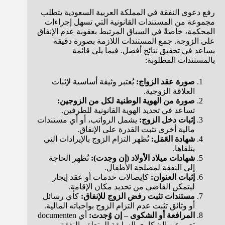
رفع دعوى النفقة في المملكة العربية السعودية يتطلب
مجموعة من المستندات القانونية التي تسهل إجراءات
المحكمة، خاصةً في السياق المرتبط بعقوبة عدم الإنفاق
على الزوجة. جمع المستندات اللازمة بصورة دقيقة
يساعد في تحقيق نتائج أفضل. فيما يلي قائمة
بالمستندات المطلوبة:
صورة عقد الزواج:
يُعتبر وثيقة أساسية لإثبات
العلاقة الزوجية.
صورة من الهوية الوطنية لكل من الزوجين:
تساعد في تحديد الهوية القانونية للطرفين.
إثبات دخل الزوج:
يشمل الرواتب، أو أي مستندات
مالية أخرى تثبت القدرة على الإنفاق.
شهادة العَمَل:
تُظهر التزام الزوج بالإيرادات التي
يتلقاها.
شهادات ميلاد الأولاد (إن وجدت):
تُظهر الحاجة
إلى النفقة لمصلحة الأطفال.
إثبات العنوان:
كإيصالات خدمات أو عقد إيجار
ليتمكن القاضي من تحديد مكان الإقامة.
مستندات تثبت رفض الزوج للإنفاق:
كأي رسائل
أو وثائق تثبت عدم التزام الزوج بواجباته المالية.
المرافعة أو الشكوى – إن وُجدت:
أي documenten
تعبر عن الشكاوى السابقة المتعلق بالنفقة.