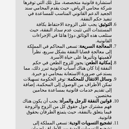
استشارة قانونية متخصصة، مثل تلك التي توفرها
شركة محامي الرياض، حيث يقدم المحامي سند
الجعيد الدعم القانوني المناسب للمساعدة في
تنفيذ حكم النفقة.
التوثيق
: يجب على الزوجة الاحتفاظ بكافة
المستندات التي تثبت عدم سداد النفقة، حيث
ستلعب هذه الوثائق دورًا هامًا في الإجراءات
القانونية.
المعالجة السريعة
: تسعى المحاكم في المملكة
إلى معالجة قضايا النفقة بشكل سريع، نظراً
لأهميتها وتأثيرها على حياة الأسرة.
إمكانية الطعن
: يجوز للزوج الطعن في حكم
النفقة إذا كان هناك أسباب قانونية تبرر ذلك، مما
يستدعي ضرورة الاستعانة بمحامي ذو خبرة.
وسائل الانتقال للمحكمة
: توفر الحكومة تسهيلات
تمكن الأطراف من الوصول إلى المحكمة، إضافة
إلى تقديم خدمات قانونية بمساعدة محامين
مختصين.
قوانين النفقة للرجل والمرأة
: يجب أن يكون هناك
فهم مشترك حول حقوق كل من الزوج والزوجة
فيما يتعلق بالنفقة، حيث يتمتع الطرفان بحقوق
قانونية.
تشجيع التسويات الودية
: تسعى المملكة إلى
تشجيع التسويات الودية بين الأطراف لضمان