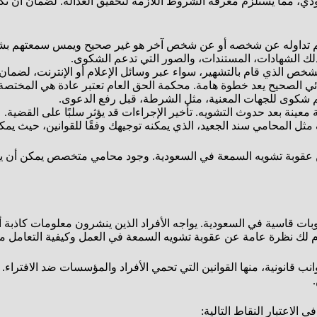
عودي، مما يستلزم معرفة الشروط اللازمة لتحقيق العدالة. لضمان أن 
 تم تداوله عن شخصه أو عن شخص آخر هو غير صحيح ويمس سمعتهم ب
 ذلك الشهادات، المستندات، والصور التي تدعم الشكوى.
شخص الذي قام بالتشهير، سواء عبر وسائل الإعلام أو الإنترنت، لضمان
ائي الصحيح يعد خطوة هامة. محكمة الحق العام تعتبر عادة هي المختصة 
م شكوى للجهات المعنية، مثل الشرطة، قبل رفع الدعوى.
معينة بعد حدوث التشويه. تأخير الإجراءات قد يؤثر سلبًا على القضية.
 المحامي سند الجعيد، الذي يمكنه توجيهك وفقًا للقوانين، حيث يمكن الاتصال به
عقوبة تشويه السمعة في السعودية. وجود محامي متخصص يمكن أن يسه
بات قاسية في السعودية. يواجه الأفراد الذين ينشرون معلومات كاذبة 
م لك نظرة عامة عن عقوبة تشويه السمعة في العمل وكيفية التعامل مع
قانونية، منها القوانين التي تحمي الأفراد والمؤسسات ضد الافتراء. 
الاعتبار النقاط التالية: