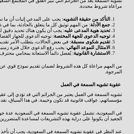
تشويه السمعة يعد من الجرائم التي تثير القلق في المجتمع الس
مراعاة شروط محددة.
التأكد من حقيقة التشويه
: يجب على المدعي إثبات أن ما
جمع الأدلة
: من المهم توثيق كل ما يتعلق بالحادثة، بما في
تحديد هوية المدعى عليه
: يجب أن يكون هناك تحديد دقيق ل
توجيه الدعوى للجهة المختصة
: توجيه الدعوى للجهاز القض
تقديم شكوى مسبقة
: في بعض الحالات، يتطلب الأمر تقدي
الامتثال للموعد النهائي
: يجب رفع الدعوى خلال فترة زمنية 
الاستشارة القانونية
: يُفضل دائماً الاستعانة بمحامي محترف مثل
من المهم مراعاة كل هذه الشروط لضمان تقديم نموذج قوي عن 
المرجوة.
عقوبة تشويه السمعة في العمل
تشويه السمعة في العمل يعتبر من الجرائم التي قد تؤدي إلى عقو
مؤسساتهم، عواقب قانونية قد تكون وخيمة. في هذا السياق، نقد
في السعودية، تشمل عقوبة تشويه السمعة في السعودية عدة جوانب 
الجعيد أن يكونوا على دراية بهذه التشريعات لمساعدة المتضررين.
عند النظر في عقوبة تشويه السمعة في السعودية، يجب أن نأخذ في 