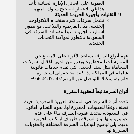
العقوبة على الجاني. الإدارة الجنائية تأخذ
هذا في الاعتبار لتصحيح سلوك المتهم.
التقنيات وأجهزة الجريمة الحديثة
تشمل سرقات تتم باستخدام التكنولوجيا
الحديثة، مثل القرصنة والتلاعب. مع تطور
أساليب الجريمة، تبدأ عقوبات السرقة في
السعودية بالتطور لمواكبة التحديات
الجديدة.
فهم أنواع السرقة يساعد الأفراد على الامتناع عن
الممارسات المحظورة ويعزز من الدور الفعّال لشركات
المحاماة مثل سند الجعيد، التي تقدم خدمات قانونية
شاملة في المملكة. إذا كنت بحاجة إلى استشارة
قانونية، يمكنك التواصل عبر الرقم 966565052502+.
أنواع السرقة تبعاً للعقوبة المقررة
تتعدد أنواع السرقة في المملكة العربية السعودية، حيث
تصنف وفقًا للعقوبات المقررة لها. يقوم النظام القانوني
في السعودية بتحديد عقوبة السرقة بناءً على عدة
عوامل، منها نوع السرقة وظروف ارتكاب الجريمة.
وفيما يلي توضيح لنوعيات السرقة المختلفة والعقوبات
المقررة لها: