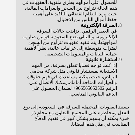
للحصول على أموالهم بطرق ملتوية. العقوبات في
هذه الحالة تتراوح بين السجن والغرامات المالية،
حيث يريد النظام القضائي التأكيد على أهمية
حفظ أموال الناس من الاحتيال.
السرقة الإلكترونية
في العصر الرقمي، تزايدت حالات السرقة
الإلكترونية، وبالتالي تضع السعودية قوانين صارمة
لمواجهتها. يتم تنفيذ عقوبات تتراوح من السجن
لفترات متوسطة إلى غرامات عالية، نظراً لأهمية
حماية البيانات والمعلومات الشخصية.
استشارة قانونية
إذا كنت تواجه قضايا تتعلق بسرقة، من المهم
الاستعانة بمستشار قانوني مثل شركة محامي
الرياض، حيث يمكنه مساعدتك في فهم حقوقك
والخيارات المتاحة أمامك. يمكنك الاتصال على
الرقم 966565052502+ لضمان الحصول على
الدعم القانوني المناسب.
تستند العقوبات المحتملة للسرقة في السعودية إلى نوع
الفعل ومخاطره على المجتمع. التعاون مع محامٍ ذو
خبرة يمكنه أن يسهم بشكل كبير في تقديم الدفاع
المناسب في مثل هذه القضايا.