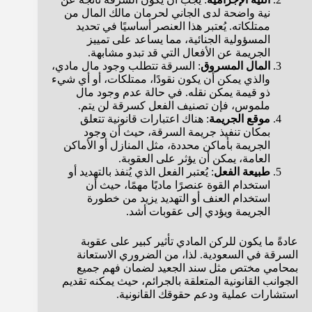
نية واضحة لدى الجاني لحرمان مالك المال من
ممتلكاته. يُعتبر هذا العنصر أساسيًا في تحديد
المسؤولية الجنائية، مما يساعد على تمييز
الجريمة عن الأفعال التي قد تبدو مشابهة.
المال المسروق
: السرقة تتطلب وجود مال مادي،
والذي يمكن أن يكون نقودًا، ممتلكات، أو أي شيء
ذو قيمة يمكن نقله. في حالة عدم وجود مال
ملموس، فإن تصنيف الفعل كسرقة لن يتم.
موقع الجريمة
: هناك اعتبارات قانونية تتعلق
بمكان تنفيذ جريمة السرقة، حيث أن وجود
الجريمة بأماكن محددة، مثل المنازل أو الأماكن
العامة، يمكن أن يؤثر على العقوبة.
طبيعة الفعل
: يُعتبر الفعل الذي يُنفذ بالتهديد أو
استخدام القوة عنصرًا ماديًا مهمًا، حيث أن
استخدام العنف أو التهديد يزيد من خطورة
الجريمة ويؤدي إلى عقوبات أشد.
عادةً ما يكون للركن المادي تأثير كبير على عقوبة
السرقة في السعودية. لذا، من الضروري الاستعانة
بمحامي مختص مثل سند الجعيد لضمان فهم جميع
الجوانب القانونية المتعلقة بالجرائم، حيث يمكنه تقديم
استشارات عملية ودعم حقوقك القانونية.