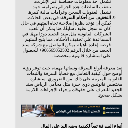
تشمل أخذ معلومات حساسة عبر الإنترنت.
تتعقب السلطات هذه الجرائم بصرامة، حيث
تشمل العقوبات السجن وغرامات مالية كبيرة.
التخفيف من أحكام السرقة
: في بعض الحالات،
يُمكن أن تؤخذ نظرة إصلاحية تجاه المتهم في حال
كان له سجل نظيف سابقًا، هنا يمكن أن تلعب
الشركات القانونية مثل سند الجعيد دورًا مهمًا في
المساعدة على تخفيف الأحكام، مما يتيح للمتهم
فرصة إعادة تأهيله. يمكن التواصل مع شركة سند
الجعيد من خلال الرقم 966565052502+ للحصول
على استشارة قانونية متخصصة.
تعد معرفة أنواع السرقة وتبعاتها مهمة، حيث توفر رؤية
أوضح حول كيفية التعامل مع قضايا السرقة والتبعات
القانونية المترتبة على ذلك. من الضروري استشارة
مختصين قانونيين ذوي خبرة مثل محامي الرياض سند
الجعيد للتعرف على حقوقك وإجراء الإجراءات اللازمة
بشكل صحيح.
أنواع السرقة تبعاً لكيفية وضع اليد على المال