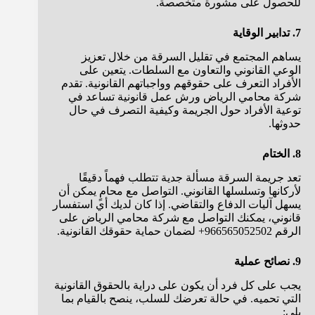
للحصول على مشورة متخصصة.
7. تدابير الوقاية
يساهم المجتمع في تقليل السرقة من خلال تعزيز
الوعي القانوني والتعاون مع السلطات. يتعين على
الأفراد التعرف على حقوقهم وواجباتهم القانونية. تقدم
شركة محامي الرياض ورش عمل قانونية تساعد في
توعية الأفراد حول الجريمة وكيفية التصرف في حال
حدوثها.
8. الختام
تعد جريمة السرقة مسألة جدية تتطلب فهماً دقيقًا
لأركانها وتسلسلها القانوني. التواصل مع محامٍ يمكن أن
يسهل آليات الدفاع والتقاضي. إذا كان لديك أي استفسار
قانوني، يمكنك التواصل مع شركة محامي الرياض على
الرقم 966565052502+ لضمان حماية حقوقك القانونية.
9. نصائح عملية
يجب على كل فرد أن يكون على دراية بالحقوق القانونية
التي تحميه. في حالة تعرضك للسلب، ينصح بالقيام بما
يلي: