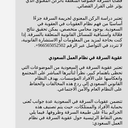
قضايا السرقة خصوصًا المتعلقة بالركن المعنوي الذي
يؤثر على القرار القضائي.
تعتبر دراسة الركن المعنوي لجريمة السرقة جزءًا
أساسيًا من فهم نظام العقوبات في العقوبة في
السعودية. بوجود محامي متخصص، يمكن تحقيق نتائج
فعّالة واستباقية للمسائل القانونية المتعلقة بالسرقة. إذا
كنت بحاجة لمزيد من المعلومات أو الاستشارة القانونية،
لا تتردد في التواصل عبر الرقم 966565052502+.
عقوبة السرقة في نظام العمل السعودي
تعتبر عقوبة السرقة في السعودية من الموضوعات التي
تحظى باهتمام كبير، نظراً لتأثيرها المباشر على المجتمع
وانعكاسها على الأفراد المؤسسات. يهدف النظام
القانوني السعودي إلى ردع هذه المخالفات والحفاظ
على النظام العام والأمن الاجتماعي.
تتضمن عقوبات السرقة في السعودية عدة جوانب تُعنى
بحماية الأفراد والممتلكات، حيث يتم تصنيف هذه
الجرائم بناءً على طبيعة السرقة وظروفها. فيما يلي
بعض النقاط الرئيسية حول عقوبة السرقة في نظام
العمل السعودي: