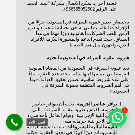
قضية أخرى، يمكن الاتصال بشركة “سند الجعيد”
على الرقم 966565052502+.
باختصار، تعتبر عقوبة السرقة في السعودية جزءًا من
الإجراءات القانونية التي تسعى لحماية المجتمع وتعزيز
الأمن. تلعب الشركات القانونية دورًا مهمًا في هذا
السياق، حيث تقدم الدعم والمشورة اللازمة للأفراد
الذين يواجهون مثل هذه القضايا.
شروط عقوبة السرقة في السعودية الحدية
تعد عقوبة السرقة في السعودية من القضايا القانونية
المهمة التي تتم مراقبتها بدقة. تتحدد هذه العقوبة بناءً
على عدة شروط أساسية تضمن تحقيق العدالة. فيما
يلي أهم الشروط المتعلقة بعقوبة السرقة في
السعودية:
توافر عناصر الجريمة
: يجب أن تتوافر عناصر
الجريمة للقيام بتطبيق عقوبة السرقة، والتي
1
تشمل النية الإجرامية، وقيام الفاعل بأخذ شيء
يخص الآخر بنية حرمانه منه.
اتصل الان
القيمة المالية للمسروقات
: تلعب القيمة المالية
للمسروقات دورًا كبيرًا في تحديد العقوبة. فكلما