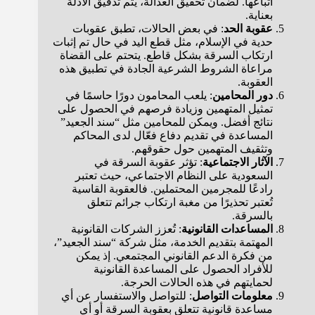
اتباعها. لضمان تحقيق العدالة، يتم تدقيق الأدلة
بعناية.
عقوبة الحد
: في بعض الحالات، تطبق عقوبات
حدية في الإسلام، مثل قطع اليد في حال تم إثبات
ارتكاب السرقة بشكل قاطع. يتحتم على القضاة
مراعاة الشروط الشرعية الجادة في تطبيق هذه
العقوبة.
دور المحامين
: يلعب المحامون دورًا حاسمًا في
تمثيل المتهمين وزيادة فرصهم في الحصول على
نتائج أفضل. ويمكن للمحامين مثل “سند الجعيد”
المساعدة في تقديم دفاع فعّال لدى المحاكم
وتثقيف المتهمين حول حقوقهم.
الآثار الاجتماعية
: تؤثر عقوبة السرقة في
السعودية على النظام الاجتماعي، حيث تعتبر
رادعًا للمجرمين المحتملين. فالعقوبة القاسية
تُعتبر تحذيرًا من مغبة ارتكاب جرائم تتعلق
بالسرقة.
المساعدات القانونية
: تُعزز الشركات القانونية
المهتمة بتقديم الخدمة، مثل شركة “سند الجعيد”،
من فكرة الدعم القانوني المجتمعي. إذ يمكن
للأفراد الحصول على المساعدة القانونية
لحمايتهم في هذه الحالات الحرجة.
معلومات التواصل
: للتواصل والاستفسار عن أي
مساعدة قانونية تتعلق بعقوبة السرقة أو أي