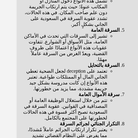
تشمل هذه الأنواع دخول المنازل أو
المكاتب عنوةً؛ حيث يتم ارتكاب الجريمة
دون علم صاحب المكان. في هذه الحالات،
تشدد عقوبة السرقة في السعودية على
الجاني بشكلٍ أكبر.
السرقة العامة
تشير إلى السرقات التي تحدث في الأماكن
العامة، مثل الأسواق أو الشوارع. تتفاوت
عقوبات هذه الأنواع اعتمادًا على ظروف
القضية، ويعدّ الغرض من السرقة عاملاً
مهمًا.
السرقة بالتحايل
تعتمد على deception لجعل الضحية تعطي
الجاني المال أو الممتلكات طواعية. تعتبر
هذه الأنواع إن كانت مدروسة بشكل جيد
جريمة مشددة، مما يزيد من خطورتها.
سرقة الأموال العامة
تتم من خلال استغلال الوظيفة العامة أو
المصداقية في القوانين. عقوبة السرقة في
السعودية تصبح أكثر قسوة في هذه الحالات
لخطورتها على المجتمع بالكامل.
التكرار الجنائي لجرائم السرقة
يعتبر تكرار ارتكاب الجرائم عاملاً مُشددًا،
مما يفرض على النظام القضائي تشديد