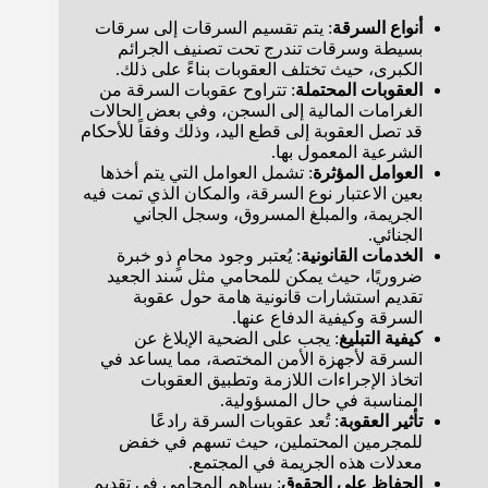
أنواع السرقة
: يتم تقسيم السرقات إلى سرقات
بسيطة وسرقات تندرج تحت تصنيف الجرائم
الكبرى، حيث تختلف العقوبات بناءً على ذلك.
العقوبات المحتملة
: تتراوح عقوبات السرقة من
الغرامات المالية إلى السجن، وفي بعض الحالات
قد تصل العقوبة إلى قطع اليد، وذلك وفقاً للأحكام
الشرعية المعمول بها.
العوامل المؤثرة
: تشمل العوامل التي يتم أخذها
بعين الاعتبار نوع السرقة، والمكان الذي تمت فيه
الجريمة، والمبلغ المسروق، وسجل الجاني
الجنائي.
الخدمات القانونية
: يُعتبر وجود محامٍ ذو خبرة
ضروريًا، حيث يمكن للمحامي مثل سند الجعيد
تقديم استشارات قانونية هامة حول عقوبة
السرقة وكيفية الدفاع عنها.
كيفية التبليغ
: يجب على الضحية الإبلاغ عن
السرقة لأجهزة الأمن المختصة، مما يساعد في
اتخاذ الإجراءات اللازمة وتطبيق العقوبات
المناسبة في حال المسؤولية.
تأثير العقوبة
: تُعد عقوبات السرقة رادعًا
للمجرمين المحتملين، حيث تسهم في خفض
معدلات هذه الجريمة في المجتمع.
الحفاظ على الحقوق
: يساهم المحامي في تقديم