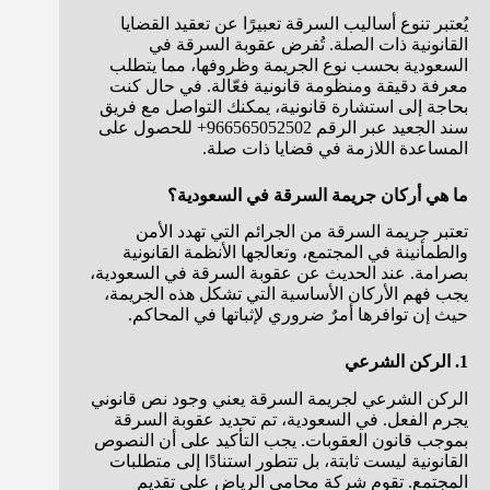
يُعتبر تنوع أساليب السرقة تعبيرًا عن تعقيد القضايا
القانونية ذات الصلة. تُفرض عقوبة السرقة في
السعودية بحسب نوع الجريمة وظروفها، مما يتطلب
معرفة دقيقة ومنظومة قانونية فعّالة. في حال كنت
بحاجة إلى استشارة قانونية، يمكنك التواصل مع فريق
سند الجعيد عبر الرقم 966565052502+ للحصول على
المساعدة اللازمة في قضايا ذات صلة.
ما هي أركان جريمة السرقة في السعودية؟
تعتبر جريمة السرقة من الجرائم التي تهدد الأمن
والطمأنينة في المجتمع، وتعالجها الأنظمة القانونية
بصرامة. عند الحديث عن عقوبة السرقة في السعودية،
يجب فهم الأركان الأساسية التي تشكل هذه الجريمة،
حيث إن توافرها أمرٌ ضروري لإثباتها في المحاكم.
1. الركن الشرعي
الركن الشرعي لجريمة السرقة يعني وجود نص قانوني
يجرم الفعل. في السعودية، تم تحديد عقوبة السرقة
بموجب قانون العقوبات. يجب التأكيد على أن النصوص
القانونية ليست ثابتة، بل تتطور استنادًا إلى متطلبات
المجتمع. تقوم شركة محامي الرياض على تقديم