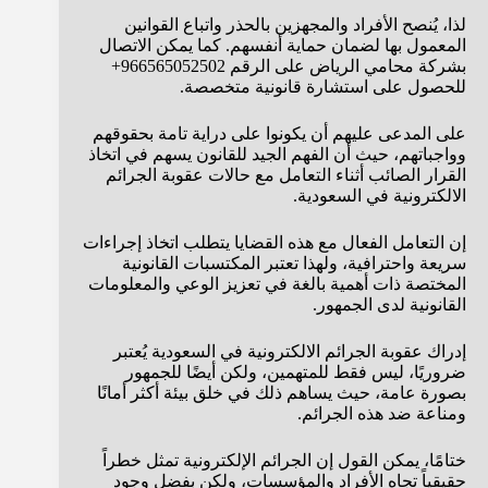
لذا، يُنصح الأفراد والمجهزين بالحذر واتباع القوانين
المعمول بها لضمان حماية أنفسهم. كما يمكن الاتصال
بشركة محامي الرياض على الرقم 966565052502+
للحصول على استشارة قانونية متخصصة.
على المدعى عليهم أن يكونوا على دراية تامة بحقوقهم
وواجباتهم، حيث أن الفهم الجيد للقانون يسهم في اتخاذ
القرار الصائب أثناء التعامل مع حالات عقوبة الجرائم
الالكترونية في السعودية.
إن التعامل الفعال مع هذه القضايا يتطلب اتخاذ إجراءات
سريعة واحترافية، ولهذا تعتبر المكتسبات القانونية
المختصة ذات أهمية بالغة في تعزيز الوعي والمعلومات
القانونية لدى الجمهور.
إدراك عقوبة الجرائم الالكترونية في السعودية يُعتبر
ضروريًا، ليس فقط للمتهمين، ولكن أيضًا للجمهور
بصورة عامة، حيث يساهم ذلك في خلق بيئة أكثر أمانًا
ومناعة ضد هذه الجرائم.
ختامًا، يمكن القول إن الجرائم الإلكترونية تمثل خطراً
حقيقياً تجاه الأفراد والمؤسسات، ولكن بفضل وجود