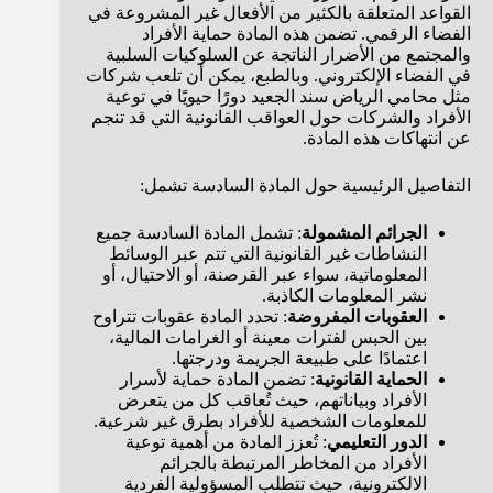
القواعد المتعلقة بالكثير من الأفعال غير المشروعة في
الفضاء الرقمي. تضمن هذه المادة حماية الأفراد
والمجتمع من الأضرار الناتجة عن السلوكيات السلبية
في الفضاء الإلكتروني. وبالطبع، يمكن أن تلعب شركات
مثل محامي الرياض سند الجعيد دورًا حيويًا في توعية
الأفراد والشركات حول العواقب القانونية التي قد تنجم
عن انتهاكات هذه المادة.
التفاصيل الرئيسية حول المادة السادسة تشمل:
الجرائم المشمولة
: تشمل المادة السادسة جميع
النشاطات غير القانونية التي تتم عبر الوسائط
المعلوماتية، سواء عبر القرصنة، أو الاحتيال، أو
نشر المعلومات الكاذبة.
العقوبات المفروضة
: تحدد المادة عقوبات تتراوح
بين الحبس لفترات معينة أو الغرامات المالية،
اعتمادًا على طبيعة الجريمة ودرجتها.
الحماية القانونية
: تضمن المادة حماية لأسرار
الأفراد وبياناتهم، حيث تُعاقب كل من يتعرض
للمعلومات الشخصية للأفراد بطرق غير شرعية.
الدور التعليمي
: تُعزز المادة من أهمية توعية
الأفراد من المخاطر المرتبطة بالجرائم
الالكترونية، حيث تتطلب المسؤولية الفردية