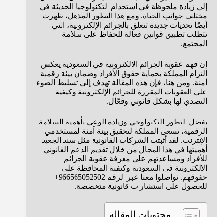
إلى زيادة ملحوظة في استخدام التكنولوجيا الحديثة في
مختلف جوانب الحياة. ومع هذا التطور المذهل، ظهرت
أيضًا تحديات جديدة تتعلق بالجرائم الإلكترونية، التي
تتطلب تطبيق قوانين فعالة للحفاظ على سلامة
المجتمع.
إن فهم عقوبة الجرائم الالكترونية في السعودية يعكس
التزام المملكة بحماية حقوق الأفراد وضمان بيئة رقمية
آمنة. ومن هنا، فإن هذه المقالة تهدف إلى تسليط الضوء
على العقوبات المقررة للجرائم الإلكترونية وكيفية
التصدي لها بشكل قانوني وفعّال.
بفضل التطور التكنولوجي وزيادة الوعي بأهمية السلامة
الرقمية، تسعى المملكة لتحقيق بيئة آمنة لمستخدمي
الإنترنت. لقد أثبتت الشركات القانونية مثل سند الجعيد
أهميتها في هذا المجال من خلال تقديم الدعم القانوني
للأفراد ومساعدتهم على معرفة عقوبة الجرائم
الالكترونية في السعودية وكيفية المحافظة على
حقوقهم. تواصلوا معنا عبر الرقم 966565052502+
للحصول على استشارات قانونية متخصصة.
محتويات المقاله