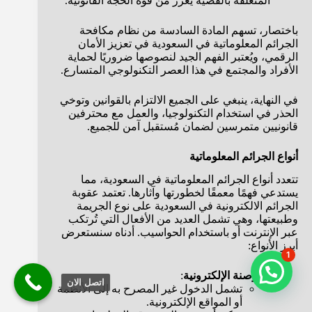
المتعلقة بالقضية يعزز من قوة الحجة القانونية.
باختصار، تسهم المادة السادسة من نظام مكافحة
الجرائم المعلوماتية في السعودية في تعزيز الأمان
الرقمي، ويُعتبر الفهم الجيد لنصوصها ضروريًا لحماية
الأفراد والمجتمع في هذا العصر التكنولوجي المتسارع.
في النهاية، ينبغي على الجميع الالتزام بالقوانين وتوخي
الحذر في استخدام التكنولوجيا، والعمل مع محترفين
قانونيين متمرسين لضمان مُستقبل آمن للجميع.
أنواع الجرائم المعلوماتية
تتعدد أنواع الجرائم المعلوماتية في السعودية، مما
يستدعي فهمًا معمقًا لخطورتها وآثارها. تعتمد عقوبة
الجرائم الالكترونية في السعودية على نوع الجريمة
وطبيعتها، وهي تشمل العديد من الأفعال التي تُرتكب
عبر الإنترنت أو باستخدام الحواسيب. أدناه سنستعرض
أبرز الأنواع:
1
القرصنة الإلكترونية
:
اتصل الان
تشمل الدخول غير المصرح به إلى الأنظمة
أو المواقع الإلكترونية.