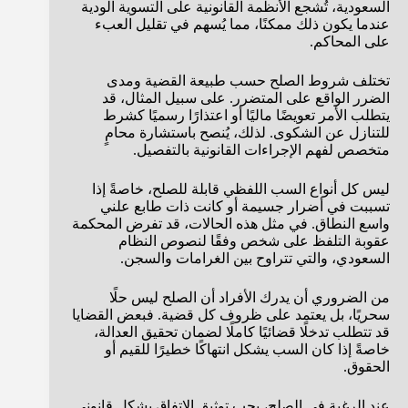
السعودية، تُشجع الأنظمة القانونية على التسوية الودية
عندما يكون ذلك ممكنًا، مما يُسهم في تقليل العبء
على المحاكم.
تختلف شروط الصلح حسب طبيعة القضية ومدى
الضرر الواقع على المتضرر. على سبيل المثال، قد
يتطلب الأمر تعويضًا ماليًا أو اعتذارًا رسميًا كشرط
للتنازل عن الشكوى. لذلك، يُنصح باستشارة محامٍ
متخصص لفهم الإجراءات القانونية بالتفصيل.
ليس كل أنواع السب اللفظي قابلة للصلح، خاصةً إذا
تسببت في أضرار جسيمة أو كانت ذات طابع علني
واسع النطاق. في مثل هذه الحالات، قد تفرض المحكمة
عقوبة التلفظ على شخص وفقًا لنصوص النظام
السعودي، والتي تتراوح بين الغرامات والسجن.
من الضروري أن يدرك الأفراد أن الصلح ليس حلًا
سحريًا، بل يعتمد على ظروف كل قضية. فبعض القضايا
قد تتطلب تدخلًا قضائيًا كاملًا لضمان تحقيق العدالة،
خاصةً إذا كان السب يشكل انتهاكًا خطيرًا للقيم أو
الحقوق.
عند الرغبة في الصلح، يجب توثيق الاتفاق بشكل قانوني