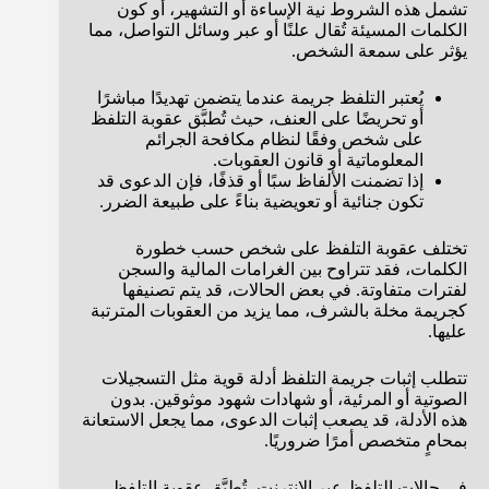
تشمل هذه الشروط نية الإساءة أو التشهير، أو كون
الكلمات المسيئة تُقال علنًا أو عبر وسائل التواصل، مما
يؤثر على سمعة الشخص.
يُعتبر التلفظ جريمة عندما يتضمن تهديدًا مباشرًا
أو تحريضًا على العنف، حيث تُطبَّق عقوبة التلفظ
على شخص وفقًا لنظام مكافحة الجرائم
المعلوماتية أو قانون العقوبات.
إذا تضمنت الألفاظ سبًا أو قذفًا، فإن الدعوى قد
تكون جنائية أو تعويضية بناءً على طبيعة الضرر.
تختلف عقوبة التلفظ على شخص حسب خطورة
الكلمات، فقد تتراوح بين الغرامات المالية والسجن
لفترات متفاوتة. في بعض الحالات، قد يتم تصنيفها
كجريمة مخلة بالشرف، مما يزيد من العقوبات المترتبة
عليها.
تتطلب إثبات جريمة التلفظ أدلة قوية مثل التسجيلات
الصوتية أو المرئية، أو شهادات شهود موثوقين. بدون
هذه الأدلة، قد يصعب إثبات الدعوى، مما يجعل الاستعانة
بمحامٍ متخصص أمرًا ضروريًا.
في حالات التلفظ عبر الإنترنت، تُطبَّق عقوبة التلفظ