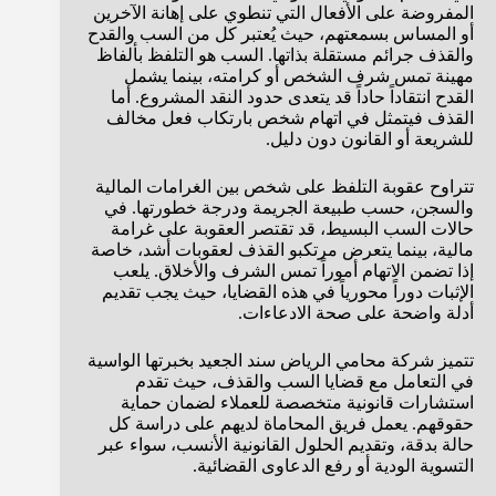
المفروضة على الأفعال التي تنطوي على إهانة الآخرين
أو المساس بسمعتهم، حيث يُعتبر كل من السب والقدح
والقذف جرائم مستقلة بذاتها. السب هو التلفظ بألفاظ
مهينة تمس شرف الشخص أو كرامته، بينما يشمل
القدح انتقاداً حاداً قد يتعدى حدود النقد المشروع. أما
القذف فيتمثل في اتهام شخص بارتكاب فعل مخالف
للشريعة أو القانون دون دليل.
تتراوح عقوبة التلفظ على شخص بين الغرامات المالية
والسجن، حسب طبيعة الجريمة ودرجة خطورتها. في
حالات السب البسيط، قد تقتصر العقوبة على غرامة
مالية، بينما يتعرض مرتكبو القذف لعقوبات أشد، خاصة
إذا تضمن الاتهام أموراً تمس الشرف والأخلاق. يلعب
الإثبات دوراً محورياً في هذه القضايا، حيث يجب تقديم
أدلة واضحة على صحة الادعاءات.
تتميز شركة محامي الرياض سند الجعيد بخبرتها الواسية
في التعامل مع قضايا السب والقذف، حيث تقدم
استشارات قانونية متخصصة للعملاء لضمان حماية
حقوقهم. يعمل فريق المحاماة لديهم على دراسة كل
حالة بدقة، وتقديم الحلول القانونية الأنسب، سواء عبر
التسوية الودية أو رفع الدعاوى القضائية.