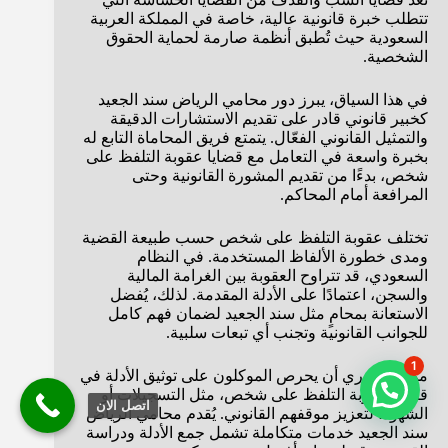
تتطلب خبرة قانونية عالية، خاصة في المملكة العربية
السعودية حيث تُطبق أنظمة صارمة لحماية الحقوق
الشخصية.
في هذا السياق، يبرز دور محامي الرياض سند الجعيد
كخبير قانوني قادر على تقديم الاستشارات الدقيقة
والتمثيل القانوني الفعّال. يتمتع فريق المحاماة التابع له
بخبرة واسعة في التعامل مع قضايا عقوبة التلفظ على
شخص، بدءًا من تقديم المشورة القانونية وحتى
المرافعة أمام المحاكم.
تختلف عقوبة التلفظ على شخص حسب طبيعة القضية
ومدى خطورة الألفاظ المستخدمة. في النظام
السعودي، قد تتراوح العقوبة بين الغرامة المالية
والسجن، اعتمادًا على الأدلة المقدمة. لذلك، يُفضل
الاستعانة بمحامٍ مثل سند الجعيد لضمان فهم كامل
للجوانب القانونية وتجنب أي تبعات سلبية.
1
من الضروري أن يحرص الموكلون على توثيق الأدلة في
قضايا عقوبة التلفظ على شخص، مثل التسجيلات أو
اتصل الان
الشهود، لتعزيز موقفهم القانوني. يُقدم محامي الرياض
سند الجعيد خدمات متكاملة تشمل جمع الأدلة ودراسة