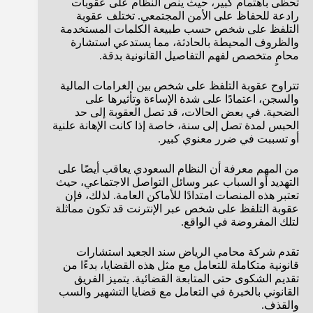
تحظى باهتمام كبير، حيث ينص النظام على عقوبات
رادعة للحفاظ على الأمن المجتمعي. تختلف عقوبة
التلفظ على شخص حسب طبيعة الكلمات المستخدمة
والظروف المحيطة بالحادثة، مما يستدعي استشارة
محامٍ متخصص لفهم التفاصيل القانونية بدقة.
تتراوح عقوبة التلفظ على شخص بين الغرامات المالية
والسجن، اعتمادًا على شدة الإساءة وتأثيرها على
الضحية. في بعض الحالات، قد تصل العقوبة إلى حد
الحبس لمدة تصل إلى سنة، خاصة إذا كانت الإهانة علنية
أو تسببت في ضرر معنوي كبير.
من المهم معرفة أن النظام السعودي يعاقب أيضًا على
التهديد أو السباب عبر وسائل التواصل الاجتماعي، حيث
تعتبر هذه المنصات امتدادًا للأماكن العامة. لذلك، فإن
عقوبة التلفظ على شخص عبر الإنترنت قد تكون مماثلة
لتلك المفروضة في الواقع.
تقدم شركة محامي الرياض سند الجعيد استشارات
قانونية متكاملة للتعامل مع مثل هذه القضايا، بدءًا من
تقديم الشكوى حتى المتابعة القضائية. يتميز الفريق
القانوني بالخبرة في التعامل مع قضايا التشهير والسب
والقذف.