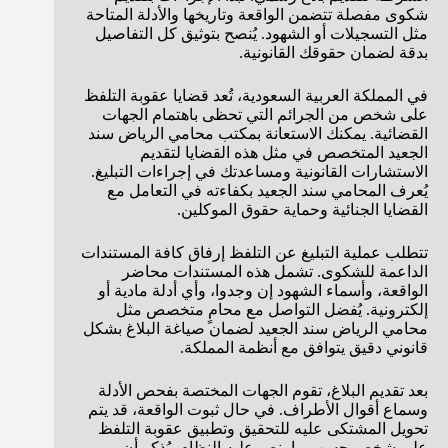
شكوى مفصلة تتضمن الواقعة وتاريخها والأدلة المتاحة
مثل التسجيلات أو الشهود. يُنصح بتوثيق كل التفاصيل
بدقة لضمان حقوقك القانونية.
في المملكة العربية السعودية، تُعد قضايا عقوبة التلفظ
على شخص من الجرائم التي تحظى باهتمام الجهات
القضائية. يمكنك الاستعانة بمكتب محامي الرياض سند
الجعيد المتخصص في مثل هذه القضايا لتقديم
الاستشارات القانونية ومساعدتك في إجراءات التبليغ.
يُعرف المحامي سند الجعيد بكفاءته في التعامل مع
القضايا الجنائية وحماية حقوق الموكلين.
تتطلب عملية التبليغ عن التلفظ إرفاق كافة المستندات
الداعمة للشكوى. تشمل هذه المستندات محاضر
الواقعة، وأسماء الشهود إن وجدوا، وأي أدلة مادية أو
إلكترونية. يُفضل التواصل مع محامٍ متخصص مثل
محامي الرياض سند الجعيد لضمان صياغة البلاغ بشكل
قانوني دقيق يتوافق مع أنظمة المملكة.
بعد تقديم البلاغ، تقوم الجهات المختصة بفحص الأدلة
وسماع أقوال الأطراف. في حال ثبوت الواقعة، قد يتم
تحويل المشتكى عليه للتحقيق وتطبيق عقوبة التلفظ
على شخص حسب ما ينص عليه النظام. يُذكر أن