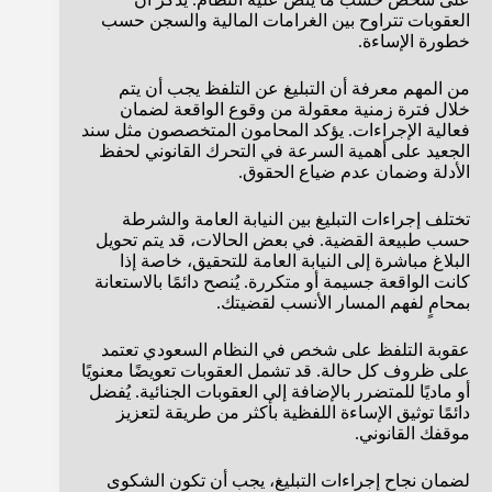
العقوبات تتراوح بين الغرامات المالية والسجن حسب
خطورة الإساءة.
من المهم معرفة أن التبليغ عن التلفظ يجب أن يتم
خلال فترة زمنية معقولة من وقوع الواقعة لضمان
فعالية الإجراءات. يؤكد المحامون المتخصصون مثل سند
الجعيد على أهمية السرعة في التحرك القانوني لحفظ
الأدلة وضمان عدم ضياع الحقوق.
تختلف إجراءات التبليغ بين النيابة العامة والشرطة
حسب طبيعة القضية. في بعض الحالات، قد يتم تحويل
البلاغ مباشرة إلى النيابة العامة للتحقيق، خاصة إذا
كانت الواقعة جسيمة أو متكررة. يُنصح دائمًا بالاستعانة
بمحامٍ لفهم المسار الأنسب لقضيتك.
عقوبة التلفظ على شخص في النظام السعودي تعتمد
على ظروف كل حالة. قد تشمل العقوبات تعويضًا معنويًا
أو ماديًا للمتضرر بالإضافة إلى العقوبات الجنائية. يُفضل
دائمًا توثيق الإساءة اللفظية بأكثر من طريقة لتعزيز
موقفك القانوني.
لضمان نجاح إجراءات التبليغ، يجب أن تكون الشكوى