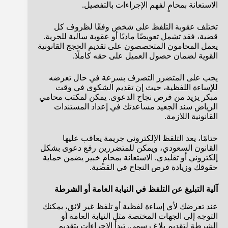
الاستعانة بمحامٍ لفهم الإجراءات بالتفصيل.
تختلف عقوبة التلفظ على شخص وفقًا لظروف كل
قضية، فقد تشمل تعويضًا ماديًا أو عقوبة سالبة للحرية.
يعمل المحامون المتخصصون على تقديم الحجج القانونية
القوية لضمان حصول العميل على حقه كاملًا.
يجب على المتضرر التصرف بسرعة في حال تعرضه
للإساءة اللفظية، حيث إن تقديم الشكوى في وقت
مبكر يزيد من فرص نجاح الدعوى. يمكن لمكتب محامي
الرياض سند الجعيد مساعدتك في إعداد المستندات
القانونية اللازمة.
ختامًا، يعد التلفظ الإلكتروني جريمة يعاقب عليها
القانون السعودي، ويمكن للمتضررين رفع دعوى بشكل
إلكتروني أو تقليدي. الاستعانة بمحامٍ خبير يضمن حماية
حقوقك وزيادة فرص النجاح في القضية.
آلية التبليغ عن التلفظ في النيابة العامة أو الشرطة
عند تعرضك لأي إساءة لفظية أو تلفظ غير لائق، يمكنك
التوجه إلى الجهات المختصة مثل النيابة العامة أو
الشرطة لتقديم بلاغ رسمي. تبدأ الإجراءات بتقديم