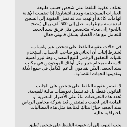
تختلف عقوبة التلفظ على شخص حسب طبيعة
العبارات المستخدمة ومدى انتشارها. إذا تضمنت الإهانة
اتهامات كاذبة أو تهديدات، قد تصل العقوبة إلى السجن
لمدة سنة مع غرامة تصل إلى 500 ألف ريال. يُنصح
باللجوء إلى محامٍ متخصص مثل فريق سند الجعيد
للتعامل مع هذه القضايا بشكل قانوني فعال.
في حالات عقوبة التلفظ على شخص عبر واتساب،
يُشترط إثبات أن الجاني هو صاحب الحساب. تُستخدم
تقنيات التحقيق الرقمي لتتبع المصدر، وهنا تبرز أهمية
الاستعانة بمحامٍ خبير مثل أولئك الموجودين في مكتب
سند الجعيد، الذين يقدمون الدعم الكامل في جمع الأدلة
وتقديمها للجهات القضائية.
لا تقتصر عقوبة التلفظ على شخص على الجانب
القانوني فقط، بل قد تشمل تعويضات مالية للضحية.
تُحدد هذه التعويضات بناءً على الأضرار المعنوية أو
المادية التي لحقت بالمتضرر. تُعد شركة محامي الرياض
سند الجعيد خيارًا مثاليًا لمتابعة مثل هذه المطالبات
باحترافية عالية.
يجب التنويه إلى أن عقوبة التلفظ على شخص تُطبق