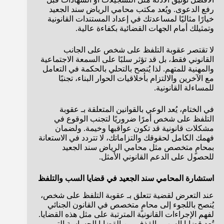
رفع الدعوى. ويُعد مكتب محامي الرياض سند الجعيد
خيارًا مثاليًا لمساعدتك في إعداد المستندات القانونية
وتمثيلك أمام الجهات القضائية بكفاءة عالية.
لا تقتصر عقوبة التلفظ على شخص على الجانب
القانوني فقط، بل قد تؤثر سلبًا على السمعة الاجتماعية
والمهنية للمتهم. لذا يُنصح بالتحلي بالحكمة في التعامل
مع الآخرين والالتزام بأخلاقيات الحوار البناء، تجنبًا
للمساءلة القانونية.
في الختام، يُعد الوعي بالقوانين المتعلقة بـ عقوبة
التلفظ على شخص أمرًا ضروريًا لتجنب الوقوع في
مشكلات قانونية قد تكون عواقبها وخيمة. ولضمان
فهمك الكامل لحقوقك والتزاماتك، لا تتردد في الاستعانة
بمحامٍ متخصص مثل محامي الرياض سند الجعيد
للحصول على الدعم القانوني الأمثل.
استشارة المحامي سند الجعيد في قضايا السب والتلفظ
عند التعرض لقضية تتعلق بـ عقوبة التلفظ على شخص،
يُنصح باللجوء إلى محامٍ متخصص في القانون الجنائي
لفهم الإجراءات القانونية المترتبة على مثل هذه القضايا.
تُعد قضايا السب والقذف من القضايا الحساسة التي