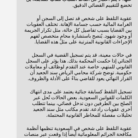
تخضع للتقييم القضائي الدقيق.
عقوبة التلفظ على شخص قد تصل إلى السجن أو
الغرامة المالية حسب جسامة الإهانة. تختلف العقوبات
بين القضايا بسبب تفاصيل كل حالة، مثل تكرار الجريمة
أو وجود شهود. يُنصح باستشارة محامٍ متخصص لفهم
الإجراءات القانونية المترتبة على مثل هذه القضايا.
في حالات معينة، قد يتم تسجيل القضية في السجل
الجنائي إذا حكمت المحكمة بذلك. هذا يؤثر على السجل
القانوني للمتهم، خاصة عند التقدم لوظائف أو معاملات
حكومية. توضح شركة محامي الرياض سند الجعيد أن
القرار النهائي يعود للقاضي بناءً على الأدلة والظروف.
تسجيل التلفظ كسابقة جنائية يعتمد على مدى انتهاك
الكلمات للقوانين السعودية. بعض الحالات تُحل عبر
الصلح بين الطرفين دون تدخل قضائي، بينما تتطلب
أخرى عقوبات رادعة. تقدم مكاتب مثل سند الجعيد
تحليلات مفصلة للمخاطر القانونية المحتملة.
عقوبة التلفظ على شخص في السعودية تنظمها أنظمة
مكافحة الجرائم المعلوماتية أيضاً إذا وقعت عبر منصات