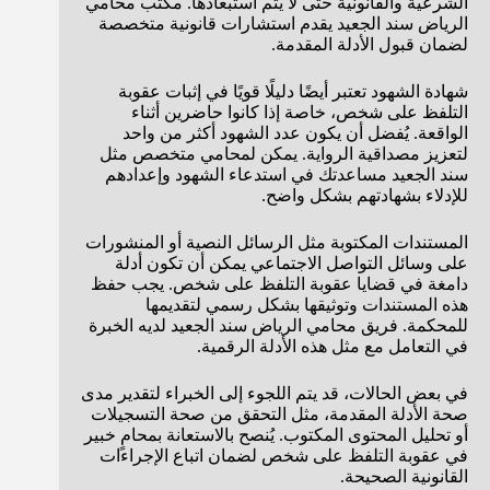
الشرعية والقانونية حتى لا يتم استبعادها. مكتب محامي
الرياض سند الجعيد يقدم استشارات قانونية متخصصة
لضمان قبول الأدلة المقدمة.
شهادة الشهود تعتبر أيضًا دليلًا قويًا في إثبات عقوبة
التلفظ على شخص، خاصة إذا كانوا حاضرين أثناء
الواقعة. يُفضل أن يكون عدد الشهود أكثر من واحد
لتعزيز مصداقية الرواية. يمكن لمحامي متخصص مثل
سند الجعيد مساعدتك في استدعاء الشهود وإعدادهم
للإدلاء بشهادتهم بشكل واضح.
المستندات المكتوبة مثل الرسائل النصية أو المنشورات
على وسائل التواصل الاجتماعي يمكن أن تكون أدلة
دامغة في قضايا عقوبة التلفظ على شخص. يجب حفظ
هذه المستندات وتوثيقها بشكل رسمي لتقديمها
للمحكمة. فريق محامي الرياض سند الجعيد لديه الخبرة
في التعامل مع مثل هذه الأدلة الرقمية.
في بعض الحالات، قد يتم اللجوء إلى الخبراء لتقدير مدى
صحة الأدلة المقدمة، مثل التحقق من صحة التسجيلات
أو تحليل المحتوى المكتوب. يُنصح بالاستعانة بمحامٍ خبير
في عقوبة التلفظ على شخص لضمان اتباع الإجراءات
القانونية الصحيحة.