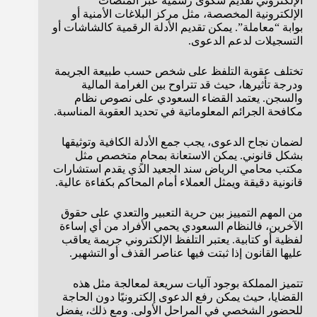
الإلكتروني تقديم شكوى رسمية عبر المنصات
الإلكترونية المخصصة، مثل مركز البلاغات الأمنية أو
بوابة “معاملة”. يمكن تقديم الأدلة الرقمية كالشاشات أو
التسجيلات لدعم الدعوى.
تختلف عقوبة التلفظ على شخص حسب طبيعة الجريمة
ودرجة تأثيرها، حيث قد تتراوح بين الغرامة المالية
والسجن. يعتمد القضاء السعودي على نصوص نظام
مكافحة الجرائم المعلوماتية في تحديد العقوبة المناسبة.
لضمان نجاح الدعوى، يجب جمع الأدلة الكافية وتوثيقها
بشكل قانوني. يمكن الاستعانة بمحامٍ متخصص مثل
مكتب محامي الرياض سند الجعيد الذي يقدم استشارات
قانونية دقيقة ويمثل العملاء أمام المحاكم بكفاءة عالية.
من المهم التمييز بين حرية التعبير والتعدي على حقوق
الآخرين، فالنظام السعودي يحمي الأفراد من أي إساءة
لفظية أو كتابية. يعتبر التلفظ الإلكتروني جريمة يعاقب
عليها القانون إذا ثبتت فيها عناصر القذف أو التشهير.
تتميز المملكة بوجود آليات سريعة لمعالجة مثل هذه
القضايا، حيث يمكن رفع الدعوى إلكترونيًا دون الحاجة
للحضور الشخصي في المراحل الأولى. ومع ذلك، يفضل