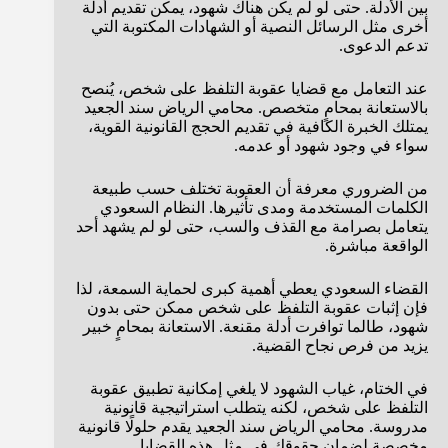
بين الأدلة. حتى لو لم يكن هناك شهود، يمكن تقديم أدلة
أخرى مثل الرسائل النصية أو الشهادات المكتوبة التي
تدعم الدعوى.
عند التعامل مع قضايا عقوبة التلفظ على شخص، يُنصح
بالاستعانة بمحامٍ متخصص. محامي الرياض سند الجعيد
يمتلك الخبرة الكافية في تقديم الحجج القانونية القوية،
سواء في وجود شهود أو عدمه.
من الضروري معرفة أن العقوبة تختلف حسب طبيعة
الكلمات المستخدمة ومدى تأثيرها. النظام السعودي
يتعامل بصرامة مع القذف والسب، حتى لو لم يشهد أحد
الواقعة مباشرة.
القضاء السعودي يعطي أهمية كبرى لحماية السمعة، لذا
فإن إثبات عقوبة التلفظ على شخص ممكن حتى بدون
شهود، طالما توافرت أدلة مقنعة. الاستعانة بمحامٍ خبير
يزيد من فرص نجاح القضية.
في الختام، غياب الشهود لا يلغي إمكانية تطبيق عقوبة
التلفظ على شخص، لكنه يتطلب استراتيجية قانونية
مدروسة. محامي الرياض سند الجعيد يقدم حلولًا قانونية
مخصصة لضمان حقوقك في مثل هذه القضايا.