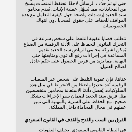
حتى لو تم حذف الرسائل لاحقًا. تحتفظ المنصات بنسخ
من المحادثات، مما يُسهّل عملية الإثبات. يُقدم محامو
سند الجعيد إرشادات واضحة حول كيفية التعامل مع هذه
المواقف للحفاظ على حقوق الضحايا دون انتهاك
الخصوصيات.
تتطلب قضايا عقوبة التلفظ على شخص سرعة في
التحرك القانوني للحفاظ على الأدلة الرقمية من الضياع.
يُمكن لشركة محامي الرياض سند الجعيد تقديم
المساعدة في إجراءات رفع الدعوى ومتابعتها حتى
النهاية، مما يزيد من فرص الحصول على حكم عادل
لصالح العميل.
ختامًا، فإن عقوبة التلفظ على شخص عبر المنصات
الرقمية تُعد تحذيرًا واضحًا من الانخراط في مثل هذه
السلوكيات. يُفضل دائمًا الاستعانة بمحامين متخصصين
مثل فريق سند الجعيد لضمان سير الإجراءات بشكل
صحيح، مع الحفاظ على السرية والمهنية التي تميز
عملهم في مجال المحاماة داخل المملكة.
الفرق بين السب والقدح والقذف في القانون السعودي
في النظام القانوني السعودي، تختلف العقوبات