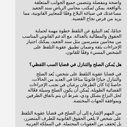
واضحة ومفصلة وتتضمن جميع الجوانب المتعلقة
بالواقعة. يمكن لمكتب محامي الرياض سند الجعيد
مساعدتك في صياغة البلاغ وفقًا للمعايير القانونية، مما
يزيد من فرص نجاح القضية.
ختامًا، يُعد التبليغ عن التلفظ خطوة مهمة لحماية
الحقوق والمطالبة بالعدالة. مع الدعم القانوني المناسب
من محامين متمرسين مثل سند الجعيد، يمكنك اجتياز
الإجراءات بثقة وضمان تطبيق عقوبة التلفظ على
الشخص المسيء وفقًا للقانون.
هل يُمكن الصلح والتنازل في قضايا السب اللفظي؟
في قضايا عقوبة التلفظ على شخص، يُعد الصلح
والتنازل خيارًا قانونيًا متاحًا في العديد من الحالات،
خاصةً إذا كان الطرفان يرغبان في تجنب الإجراءات
القضائية الطويلة. يُمكن أن يكون الصلح وسيلة فعّالة
لحل النزاع بشكل ودي، شرط أن يتم باتفاق الطرفين
وبموافقة الجهات المختصة.
من المهم الإشارة إلى أن الصلح في قضايا عقوبة التلفظ
على شخص لا يلغي الحقوق القانونية للطرف المتضرر،
بل يُخفف من العقوبات المحتملة. في المملكة العربية