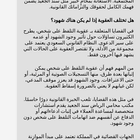
المجتمعية. الاستعانة بمحامٍ خبير مثل سند الجعيد يضمن
فهمك الكامل لحقوقك والتزاماتك القانونية.
هل تختلف العقوبة إذا لم يكن هناك شهود؟
في القضايا المتعلقة بـ عقوبة التلفظ على شخص، يطرح
الكثيرون تساؤلات حول تأثير وجود الشهود أو عدمه
على سير الدعوى. النظام القانوني السعودي يعتمد على
مجموعة من الأدلة، ولا تقتصر العقوبة على الحالات التي
يشهد فيها آخرون فقط.
من المهم فهم أن عقوبة التلفظ على شخص يمكن
إثباتها بعدة طرق، منها التسجيلات الصوتية أو المرئية، أو
حتى الاعترافات. وجود الشهود قد يعزز موقف المدعي،
لكن غيابهم لا يعني بالضرورة إسقاط العقوبة.
في مثل هذه القضايا، تلعب الخبرة القانونية دورًا حاسمًا.
مكتب محامي الرياض سند الجعيد يقدم استشارات
متخصصة لمساعدة العملاء في إثبات ادعاءاتهم أو
الدفاع عن أنفسهم ضد اتهامات التلفظ على شخص دون
وجود شهود.
الجهات القضائية في المملكة تعتمد على مبدأ الموازنة