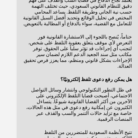
يعتمد نجاح الدفاع في قضايا السب والقذف على فهم
دقيق للنظام القانوني السعودي، حيث تختلف التهمة
حسب نية الجاني وطريقة التلفظ. يساعد المحامي
المختص في تحليل الوقائع وتحديد أفضل السبل القانونية
للتعامل مع القضية، سواء بالدفاع أو المطالبة بالتعويض.
ختاماً، يُنصح باللجوء إلى الاستشارة القانونية فور
التعرض لأي موقف يتعلق بعقوبة التلفظ على شخص،
لتجنب أي إجراءات قد تؤثر سلباً على الحقوق. توفر
مكاتب مثل سند الجعيد الدعم اللازم لضمان سير
الإجراءات بشكل قانوني ومنظم، مما يعزز فرص تحقيق
العدالة.
هل يمكن رفع دعوى تلفظ إلكترونيًا؟
في ظل التطور التكنولوجي وانتشار وسائل التواصل
الاجتماعي، أصبحت قضايا التلفظ الإلكتروني على
الآخرين من أكثر القضايا القانونية شيوعًا. يتساءل
الكثيرون عن إمكانية رفع دعوى في مثل هذه الحالات،
خاصة مع تزايد حالات التنمر والسب والقذف عبر
المنصات الرقمية.
تتيح الأنظمة السعودية للمتضررين من التلفظ