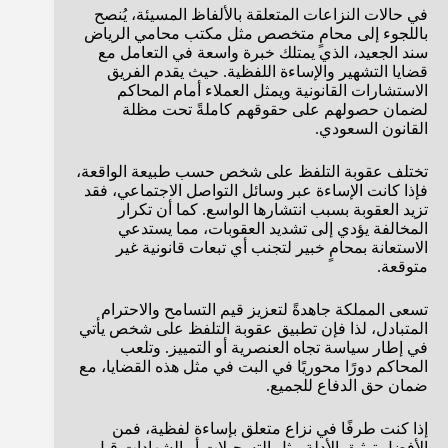
في حالات النزاعات المتعلقة بالألفاظ المسيئة، يُنصح
باللجوء إلى محامٍ متخصص مثل مكتب محامي الرياض
سند الجعيد، الذي يمتلك خبرة واسعة في التعامل مع
قضايا التشهير والإساءة اللفظية. حيث يقدم الفريق
الاستشارات القانونية ويمثل العملاء أمام المحاكم
لضمان حصولهم على حقوقهم كاملةً تحت مظلة
القانون السعودي.
تختلف عقوبة التلفظ على شخص حسب طبيعة الواقعة،
فإذا كانت الإساءة عبر وسائل التواصل الاجتماعي، فقد
تزيد العقوبة بسبب انتشارها الواسع. كما أن تكرار
المخالفة يؤدي إلى تشديد العقوبات، مما يستدعي
الاستعانة بمحامٍ خبير لتجنب أي تبعات قانونية غير
متوقعة.
تسعى المملكة جاهدةً لتعزيز قيم التسامح والاحترام
المتبادل، لذا فإن تطبيق عقوبة التلفظ على شخص يأتي
في إطار سياسة تجاه العنصرية أو التمييز. وتلعب
المحاكم دورًا محوريًا في البت في مثل هذه القضايا، مع
ضمان حق الدفاع للجميع.
إذا كنت طرفًا في نزاع متعلق بإساءة لفظية، فمن
الأفضل توثيق الأدلة مثل التسجيلات أو الشهادات قبل