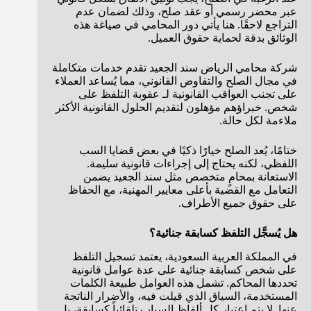
عبر محضر رسمي أو عقد صلح، وذلك لضمان عدم
التراجع لاحقًا. هنا يأتي دور المحامي في صياغة هذه
الوثائق بدقة لحماية حقوق العميل.
شركة محامي الرياض سند الجعيد تقدم خدمات متكاملة
في مجال الصلح والتفاوض القانوني، مما يُساعد العملاء
على تجنب العواقب القانونية لـ عقوبة التلفظ على
شخص. خبراؤهم مؤهلون لتقديم الحلول القانونية الأكثر
ملاءمة لكل حالة.
ختامًا، يُعد الصلح خيارًا ذكيًا في بعض قضايا السب
اللفظي، لكنه يحتاج إلى إجراءات قانونية سليمة.
الاستعانة بمحامٍ متخصص مثل سند الجعيد يضمن
التعامل مع القضية بأعلى معايير المهنية، مع الحفاظ
على حقوق جميع الأطراف.
هل يُسجَّل التلفظ كسابقة جنائية؟
في المملكة العربية السعودية، يعتمد تسجيل التلفظ
على شخص كسابقة جنائية على عدة عوامل قانونية
تحددها المحاكم. تشمل هذه العوامل طبيعة الكلمات
المستخدمة، السياق الذي قيلت فيه، والأضرار الناتجة
عنها. لا يتم اعتبار كل ألفاظ السباب تلقائياً كسابقة، بل