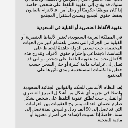
سلوك قد يؤدي إلى عقوبة التلفظ على شخص، خاصة
إذا كان موظفًا حكوميًا أو رجل أمن. فالالتزام بالقانون
يحفظ حقوق الجميع ويضمن استقرار المجتمع.
عقوبة الألفاظ العنصرية أو القبلية في السعودية
في المملكة العربية السعودية، تُعتبر الألفاظ العنصرية أو
القبلية من الجرائم التي تحظى باهتمام كبير من الجهات
المختصة، حيث تسعى الدولة جاهدةً للحفاظ على
التماسك الاجتماعي واحترام حقوق الأفراد. وتندرج هذه
الأفعال تحت بند عقوبة التلفظ على شخص، والتي قد
تصل إلى غرامات مالية كبيرة أو حتى السجن حسب
خطورة الكلمات المستخدمة ومدى تأثيرها على
المجتمع.
يُعد النظام الأساسي للحكم والقوانين الجنائية السعودية
واضحًا في تجريم أي شكل من أشكال التمييز العنصري
أو القبلي، حيث تُطبَّق عقوبة التلفظ على شخص بشكل
صارم لضمان العدالة. وتتراوح العقوبات بين الغرامات
التي قد تصل إلى 50 ألف ريال والسجن لمدة تصل إلى
سنة، خاصةً إذا تسببت الإساءة في أضرار معنوية أو
مادية للضحية.