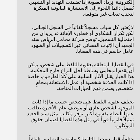
إلكترونية. تزداد العقوبة إذا تضمنت التهديد أو التشهير.
يُفضل دائماً اللجوء إلى الاستشارة القانونية المبكرة
لتجنب تبعات غير متوقعة.
لا يُعتبر كل سباب مسجلاً تلقائياً في السجل الجنائي،
لكن تكرار الشكاوى أو خطورة الإهانة قد يزيدان من
احتمالية التسجيل. توضح شركة محامي الرياض سند
الجعيد أن الإثبات القضائي عبر التسجيلات أو الشهود
عامل حاسم في هذه القضايا.
في القضايا المتعلقة بعقوبة التلفظ على شخص، يمكن
أن يقدم المحامي وساطة لحل النزاع خارج المحكمة.
هذا الخيار يقلل الآثار السلبية على كلا الطرفين، خاصة
إذا كانت العلاقة شخصية أو عمل. الاستعانة بمحامٍ
متخصص يضمن فهم الخيارات المتاحة.
تختلف عقوبة التلفظ على شخص حسب ما إذا كانت
الموجهة لشخص عادي أو موظف عام. الأخيرة يعاقب
عليها النظام بقسوة أكبر. توفر مكاتب مثل سند الجعيد
تمثيلاً قانونياً قوياً في مثل هذه القضايا لضمان حقوق
الموكلين.
ختاماً، قرار تسجيل التلفظ كسابقة جنائية ليس تلقائياً