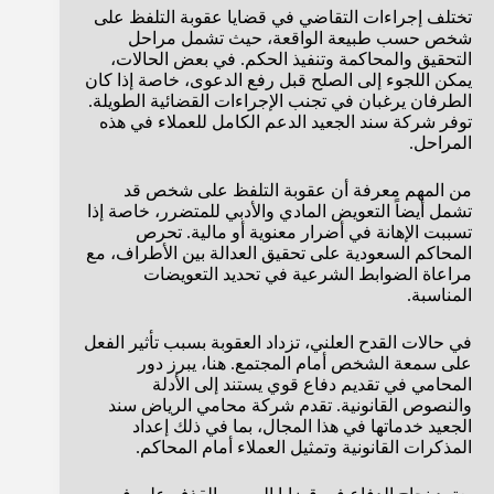
تختلف إجراءات التقاضي في قضايا عقوبة التلفظ على
شخص حسب طبيعة الواقعة، حيث تشمل مراحل
التحقيق والمحاكمة وتنفيذ الحكم. في بعض الحالات،
يمكن اللجوء إلى الصلح قبل رفع الدعوى، خاصة إذا كان
الطرفان يرغبان في تجنب الإجراءات القضائية الطويلة.
توفر شركة سند الجعيد الدعم الكامل للعملاء في هذه
المراحل.
من المهم معرفة أن عقوبة التلفظ على شخص قد
تشمل أيضاً التعويض المادي والأدبي للمتضرر، خاصة إذا
تسببت الإهانة في أضرار معنوية أو مالية. تحرص
المحاكم السعودية على تحقيق العدالة بين الأطراف، مع
مراعاة الضوابط الشرعية في تحديد التعويضات
المناسبة.
في حالات القدح العلني، تزداد العقوبة بسبب تأثير الفعل
على سمعة الشخص أمام المجتمع. هنا، يبرز دور
المحامي في تقديم دفاع قوي يستند إلى الأدلة
والنصوص القانونية. تقدم شركة محامي الرياض سند
الجعيد خدماتها في هذا المجال، بما في ذلك إعداد
المذكرات القانونية وتمثيل العملاء أمام المحاكم.