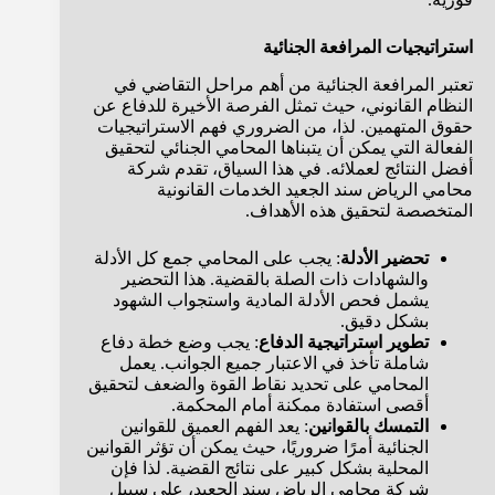
استراتيجيات المرافعة الجنائية
تعتبر المرافعة الجنائية من أهم مراحل التقاضي في
النظام القانوني، حيث تمثل الفرصة الأخيرة للدفاع عن
حقوق المتهمين. لذا، من الضروري فهم الاستراتيجيات
الفعالة التي يمكن أن يتبناها المحامي الجنائي لتحقيق
أفضل النتائج لعملائه. في هذا السياق، تقدم شركة
محامي الرياض سند الجعيد الخدمات القانونية
المتخصصة لتحقيق هذه الأهداف.
تحضير الأدلة
: يجب على المحامي جمع كل الأدلة
والشهادات ذات الصلة بالقضية. هذا التحضير
يشمل فحص الأدلة المادية واستجواب الشهود
بشكل دقيق.
تطوير استراتيجية الدفاع
: يجب وضع خطة دفاع
شاملة تأخذ في الاعتبار جميع الجوانب. يعمل
المحامي على تحديد نقاط القوة والضعف لتحقيق
أقصى استفادة ممكنة أمام المحكمة.
التمسك بالقوانين
: يعد الفهم العميق للقوانين
الجنائية أمرًا ضروريًا، حيث يمكن أن تؤثر القوانين
المحلية بشكل كبير على نتائج القضية. لذا فإن
شركة محامي الرياض سند الجعيد، على سبيل