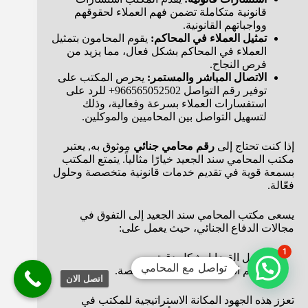
قانونية متكاملة تضمن فهم العملاء لحقوقهم
وواجباتهم القانونية.
تمثيل العملاء في المحاكم:
يقوم المحامون بتمثيل
العملاء في المحاكم بشكل فعال، مما يزيد من
فرص النجاح.
الاتصال المباشر والمستمر:
يحرص المكتب على
توفير رقم التواصل 966565052502+ للرد على
استفسارات العملاء بسرعة وفعالية، وذلك
لتسهيل التواصل بين المحاميين والموكلين.
إذا كنت تحتاج إلى
رقم محامي جنائي
موثوق به, يعتبر
مكتب المحامي سند الجعيد خيارًا مثالياً. يتمتع المكتب
بسمعة قوية في تقديم خدمات قانونية متخصصة وحلول
فعّالة.
يسعى مكتب المحامي سند الجعيد إلى التفوق في
مجالات الدفاع الجنائي، حيث يعمل على:
1
تحليل القضايا بشكل دقيق.
تواصل مع المحامي
تقديم استراتيجيات دفاع متخصصة.
اتصل الان
تعزز هذه الجهود المكانة الاستراتيجية للمكتب في