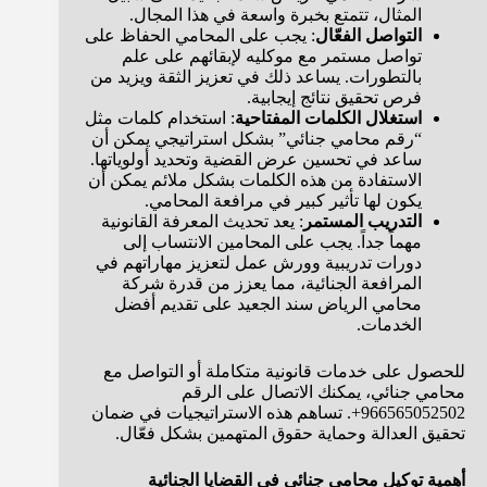
المثال، تتمتع بخبرة واسعة في هذا المجال.
التواصل الفعّال
: يجب على المحامي الحفاظ على
تواصل مستمر مع موكليه لإبقائهم على علم
بالتطورات. يساعد ذلك في تعزيز الثقة ويزيد من
فرص تحقيق نتائج إيجابية.
استغلال الكلمات المفتاحية
: استخدام كلمات مثل
“رقم محامي جنائي” بشكل استراتيجي يمكن أن
ساعد في تحسين عرض القضية وتحديد أولوياتها.
الاستفادة من هذه الكلمات بشكل ملائم يمكن أن
يكون لها تأثير كبير في مرافعة المحامي.
التدريب المستمر
: يعد تحديث المعرفة القانونية
مهماً جداً. يجب على المحامين الانتساب إلى
دورات تدريبية وورش عمل لتعزيز مهاراتهم في
المرافعة الجنائية، مما يعزز من قدرة شركة
محامي الرياض سند الجعيد على تقديم أفضل
الخدمات.
للحصول على خدمات قانونية متكاملة أو التواصل مع
محامي جنائي، يمكنك الاتصال على الرقم
966565052502+. تساهم هذه الاستراتيجيات في ضمان
تحقيق العدالة وحماية حقوق المتهمين بشكل فعّال.
أهمية توكيل محامي جنائي في القضايا الجنائية