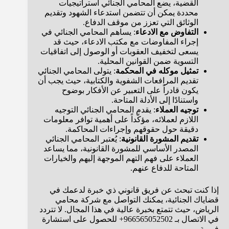
القضية، يضع المحامي الجنائي استراتيجيات
محددة يمكن أن تتضمن استدعاء الشهود وتقديم
الوثائق التي تعزز من موقف الدفاع.
التفاوض مع الادعاء
: يساهم المحامي الجنائي في
إجراء المفاوضات مع مكتب الادعاء، حيث قد
يسعى لتخفيف العقوبات أو الوصول إلى اتفاقيات
التسوية ضمن القوانين المحلية.
تمثيل موكله في المحكمة
: يتولى المحامي الجنائي
تقديم المرافعات الشفوية والكتابية، حيث يجب أن
يكون قادراً على التعبير عن الأفكار بوضوح
واستنادًا إلى الأدلة المتاحة.
توجيه العملاء
: يقدم المحامي الجنائي التوجيه
اللازم لعملائه، مؤكّداً على أهمية توافر معلومات
دقيقة حول حقوقهم وإجراءات المحاكمة.
تقديم المشورة القانونية
: يُعتبر المحامي الجنائي
المصدر الأساسي للمشورة القانونية، مما يساعد
العملاء على فهم التهم الموجهة إليهم والخيارات
المتاحة للدفاع عنهم.
إذا كنت تبحث عن فريق قانوني ذي خبرة لدعمك في
قضاياك الجنائية، يمكنك التواصل مع شركة محامي
الرياض، حيث تتمتع بخبرة عالية في هذا المجال. لا تتردد
في الاتصال بـ 966565052502+ للحصول على استشارة
فورية.