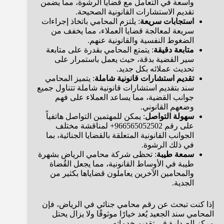
واسعة في التعامل مع قضايا الرشوة، مما يضمن
تقديم الاستشارات القانونية الصحيحة.
استجابات سريعة
: يلتزم المحامي باتخاذ إجراءات
سريعة لمعالجة قضايا العملاء، مما يخفف من
الضغوط النفسية والقانونية عنهم.
متابعة دقيقة
: يتمتع المحامي بقدرة على متابعة
سير القضية بدقة، حيث يعمل باستمرار على
تحديث عملائه بكل جديد.
تقديم استشارات قانونية شاملة
: يتميز المحامي
سند بتقديم استشارات قانونية شاملة تتناول جميع
جوانب القضية، مما يساعد العملاء على فهم
وضعهم القانوني.
سهولة التواصل
: يمكن للمهتمين التواصل هاتفياً
على رقم 966565052502+ لمناقشة مختلف
الجوانب القانونية المتعلقة بالقضايا الجنائية، بما
في ذلك الرشوة.
سمعة طيبة
: تحظى شركة محامي الرياض بشهرة
طيبة في الأوساط القانونية، مما يجعل القُضاة
والمحامين الآخرين يعاملون قضاياها بكثير من
الجدية.
إذا كنت تبحث عن رقم محامي جنائي في الرياض، فإن
المحامي سند الجعيد يُعد خيارًا موثوقًا ولا يزال يحتل
مركز الصدارة في تقديم خدماته.