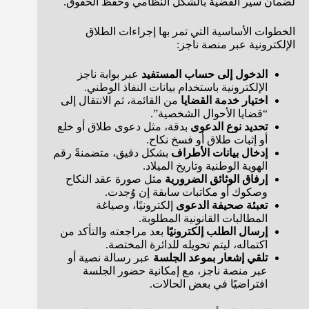
لضمان سير القضية بالشكل النظامي وحفظ الحقوق.
الخطوات الأساسية التي تمر بها إجراءات الطلاق
الإلكترونية عبر منصة ناجز:
الدخول إلى حساب المستفيد
عبر بوابة ناجز
الإلكترونية باستخدام بيانات النفاذ الوطني.
اختيار خدمة القضايا
من القائمة، ثم الانتقال إلى
“قضايا الأحوال الشخصية”.
تحديد نوع الدعوى
بدقة، مثل دعوى طلاق أو خلع
أو إثبات طلاق أو فسخ نكاح.
إدخال بيانات الأطراف
بشكل دقيق، متضمنةً رقم
الهوية الوطنية وتاريخ الميلاد.
إرفاق الوثائق الضرورية
مثل صورة عقد النكاح
وصكوك أو مكاتبات سابقة إن وُجدت.
تعبئة صحيفة الدعوى
إلكترونيًا، وصياغة
المطالبات القانونية المطلوبة.
إرسال الطلب إلكترونيًا
بعد مراجعته والتأكد من
اكتماله، ليتم تحويله للدائرة المختصة.
تلقي إشعار بموعد الجلسة
عبر رسالة نصية أو
عبر منصة ناجز، مع إمكانية حضور الجلسة
افتراضيًا في بعض الحالات.