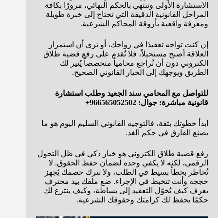
الاستشارة الأولى وتنتهي بالحكم النهائي، مرورًا بكافة
المراحل القانونية الدقيقة التي تحتاج إلى خبرة طويلة
ومعرفة واقعية بأروقة المحاكم الشرعية.
إن كنت تواجه تعقيدًا في زواجك، أو ترى أن استمرار
العلاقة أصبح مستحيلاً، فلا تُقدم على رفع قضية طلاق
الكتروني دون أن تُراجع محامياً متخصصاً يُنير لك
الطريق ويوجهك إلى الخيار القانوني الصحيح.
للتواصل مع المحامي سند الجعيد وطلب استشارة
قانونية مباشرة:
جوال: 966565052502+
ابدأ خطوتك بثقة، فالتوجيه القانوني السليم اليوم هو ما
يصنع الفارق في حكم الغد.
رفع قضية طلاق الكتروني هو خيار ذكي في ظل التحول
الرقمي، لكنه لا يكفي وحده لضمان حفظ الحقوق. لا
تُخاطر بخطأ بسيط في الطلب، ولا تترك خصمك يُجهز
حججه وأنت تتخبط في الإجراء. ضع ملفك بيد محترف
يعرف كيف يُحوّل التعقيد إلى بساطة، وكيف ينتزع لك
حكمًا يحفظ لك كرامتك وحقوقك الشرعية.