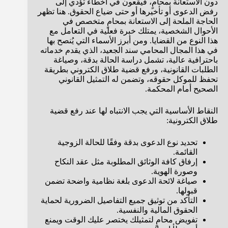
دون الاستعانة بمحامٍ، فيقعون في أخطاء تؤدي إلى
رفض الدعوى أو تأخيرها أو حتى ضياع الحقوق. هنا تظهر
الحاجة الملحة إلى الاستعانة بمحامٍ متخصص في
الأحوال الشخصية، يمتلك خبرة فعلية في التعامل مع
هذا النوع من القضايا. ومن أبرز الأسماء التي يُنصح بها
في هذا المجال المحامي سند الجعيد، الذي يقدم خدماته
باحترافية عالية، تشمل دراسة الحالة بدقة، وصياغة
الطلبات القانونية، ورفع قضية طلاق الكتروني بطريقة
تحفظ للموكل حقوقه، وتضمن له التمثيل القانوني
الصحيح أمام المحكمة.
النقاط الأساسية التي يجب الانتباه لها عند رفع قضية
طلاق الكترونية:
تحديد نوع الدعوى بدقة وفقًا للحالة الزوجية
القائمة.
إرفاق كافة الوثائق المطلوبة مثل عقد النكاح
وصورة الهوية.
صياغة لائحة الدعوى بلغة نظامية واضحة تضمن
قبولها.
التأكد من توثيق جميع التفاصيل الضرورية لحماية
الحقوق المالية والنفسية.
تفويض محامٍ لتمثيلك يختصر عليك الوقت ويمنع