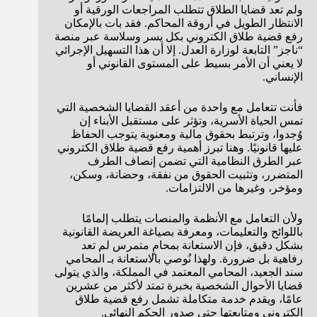
ولم تعد قضايا الطلاق تتطلب المراجعات الورقية أو
الانتظار الطويل في أروقة المحاكم. فقد بات بالإمكان
رفع قضية طلاق الكتروني بكل يسر وسلاسة عبر منصة
“ناجز” التابعة لوزارة العدل. إلا أن هذا التسهيل الإجرائي
لا يعني أن الأمر بسيط على المستوى القانوني أو
الإنساني.
فأنت تتعامل مع واحدة من أعقد القضايا الشخصية التي
تمس الحياة الأسرية، وتؤثر على مستقبل الأبناء إن
وُجدوا، وترتبط بحقوق مالية ومعنوية يتوجب الحفاظ
عليها قانونيًا. وهنا تبرز أهمية رفع قضية طلاق الكتروني
عبر الطرق النظامية التي تضمن إنصاف الطرف
المتضرر، وتثبيت الحقوق من نفقة، وحضانة، وسكن،
ومؤخر، وغيرها من الالتزامات.
ولأن التعامل مع الأنظمة والمنصات يتطلب إلمامًا
باللوائح والتعليمات، ومعرفة بصياغة العريضة القانونية
بشكل دقيق، فإن الاستعانة بمحامٍ متمرس لم تعد
رفاهية بل ضرورة. ولهذا نُوصي بالاستعانة بـ المحامي
سند الجعيد، المحامي المعتمد في المملكة، والذي يتولى
قضايا الأحوال الشخصية بخبرة تمتد لأكثر من عشرين
عامًا، ويقدم خدمة متكاملة تشمل رفع قضية طلاق
الكتروني ومتابعتها حتى صدور الحكم النهائي.