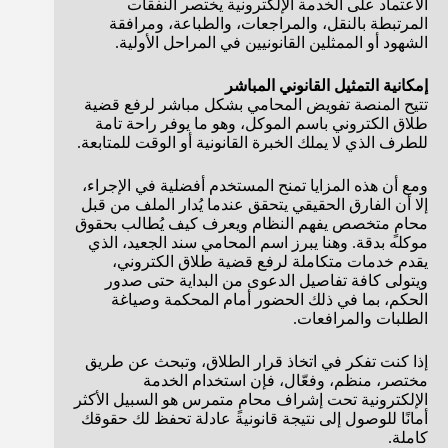
الاعتماد على الخدمة الإلكترونية يختصر النفقات
المرتبطة بالنقل، والمراجعات، والطباعة، ومرافقة
الشهود أو الممثلين القانونيين في المراحل الأولية.
إمكانية التمثيل القانوني المباشر
تتيح المنصة تفويض المحامي بشكل مباشر لرفع قضية
طلاق الكتروني باسم الموكل، وهو ما يوفر راحة تامة
للطرف الذي لا يملك الخبرة القانونية أو الوقت للمتابعة.
ومع أن هذه المزايا تمنح المستخدم أفضلية في الإجراء،
إلا أن الفارق الحقيقي يتحقق عندما يُدار الملف من قبل
محامٍ متخصص يفهم النظام ويعرف كيف يُطالب بحقوق
موكله بدقة. وهنا يبرز اسم المحامي سند الجعيد، الذي
يقدم خدمات متكاملة لرفع قضية طلاق الكتروني،
ويتولى كافة تفاصيل الدعوى من البداية حتى صدور
الحكم، بما في ذلك الحضور أمام المحكمة وصياغة
الطلبات والمرافعات.
إذا كنت تفكر في اتخاذ قرار الطلاق، وتبحث عن طريق
مختصر، منظم، وفعّال، فإن استخدام الخدمة
الإلكترونية تحت إشراف محامٍ متمرس هو السبيل الأكثر
أمانًا للوصول إلى نتيجة قانونية عادلة تحفظ لك حقوقك
كاملة.