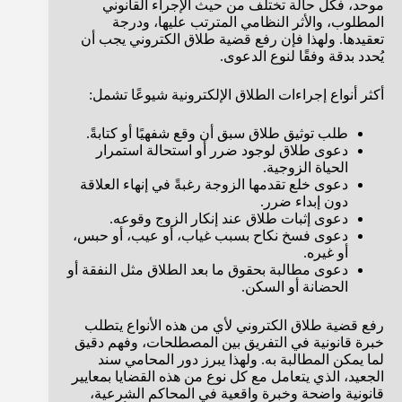
موحد، فكل حالة تختلف من حيث الإجراء القانوني
المطلوب، والأثر النظامي المترتب عليها، ودرجة
تعقيدها. ولهذا فإن رفع قضية طلاق الكتروني يجب أن
يُحدد بدقة وفقًا لنوع الدعوى.
أكثر أنواع إجراءات الطلاق الإلكترونية شيوعًا تشمل:
طلب توثيق طلاق سبق أن وقع شفهيًا أو كتابةً.
دعوى طلاق لوجود ضرر أو استحالة استمرار
الحياة الزوجية.
دعوى خلع تقدمها الزوجة رغبةً في إنهاء العلاقة
دون إبداء ضرر.
دعوى إثبات طلاق عند إنكار الزوج وقوعه.
دعوى فسخ نكاح بسبب غياب، أو عيب، أو حبس،
أو غيره.
دعوى مطالبة بحقوق ما بعد الطلاق مثل النفقة أو
الحضانة أو السكن.
رفع قضية طلاق الكتروني لأي من هذه الأنواع يتطلب
خبرة قانونية في التفريق بين المصطلحات، وفهم دقيق
لما يمكن المطالبة به. ولهذا يبرز دور المحامي سند
الجعيد، الذي يتعامل مع كل نوع من هذه القضايا بمعايير
قانونية واضحة وخبرة واقعية في المحاكم الشرعية،