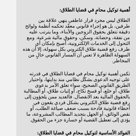
أهمية توكيل محامٍ في قضايا الطلاق:
الطلاق ليس مجرد قرار عاطفي ينهي علاقة بين
طرفين، بل هو إجراء قانوني معقّد تحكمه أنظمة ولوائح
دقيقة تتعلق بحقوق الزوجين والأبناء، وما يترتب عليه
من نفقة، وحضانة، وسكن، وحقوق مالية شرعية. ومع
التحول إلى الخدمات الإلكترونية، أصبح بإمكان أي
طرف رفع قضية طلاق الكتروني بكل سهولة، إلا أن هذه
السهولة الظاهرة لا تعني أن المسار القانوني خالٍ من
المخاطر.
تكمن أهمية توكيل محامٍ في قضايا الطلاق في قدرته
على توجيه الدعوى بشكل نظامي منذ بدايتها، واختيار
الطريق القانوني الصحيح، سواء تعلق الأمر بدعوى
طلاق، أو خلع، أو فسخ نكاح، أو إثبات طلاق، أو المطالبة
بالحقوق المالية بعد الانفصال. فالعديد ممن يلجؤون إلى
رفع قضية طلاق الكتروني بشكل فردي يقعون في
أخطاء قانونية فادحة بسبب ضعف صياغة الطلب، أو
نقص الوثائق، أو الجهل بتحديد المطالب المشروعة، ما
يؤدي إلى تعطيل القضية أو خسارة جزء من الحقوق.
الفوائد الأساسية لتوكيل محامٍ في قضايا الطلاق: