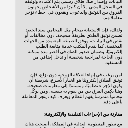
البيانات وإصدار صك طلاق رسمي يتم اعتماده وتوثيقه
في السجل المدني. إلا أن كثيرًا من الأشخاص يجهلون
الفروق بين التوثيق والدعوى، ويقعون في أخطاء تؤخر
معاملاتهم.
ولذلك، فإن الاستعانة بمحامٍ مثل المحامي سند الجعيد
تضمن توثيق الطلاق بطريقة صحيحة، دون مخالفات أو
نقص في البيانات، ووفق الصياغة المعتمدة من الجهات
المختصة. كما يقدم المكتب خدمة متابعة الطلب
إلكترونيًا، وضمان صدور الصك في أقصر مدة ممكنة
دون الحاجة لمراجعة شخصية أو تدخل إضافي من
المستفيد.
لمن يرغب في إنهاء العلاقة الزوجية دون نزاع، فإن
توثيق الطلاق إلكترونيًا هو الخيار الأسرع، شريطة أن
يكون الإجراء نظاميًا، ومستندًا إلى معلومات صحيحة.
وهنا يكمن الفرق بين من يقوم به بنفسه، ومن يوكّل
محامياً متمرساً يفهم النظام ويعرف كيف ينجز المعاملة
بأعلى دقة.
مقارنة بين الإجراءات التقليدية والإلكترونية:
مع تطور المنظومة العدلية في المملكة، أصبحت هناك