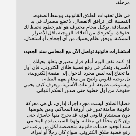
مرحلة.
في ظل تعقيدات الطلاق القانونية، ووسط الضغوط
النفسية التي ترافق الانفصال، لا تضع مصيرك في يد
المصادفة. توكيل محامٍ محترف هو أهم خطوة تحفظ لك
حقوقك، وتُخرجك من العلاقة الزوجية بأقل الأضرار
الممكنة، ووفق نظام يحميك من أي إجحاف أو استغلال.
استشارات قانونية تواصل الآن مع المحامي سند الجعيد:
إذا كنت تقف اليوم أمام قرار مصيري يتعلق بحياتك
الأسرية، وتفكر في رفع قضية طلاق الكتروني، فإن أول
ما تحتاج إليه ليس مجرد الدخول إلى منصة إلكترونية،
بل توجيه قانوني واضح من محامٍ يفهم النظام،
ويستوعب طبيعة النزاعات الأسرية، ويعرف كيف يحمي
حقوقك من أول خطوة حتى صدور الحكم النهائي.
قضايا الطلاق ليست مجرد إجراء إداري، بل هي معركة
قانونية صامتة تدور في أروقة المحاكم، ومن يخوضها
دون مستشار قانوني قوي، قد يخرج منها خاسرًا، حتى
وإن كان محقًا في مطلبه. ولهذا السبب يقدم المحامي
سند الجعيد خدمات قانونية متخصصة لكل من يرغب في
رفع قضية طلاق الكتروني، سواء كان رجلاً أو امرأة،