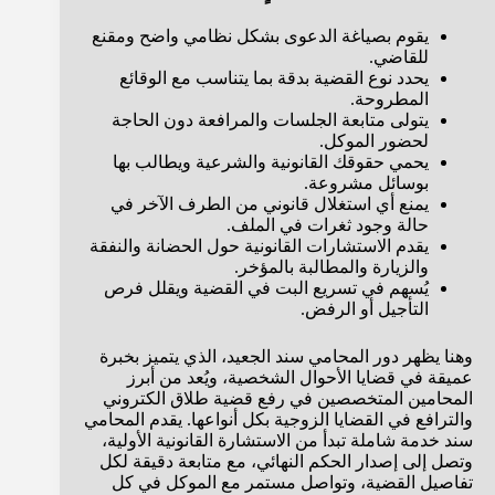
يقوم بصياغة الدعوى بشكل نظامي واضح ومقنع
للقاضي.
يحدد نوع القضية بدقة بما يتناسب مع الوقائع
المطروحة.
يتولى متابعة الجلسات والمرافعة دون الحاجة
لحضور الموكل.
يحمي حقوقك القانونية والشرعية ويطالب بها
بوسائل مشروعة.
يمنع أي استغلال قانوني من الطرف الآخر في
حالة وجود ثغرات في الملف.
يقدم الاستشارات القانونية حول الحضانة والنفقة
والزيارة والمطالبة بالمؤخر.
يُسهم في تسريع البت في القضية ويقلل فرص
التأجيل أو الرفض.
وهنا يظهر دور المحامي سند الجعيد، الذي يتميز بخبرة
عميقة في قضايا الأحوال الشخصية، ويُعد من أبرز
المحامين المتخصصين في رفع قضية طلاق الكتروني
والترافع في القضايا الزوجية بكل أنواعها. يقدم المحامي
سند خدمة شاملة تبدأ من الاستشارة القانونية الأولية،
وتصل إلى إصدار الحكم النهائي، مع متابعة دقيقة لكل
تفاصيل القضية، وتواصل مستمر مع الموكل في كل