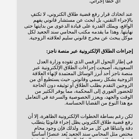
أي خطأ إجرائي.
عند اتخاذك قرار رفع قضية طلاق الكتروني، لا تكتفِ
بالإجراء التقني، بل ابحث عن مستشار قانوني يفهم
الواقع، ويملك القدرة على قيادة الدعوى من بدايتها حتى
نهايتها. وهذا ما يقدمه مكتب المحامي سند الجعيد لكل
موكل يبحث عن مخرج قانوني سليم لعلاقته الزوجية.
إجراءات الطلاق الإلكترونية عبر منصة ناجز:
في إطار التحول الرقمي الذي تقوده وزارة العدل
السعودية، أصبحت إجراءات الطلاق الإلكترونية عبر
منصة ناجز أحد أبرز الوسائل المعتمدة لإنهاء العلاقة
الزوجية بشكل رسمي وقانوني. حيث يستطيع أي من
الزوجين التقدم بطلب الطلاق أو توثيقه دون الحاجة
للحضور الفوري إلى المحكمة، مما يوفر الكثير من
الوقت والجهد، ويعزز الخصوصية والسرعة في التعامل
مع هذا النوع من القضايا الحساسة.
لكن رغم بساطة الخطوات الإلكترونية الظاهرة، إلا أن
رفع قضية طلاق الكتروني يظل إجراء قانونيًا يتطلب
دقة وانتباهًا في كل مرحلة. ولذلك فإن وجود محامٍ
مختص مثل المحامي سند الجعيد يُعد عنصرًا أساسيًا