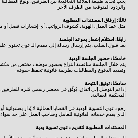
يجب تحديد طبيعة العلاقة التعاقدية بين الطرفين، ونوع المطالبة 
والردود المتوقعة من الطرف الآخر.
ثالثًا: إرفاق المستندات المطلوبة
مثل عقد العمل، الهوية، كشوف الرواتب، أي إشعارات فصل أو مرا
رابعًا: استلام إشعار بموعد الجلسة
بعد قبول الطلب، يتم إرسال رسالة إلى مقدم الدعوى تحتوي على 
خامسًا: حضور الجلسة الودية
يتم خلال الجلسة مناقشة النزاع بحضور موظف مختص من مكتب ال
وتقديم الدفوع والمطالبات بطريقة قانونية تحفظ حقوقه.
سادسًا: توثيق النتيجة
إذا تم التوصل إلى اتفاق، يُوثّق في محضر رسمي مُلزم للطرفين. وإ
المحكمة العمالية.
رفع دعوى التسوية الودية في القضايا العمالية لا يُدار بعشوائية 
الذي يقدم خدماته القانونية للعامل وصاحب العمل على حد سواء
المستندات المطلوبة لتقديم دعوى تسوية ودية
المستندات المطلوبة لتقديم دعوى تسوية ودية تُعتبر حجر الأس