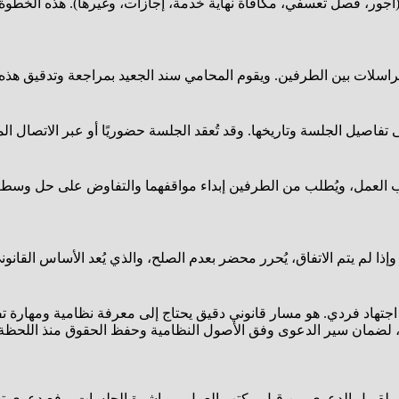
(أجور، فصل تعسفي، مكافأة نهاية خدمة، إجازات، وغيرها). هذه الخطوة ب
سلات بين الطرفين. ويقوم المحامي سند الجعيد بمراجعة وتدقيق هذه ال
تفاصيل الجلسة وتاريخها. وقد تُعقد الجلسة حضوريًا أو عبر الاتصال
عمل، ويُطلب من الطرفين إبداء مواقفهما والتفاوض على حل وسط. ي
ذا لم يتم الاتفاق، يُحرر محضر بعدم الصلح، والذي يُعد الأساس القانوني
أو اجتهاد فردي. هو مسار قانوني دقيق يحتاج إلى معرفة نظامية ومهارة ت
، لضمان سير الدعوى وفق الأصول النظامية وحفظ الحقوق منذ اللحظة ا
اس لقبول الدعوى من قِبل مكتب العمل ومباشرة الجلسات. رفع دعوى ت