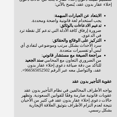
إخلاء عقار بدون عقد، يُنصح بالآتي:
الابتعاد عن العبارات المبهمة
:
يجب استخدام لغة قانونية واضحة ومحددة.
تدعيم الادعاءات بالوثائق
:
ضرورة إرفاق كافة الأدلة التي تدعم كل نقطة ترد
في الدعوى.
التركيز على الوقائع والحقائق
:
سرد الأحداث بشكل مرتب وموضوعي لتفادي أي
لبس أو تفسيرات متعددة.
مراجعة الصيغة مع مستشار قانوني
:
من الضروري التعاون مع المحامي
سند الجعيد
للتأكد من دقة صياغة دعوى إخلاء عقار بدون
عقد، والتواصل معه عبر الرقم 966565052502+.
عقوبة التأجير بدون عقد
يواجه الأطراف المخالفين في نظام التأجير بدون عقد
عقوبات قانونية صارمة وفقًا للقوانين السعودية. وتظهر
حالات دعوى إخلاء عقار بدون عقد في كثير من الأحيان
نتيجة لعدم التزام الأطراف بتوثيق العلاقة الإيجارية
بشكل رسمي.