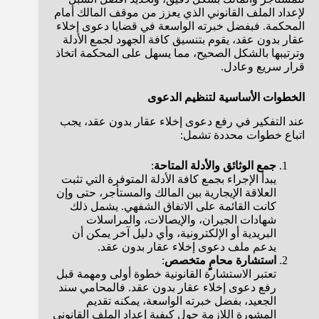
لإعداد الملف القانوني الذي يعزز من موقف المالك أمام
المحكمة. فبفضل خبرته الواسعة في قضايا دعوى إخلاء
عقار بدون عقد، يقوم بتنسيق كافة الجهود لجمع الأدلة
وترتيبها بالشكل الصحيح، مما يسهل على المحكمة اتخاذ
قرار سريع وعادل.
الخطوات الأساسية لتنظيم الدعوى
عند التفكير في رفع دعوى إخلاء عقار بدون عقد، يجب
اتباع خطوات محددة تشمل:
جمع الوثائق والأدلة المتاحة
:
يبدأ الإجراء بجمع كافة الأدلة المتوفرة التي تثبت
العلاقة الإيجارية بين المالك والمستأجر، حتى وإن
كانت القائمة على الاتفاق الشفهي. يشمل ذلك
شهادات الجيران، والإيصالات، والمراسلات
البريدية أو الإلكترونية، وأي دليل آخر يمكن أن
يدعم ملف دعوى إخلاء عقار بدون عقد.
استشارة محامٍ متخصص
:
تعتبر الاستشارة القانونية خطوة أولى ومهمة قبل
رفع دعوى إخلاء عقار بدون عقد. فالمحامي سند
الجعيد، بفضل خبرته الواسعة، يمكنه تقديم
المشورة اللازمة حول كيفية إعداد الملف القانوني