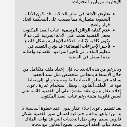
الإيجارية. من أبرز التحديات:
تعارض الأدلة
: في بعض الحالات، قد تكون الأدلة
الشفوية متضاربة مما يصعب على المحكمة اتخاذ
قرار واضح.
عدم كفاية الوثائق الرسمية
: غياب العقد المكتوب
يجعل القضية تعتمد على الأدلة الجزئية التي قد لا
تكون كافية لإثبات العلاقة الإيجارية بشكل قاطع.
تأخير الإجراءات القضائية
: قد يؤدي التعقيد في
تنظيم الملف إلى تأخير المواعيد القضائية وإطالة
مدة الفصل في القضية.
وبالرغم من هذه التحديات، فإن إعداد ملف متكامل من
خلال الاستعانة بمحامي متخصص مثل سند الجعيد
يساهم في تجاوز العقبات القانونية وتحويلها إلى نقاط
قوة في الملف القانوني. ويظل استخدام عبارة دعوى
إخلاء عقار بدون عقد مؤشرًا على أن القضية قائمة على
أسس قانونية متينة رغم غياب العقد المكتوب.
يعد تنظيم دعوى إخلاء عقار بدون عقد خطوة أساسية لا
بد من اتباعها بدقة واحترافية لضمان سير القضية بشكل
قانوني سليم. وفي ظل التحديات التي قد تواجه الملاك
نتيجة غياب العقد الرسمي، يصبح التعاون مع محامٍ