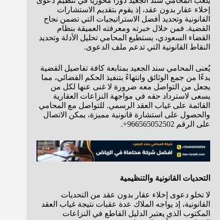
يلعب المحامي سند الجعيد دورًا محوريًا في تنظيم دعوى
إخلاء عقار بدون عقد، إذ يقوم بتقديم الاستشارات
القانونية وتحديد أفضل الاستراتيجيات التي تضمن نجاح
القضية. فمن خلال خبرته ومعرفته العميقة بنظام
القضاء السعودي، يستطيع المحامي تحليل الأدلة وتحديد
النقاط القانونية التي تدعم ملف الدعوى.
يُعنى المحامي سند الجعيد بمتابعة كافة تفاصيل القضية
بدءًا من جمع الوثائق وانتهاءً بتنفيذ الحكم القضائي، مما
يجعل من التواصل معه ضرورة لا غنى عنها لكل من
يسعى لاسترداد حقه في مواجهة النزاعات العقارية
القائمة على غياب العقد الرسمي. للتواصل مع المحامي
والحصول على استشارة قانونية مميزة، يمكن الاتصال
على الرقم 966565052502+.
التحديات القانونية والتنظيمية
لا تخلو دعوى إخلاء عقار بدون عقد من التحديات
القانونية، إذ يواجه الملاك عدة عقبات نتيجة غياب العقد
المكتوب الذي يعتبر الدليل القاطع في النزاعات