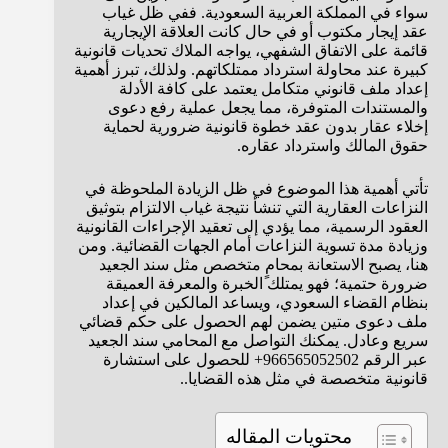
سواء في المملكة العربية السعودية. ففي ظل غياب
عقد إيجار مكتوب أو في حال كانت العلاقة الإيجارية
قائمة على الاتفاق الشفهي، يواجه الملاك تحديات قانونية
كبيرة عند محاولة استرداد ممتلكاتهم. ولذلك، تبرز أهمية
إعداد ملف قانوني متكامل يعتمد على كافة الأدلة
والمستندات المتوفرة، مما يجعل عملية رفع دعوى
إخلاء عقار بدون عقد خطوة قانونية ضرورية لحماية
حقوق المالك واسترداد عقاره.
تأتي أهمية هذا الموضوع في ظل الزيادة الملحوظة في
النزاعات العقارية التي تنشأ نتيجة غياب الالتزام بتوثيق
العقود الرسمية، مما يؤدي إلى تعقيد الإجراءات القانونية
وزيادة مدة تسوية النزاعات أمام الجهات القضائية. ومن
هنا، يصبح الاستعانة بمحامٍ متخصص مثل سند الجعيد
ضرورة حتمية؛ فهو يمتلك الخبرة والمعرفة العميقة
بنظام القضاء السعودي، ويساعد المالكين في إعداد
ملف دعوى متين يضمن لهم الحصول على حكم قضائي
سريع وعادل. يمكنك التواصل مع المحامي سند الجعيد
عبر الرقم 966565052502+ للحصول على استشارة
قانونية متخصصة في مثل هذه القضايا..
محتويات المقاله