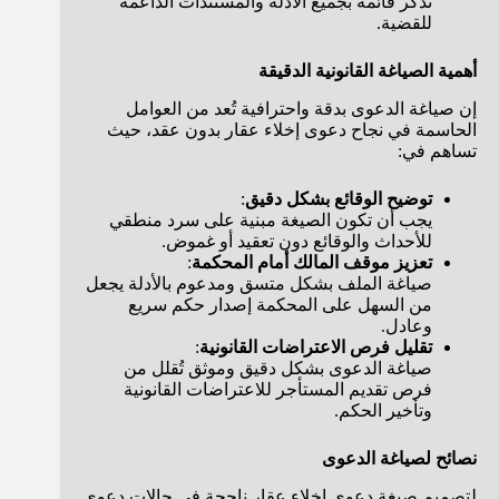
تذكر قائمة بجميع الأدلة والمستندات الداعمة
للقضية.
أهمية الصياغة القانونية الدقيقة
إن صياغة الدعوى بدقة واحترافية تُعد من العوامل
الحاسمة في نجاح دعوى إخلاء عقار بدون عقد، حيث
تساهم في:
توضيح الوقائع بشكل دقيق
:
يجب أن تكون الصيغة مبنية على سرد منطقي
للأحداث والوقائع دون تعقيد أو غموض.
تعزيز موقف المالك أمام المحكمة
:
صياغة الملف بشكل متسق ومدعوم بالأدلة يجعل
من السهل على المحكمة إصدار حكم سريع
وعادل.
تقليل فرص الاعتراضات القانونية
:
صياغة الدعوى بشكل دقيق وموثق تُقلل من
فرص تقديم المستأجر للاعتراضات القانونية
وتأخير الحكم.
نصائح لصياغة الدعوى
لتصميم صيغة دعوى إخلاء عقار ناجحة في حالات دعوى