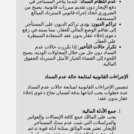
عدم انتظام السداد
: عندما يتأخر المستأجر في
دفع الإيجار دون تقديم مبررات قانونية، يصبح من
الضروري اتخاذ إجراء قانوني لاسترداد المبالغ
المستحقة.
تراكم الديون
: يؤدي تراكم الديون على المستأجر
إلى تفاقم الوضع المالي للعقار، مما يستدعي رفع
دعوى إخلاء عقار بدون عقد لاستعادة السيطرة
على العقار.
تكرار حالات التأخير
: إذا تكررت حالات عدم
السداد دون حل من خلال المحاولات الودية، يصبح
اللجوء إلى القضاء الخيار الأمثل لاسترداد الحقوق
المالية.
الإجراءات القانونية لمتابعة حالة عدم السداد
تتضمن الإجراءات القانونية لمتابعة حالات عدم السداد
عدة خطوات يجب اتباعها بدقة لضمان نجاح دعوى إخلاء
عقار بدون عقد:
جمع الأدلة المالية
:
يجب على المالك جمع كافة الإيصالات والفواتير
والمراسلات التي تثبت عدم سداد المستأجر
للإيجار. تعتبر هذه الوثائق بمثابة أدلة قوية تدعم
ملف دعوى إخلاء عقار بدون عقد، حتى وإن لم