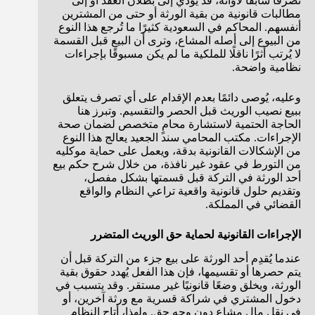
تصرفًا سابقًا لأوانه، قد يؤدي إلى بطلان العقد أو إلى
مطالبات قانونية من بقية الورثة أو حتى من المشترين
أنفسهم. المحاكم في السعودية كثيرًا ما تُرجع هذا النوع
من البيوع إلى أصله المشاع، وترى أن البيع قبل القسمة
لا يُرتب أثرًا ناقلًا للملكية ما لم يكن مسبوقًا بإجراءات
نظامية واضحة.
وعليه، يُوصى دائمًا بعدم الإقدام على أي تصرف يتعلق
ببيع نصيب الوريث قبل الحصر والتقسيم. وتبرز هنا
الحاجة الحتمية لاستشارة محامٍ متخصص لضمان صحة
الإجراءات. مكتب المحامي سند الجعيد يعالج هذا النوع
من الإشكالات القانونية بدقة، ويعمل على حماية موكليه
من التورط في عقود غير نافذة، من خلال شرح حكم بيع
أحد الورثة في التركة قبل قسمتها بشكل مفصل،
وتقديم حلول قانونية واقعية تراعي النظام والواقع
القضائي في المملكة.
الإجراءات القانونية لحماية حق الوريث المتضرر
عندما يُقدِم أحد الورثة على بيع جزء من التركة قبل أن
يتم حصرها أو تقسيمها، فإن هذا الفعل يُهدد حقوق بقية
الورثة، ويخلق وضعًا قانونيًا غير مستقر. وقد يتسبب في
دخول المشتري في شراكة قسرية مع ورثة آخرين، أو
في نقل مال مشاع دون وجه حق. ولهذا، أتاح النظام