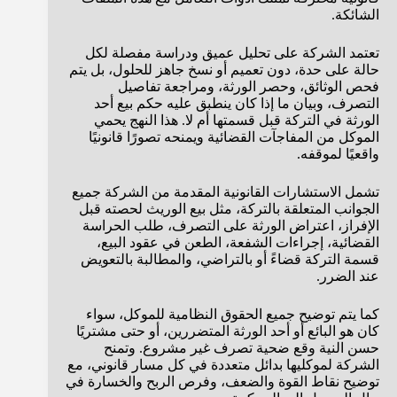
الشائكة.
تعتمد الشركة على تحليل عميق ودراسة مفصلة لكل
حالة على حدة، دون تعميم أو نسخ جاهز للحلول، بل يتم
فحص الوثائق، وحصر الورثة، ومراجعة تفاصيل
التصرف، وبيان ما إذا كان ينطبق عليه حكم بيع أحد
الورثة في التركة قبل قسمتها أم لا. هذا النهج يحمي
الموكل من المفاجآت القضائية ويمنحه تصورًا قانونيًا
واقعيًا لموقفه.
تشمل الاستشارات القانونية المقدمة من الشركة جميع
الجوانب المتعلقة بالتركة، مثل بيع الوريث لحصته قبل
الإفراز، اعتراض الورثة على التصرف، طلب الحراسة
القضائية، إجراءات الشفعة، الطعن في عقود البيع،
قسمة التركة قضاءً أو بالتراضي، والمطالبة بالتعويض
عند الضرر.
كما يتم توضيح جميع الحقوق النظامية للموكل، سواء
كان هو البائع أو أحد الورثة المتضررين، أو حتى مشتريًا
حسن النية وقع ضحية تصرف غير مشروع. وتمنح
الشركة لموكليها بدائل متعددة في كل مسار قانوني، مع
توضيح نقاط القوة والضعف، وفرص الربح والخسارة في