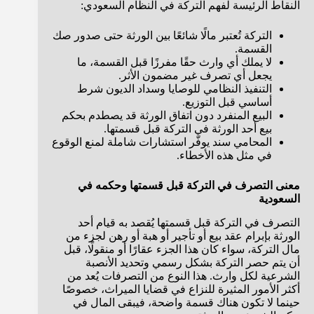
النقاط الرئيسة لفهم التركة في النظام السعودي:
التركة تُعتبر مالًا شائعًا بين الورثة حتى صدور صك
القسمة.
لا يملك أي وارث حقًا مفرزًا قبل القسمة، ما
يجعل أي تصرف غير مضمون الأثر.
التنفيذ النظامي للوصايا وسداد الديون شرط
أساسي قبل التوزيع.
البيع المنفرد دون اتفاق الورثة قد يصطدم بحكم
بيع أحد الورثة في التركة قبل قسمتها.
المحامي سند يوفّر استشارات شاملة لمنع الوقوع
في مثل هذه الأخطاء.
معنى التصرف في التركة قبل قسمتها وحكمه في
السعودية
التصرف في التركة قبل قسمتها يُقصد به قيام أحد
الورثة بإبرام عقد بيع أو تأجير أو هبة أو رهن لجزء من
مال التركة، سواء كان هذا الجزء عقارًا أو منقولًا، قبل
أن يتم حصر التركة بشكل رسمي وتحديد الأنصبة
الشرعية لكل وارث. هذا النوع من التصرفات يُعد من
أكثر الأمور المثيرة للنزاع في قضايا الميراث، خصوصًا
حينما لا تكون هناك قسمة واضحة، فيبقى المال في