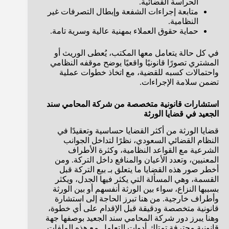
الحراسة القضائية.
متابعة إجراءات الشفعة وإبطال التصرفات غير
النظامية.
حماية حقوق العملاء بمهنية عالية وسرية تامة.
في كل حالة يتعامل معها المكتب، يُعطى الوريث أو
المشتري تصورًا قانونيًا واقعيًا يوضح موقفه النظامي
واحتمالات كسبه للقضية، مع اتخاذ خطوات عملية
تضمن سلامة الإجراءات.
استشارات قانونية متخصصة من شركة المحامي سند
الجعيد في قضايا الورثة
قضايا الورثة من أكثر القضايا حساسية وتعقيدًا في
النظام القضائي السعودي، نظرًا لتداخل الجوانب
الشرعية مع القواعد النظامية، وكثرة الأطراف
المعنيين، وتعدد الأعيان والمنافع داخل التركة. ومن
أخطر صور هذه القضايا ما يتعلق بـ بيع التركة قبل
القسمة، وهي المسألة التي يكثر فيها الجدل، ويكثر
بسببها النزاع، سواء بين الورثة أنفسهم أو بين الورثة
وأطراف خارجية. من هنا تبرز الحاجة إلى استشارة
قانونية متخصصة ودقيقة قبل الإقدام على أي خطوة،
وهنا يبرز دور شركة المحامي سند الجعيد بوصفها جهة
قانونية محترفة تمتلك أدوات التعامل مع هذه الملفات