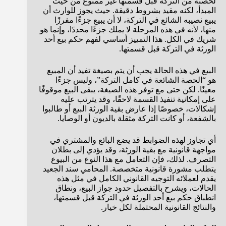
لحصته من التركة قبل قسمتها غير ممنوع من حيث
المبدأ، لكنه مقيد بشروط دقيقة. حيث يجوز للوارث أن
يبيع نصيبه الشائع في التركة، لا أن يبيع جزءًا مفرزًا
منها، لأنه في هذه المرحلة لا يملك جزءًا محددًا، وإنما هو
شريك في الكل. هذا التمييز أساسي لفهم حكم بيع أحد
الورثة في التركة قبل قسمتها.
البيع في هذه الحالة يجب أن يتم بصيغة تفيد أن المبيع
هو “الحصة الشائعة في كامل التركة”، وليس جزءًا
معينًا. لكن حتى مع توفر هذه الصيغة، يبقى البيع موقوفًا
على إمكانية تنفيذ القسمة لاحقًا، وقد يترتب عليه
إشكالات، خصوصًا إذا عارض بقية الورثة البيع أو طالبوا
بالشفعة، أو كانت التركة مثقلة بالديون أو الوصايا.
أي تجاوز لهذه الضوابط قد يضع البائع والمشتري في
مواجهة قانونية مع بقية الورثة، وقد يؤدي إلى بطلان
التصرف. لذلك، فإن التعامل مع هذا النوع من البيوع
يتطلب مشورة قانونية متخصصة. المحامي سند الجعيد
يقدم لعملائه التوجيه القانوني الكامل في مثل هذه
الحالات، ويشرح بالتفصيل حدود جواز البيع، ونطاق
انطباق حكم بيع أحد الورثة في التركة قبل قسمتها،
والنتائج القانونية المحتملة لكل خيار.