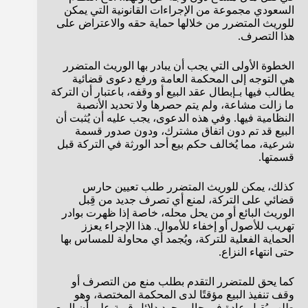
السعودي مجموعة من الإجراءات القانونية التي يمكن
للوريث المتضرر من خلالها حماية حقه والاعتراض على
هذا التصرف.
الخطوة الأولى التي يجب أن يبادر بها الوريث المتضرر
هي التوجه إلى المحكمة العامة ورفع دعوى قضائية
يطالب فيها بـإبطال عقد البيع أو وقفه، باعتبار أن التركة
ما زالت مشاعة، ولم يتم حصرها ولا تحديد الأنصبة
النظامية فيها. وفي هذه الدعوى، يجب عليه أن يُثبت أن
البيع قد تم دون اتفاق مشترك، ودون صدور قسمة
شرعية، مما يُخالف حكم بيع أحد الورثة في التركة قبل
قسمتها.
كذلك، يمكن للوريث المتضرر طلب تعيين حارس
قضائي على التركة، لمنع أي تصرف جديد من قِبل
الوريث البائع أو من يحل محله، خاصة إذا ظهرت بوادر
تهريب للأصول أو إخفاء للأموال. هذا الإجراء يعزز
الحماية الفعلية للتركة، ويُجمد أي محاولة للمساس بها
حتى انتهاء النزاع.
كما يحق للمتضرر التقدم بطلب منع من التصرف أو
وقف تنفيذ البيع مؤقتًا لدى المحكمة المختصة، وهو
طلب يُقبل عادة في حال وجود دلائل قوية على أن البيع