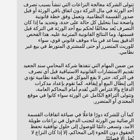
تتولى الشركة معالجة النزاعات التي تنشأ بسبب تصرف
أحد الورثة في مال التركة دون اتفاق باقي الورثة أو قبل
صدور القسمة النظامية. وتعمل وفق خطة قانونية
واضحة تبدأ بتحليل كل حالة على حدة، وتحديد ما إذا كان
التصرف يُعد مخالفًا لحكم بيع أحد الورثة في التركة قبل
قسمتها، وما النتائج القانونية المترتبة عليه. هذا الفحص
الدقيق يساعد في بناء موقف قانوني قوي، سواء
للوريث المتضرر أو حتى للمشتري المتورط في بيع غير
نظامي.
من ضمن المهام التي تنفذها شركة المحامي سند الجعيد
تقديم الاستشارات القانونية الاستباقية قبل أي تصرف
في التركة، حتى لا يقع الموكل في مخالفة نظامية تؤدي
إلى إبطال البيع أو إيقافه. كما تقوم بإعداد مذكرات
الدفاع والاعتراض التي تُقدم أمام المحاكم العامة،
وتتولى الترافع الكامل عن الورثة سواء كانوا في موقع
المعتدي أو المتضرر.
كما أن للشركة دورًا فاعلًا في صياغة اتفاقات القسمة
الرضائية بين الورثة لتجنب الدخول في نزاعات طويلة
الأمد، وتسعى دائمًا للوصول إلى حلول توافقية تحفظ
الحقوق دون اللجوء إلى المحاكم، إلا إذا كان النزاع لا
يُحل إلا قضائيًا.