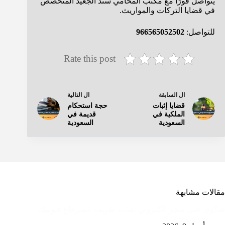
يتواصل فورًا مع مكتب المحامي
سند الجعيد
المتخصص
في قضايا التركات والمواريث.
للتواصل:
966565052502
Rate this post
ال
السابقة
ال
التالية
قضايا إثبات
حجة استحكام
الملكية في
قديمة في
السعودية
السعودية
مقالات مشابهة
شكوى على متجر الكتروني نصاب طريقة استرجاع فلوسك