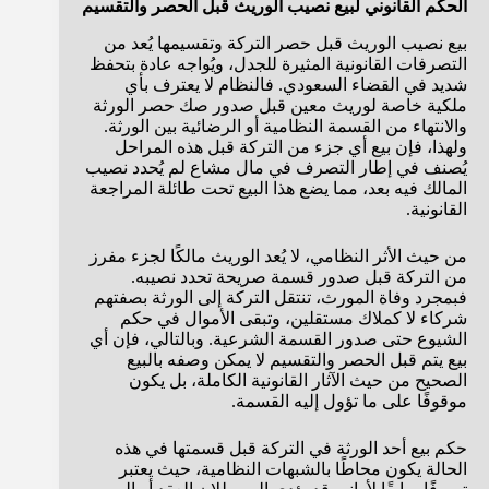
الحكم القانوني لبيع نصيب الوريث قبل الحصر والتقسيم
بيع نصيب الوريث قبل حصر التركة وتقسيمها يُعد من
التصرفات القانونية المثيرة للجدل، ويُواجه عادة بتحفظ
شديد في القضاء السعودي. فالنظام لا يعترف بأي
ملكية خاصة لوريث معين قبل صدور صك حصر الورثة
والانتهاء من القسمة النظامية أو الرضائية بين الورثة.
ولهذا، فإن بيع أي جزء من التركة قبل هذه المراحل
يُصنف في إطار التصرف في مال مشاع لم يُحدد نصيب
المالك فيه بعد، مما يضع هذا البيع تحت طائلة المراجعة
القانونية.
من حيث الأثر النظامي، لا يُعد الوريث مالكًا لجزء مفرز
من التركة قبل صدور قسمة صريحة تحدد نصيبه.
فبمجرد وفاة المورث، تنتقل التركة إلى الورثة بصفتهم
شركاء لا كملاك مستقلين، وتبقى الأموال في حكم
الشيوع حتى صدور القسمة الشرعية. وبالتالي، فإن أي
بيع يتم قبل الحصر والتقسيم لا يمكن وصفه بالبيع
الصحيح من حيث الآثار القانونية الكاملة، بل يكون
موقوفًا على ما تؤول إليه القسمة.
حكم بيع أحد الورثة في التركة قبل قسمتها في هذه
الحالة يكون محاطًا بالشبهات النظامية، حيث يعتبر