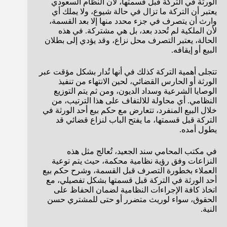
الورثة في التركة قبل قسمتها، لأن النظام السعودي
يعتبر أن التركة ما تزال في حالة شيوع، ولا يملك أي
وارث أن يتصرف في جزء محدد منها إلا بعد القسمة،
لأن الملكية لم تُحدد بعد، بل هي مشتركة. في هذه
الحالة، يعتبر التصرف محل نزاع، وقد يؤدي إلى بطلان
البيع أو إيقافه.
تتجلى أهمية التركة كذلك في أنها تُدار بشكل مؤقت عبر
الورثة أو الحارس القضائي، لحين الانتهاء من تنفيذ
الوصايا الشرعية وسداد الديون، ومن ثم يتم التوزيع
النظامي. أي محاولة للالتفاف على هذا الترتيب، من
خلال البيع المنفرد، تتعارض مع حكم بيع أحد الورثة في
التركة قبل قسمتها، ما يفتح الباب لنزاع قضائي قد
يطول أمده.
في مكتب المحامي سند الجعيد، تُعالج مثل هذه
النزاعات وفق رؤية نظامية محكمة، حيث يتم توعية
العملاء بخطورة التصرف قبل القسمة، وشرح حكم بيع
أحد الورثة في التركة قبل قسمتها بشكل تفصيلي، مع
اتخاذ كافة الإجراءات النظامية لضمان الحفاظ على
الحقوق، سواء لوريث متضرر أو حتى للمشتري حسن
النية.