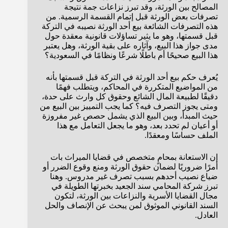
المصالح بين الورثة، وقد تبرز نزاعات جمة نتيجة
تصرفات بعض الورثة قبل إتمام القسمة الرسمية. من
هذه التصرفات الشائعة بيع أحد الورثة نصيبه في التركة
قبل قسمتها، وهو ما يثير تساؤلات قانونية معقدة حول
مدى جواز هذا البيع، وآثاره على بقية الورثة، وهل يعتبر
هذا البيع صحيحًا أم باطلًا شرعًا ونظامًا في السعودية؟
يُعرف حكم بيع أحد الورثة في التركة قبل قسمتها بأنه
من المواضيع المتكررة في المحاكم، ويتطلب فهمًا
دقيقًا لطبيعة المال الشائع وحقوق كل وارث على حدة،
ومتى يجوز التصرف فيه؟ كما يجب التمييز بين البيع من
حيث المبدأ، وبين البيع الذي يشمل حصص غير مفروزة
أو أعيان لم تحدد بعد، وهو ما يجعل التعامل مع هذا
الملف حساسًا ومعقدًا.
إن الاستعانة بمحامٍ متخصص في قضايا الميراث بات
أمرًا ضروريًا لضمان حقوق الورثة ومنع وقوع الضرر أو
ضياع نصيب أحدهم بسبب تصرف غير مدروس. وهنا
تبرز شركة المحامي سند الجعيد بخبرتها الطويلة في
مجال القضايا الأسرية والنزاعات بين الورثة، لتكون
السند القانوني الموثوق لمن يبحث عن الإنصاف والحل
العادل.