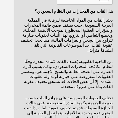
هل القات من المخدرات في النظام السعودي؟
يعتبر القات من المواد الخاضعة للرقابة في المملكة
العربية السعودية، حيث يصنف ضمن قائمة المخدرات
والمؤثرات العقلية المحظورة بموجب الأنظمة المحلية.
ويخضع التعاطي أو الترويج لهذا النبات لعقوبات صارمة
تتراوح بين السجن والغرامات المالية، مما يجعل تخفيف
عقوبة القات أحد الموضوعات القانونية التي تلقى
اهتمامًا متزايدًا.
من الناحية القانونية، يُصنف القات كمادة مخدرة وفقًا
لنظام مكافحة المخدرات السعودي، وذلك بسبب آثاره
الضارة على الصحة العامة والنسيج الاجتماعي. وتتضمن
العقوبات المفروضة على حيازته أو تداوله عقوبات
مشددة، إلا أن بعض الحالات قد تستحق تخفيف عقوبة
القات بناءً على ظروف محددة.
تختلف العقوبات المفروضة على جرائم القات حسب
طبيعة الجريمة وكمية المادة المضبوطة. ففي حالات
الحيازة البسيطة، قد يتم تخفيف عقوبة القات إذا أثبت
المتهم عدم وجود نية للاتجار، بينما تصل العقوبة إلى
سنوات طويلة في حالات التهريب أو التوزيع.