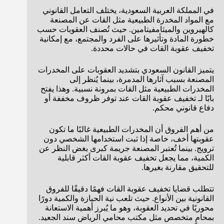
في المملكة العربية السعودية، يختلف التعامل القانوني
مع المواد المخدرة الطبيعية مثل القات عن المصنعة
كالهيروين والميثامفيتامين. حيث تُصنف العقوبات حسب
خطورة المادة وتأثيرها على الفرد والمجتمع، مع إمكانية
تخفيف عقوبة القات في حالات محددة.
يتميز القانون السعودي بتشديد العقوبات على المخدرات
المصنعة بسبب آثارها المدمرة، بينما يُنظر إلى
المخدرات الطبيعية مثل القات بمرونة نسبية. وهذا يفتح
بابًا لـ تخفيف عقوبة القات عند توفر ظروف مخففة أو
دفاع قانوني محكم.
من أهم الفروق أن المخدرات الطبيعية غالبًا ما تكون
عقوبتها أخف، خاصة إذا ثبت استخدامها الشخصي دون
ترويج. بينما تُعتبر المصنعة جريمة كبرى بغض النظر عن
الكمية، مما يجعل تخفيف عقوبة القات أكثر قابلية
للتحقيق مقارنة بغيرها.
تتطلب قضايا تخفيف عقوبة القات فهمًا دقيقًا للفروق
القانونية بين الأنواع. حيث تلعب نية الحيازة والكمية دورًا
محوريًا في تحديد العقوبة، وهو ما يُبرز أهمية الاستعانة
بمحامٍ متخصص مثل مكتب محامي الرياض سند الجعيد.