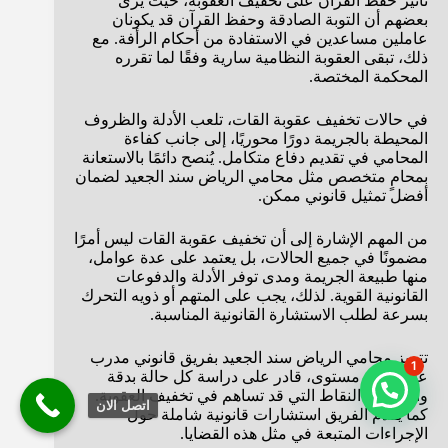
تأثير حفظ القرآن على تخفيف العقوبة، حيث يرى
بعضهم أن التوبة الصادقة وحفظ القرآن قد يكونان
عاملين مساعدين في الاستفادة من أحكام الرأفة. مع
ذلك، تبقى العقوبة النظامية سارية وفقًا لما تقرره
المحكمة المختصة.
في حالات تخفيف عقوبة القات، تلعب الأدلة والظروف
المحيطة بالجريمة دورًا محوريًا، إلى جانب كفاءة
المحامي في تقديم دفاع متكامل. يُنصح دائمًا بالاستعانة
بمحامٍ متخصص مثل محامي الرياض سند الجعيد لضمان
أفضل تمثيل قانوني ممكن.
من المهم الإشارة إلى أن تخفيف عقوبة القات ليس أمرًا
مضمونًا في جميع الحالات، بل يعتمد على عدة عوامل،
منها طبيعة الجريمة ومدى توفر الأدلة والدفوعات
القانونية القوية. لذلك، يجب على المتهم أو ذويه التحرك
بسرعة لطلب الاستشارة القانونية المناسبة.
تتميز محامي الرياض سند الجعيد بفريق قانوني مدرب
1
على أعلى مستوى، قادر على دراسة كل حالة بدقة
واستخراج النقاط التي قد تساهم في تخفيف العقوبة.
اتصل الان
كما يقدم الفريق استشارات قانونية شاملة حول
الإجراءات المتبعة في مثل هذه القضايا.