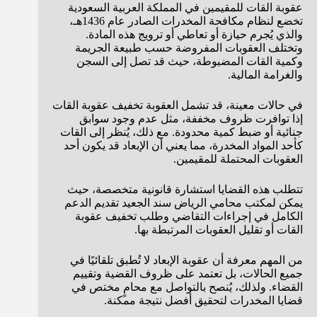
عقوبة القات للمقيمين في المملكة العربية السعودية
تخضع لنظام مكافحة المخدرات الصادر عام 1436هـ،
والذي يُجرم حيازة أو تعاطي أو ترويج هذه المادة.
وتختلف العقوبات المفروضة حسب طبيعة الجريمة
وكمية القات المضبوطة، حيث قد تصل إلى السجن
والغرامة المالية.
في حالات معينة، قد تشمل العقوبة تخفيف عقوبة القات
إذا توافرت ظروف مخففة، مثل عدم وجود سوابق
جنائية أو ضبط كمية محدودة. مع ذلك، يُنظر إلى القات
كأحد المواد المخدرة، مما يعني أن الإبعاد قد يكون أحد
العقوبات المحتملة للمقيمين.
تتطلب هذه القضايا استشارة قانونية متخصصة، حيث
يمكن لمكتب محامي الرياض سند الجعيد تقديم الدعم
الكامل في إجراءات التقاضي وطلب تخفيف عقوبة
القات أو تقليل العقوبات المرتبطة بها.
من المهم معرفة أن عقوبة الإبعاد لا تُطبق تلقائيًا في
جميع الحالات، بل تعتمد على ظروف القضية وتقييم
القضاء. ولذلك، يُنصح بالتواصل مع محامٍ مختص في
قضايا المخدرات لتحقيق أفضل نتيجة ممكنة.