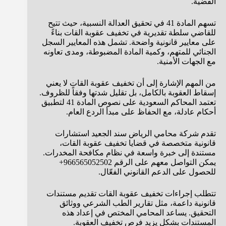
القضية.
تسهم المادة 41 في تحقيق العدالة النسبية، حيث تتيح
للقاضي سلطة تقديرية في تخفيف عقوبة القات بناءً
على معايير قانونية واضحة. تشمل هذه المعايير السجل
الجنائي للمتهم، وكمية المادة المضبوطة، ومدى تعاونه
مع الجهات الأمنية.
من المهم الإشارة إلى أن تخفيف عقوبة القات لا يعني
إسقاط العقوبة بالكامل، بل تقليل شدتها وفقاً للظروف.
تعتمد المحاكم السعودية على نصوص المادة 41 لتطبيق
أحكام عادلة، مع الحفاظ على مبدأ الردع العام.
تقدم شركة محامي الرياض سند الجعيد استشارات
قانونية متخصصة في قضايا تخفيف عقوبة القات،
مستندة إلى خبرة واسعة في نظام مكافحة المخدرات.
يمكن التواصل معهم على الرقم 966565052502+
للحصول على الدعم القانوني الفعّال.
تتطلب إجراءات تخفيف عقوبة القات تقديم مستندات
قانونية داعمة، مثل تقارير الطب الشرعي ووثائق
التحقيق. يساعد المحامي المختص في إعداد هذه
المستندات بشكل يزيد فرص تخفيف العقوبة.