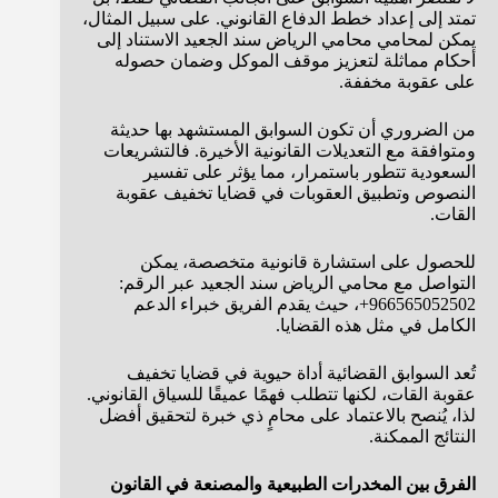
تمتد إلى إعداد خطط الدفاع القانوني. على سبيل المثال،
يمكن لمحامي محامي الرياض سند الجعيد الاستناد إلى
أحكام مماثلة لتعزيز موقف الموكل وضمان حصوله
على عقوبة مخففة.
من الضروري أن تكون السوابق المستشهد بها حديثة
ومتوافقة مع التعديلات القانونية الأخيرة. فالتشريعات
السعودية تتطور باستمرار، مما يؤثر على تفسير
النصوص وتطبيق العقوبات في قضايا تخفيف عقوبة
القات.
للحصول على استشارة قانونية متخصصة، يمكن
التواصل مع محامي الرياض سند الجعيد عبر الرقم:
966565052502+، حيث يقدم الفريق خبراء الدعم
الكامل في مثل هذه القضايا.
تُعد السوابق القضائية أداة حيوية في قضايا تخفيف
عقوبة القات، لكنها تتطلب فهمًا عميقًا للسياق القانوني.
لذا، يُنصح بالاعتماد على محامٍ ذي خبرة لتحقيق أفضل
النتائج الممكنة.
الفرق بين المخدرات الطبيعية والمصنعة في القانون