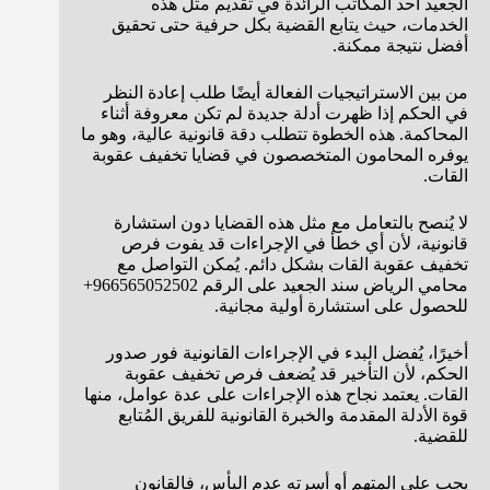
الجعيد أحد المكاتب الرائدة في تقديم مثل هذه
الخدمات، حيث يتابع القضية بكل حرفية حتى تحقيق
أفضل نتيجة ممكنة.
من بين الاستراتيجيات الفعالة أيضًا طلب إعادة النظر
في الحكم إذا ظهرت أدلة جديدة لم تكن معروفة أثناء
المحاكمة. هذه الخطوة تتطلب دقة قانونية عالية، وهو ما
يوفره المحامون المتخصصون في قضايا تخفيف عقوبة
القات.
لا يُنصح بالتعامل مع مثل هذه القضايا دون استشارة
قانونية، لأن أي خطأ في الإجراءات قد يفوت فرص
تخفيف عقوبة القات بشكل دائم. يُمكن التواصل مع
محامي الرياض سند الجعيد على الرقم 966565052502+
للحصول على استشارة أولية مجانية.
أخيرًا، يُفضل البدء في الإجراءات القانونية فور صدور
الحكم، لأن التأخير قد يُضعف فرص تخفيف عقوبة
القات. يعتمد نجاح هذه الإجراءات على عدة عوامل، منها
قوة الأدلة المقدمة والخبرة القانونية للفريق المُتابع
للقضية.
يجب على المتهم أو أسرته عدم اليأس، فالقانون