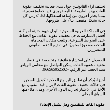
تختلف آراء القانونيين حول مدى فعالية تخفيف عقوبة
القات بهذه الطريقة، فالبعض يرى فيها خطوة تقدمية،
بينما يحذر آخرون من إساءة استغلالها. لذا، تُدرس كل
حالة بشكل منفصل بناءً على ظروفها.
في المملكة العربية السعودية، تُبذل جهود حثيثة لمواكبة
أفضل الممارسات في تخفيف عقوبة القات، مع الحفاظ
على الضوابط الشرعية. وتلعب مكاتب المحاماة
المتخصصة دورًا محوريًا في تقديم الدعم القانوني
للمتضررين.
للحصول على استشارة قانونية متخصصة في قضايا
تخفيف عقوبة القات، يمكن التواصل مع محامي الرياض
سند الجعيد عبر الرقم: +966565052502.
أخيرًا، يُذكر أن تطبيق البرامج العلاجية كبديل للسجن
في حالات تخفيف عقوبة القات لا يزال قيد التقييم، مع
الأخذ في الاعتبار تجارب الدول الأخرى ومدى ملاءمتها
للسياق المحلي.
عقوبة القات للمقيمين وهل تشمل الإبعاد؟