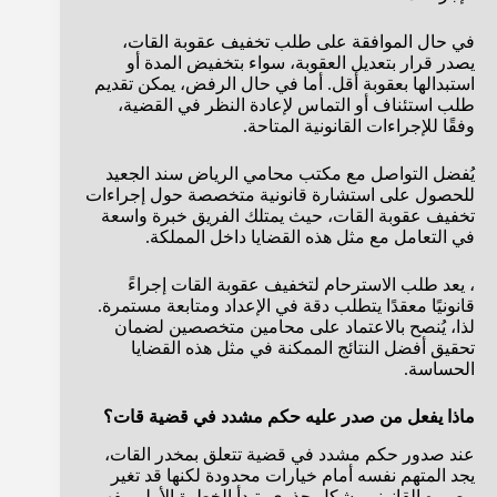
في حال الموافقة على طلب تخفيف عقوبة القات،
يصدر قرار بتعديل العقوبة، سواء بتخفيض المدة أو
استبدالها بعقوبة أقل. أما في حال الرفض، يمكن تقديم
طلب استئناف أو التماس لإعادة النظر في القضية،
وفقًا للإجراءات القانونية المتاحة.
يُفضل التواصل مع مكتب محامي الرياض سند الجعيد
للحصول على استشارة قانونية متخصصة حول إجراءات
تخفيف عقوبة القات، حيث يمتلك الفريق خبرة واسعة
في التعامل مع مثل هذه القضايا داخل المملكة.
، يعد طلب الاسترحام لتخفيف عقوبة القات إجراءً
قانونيًا معقدًا يتطلب دقة في الإعداد ومتابعة مستمرة.
لذا، يُنصح بالاعتماد على محامين متخصصين لضمان
تحقيق أفضل النتائج الممكنة في مثل هذه القضايا
الحساسة.
ماذا يفعل من صدر عليه حكم مشدد في قضية قات؟
عند صدور حكم مشدد في قضية تتعلق بمخدر القات،
يجد المتهم نفسه أمام خيارات محدودة لكنها قد تغير
مصيره القانوني بشكل جذري. تبدأ الخطوة الأولى بفهم