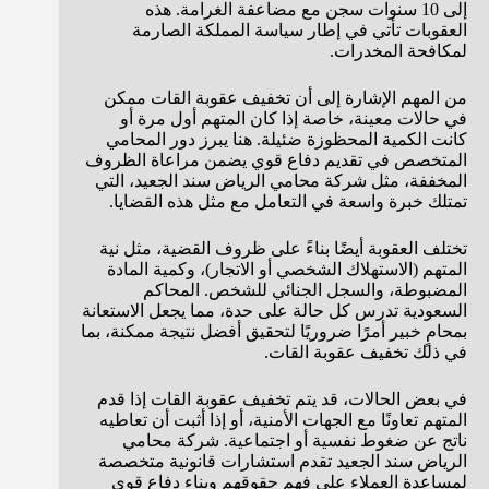
إلى 10 سنوات سجن مع مضاعفة الغرامة. هذه
العقوبات تأتي في إطار سياسة المملكة الصارمة
لمكافحة المخدرات.
من المهم الإشارة إلى أن تخفيف عقوبة القات ممكن
في حالات معينة، خاصة إذا كان المتهم أول مرة أو
كانت الكمية المحظوزة ضئيلة. هنا يبرز دور المحامي
المتخصص في تقديم دفاع قوي يضمن مراعاة الظروف
المخففة، مثل شركة محامي الرياض سند الجعيد، التي
تمتلك خبرة واسعة في التعامل مع مثل هذه القضايا.
تختلف العقوبة أيضًا بناءً على ظروف القضية، مثل نية
المتهم (الاستهلاك الشخصي أو الاتجار)، وكمية المادة
المضبوطة، والسجل الجنائي للشخص. المحاكم
السعودية تدرس كل حالة على حدة، مما يجعل الاستعانة
بمحامٍ خبير أمرًا ضروريًا لتحقيق أفضل نتيجة ممكنة، بما
في ذلك تخفيف عقوبة القات.
في بعض الحالات، قد يتم تخفيف عقوبة القات إذا قدم
المتهم تعاونًا مع الجهات الأمنية، أو إذا أثبت أن تعاطيه
ناتج عن ضغوط نفسية أو اجتماعية. شركة محامي
الرياض سند الجعيد تقدم استشارات قانونية متخصصة
لمساعدة العملاء على فهم حقوقهم وبناء دفاع قوي