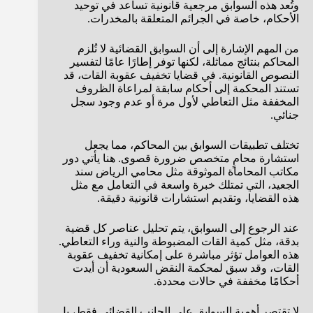
وتُعد هذه السوابق مرجعية قانونية تساعد في توحيد
الأحكام، خاصة في الجرائم المتعلقة بالمخدرات.
من المهم الإشارة إلى أن السوابق القضائية لا تُلزم
المحاكم بنتائج مماثلة، لكنها توفر إطارًا عامًا لتفسير
النصوص القانونية. في قضايا تخفيف عقوبة القات، قد
تستند المحكمة إلى أحكام سابقة لمراعاة الظروف
المخففة مثل التعاطي لأول مرة أو عدم وجود سجل
جنائي.
تختلف تطبيقات السوابق بين المحاكم، مما يجعل
استشارة محامٍ متخصص ضرورة قصوى. هنا يأتي دور
مكاتب المحاماة الموثوقة مثل محامي الرياض سند
الجعيد، التي تمتلك خبرة واسعة في التعامل مع مثل
هذه القضايا، وتقديم استشارات قانونية دقيقة.
عند الرجوع إلى السوابق، يتم تحليل عناصر كل قضية
بدقة، مثل كمية القات المضبوطة والنية وراء التعاطي.
هذه العوامل تؤثر مباشرة على إمكانية تخفيف عقوبة
القات، وقد سبق لمحكمة النقض السعودية أن أيدت
أحكامًا مخففة في حالات محددة.
لا تقتصر أهمية السوابق على الجانب القضائي فقط، بل