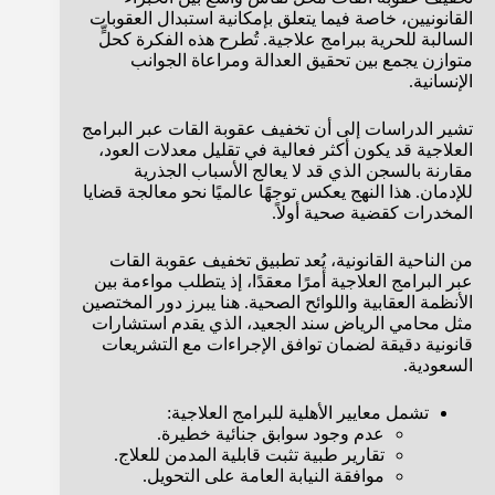
القانونيين، خاصة فيما يتعلق بإمكانية استبدال العقوبات
السالبة للحرية ببرامج علاجية. تُطرح هذه الفكرة كحلٍّ
متوازن يجمع بين تحقيق العدالة ومراعاة الجوانب
الإنسانية.
تشير الدراسات إلى أن تخفيف عقوبة القات عبر البرامج
العلاجية قد يكون أكثر فعالية في تقليل معدلات العود،
مقارنة بالسجن الذي قد لا يعالج الأسباب الجذرية
للإدمان. هذا النهج يعكس توجهًا عالميًا نحو معالجة قضايا
المخدرات كقضية صحية أولاً.
من الناحية القانونية، يُعد تطبيق تخفيف عقوبة القات
عبر البرامج العلاجية أمرًا معقدًا، إذ يتطلب مواءمة بين
الأنظمة العقابية واللوائح الصحية. هنا يبرز دور المختصين
مثل محامي الرياض سند الجعيد، الذي يقدم استشارات
قانونية دقيقة لضمان توافق الإجراءات مع التشريعات
السعودية.
تشمل معايير الأهلية للبرامج العلاجية:
عدم وجود سوابق جنائية خطيرة.
تقارير طبية تثبت قابلية المدمن للعلاج.
موافقة النيابة العامة على التحويل.