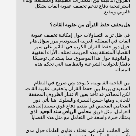
الفروق الدقيقة بين المخدرات الطبيعية والمصنعة، وبناء
استراتيجية دفاع تدعم تخفيف عقوبة القات بشكل
قانوني ومقنع.
هل يخفف حفظ القرآن من عقوبة القات؟
في ظل تزايد التساؤلات حول إمكانية تخفيف عقوبة
القات في المملكة العربية السعودية، يبرز سؤال هام
حول دور حفظ القرآن الكريم في التأثير على سير
القضايا المتعلقة بهذه الجريمة. تختلف الآراء الفقهية
والقانونية حول هذا الموضوع، مما يستدعي توضيحًا
دقيقًا للجوانب الشرعية والنظامية التي تحكم هذه
المسألة.
من الناحية القانونية، لا يوجد نص صريح في النظام
السعودي يربط بين حفظ القرآن وتخفيف عقوبة القات،
لكن المحاكم قد تأخذ بعين الاعتبار الظروف المخففة
للجاني، ومنها حسن السيرة والسلوك. هنا يأتي دور
المحامي المختص في تقديم دفاع قوي يستند إلى هذه
العوامل، مثل فريق
محامي الرياض سند الجعيد
الذي
يمتلك خبرة واسعة في التعامل مع مثل هذه القضايا.
على الجانب الشرعي، تختلف فتاوى العلماء حول مدى