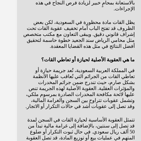
بالاستعانة بمحامٍ خبير لزيادة فرص النجاح في هذه
الإجراءات.
يظل القات مادة محظورة في السعودية، لكن بعض
الظروف قد تفتح الباب أمام تخفيف عقوبة القات تحت
إشراف قانوني دقيق. ويبقى التعاون مع مكتب متخصص
مثل محامي الرياض سند الجعيد خطوة حاسمة لتحقيق
أفضل النتائج في مثل هذه القضايا المعقدة.
ما هي العقوبة الأصلية لحيازة أو تعاطي القات؟
في المملكة العربية السعودية، تُعد جريمة حيازة أو
تعاطي القات من الجرائم التي تُعاقب عليها الأنظمة
بشكل صارم، حيث تندرج ضمن جرائم المخدرات
والمؤثرات العقلية. العقوبة الأصلية لهذه الجريمة تنص
عليها لائحة مكافحة المخدرات الصادرة بمرسوم ملكي،
وتشمل عقوبات تتراوح بين السجن والغرامة المالية،
وقد تصل إلى عقوبات أشد في حالات التكرار أو الاتجار.
تتمثل العقوبة الأساسية لحيازة القات في السجن لمدة
قد تصل إلى سنتين، بالإضافة إلى غرامة مالية تبدأ من
50 ألف ريال سعودي. في حال ثبوت التكرار أو ضلوع
المتهم في عمليات بيع أو توزيع المادة، قد تصل العقوبة