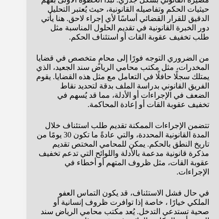
حيثيات الحكم وتفاصيله القانونية، حيث يُعتبر التحليل
الدقيق للقرار القضائي أساسًا لأي إجراء لاحق. هنا يأتي
دور الخبرة القانونية في تقديم الحلول المناسبة مثل
طلب تخفيف عقوبة القات أو استئناف الحكم.
من الضروري التوجه فورًا إلى محامٍ متخصص في قضايا
المخدرات، مثل مكتب محامي الرياض سند الجعيد، الذي
يمتلك سجلًا حافلًا في التعامل مع مثل هذه القضايا. يقوم
الفريق القانوني بدراسة الملف بدقة لتحديد نقاط
الضعف في الإجراءات أو الأدلة، مما قد يُسهم في
تخفيف عقوبة القات أو إعادة المحاكمة.
تتضمن الإجراءات الممكنة تقديم طلب استئناف خلال
المدة القانونية المحددة، والتي عادةً ما تكون 30 يومًا من
تاريخ النطق بالحكم. يمكن للمحامي المختص تقديم
مذكرة قانونية مدعمة بالأدلة واللوائح التي تدعم تخفيف
عقوبة القات، مثل ظروف المتهم أو أخطاء في
الإجراءات.
في حال فشل الاستئناف، قد يكون التماس العفو
الملكي خيارًا ، خاصة إذا توافرت ظروف إنسانية أو
صحية تستدعي التدخل. يُعد مكتب محامي الرياض سند