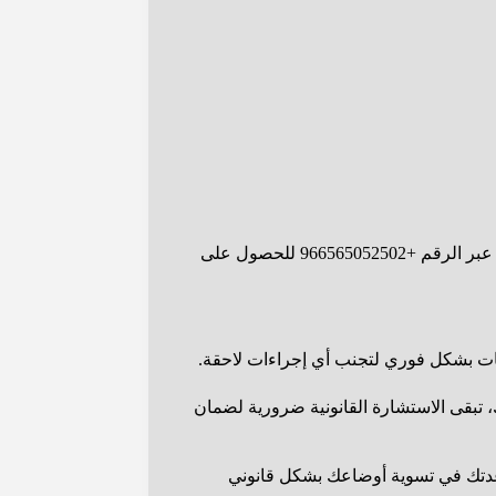
لا ينطبق القرار على جميع الخدمات، بل يغطي فئات محددة تم الإعلان عنها رسميًا. لذلك، يُنصح بالتواصل مع محامي الرياض سند الجعيد عبر الرقم +966565052502 للحصول على
دمات بشكل فوري لتجنب أي إجراءات لاحقة.
 ومع ذلك، تبقى الاستشارة القانونية ضرورية لضمان
اعدتك في تسوية أوضاعك بشكل قانوني