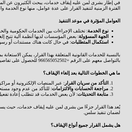
في إطار بشرى لمن عليه إيقاف خدمات، يبحث الكثيرون عن الموعد ا
الفترة الزمنية لتنفيذ القرار على عدة عوامل، منها نوع الخدمة وال
العوامل المؤثرة في موعد التنفيذ
نوع الخدمة
: تختلف الإجراءات بين الخدمات الحكومية والخ
الجهة المسؤولة
: بعض المؤسسات لديها أنظمة آلية تتيح إلغا
استكمال المتطلبات
: في حال كانت هناك مستندات أو رسوم 
بالنسبة للخدمات القانونية المتعلقة بهذا القرار، يمكن الاستع
بالتواصل معهم على الرقم +966565052502 للحصول على تفاصيل دقيقة تتناسب مع كل حالة.
ما هي الخطوات التالية بعد إلغاء الإيقاف؟
التأكد من سريان القرار
: عبر المنصات الإلكترونية أو مراكز
مراجعة الحسابات والالتزامات
: للتأكد من عدم وجود مستح
متابعة التحديثات
: لأن بعض الخدمات قد تتطلب إعادة تفعيل
يُعد هذا القرار جزءًا من بشرى لمن عليه إيقاف خدمات، حيث يسع
لضمان تنفيذ سلس.
هل يشمل القرار جميع أنواع الإيقاف؟