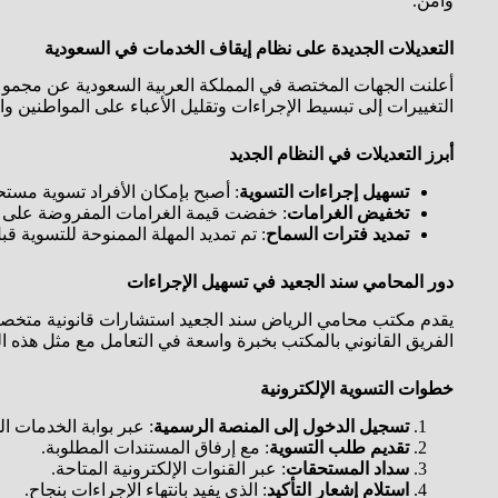
وآمن.
التعديلات الجديدة على نظام إيقاف الخدمات في السعودية
أعلنت الجهات المختصة في المملكة العربية السعودية عن مجموع
التغييرات إلى تبسيط الإجراءات وتقليل الأعباء على المواطنين والم
أبرز التعديلات في النظام الجديد
تسهيل إجراءات التسوية
: أصبح بإمكان الأفراد تسوية مستحق
تخفيض الغرامات
: خفضت قيمة الغرامات المفروضة على المتأخرين ف
تمديد فترات السماح
: تم تمديد المهلة الممنوحة للتسوية 
دور المحامي سند الجعيد في تسهيل الإجراءات
يقدم مكتب محامي الرياض سند الجعيد استشارات قانونية متخصصة 
الفريق القانوني بالمكتب بخبرة واسعة في التعامل مع مثل هذه 
خطوات التسوية الإلكترونية
تسجيل الدخول إلى المنصة الرسمية
: عبر بوابة الخدمات ا
تقديم طلب التسوية
: مع إرفاق المستندات المطلوبة.
سداد المستحقات
: عبر القنوات الإلكترونية المتاحة.
استلام إشعار التأكيد
: الذي يفيد بانتهاء الإجراءات بنجاح.