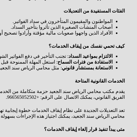
الفئات المستفيدة من التعديلات
المواطنون والمقيمون المتأخرون في سداد الفواتير.
أصحاب المنشآت الصغيرة الذين تأثروا بتأخير السداد.
الأفراد الذين واجهوا صعوبات مالية مؤقتة وأرادوا تصحيح أ
كيف تحمي نفسك من إيقاف الخدمات؟
الالتزام بمواعيد السداد
: تجنب التأخير في دفع الفواتير الشه
الاستفادة من فترات السماح
: استغل المهلة الممنوحة قبل 
الاستعانة بمستشار قانوني
: مثل محامي الرياض سند الجعيد،
الخدمات القانونية المتاحة
يقدم مكتب محامي الرياض سند الجعيد حزمة متكاملة من الخدمات، 
الفريق القانوني، يمكنك الاتصال على الرقم: +966565052502.
تعد التعديلات الجديدة على نظام إيقاف الخدمات خطوة إيجابية ته
محامي الرياض سند الجعيد، يمكنك اجتياز هذه الإجراءات بسهولة 
متى يبدأ تنفيذ قرار إلغاء إيقاف الخدمات؟