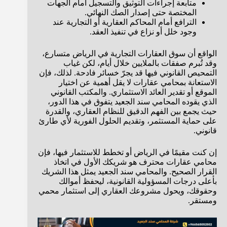
متابعة إجراءات التوثيق والتسجيل أمام الجهات
المختصة حتى إصدار الصك النهائي.
الترافع أمام المحاكم العقارية أو التجارية عند
وجود خلل أو نزاع في تنفيذ العقد.
الواقع أن سوق العقارات التجارية في الرياض متسارع،
وقد تُبرم صفقات بالملايين خلال أيام، لكن غياب
التمحيص القانوني فيها قد يجرّ خسائر فادحة. لذلك، فإن
الاستعانة بمحامي عقارات لا يقل أهمية عن اختيار
الموقع أو تقدير العائد الاستثماري. والمكتب القانوني
الذي يقوده المحامي سند الجعيد يتفوق في هذا الدور،
حيث يجمع بين الفهم الدقيق للنظام العقاري، والقدرة
على حماية المستثمر، وتقديم الحلول الفورية لأي طارئ
قانوني.
إن كنت مقيمًا في الرياض أو تخطط للاستثمار فيها، فإن
محامي عقارات محترف هو شريكك الأول في اتخاذ
القرار الصحيح. والمحامي سند الجعيد يمثل هذا الشريك
بأعلى درجات المسؤولية القانونية، ليحفظ أموالك
وحقوقك، ويحول مشروعك العقاري إلى استثمار محمي
ومستقر.