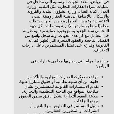
في الرياض، تتعدد الجهات الرسمية التي تتداخل في
عمليات شراء العقارات التجارية مثل البلدية، وزارة
العدل، كتابة العدل، وزارة الشؤون البلدية والقروية
والإسكان، بالإضافة إلى هيئة العقار وهيئة المدن
الاقتصادية وغيرها. التعامل مع هذه الجهات يتطلب
محاميًا ملمًا بمساراتها الإدارية ومتطلبات كل جهة.
المحامي سند الجعيد يتمتع بخبرة عملية ميدانية طويلة
في التعامل مع كل هذه الجهات، وله سجل واسع من
القضايا الناجحة والعقود المنجزة التي تُظهر كفاءته
القانونية وقدرته على تمثيل المستثمرين بأعلى درجات
الاحتراف.
من أهم المهام التي يقوم بها محامي عقارات في
الرياض:
مراجعة صكوك العقارات التجارية والتأكد من
خلوها من أي شبهة نظامية أو حقوق متنازع عليها.
تقديم الاستشارات القانونية للمستثمرين بشأن
صلاحية المواقع من الناحية التنظيمية والتجارية.
صياغة العقود التجارية بشكل دقيق يضمن الحقوق
ويمنع النزاعات.
تمثيل المستثمر في التفاوض مع البائعين أو
الشركات أو المطورين العقاريين.