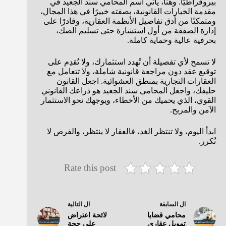
بيروقراطيًا. وهنا، يأتي اسم المحامي سند الجعيد في
مقدمة الخيارات القانونية، بصفته خبيرًا في هذا المجال،
ومتمكنًا من أدق تفاصيل الأنظمة العقارية، وقادرًا على
إدارة الصفقة من أول استشارة حتى تسليم الصك،
بحرفية عالية وحماية كاملة.
لا تسمح لأي تفصيلة أن تُهدد استثمارك، ولا تُقدِم على
توقيع عقد دون مراجعة قانونية شاملة، ولا تتعامل مع
العقارات التجارية بمنطق العشوائية. اجعل القانون
حليفك، واجعل المحامي سند الجعيد هو ذراعك القانوني
القوي، الذي يحميك من الأخطاء، ويوجهك نحو الاستثمار
الآمن والمربح.
ابدأ اليوم، ولا تنتظر الغد، فالعقار لا ينتظر، والفرص لا
تُكرر.
Rate this post
ال
السابقة
ال
التالية
محامي قضايا
لائحة اعتراض
تمويل عقاري
على حجة