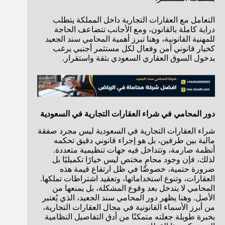
التعامل مع العقارات التجارية داخل المملكة يتطلب
دراية كاملة بالقانون، ومع الأجانب تتضاعف الحاجة
للمهنية القانونية، وهنا تبرز أهمية المحامي سند الجعيد
كخيار قانوني آمن وفعال لكل مستثمر أجنبي يرغب
بدخول السوق العقاري السعودي بثقة واستقرار.
دور المحامي في شراء العقارات التجارية في السعودية
شراء العقارات التجارية في السعودية ليس مجرد صفقة
مالية بين طرفين، بل هو إجراء قانوني دقيق تحكمه
أنظمة صارمة، وتتداخل فيه جهات تنظيمية متعددة.
لذلك، فإن وجود محامٍ مختص ليس خيارًا تكميليًا بل
ضرورة حتمية، خصوصًا في ظل ارتفاع قيمة هذه
العقارات، وتنوع استخداماتها، وتعقيد اشتراطات تملكها.
المحامي لا يتدخل بعد وقوع المشكلة، بل يمنعها من
الأصل. وهنا يظهر دور المحامي سند الجعيد، الذي يُعتبر
من أبرز الأسماء القانونية في مجال العقارات التجارية،
بخبرة طويلة جعلته متمكنًا من أدق التفاصيل النظامية