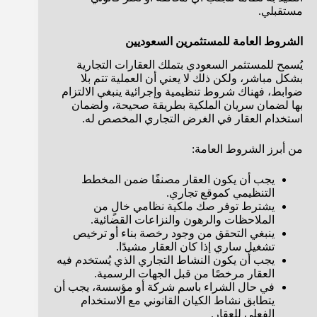
مستقبلي.
الشروط العامة للمستثمرين السعوديين
يُسمح للمستثمر السعودي بتملك العقارات التجارية
بشكل مباشر، ولكن ذلك لا يعني أن العملية تتم بلا
ضوابط، فهناك شروط تنظيمية وإجرائية ينبغي الالتزام
بها لضمان سريان الملكية بطريقة صحيحة، ولضمان
استخدام العقار في الغرض التجاري المخصص له.
من أبرز الشروط العامة:
يجب أن يكون العقار مصنفًا ضمن المخطط
التنظيمي كموقع تجاري.
يشترط توفر صك ملكية نظامي خالٍ من
الملاحظات والرهون والنزاعات القضائية.
ينبغي التحقق من وجود رخصة بناء أو ترخيص
تشغيل ساري إذا كان العقار مشيدًا.
يجب أن يكون النشاط التجاري الذي يُستخدم فيه
العقار مرخصًا من قبل الجهات الرسمية.
في حال الشراء باسم شركة أو مؤسسة، يجب أن
يتطابق نشاط الكيان القانوني مع الاستخدام
الفعلي للعقار.