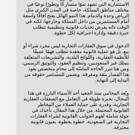
الاستثمارية التي تشهد نموًا متسارعًا وتطورًا نوعيًا في
مختلف مناطق المملكة، خاصة في المدن الكبرى مثل
الرياض وجدة والدمام. هذا النمو الهائل يفتح آفاقًا واسعة
أمام المستثمرين من داخل المملكة وخارجها، لكنه في
الوقت ذاته يفرض تحديات قانونية وتنظيمية تتطلب
خبرة دقيقة وإدارة احترافية لكل خطوة.
الدخول في سوق العقارات التجارية ليس مجرد شراء أو
بيع، بل هو عملية قانونية معقدة تتطلب فهمًا عميقًا
للأنظمة العقارية، واللوائح البلدية، والتشريعات المتعلقة
بتملك غير السعوديين، وتنظيم العقود، والتوثيق الرسمي.
ومن هنا تبرز الحاجة الماسّة إلى محامٍ متخصص يقود
هذا المسار بثقة ومعرفة، ويضمن للمستثمر حقوقه من
البداية إلى النهاية.
ويُعد المحامي سند الجعيد أحد الأسماء البارزة في هذا
المجال، بخبرة طويلة في التعامل مع الصفقات العقارية
التجارية، وقدرة على حماية العملاء من المخاطر
القانونية المحتملة. من خلال هذا المقال، نأخذك في
جولة شاملة لفهم الجوانب القانونية لشراء العقارات
التجارية في السعودية، خطوة بخطوة، بعيون قانونية
محترفة.