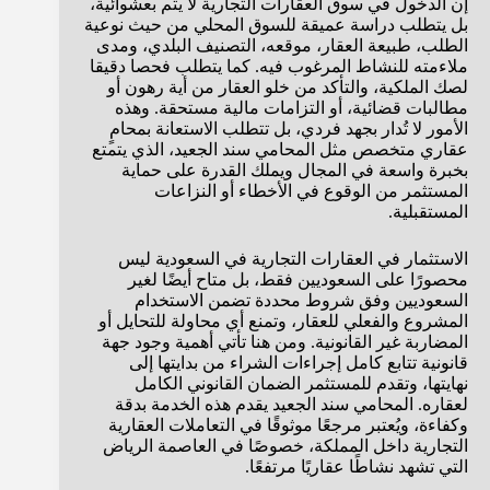
إن الدخول في سوق العقارات التجارية لا يتم بعشوائية،
بل يتطلب دراسة عميقة للسوق المحلي من حيث نوعية
الطلب، طبيعة العقار، موقعه، التصنيف البلدي، ومدى
ملاءمته للنشاط المرغوب فيه. كما يتطلب فحصا دقيقا
لصك الملكية، والتأكد من خلو العقار من أية رهون أو
مطالبات قضائية، أو التزامات مالية مستحقة. وهذه
الأمور لا تُدار بجهد فردي، بل تتطلب الاستعانة بمحامٍ
عقاري متخصص مثل المحامي سند الجعيد، الذي يتمتع
بخبرة واسعة في المجال ويملك القدرة على حماية
المستثمر من الوقوع في الأخطاء أو النزاعات
المستقبلية.
الاستثمار في العقارات التجارية في السعودية ليس
محصورًا على السعوديين فقط، بل متاح أيضًا لغير
السعوديين وفق شروط محددة تضمن الاستخدام
المشروع والفعلي للعقار، وتمنع أي محاولة للتحايل أو
المضاربة غير القانونية. ومن هنا تأتي أهمية وجود جهة
قانونية تتابع كامل إجراءات الشراء من بدايتها إلى
نهايتها، وتقدم للمستثمر الضمان القانوني الكامل
لعقاره. المحامي سند الجعيد يقدم هذه الخدمة بدقة
وكفاءة، ويُعتبر مرجعًا موثوقًا في التعاملات العقارية
التجارية داخل المملكة، خصوصًا في العاصمة الرياض
التي تشهد نشاطًا عقاريًا مرتفعًا.