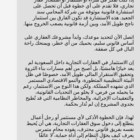
تجاري، فلا تقدم على أي خطوة قبل أن تحصل على
استشارة قانونية موثوقة من شركة المحامي سند
الجعيد. هذه الاستشارة قد تكون الفارق بين استثمار
ناجح طويل الأمد، وبين أزمة قانونية يصعب الخروج منها.
اتصل الآن لتحديد موعدك، وابدأ مشروعك العقاري على
أساس قانوني سليم، يحميك من أي خطر، ويمنحك راحة
البال في كل صفقة.
إن الاستثمار في العقارات التجارية داخل السعودية لم
يعد خيارًا هامشيًا، بل أصبح من أهم مسارات بناء الثروة
وتحقيق الاستقرار المالي طويل الأمد، خصوصًا في ظل
البيئة التنظيمية المتطورة، والنمو الاقتصادي المستمر
الذي تشهده المملكة. ولكن هذا النوع من الاستثمار، رغم
ما يحمله من فرص، لا يخلو من التحديات القانونية،
والتعقيدات الإجرائية، والمخاطر النظامية التي قد تُطيح
بجدوى المشروع إن لم تُدار بحكمة.
لهذا، فإن الخطوة الأذكى لأي مستثمر أو رجل أعمال
يتطلع إلى دخول سوق العقارات التجارية، هي أن يُحيط
نفسه بفريق قانوني محترف، يقوده محامٍ متمرس
يعرف كيف يحوّل النظام إلى أداة حماية، لا عائقًا