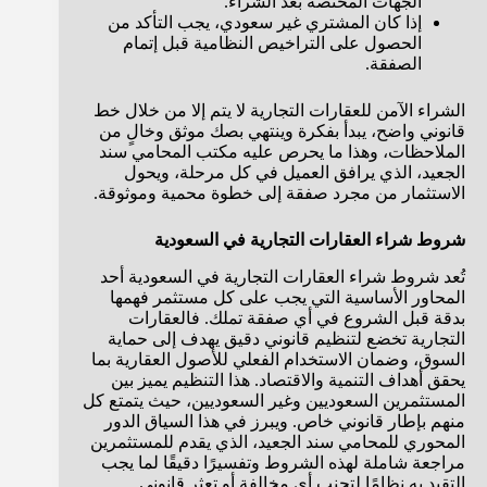
الجهات المختصة بعد الشراء.
إذا كان المشتري غير سعودي، يجب التأكد من
الحصول على التراخيص النظامية قبل إتمام
الصفقة.
الشراء الآمن للعقارات التجارية لا يتم إلا من خلال خط
قانوني واضح، يبدأ بفكرة وينتهي بصك موثق وخالٍ من
الملاحظات، وهذا ما يحرص عليه مكتب المحامي سند
الجعيد، الذي يرافق العميل في كل مرحلة، ويحول
الاستثمار من مجرد صفقة إلى خطوة محمية وموثوقة.
شروط شراء العقارات التجارية في السعودية
تُعد شروط شراء العقارات التجارية في السعودية أحد
المحاور الأساسية التي يجب على كل مستثمر فهمها
بدقة قبل الشروع في أي صفقة تملك. فالعقارات
التجارية تخضع لتنظيم قانوني دقيق يهدف إلى حماية
السوق، وضمان الاستخدام الفعلي للأصول العقارية بما
يحقق أهداف التنمية والاقتصاد. هذا التنظيم يميز بين
المستثمرين السعوديين وغير السعوديين، حيث يتمتع كل
منهم بإطار قانوني خاص. ويبرز في هذا السياق الدور
المحوري للمحامي سند الجعيد، الذي يقدم للمستثمرين
مراجعة شاملة لهذه الشروط وتفسيرًا دقيقًا لما يجب
التقيد به نظامًا لتجنب أي مخالفة أو تعثر قانوني