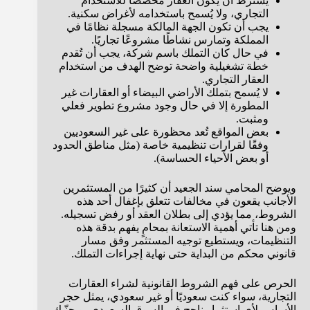
يشترط أن يكون العقار مخصصًا للاستخدام
التجاري، ولا يُسمح باستخدامه لأغراض سكنية.
يجب أن تكون الجهة المالكة مسجلة نظامًا في
المملكة وتمارس نشاطًا مشروعًا تجاريًا.
في حال كان التملك باسم شركة، يجب أن تُقدم
خطة تشغيلية واضحة توضح الهدف من استخدام
العقار التجاري.
لا يُسمح بتملك الأراضي البيضاء أو العقارات غير
المطورة إلا في حال وجود مشروع تطوير فعلي
ومثبت.
بعض المواقع تُعد محظورة على غير السعوديين
وفقًا لقرارات تنظيمية خاصة (مثل مناطق الحدود
أو بعض الأحياء الحساسة).
ويوضح المحامي سند الجعيد أن كثيرًا من المستثمرين
الأجانب يقعون في مخالفات تتعلق بإغفال أحد هذه
الشروط، مما يؤدي إلى بطلان العقد أو رفض تسجيله.
ومن هنا تأتي أهمية الاستعانة بمحامٍ يفهم بدقة هذه
التنظيمات، ويستطيع توجيه المستثمر وفق مسار
قانوني محكم من البداية حتى نهاية إجراءات التملك.
الحرص على فهم الشروط القانونية لشراء العقارات
التجارية، سواء كنت سعوديًا أو غير سعودي، يمثل حجر
الأساس لأي استثمار ناجح في السوق السعودي، ويجنّبك