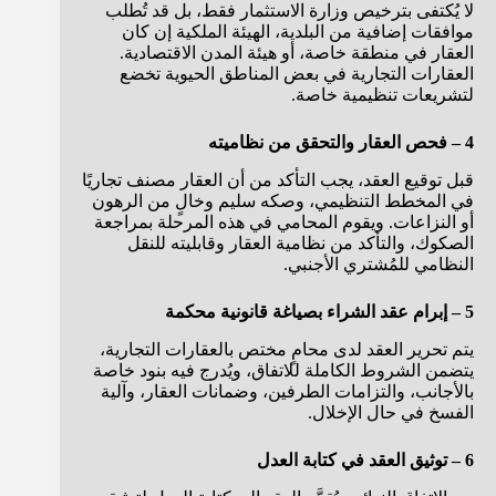
لا يُكتفى بترخيص وزارة الاستثمار فقط، بل قد تُطلب
موافقات إضافية من البلدية، الهيئة الملكية إن كان
العقار في منطقة خاصة، أو هيئة المدن الاقتصادية.
العقارات التجارية في بعض المناطق الحيوية تخضع
لتشريعات تنظيمية خاصة.
4 – فحص العقار والتحقق من نظاميته
قبل توقيع العقد، يجب التأكد من أن العقار مصنف تجاريًا
في المخطط التنظيمي، وصكه سليم وخالٍ من الرهون
أو النزاعات. ويقوم المحامي في هذه المرحلة بمراجعة
الصكوك، والتأكد من نظامية العقار وقابليته للنقل
النظامي للمُشتري الأجنبي.
5 – إبرام عقد الشراء بصياغة قانونية محكمة
يتم تحرير العقد لدى محامٍ مختص بالعقارات التجارية،
يتضمن الشروط الكاملة للاتفاق، ويُدرج فيه بنود خاصة
بالأجانب، والتزامات الطرفين، وضمانات العقار، وآلية
الفسخ في حال الإخلال.
6 – توثيق العقد في كتابة العدل