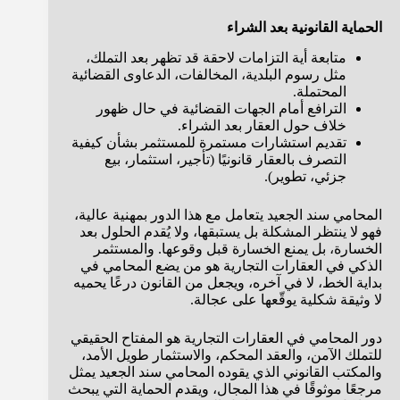
الحماية القانونية بعد الشراء
متابعة أية التزامات لاحقة قد تظهر بعد التملك،
مثل رسوم البلدية، المخالفات، الدعاوى القضائية
المحتملة.
الترافع أمام الجهات القضائية في حال ظهور
خلاف حول العقار بعد الشراء.
تقديم استشارات مستمرة للمستثمر بشأن كيفية
التصرف بالعقار قانونيًا (تأجير، استثمار، بيع
جزئي، تطوير).
المحامي سند الجعيد يتعامل مع هذا الدور بمهنية عالية،
فهو لا ينتظر المشكلة بل يستبقها، ولا يُقدم الحلول بعد
الخسارة، بل يمنع الخسارة قبل وقوعها. والمستثمر
الذكي في العقارات التجارية هو من يضع المحامي في
بداية الخط، لا في آخره، ويجعل من القانون درعًا يحميه
لا وثيقة شكلية يوقّعها على عجالة.
دور المحامي في العقارات التجارية هو المفتاح الحقيقي
للتملك الآمن، والعقد المحكم، والاستثمار طويل الأمد،
والمكتب القانوني الذي يقوده المحامي سند الجعيد يمثل
مرجعًا موثوقًا في هذا المجال، ويقدم الحماية التي يبحث