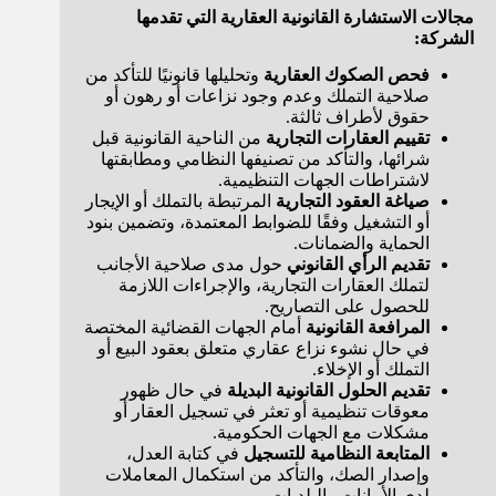
مجالات الاستشارة القانونية العقارية التي تقدمها
الشركة:
فحص الصكوك العقارية
وتحليلها قانونيًا للتأكد من
صلاحية التملك وعدم وجود نزاعات أو رهون أو
حقوق لأطراف ثالثة.
تقييم العقارات التجارية
من الناحية القانونية قبل
شرائها، والتأكد من تصنيفها النظامي ومطابقتها
لاشتراطات الجهات التنظيمية.
صياغة العقود التجارية
المرتبطة بالتملك أو الإيجار
أو التشغيل وفقًا للضوابط المعتمدة، وتضمين بنود
الحماية والضمانات.
تقديم الرأي القانوني
حول مدى صلاحية الأجانب
لتملك العقارات التجارية، والإجراءات اللازمة
للحصول على التصاريح.
المرافعة القانونية
أمام الجهات القضائية المختصة
في حال نشوء نزاع عقاري متعلق بعقود البيع أو
التملك أو الإخلاء.
تقديم الحلول القانونية البديلة
في حال ظهور
معوقات تنظيمية أو تعثر في تسجيل العقار أو
مشكلات مع الجهات الحكومية.
المتابعة النظامية للتسجيل
في كتابة العدل،
وإصدار الصك، والتأكد من استكمال المعاملات
لدى الأمانات والبلديات.