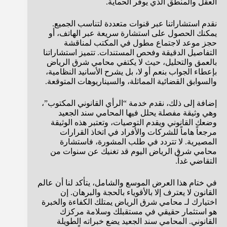
العقل والمنطق الذي يوفر الحماية.
نقدم استشاراتنا عبر قنوات متعددة لتناسب الجميع.
يمكنك الحصول على استشارة سريعة عبر الهاتف، أو
حجز موعد لاجتماع مطول في المكتب لمناقشة
التفاصيل الدقيقة وفحص المستندات. تتميز استشاراتنا
بالعمق والتحليل، حيث لا يكتفي محامي شرق الرياض
بإعطاء الجواب بنعم أو لا، بل يشرح الأسانيد النظامية،
والسوابق القضائية المماثلة، والسيناريوهات المتوقعة.
إضافة إلى ذلك، نقدم خدمة “الرأي القانوني المكتوب”،
وهي وثيقة مفصلة يحلل فيها المحامي سند الجعيد
وضعك القانوني ويقدم التوصيات، وتعتبر هذه الوثيقة
مرجعاً هاماً للشركات والأفراد في اتخاذ القرارات
المصيرية. لا تتردد في طلب المشورة، فاستشارة
محامي شرق الرياض اليوم قد تغنيك عن سنوات من
التقاضي غداً.
في ختام هذا العرض الموسع والشامل، يتأكد لنا أن عالم
القانون لا يعترف إلا بالأقوياء بالحجة والبرهان. إن
اختيارك لـ محامي شرق الرياض يمتلك الكفاءة والخبرة
هو استثمار حقيقي في مستقبلك وسلامة مركزك
القانوني. المحامي سند الجعيد يضع خبراته الطويلة