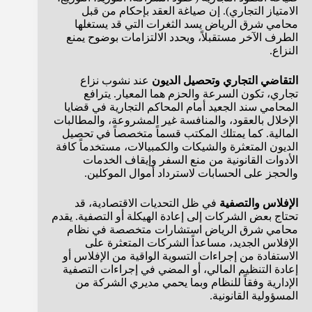
الامتياز التجاري). إن صياغة العقد بإحكام من قبل
محامي شرق الرياض يسد الثغرات التي قد يستغلها
الطرف الآخر مستقبلاً، ويحدد الالتزامات بوضوح يمنع
النزاع.
التقاضي التجاري وتحصيل الديون
عند نشوب نزاع
تجاري، تكون السرعة والحزم هما المعيار. يترافع
المحامي سند الجعيد أمام المحاكم التجارية في قضايا
الإخلال بالعقود، والمنافسة غير المشروعة، والمطالبات
المالية. كما يمتلك المكتب قسماً متخصصاً في تحصيل
الديون المتعثرة والشيكات والكمبيالات، مستخدماً كافة
الأدوات القانونية من منع السفر وإيقاف الخدمات
والحجز على الحسابات لاسترداد أموال الموكلين.
الإفلاس والتصفية
في ظل التحديات الاقتصادية، قد
تحتاج بعض الشركات إلى إعادة الهيكلة أو التصفية. يقدم
محامي شرق الرياض استشارات متخصصة في نظام
الإفلاس الجديد، مساعداً الشركات المتعثرة على
الاستفادة من إجراءات التسوية الواقية من الإفلاس أو
إعادة التنظيم المالي، أو المضي في إجراءات التصفية
الإدارية وفقاً للنظام وبما يحمي مديري الشركة من
المسؤولية القانونية.