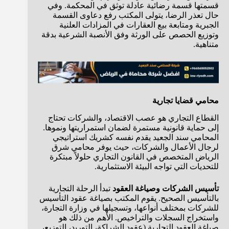
قسمتها قسمة رضائية عادلة توثق في المحكمة. وفي
حال تعذر الرضا، يتولى المكتب رفع دعاوى القسمة
الجبرية ومتابعة بيع العقارات في المزادات العلنية
وتوزيع الحصص على الورثة وفق الأنصبة الشرعية بدقة
متناهية.
محامي قضايا تجارية
القطاع التجاري هو عصب الاقتصاد، والشركات تحتاج
إلى حماية قانونية مستمرة لضمان استمراريتها ونموها.
المحامي سند الجعيد يقدم نفسه كشريك استراتيجي
لرجال الأعمال والشركات، حيث يوفر محامي شرق
الرياض المتخصص في القانون التجاري حلولاً مبتكرة
للتحديات التي تواجه البيئة الاستثمارية.
تأسيس الشركات وصياغة العقود
تبدأ الرحلة التجارية
بالتأسيس الصحيح. يقوم المكتب بصياغة عقود التأسيس
للشركات بمختلف أنواعها، وتسجيلها في وزارة التجارة،
واستخراج السجلات والتراخيص. الأهم من ذلك هو
صياغة العقود التجارية (عقود الشراكة، التوريد، التوزيع،