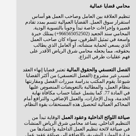
محامي قضايا عمالية
تنظيم العلاقة بين العامل وصاحب العمل هو أساس
استقرار سوق العمل. القضايا العمالية تتسم بمدد تقادم
قصيرة وإجراءات خاصة تبدأ وجوباً بالتسوية الودية.
المحامي سند الجعيد (966565052502+) يمتلك خبرة
واسعة في تمثيل الطرفين، سواء كان صاحب العمل
الذي يسعى لحماية منشأته، أو العامل الذي يطالب
بحقوقه، مما يجعله محامي شرق الرياض الأقدر على
فهم عقليات طرفي النزاع.
الفصل التعسفي والحقوق المالية
تعتبر قضايا إنهاء العقد
لسبب غير مشروع (الفصل التعسفي) من أكثر القضايا
شيوعاً. يقوم المكتب بدراسة مبررات الفصل ومقارنتها
بنظام العمل، والمطالبة بالتعويضات المنصوص عليها
في المادة 77. كما يشمل عملنا حساب مكافأة نهاية
الخدمة، وبدل الإجازات، والعمل الإضافي، والترافع أمام
المحاكم العمالية لتحصيل هذه المستحقات بقوة النظام.
صياغة اللوائح الداخلية وعقود العمل
الوقاية تبدأ من
التنظيم الداخلي. يساعد محامي شرق الرياض المنشآت
في صياغة لائحة تنظيم العمل الداخلية واعتمادها من
وزارة الموارد البشرية، بالإضافة إلى صياغة عقود عمل