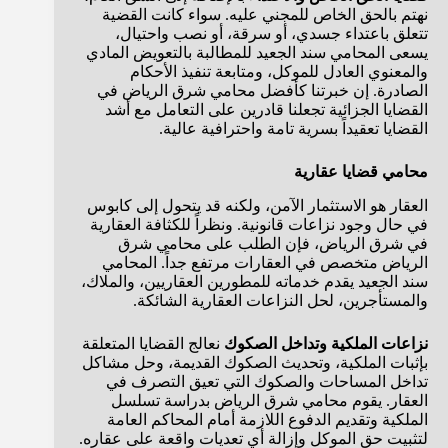
نهتم بالحق الخاص للمجني عليه. سواء كانت القضية
تتعلق باعتداء جسدي، أو سرقة، أو نصب واحتيال،
يسعى المحامي سند الجعيد للمطالبة بالتعويض المادي
والمعنوي العادل للموكل، ومتابعة تنفيذ الأحكام
الصادرة. إن خبرتنا كأفضل محامي شرق الرياض في
القضايا الجزائية تجعلنا قادرين على التعامل مع أشد
القضايا تعقيداً بسرية تامة واحترافية عالية.
محامي قضايا عقارية
العقار هو الاستثمار الآمن، ولكنه قد يتحول إلى كابوس
في حال وجود نزاعات قانونية. ونظراً للكثافة العقارية
في شرق الرياض، فإن الطلب على محامي شرق
الرياض متخصص في العقارات مرتفع جداً. المحامي
سند الجعيد يقدم خدماته للمطورين العقاريين، والملاك،
والمستأجرين، لحل النزاعات العقارية الشائكة.
نزاعات الملكية وتداخل الصكوك
نعالج القضايا المتعلقة
بإثبات الملكية، وتحديث الصكوك القديمة، وحل مشاكل
تداخل المساحات والصكوك التي تعيق التصرف في
العقار. يقوم محامي شرق الرياض بدراسة تسلسل
الملكية وتقديم الدفوع اللازمة أمام المحاكم العامة
لتثبيت حق الموكل وإزالة أي تعديات واقعة على عقاره.