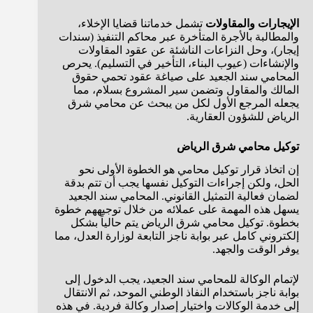
الإيجارات والمقاولات
تشمل خدماتنا قضايا الإخلاء،
والمطالبة بالأجرة المتأخرة عبر محاكم التنفيذ (سندات
إيجار)، وحل النزاعات الناشئة عن عقود المقاولات
والإنشاءات (عيوب البناء، التأخير في التسليم). يحرص
المحامي سند الجعيد على صياغة عقود تحمي حقوق
المالك والمقاول وتضمن سير المشروع بسلام، مما
يجعله المرجع الأول لكل من يبحث عن محامي شرق
الرياض للشؤون العقارية.
توكيل محامي شرق الرياض
إن اتخاذ قرار توكيل محامي هو الخطوة الأولى نحو
الحل، ولكن إجراءات التوكيل نفسها يجب أن تتم بدقة
لضمان فعالية التمثيل القانوني. المحامي سند الجعيد
يسهل هذه المهمة على عملائه من خلال توجيههم خطوة
بخطوة. توكيل محامي شرق الرياض يتم حالياً بشكل
إلكتروني كامل عبر بوابة ناجز التابعة لوزارة العدل، مما
يوفر الوقت والجهد.
لإتمام الوكالة للمحامي سند الجعيد، يجب الدخول إلى
بوابة ناجز باستخدام النفاذ الوطني الموحد، ثم الانتقال
إلى خدمة الوكالات واختيار إصدار وكالة فردية. في هذه