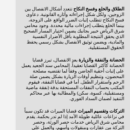
الطلاق والخلع وفسخ النكاح
تتعدد أشكال الانفصال بين
الزوجين، ولكل شكل إجراءاته وآثاره القانونية. دعاوى
فسخ النكاح تتطلب إثبات الضرر الواقع على الزوجة،
بينما الخلع يتطلب إجراءات مالية محددة. وجود محامي
شرق الرياض خبير بجانبك يضمن اختيار المسار الصحيح
الذي يحقق النتيجة المطلوبة بأقل الأضرار النفسية
والمادية، ويضمن توثيق الانفصال بشكل رسمي يحفظ
الحقوق المستقبلية.
الحضانة والنفقة والزيارة
بعد الانفصال، تبرز قضايا
الحضانة كأكثر القضايا تعقيداً. المحامي سند الجعيد يعمل
على إثبات أحقية الحاضن وفقاً لما تقتضيه مصلحة
المحضون، وتنظيم أوقات الزيارة بشكل يضمن صلة
الرحم واستقرار الطفل. أما في قضايا النفقة، فيقوم
المكتب بحساب النفقات المستحقة بدقة (نفقة ماضية
ومستقبلية، كسوة، سكن) والمطالبة بها عبر محاكم
التنفيذ لضمان السداد الفوري.
التركات وتقسيم الميراث
قضايا الميراث قد تكون سبباً
في نزاعات عائلية طويلة الأمد إذا لم تدر بحكمة. يقدم
محامي شرق الرياض خدمات حصر الورثة، وحصر
التركة من عقارات ومنقولات وأسهم، والعمل على