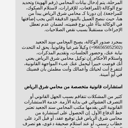
المرحلة، يتم إدخال بيانات المحامي (رقم الهوية) وتحديد
نوع الوكالة (للمرافعات، للإقرارات، لاستلام الصكوك،
للمراجعة). إن دورنا كـ محامي شرق الرياض يبدأ من
هنا، حيث ننصح العميل بالبنود الدقيقة التي يجب إضافتها
في الوكالة بناءً على نوع قضيته، لضمان عدم تعطل
الإجراءات مستقبلاً بسبب نقص الصلاحيات.
بمجرد صدور الوكالة، يصبح المحامي سند الجعيد
(966565052502+) وكيلاً شرعياً وقانونياً، يحق له التحدث
نيابة عنك، وحضور الجلسات، وتقديم المذكرات،
واستلام الأحكام. إن توكيل محامي شرق الرياض يعني
أنك فوضت خبيراً ليحمل عنك عبء المواجهة القانونية،
لتتفرغ أنت لحياتك وأعمالك وأنت مطمئن بأن قضيتك
في أيدٍ أمينة.
استشارات قانونية متخصصة من محامي شرق الرياض
كثير من المشكلات تتفاقم بسبب الجهل القانوني أو
التصرف العشوائي في بداية الأزمة. خدمة الاستشارات
القانونية التي يقدمها مكتب المحامي سند الجعيد تعتبر
خط الدفاع الأول. إن الحصول على استشارة من
محامي شرق الرياض قبل توقيع عقد، أو قبل الرد على
خطاب رسمي، أو عند استلام صحيفة دعوى، هو تصرف