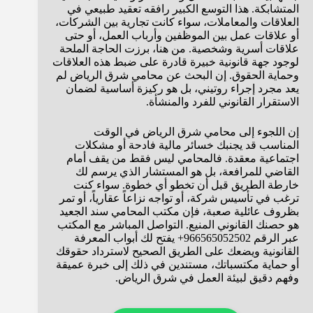
المتشابكة. هذا التوسع الكبير رافقه تعقيد طبيعي في
العلاقات والمعاملات، سواء كانت تجارية بين الشركات،
أو علاقات عمل بين الموظفين وأرباب العمل، أو حتى
علاقات أسرية وشخصية. من هنا، برزت الحاجة الملحة
لوجود جهة قانونية خبيرة قادرة على ضبط هذه العلاقات
وحماية الحقوق. إن البحث عن محامي شرق الرياض لم
يعد مجرد إجراء روتيني، بل هو ركيزة أساسية لضمان
الاستقرار القانوني للفرد والمنشأة.
إن اللجوء إلى محامي شرق الرياض في الوقت
المناسب قد يجنبك خسائر مالية فادحة أو مشكلات
اجتماعية معقدة. فالمحامي ليس فقط من يقف أمام
القاضي للمرافعة، بل هو المستشار الذي يرسم لك
خارطة الطريق قبل أن تخطو أي خطوة. سواء كنت
ترغب في تأسيس شركة، أو تواجه نزاعاً عقارياً، أو تمر
بظروف عائلية صعبة، فإن مكتب المحامي سند الجعيد
هو حصنك القانوني المنيع. التواصل المباشر مع المكتب
عبر الرقم 966565052502+ يفتح لك أبواب المعرفة
القانونية ويضعك على الطريق الصحيح لاسترداد حقوقك
أو حماية مكتسباتك، مستندين في ذلك إلى خبرة عميقة
وفهم دقيق لبيئة العمل في شرق الرياض.