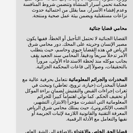
محكمة تحمي أسرار المنشأة وتتضمن شروط المنافسة
وعدم إفشاء الأسرار، مما يقلل من احتمالية حدوث
نزاعات مستقبلية ويضمن بيئة عمل صحية ومنتجة.
محامي قضايا جنائية
القضايا الجنائية لا تحتمل التأجيل أو الخطأ، ففيها يكون
مصير الإنسان وحريته على المحك. دور محامي شرق
الرياض في هذه القضايا حيوي وحاسم، حيث يتطلب
الأمر تدخلاً سريعاً ودقيقاً. المحامي سند الجعيد يقف
بجانب موكله منذ لحظة الاستدعاء الأولى، مروراً
بالتحقيقات، وصولاً إلى قاعات المحكمة الجزائية.
المخدرات والجرائم المعلوماتية
نتعامل بحرفية عالية مع
قضايا المخدرات (حيازة، ترويج، تعاطي) ونبحث في
ثغرات إجراءات القبض والتفتيش لضمان براءة الموكل
أو تخفيف الحكم. كما نولي اهتماماً كبيراً للجرائم
المعلوماتية التي انتشرت مؤخراً (الابتزاز، التشهير،
النصب الإلكتروني)، حيث يمتلك محامي شرق الرياض
المعرفة التقنية والقانونية اللازمة لإثبات الجريمة أو
نفيها والتعامل مع الأدلة الرقمية.
قضايا الحق الخاص والاعتداء
بالإضافة إلى الشق العام،