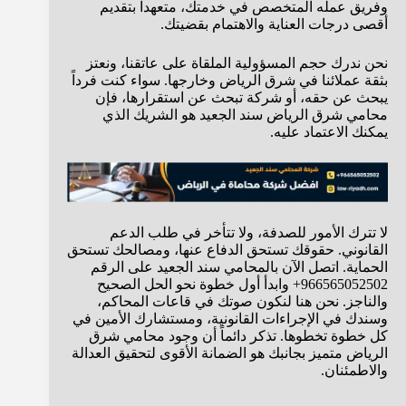
وفريق عمله المتخصص في خدمتك، متعهداً بتقديم
أقصى درجات العناية والاهتمام بقضيتك.
نحن ندرك حجم المسؤولية الملقاة على عاتقنا، ونعتز
بثقة عملائنا في شرق الرياض وخارجها. سواء كنت فرداً
يبحث عن حقه، أو شركة تبحث عن استقرارها، فإن
محامي شرق الرياض سند الجعيد هو الشريك الذي
يمكنك الاعتماد عليه.
لا تترك الأمور للصدفة، ولا تتأخر في طلب الدعم
القانوني. حقوقك تستحق الدفاع عنها، ومصالحك تستحق
الحماية. اتصل الآن بالمحامي سند الجعيد على الرقم
966565052502+ وابدأ أول خطوة نحو الحل الصحيح
والناجز. نحن هنا لنكون صوتك في قاعات المحاكم،
وسندك في الإجراءات القانونية، ومستشارك الأمين في
كل خطوة تخطوها. تذكر دائماً أن وجود محامي شرق
الرياض متميز بجانبك هو الضمانة الأقوى لتحقيق العدالة
والاطمئنان.