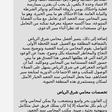
الاعتماد وحده لا يكفي، بل يجب أن يقترن بممارسة
فعلية واحتكاك يومي بأروقة المحاكم ودوائر الشرطة
والنيابة العامة. هذا الاحتكاك هو ما يبني الخبرة، وهو ما
يميز المحامي سند الجعيد الذي تعامل مع مئات القضايا
المتنوعة، مما أكسبه حصيلة معرفية تمكنه من التعامل
مع أي مستجدات قد تطرأ أثناء سير الدعوى.
إضافة إلى ذلك، يتميز أفضل محامي شرق الرياض
بالشفافية المطلقة مع العميل. فمنذ اللحظة الأولى
للتواصل، يقوم المحامي بدراسة القضية وتوضيح نسبة
النجاح والمخاطر المحتملة بكل وضوح، بعيداً عن الوعود
الزائفة التي قد يطلقها البعض. هذا الصدق هو ما يبني
جسور الثقة المستدامة بين المحامي وموكليه. كما أن
التواجد الجغرافي في شرق الرياض يسهل على العملاء
الوصول للمكتب وعقد الاجتماعات الدورية لمتابعة سير
قضاياهم، مما يجعل المحامي سند الجعيد الخيار الأمثل
لسكان ومستثمري هذه المنطقة الحيوية.
تخصصات محامي شرق الرياض
إن القانون بحر واسع ومتشعب، ولا يمكن لمحامي واحد
أن يلم بكل تفاصيله إلا إذا كان يمتلك فريق عمل متكامل
ومنهجية بحثية رصينة. مكتب المحامي سند الجعيد،