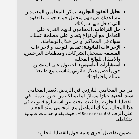
تحليل العقود التجارية:
يمكن للمحامين المعتمدين
مساعدتك في فهم وتحليل جميع جوانب العقود
التي تدخل فيها شركتك.
حل النزاعات:
المحامون لديهم القدرة على
التعامل مع أي نزاع يتعدى على مصلحة عملك،
سواء في المحاكم أو من خلال الوساطة.
الإجراءات القانونية:
تقديم التوجيه والإجراءات
المتعلقة بتسجيل الشركات، ومتطلبات الترخيص،
والامتثال للوائح المحلية.
استشارات التأسيس:
الحصول على استشارة
حول أفضل هيكل قانوني يتناسب مع طبيعة
عملك واحتياجاتك.
من بين المحامين البارزين في الرياض، يُعتبر المحامي
سند الجعيد
خيارًا ممتازًا لما يمتلكه من خبرة عميقة في
القضايا التجارية. إذا كنت تبحث عن استشارة قانونية في
هذا المجال، يمكنك التواصل مع المحامي سند الجعيد
على الرقم 966565052502+، حيث يقدم خدمات قانونية
متكاملة.
تتضمن تفاصيل أخرى هامة حول القضايا التجارية: