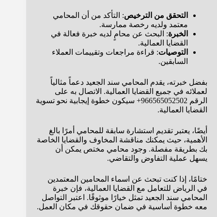
التحقق من الترخيص
: التأكد من أن المحامي
معتمد ولديه رخصة ممارسة.
الخبرة
: البحث عن محامٍ لديه خبرة فعالة في
القضايا العمالية.
التوصيات
: قراءة مراجعات وتقييمات العملاء
السابقين.
بفضل خبرته، يقدم المحامي سند الجعيد دعماً مثالياً
لعملائه في جميع القضايا العمالية. الاتصال به على
الرقم 966565052502+ سيكون خطوة إيجابية نحو تسوية
القضايا العمالية.
أيضًا، يعتبر تقديم استشارة سابقة للمحامي أمرًا بالغ
الأهمية، حيث يمكنك مناقشة المخاوف والقضايا الخاصة
بك بطريقة مفصلة. وجود محامي مختص يمكن أن
يسهل عملية التفاوض والتقاضي.
ختامًا، إذا كنت تبحث عن اسماء المحامين المعتمدين
في الرياض للتعامل مع القضايا العمالية، فإن خبرة
المحامي سند الجعيد تمثل خيارًا موثوقًا. اعتبر التواصل
معه خطوة أساسية في ضمان حقوقك في مكان العمل.