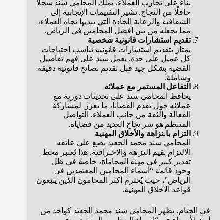
بناءً على تجارب العملاء، يملك المحامي سند سجلًا
حافلًا من النجاح. تشير التقييمات الإيجابية إلى
الشفافية والرعاية الجادة التي يبديها تجاه العملاء،
مما يجعله من بين أفضل المحامين في الرياض.
تقديم استشارات قانونية شخصية
يمتاز بتقديم استشارات قانونية تناسب احتياجات
كل عميل على حدة. يعمل سند على فهم تفاصيل
القضية بشكل جيد قبل تقديم نصائح قانونية دقيقة
وشاملة.
التفاعل المستمر مع عملائه
يحافظ المحامي سند على تحديثات دورية مع
عملائه حول تقدم القضايا، ما يعزز المشاركة
الفعالة والثقة من جانب العملاء. التواصل
المنتظم هو سر نجاح العديد من قضاياه.
التزام بالنزاهة والأخلاق المهنية
المحامي سند محمد الجعيد يضع على عاتقه
الالتزام بقيم النزاهة والاحترافية. هذا يُعتبر محط
تقدير كبير في مهنة المحاماة، خاصة في ظل
وجود قائمة “اسماء المحامين المعتمدين في
الرياض”، حيث يُحترم أكثر المحامون الذين يتبعون
قواعد الأخلاق المهنية.
في الختام، يظهر المحامي سند محمد الجعيد كواحد من
أبرز الأسماء في “اسماء المحامين المعتمدين في