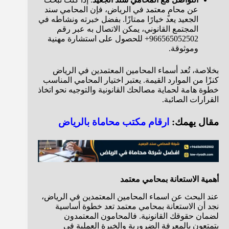
عن محامٍ معتمد في الرياض، فإن المحامي سند
الجعيد يعد خيارًا ممتازًا. بفضل خبرته ونشاطه في
المجتمع القانوني، يمكن الاتصال به عبر رقم
966565052502+ للحصول على استشارة مهنية
وموثوقة.
بخلاصة، تُعد أسماء المحامين المعتمدين في الرياض
كنزًا من الموارد القيمة. يعتبر اختيار المحامي المناسب
خطوة هامة لحماية مصالحك القانونية والتوجيه نحو اتخاذ
القرارات الصائبة.
مقال يهمك:
ارقام مكتب محاماة بالرياض
أهمية الاستعانة بمحامي معتمد
عند البحث عن اسماء المحامين المعتمدين في الرياض،
نجد أن الاستعانة بمحامي معتمد تعد خطوة أساسية
لضمان حقوقك القانونية. فالمحامون المعتمدون
يتمتعون بالمعرفة الضرورية والخبرة العملية في