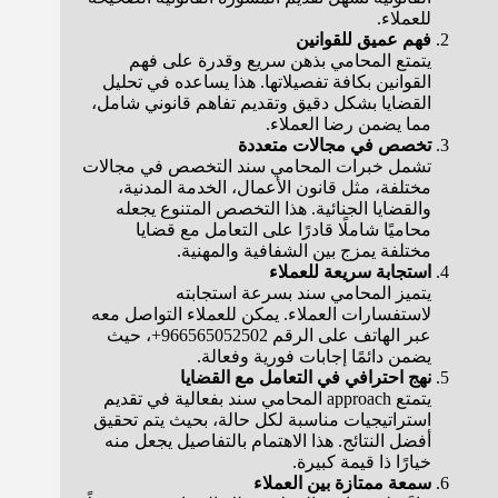
للعملاء.
فهم عميق للقوانين
يتمتع المحامي بذهن سريع وقدرة على فهم
القوانين بكافة تفصيلاتها. هذا يساعده في تحليل
القضايا بشكل دقيق وتقديم تفاهم قانوني شامل،
مما يضمن رضا العملاء.
تخصص في مجالات متعددة
تشمل خبرات المحامي سند التخصص في مجالات
مختلفة، مثل قانون الأعمال، الخدمة المدنية،
والقضايا الجنائية. هذا التخصص المتنوع يجعله
محاميًا شاملًا قادرًا على التعامل مع قضايا
مختلفة يمزج بين الشفافية والمهنية.
استجابة سريعة للعملاء
يتميز المحامي سند بسرعة استجابته
لاستفسارات العملاء. يمكن للعملاء التواصل معه
عبر الهاتف على الرقم 966565052502+، حيث
يضمن دائمًا إجابات فورية وفعالة.
نهج احترافي في التعامل مع القضايا
يتمتع approach المحامي سند بفعالية في تقديم
استراتيجيات مناسبة لكل حالة، بحيث يتم تحقيق
أفضل النتائج. هذا الاهتمام بالتفاصيل يجعل منه
خيارًا ذا قيمة كبيرة.
سمعة ممتازة بين العملاء