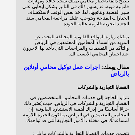
يُنصح دائمًا باختيار محامي يمتلك سجلًا حافلاً ومهارات
قانونية قوية. قد يسهم ذلك في التأثير بشكل إيجابي على
سير القضية ونتائجها. لذا، خذ بعض الوقت لاستكشاف
الخيارات المتاحة ويتوجب عليك مراجعة المحامي سند
الجعيد لتجربة قانونية عالية الجودة.
يمكنك زيارة المواقع القانونية المختلفة للبحث عن
المزيد من اسماء المحامين المعتمدين في الرياض
والتأكد من التقييمات والمراجعات التي يأخذ بها الآخرون
عند اختيار المحامي الأنسب لك.
مقال يهمك:
اجرات عمل توكيل محامي أونلاين
بالرياض
القضايا التجارية والشركات
تتزايد الحاجة إلى خدمات المحامين المتخصصين في
القضايا التجارية والشركات في الرياض، حيث يُعتبر ذلك
جزءًا أساسيًا من إدراك أهمية الاستشارة القانونية. إن
المحامين المعتمدين في الرياض يمتلكون الخبرة اللازمة
لمساعدتك في مختلف الأمور التجارية التي قد تواجهك.
تتضمن خدمات القضايا التجارية والشركات ما يلي: