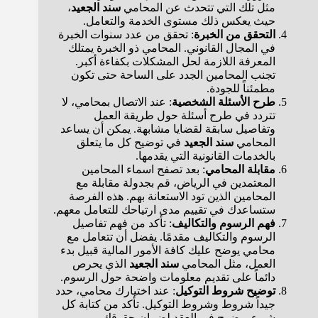
مثل تلك التي تتحدث عن المحامي
سند الجعيد
،
حيث يعكس ذلك مستوى الخدمة والتعامل.
التحقق من الخبرة
: تحقق من عدد سنوات الخبرة
في المجال القانوني. المحامي ذو الخبرة يمتلك
المعرفة اللازمة لحل المشكلات بكفاءة أكبر.
تجنب المحامين الجدد على الساحة حتى تكون
مطمئناً للجودة.
طرح الأسئلة الشخصية
: عند الاتصال بمحامي، لا
تتردد في طرح أسئلة حول طريقة العمل
وتفاصيل سابقة لقضايا مشابهة. يمكن أن يساعد
المحامي
سند الجعيد
في توضيح كل ما يتعلق
بالخدمات القانونية التي يقدمها.
مقابلة المحامي
: بعد تصفح اسماء المحامين
المعتمدين في الرياض، قم بجدولة مقابلة مع
المحامين الذين تود الاستعانة بهم. هذه الفرصة
ستساعدك في تقييم مدى ارتياحك للتعامل معهم.
فهم الرسوم والتكاليف
: تأكد من فهم تفاصيل
الرسوم والتكاليف مقدمًا. يفضل أن تتعامل مع
محامي يوضح عليك كافة الأمور المالية قبيل بدء
العمل، مثل المحامي
سند الجعيد
الذي يحرص
دائماً على تقديم معلومات واضحة حول الرسوم.
توضيح شروط التوكيل
: عند اختيارك محامي، حدد
جيداً شروط وشروط التوكيل. تأكد من كتابة كل
شيء بوضوح في العقد لضمان حقوقك