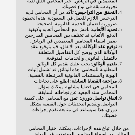
المعتمدين في الرياض. اختر المحامي الذي لديه
تجربة سابقة في نوع قضيتك.
التحقق من التراخيص
: تأكد من أن المحامي لديه
الترخيص اللازم للعمل في السعودية. هذه الخطوة
ضرورية لضمان الخدمة القانونية الصحيحة.
تحديد الأتعاب
: ناقش مع المحامي أتعابه وكيفية
الدفع. الأتعاب قد تختلف بين المحامين المدرجين
ضمن اسماء المحامين المعتمدين في الرياض.
توقيع عقد الوكالة
: بعد الاتفاق، قم بتوقيع عقد
الوكالة الذي يوضح كل التفاصيل المتعلقة
بالتمثيل القانوني والخدمات المتوقعة.
تقديم الوثائق
: يجب عليك تقديم كل الوثائق
المطلوبة للمحامي. هذه الوثائق قد تشمل إثبات
الهوية والمستندات القانونية المرتبطة بالقضية.
مراجعة القضايا السابقة
: اطلع على نجاحات
المحامي في قضايا مشابهة. يمكنك سؤال
المحامي سند الجعيد عن نجاحاته السابقة.
اتفاق تواصل دوري
: اتفق مع المحامي على كيفية
التواصل وتقديم التحديثات حول القضية بشكل
دوري. هذا سيساعد في متابعة تقدم إجراءات
قضيتك.
من خلال اتباع هذه الإجراءات، يمكنك اختيار المحامي
المثالي من اسماء المحامين المعتمدين في الرياض