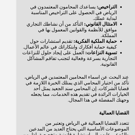
التراخيص:
يساعدك المحامون المعتمدون في
الرياض في الحصول على التراخيص المناسبة
لبداية عملك.
الامتثال القانوني:
التأكد من أن نشاطك التجاري
موافق للأنظمة والقوانين المعمول بها في
المملكة.
حماية الملكية الفكرية:
تقديم استشارات حول
كيفية حماية أفكارك وابتكاراتك في عالم الأعمال.
تسوية النزاعات:
العمل على إيجاد حلول للنزاعات
التجارية بسرعة وفعالية لتجنب تفاقم المشاكل
القانونية.
عند البحث عن اسماء المحامين المعتمدين في الرياض،
تأكد من اختيار المحامي الذي يمتلك الخبرة اللازمة في
قضايا الشركات. إن المحامي سند الجعيد يمثل أحد
الخيارات الرائدة في تقديم هذه الخدمات، مما يجعله
وجهتك المفضلة في هذا المجال.
القضايا العمالية
تتعدد القضايا العمالية في الرياض وتعتبر من
الموضوعات الأساسية التي يحتاج العديد من المدعين
والمُدعى عليهم إلى استشارة قانونية متخصصة. لذا، من