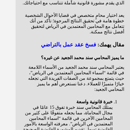
الذي يقدم مشورة قانونية شاملة تتناسب مع احتياجاتك.
يعد اختيار محامٍ متخصص في قضايا الأحوال الشخصية
خطوة هامة في تحقيق النتائج المرجوة؛ تأكد من أنك
تتعامل مع
المحامين المعتمدين في الرياض لتحقيق
أفضل نتائج ممكنة.
مقال يهمك:
فسخ عقد عمل بالتراضي
ما يميز المحامي سند محمد الجعيد عن غيره؟
يعتبر المحامي سند محمد الجعيد من الأسماء اللامعة
في قائمة “اسماء المحامين المعتمدين في الرياض”،
حيث يتمتع بمجموعة من الصفات الفريدة التي تجعله
خيارًا متميزًا للعملاء. دعنا نستعرض أهم ما يميز
المحامي الجعيد:
خبرة قانونية واسعة
يمتلك المحامي سند خبرة تفوق 15 عامًا في
مجال المحاماة، مما يجعله متفوقًا على كثير من
المحامين الآخرين في قائمة “اسماء المحامين
المعتمدين في الرياض”. معرفته الواسعة بالأمور
القانونية تسهل تقديم المشورة القانونية الصحيحة