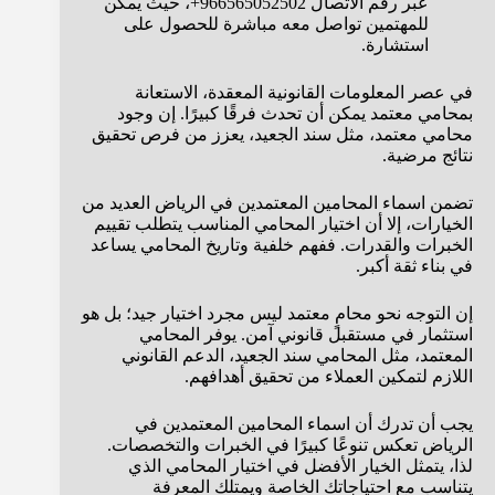
عبر رقم الاتصال 966565052502+، حيث يمكن
للمهتمين تواصل معه مباشرة للحصول على
استشارة.
في عصر المعلومات القانونية المعقدة، الاستعانة
بمحامي معتمد يمكن أن تحدث فرقًا كبيرًا. إن وجود
محامي معتمد، مثل سند الجعيد، يعزز من فرص تحقيق
نتائج مرضية.
تضمن اسماء المحامين المعتمدين في الرياض العديد من
الخيارات، إلا أن اختيار المحامي المناسب يتطلب تقييم
الخبرات والقدرات. ففهم خلفية وتاريخ المحامي يساعد
في بناء ثقة أكبر.
إن التوجه نحو محامٍ معتمد ليس مجرد اختيار جيد؛ بل هو
استثمار في مستقبل قانوني آمن. يوفر المحامي
المعتمد، مثل المحامي سند الجعيد، الدعم القانوني
اللازم لتمكين العملاء من تحقيق أهدافهم.
يجب أن تدرك أن اسماء المحامين المعتمدين في
الرياض تعكس تنوعًا كبيرًا في الخبرات والتخصصات.
لذا، يتمثل الخيار الأفضل في اختيار المحامي الذي
يتناسب مع احتياجاتك الخاصة ويمتلك المعرفة