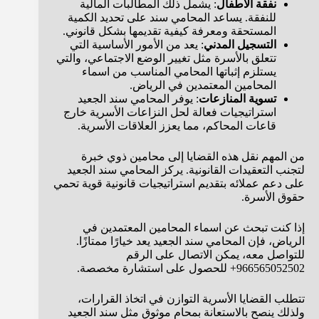
نفقة الأطفال
: يشمل ذلك المطالبات المالية
للنفقة. يساعد المحامي سند على تحديد الكمية
المستحقة ومعرفة كيفية تقديمها بشكل قانوني.
التسجيل المدني
: يعد من الأمور الأساسية التي
تتعلق بالأسرة مثل تغيير الوضع الاجتماعي، والتي
يستلزم إثباتها المحامي المناسب من اسماء
المحامين المعتمدين في الرياض.
تسوية المنازعات
: يوفر المحامي سند الجعيد
استراتيجيات فعالة لحل النزاعات الأسرية خارج
قاعات المحاكم، مما يعزز العلاقات الأسرية.
من المهم نقل هذه القضايا إلى محامين ذوي خبرة
لتجنب التعقيدات القانونية. يركز المحامي سند الجعيد
على دعم عملائه بتقديم استراتيجيات قانونية قوية تحمي
حقوق الأسرة.
إذا كنت تبحث عن اسماء المحامين المعتمدين في
الرياض، فإن المحامي سند الجعيد يعد خيارًا ممتازًا.
للتواصل معه، يمكن الاتصال على الرقم
966565052502+ للحصول على استشارة مخصصة.
تتطلب القضايا الأسرية التوازن في اتخاذ القرارات،
ولذلك ينصح بالاستعانة بمحامٍ موثوق مثل سند الجعيد