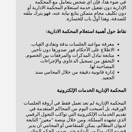
في ضوء هذا، فإن أي شخص يتعامل مع المحكمة
الإدارية دون تفعيل خدمة استعلام المحكمة الادارية أو
دون تكليف محامٍ متمكن يتابع نيابة عنه، فهو يترك ملفه
للصدفة، وهذا أول باب للخسارة.
نقاط حول أهمية استعلام المحكمة الادارية:
معرفة مواعيد الجلسات بدقة وتفادي الغياب.
الاطلاع على الأحكام فور صدورها دون تأخير.
متابعة تبادل المذكرات والمرفقات بين الخصوم.
التحقق من تسجيل الدعاوى والإجراءات
المصاحبة لها.
إدارة قانونية دقيقة من خلال المحامي سند
الجعيد.
المحكمة الإدارية الخدمات الإلكترونية
المحكمة الإدارية لم تعد تعمل فقط في أروقة الجلسات
الورقية، بل أصبحت اليوم من المحاكم المتقدمة في
تقديم الخدمات الإلكترونية التي تواكب التحول الرقمي
الذي تشهده المملكة. ومن خلال منصة “معين” التابعة
لديوان المظالم، يمكن للمتقاضي أو المحامي أن يدير
قضيته إلكترونيًا من البداية حتى صدور الحكم النهائي.