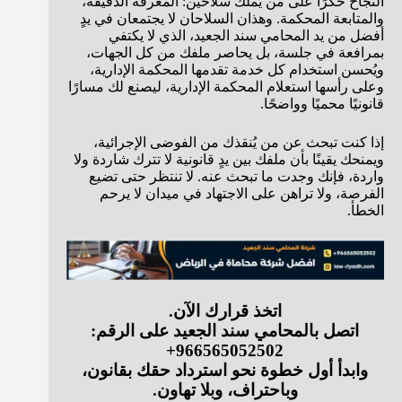
النجاح حكرًا على من يملك سلاحين: المعرفة الدقيقة،
والمتابعة المحكمة. وهذان السلاحان لا يجتمعان في يدٍ
أفضل من يد المحامي سند الجعيد، الذي لا يكتفي
بمرافعة في جلسة، بل يحاصر ملفك من كل الجهات،
ويُحسن استخدام كل خدمة تقدمها المحكمة الإدارية،
وعلى رأسها استعلام المحكمة الإدارية، ليصنع لك مسارًا
قانونيًا محميًا وواضحًا.
إذا كنت تبحث عن من يُنقذك من الفوضى الإجرائية،
ويمنحك يقينًا بأن ملفك بين يدٍ قانونية لا تترك شاردة ولا
واردة، فإنك وجدت ما تبحث عنه. لا تنتظر حتى تضيع
الفرصة، ولا تراهن على الاجتهاد في ميدان لا يرحم
الخطأ.
اتخذ قرارك الآن.
اتصل بالمحامي سند الجعيد على الرقم:
966565052502+
وابدأ أول خطوة نحو استرداد حقك بقانون،
وباحتراف، وبلا تهاون.