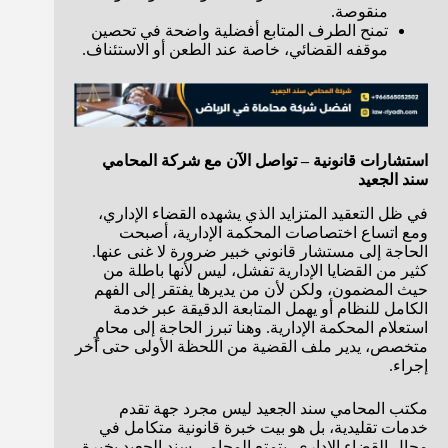
منقوصة.
تمنح الطرف المتابع أفضلية واضحة في تحصين
موقفه القضائي، خاصة عند الطعن أو الاستئناف.
استشارات قانونية – تواصل الآن مع شركة المحامي
سند الجعيد
في ظل التعقيد المتزايد الذي يشهده القضاء الإداري،
ومع اتساع اختصاصات المحكمة الإدارية، أصبحت
الحاجة إلى مستشار قانوني خبير ضرورة لا غنى عنها.
كثير من القضايا الإدارية تفشل، ليس لأنها باطلة من
حيث المضمون، ولكن لأن من يديرها يفتقر إلى الفهم
الكامل للنظام أو يهمل المتابعة الدقيقة عبر خدمة
استعلام المحكمة الإدارية. وهنا تبرز الحاجة إلى محامٍ
متخصص، يدير ملف القضية من اللحظة الأولى حتى آخر
إجراء.
مكتب المحامي سند الجعيد ليس مجرد جهة تقدم
خدمات تقليدية، بل هو بيت خبرة قانونية متكامل في
مجال القضاء الإداري. يتمتع المحامي سند الجعيد بخبرة