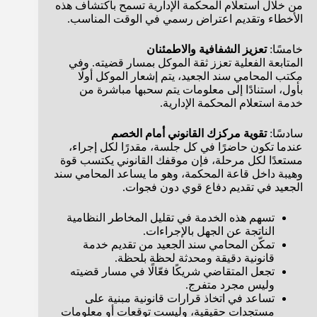
من خلال استعلام المحكمة الإدارية تسمح باكتشاف هذه
الأخطاء وتقديم اعتراض رسمي في الوقت المناسب.
خامسًا:
تعزيز الشفافية والاطمئنان
المتابعة الفعلية تعزز ثقة الموكل بمسار قضيته. وفي
مكتب المحامي سند الجعيد، يتم إشعار الموكل أولًا
بأول، استنادًا إلى معلومات يتم سحبها مباشرة من
خدمة استعلام المحكمة الإدارية.
سادسًا:
تقوية مركزك القانوني أمام الخصم
عندما تكون حاضرًا في كل جلسة، مقدرًا لكل إجراء،
مستعدًا لكل مرحلة، فإن موقفك القانوني يكتسب قوة
وهيبة داخل قاعة المحكمة، وهو ما يساعد المحامي سند
الجعيد في تقديم دفاع قوي دون فجوات.
تسهم هذه الخدمة في تقليل المخاطر النظامية
الناتجة عن الجهل بالإجراءات.
تمكّن المحامي سند الجعيد من تقديم خدمة
قانونية دقيقة ومحدثة لحظة بلحظة.
تجعل المتقاضي شريكًا فعّالًا في مسار قضيته
وليس مجرد متفرج.
تساعد في اتخاذ قرارات قانونية مبنية على
مستجدات حقيقية، وليست توقعات أو معلومات