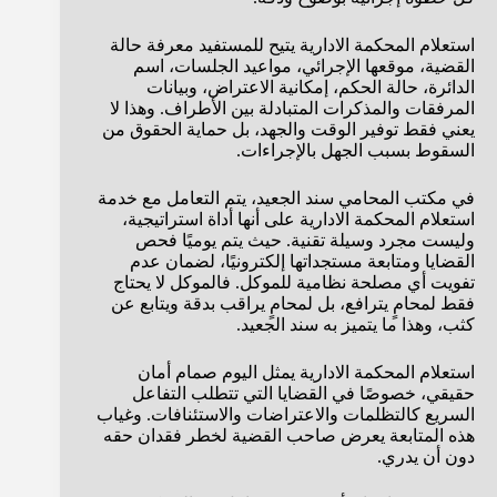
استعلام المحكمة الادارية يتيح للمستفيد معرفة حالة
القضية، موقعها الإجرائي، مواعيد الجلسات، اسم
الدائرة، حالة الحكم، إمكانية الاعتراض، وبيانات
المرفقات والمذكرات المتبادلة بين الأطراف. وهذا لا
يعني فقط توفير الوقت والجهد، بل حماية الحقوق من
السقوط بسبب الجهل بالإجراءات.
في مكتب المحامي سند الجعيد، يتم التعامل مع خدمة
استعلام المحكمة الادارية على أنها أداة استراتيجية،
وليست مجرد وسيلة تقنية. حيث يتم يوميًا فحص
القضايا ومتابعة مستجداتها إلكترونيًا، لضمان عدم
تفويت أي مصلحة نظامية للموكل. فالموكل لا يحتاج
فقط لمحامٍ يترافع، بل لمحامٍ يراقب بدقة ويتابع عن
كثب، وهذا ما يتميز به سند الجعيد.
استعلام المحكمة الادارية يمثل اليوم صمام أمان
حقيقي، خصوصًا في القضايا التي تتطلب التفاعل
السريع كالتظلمات والاعتراضات والاستئنافات. وغياب
هذه المتابعة يعرض صاحب القضية لخطر فقدان حقه
دون أن يدري.