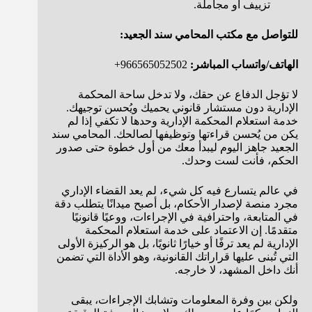
تزييف أو مجاملة.
للتواصل مع مكتب المحامي سند الجعيد:
الهاتف/واتساب المباشر:
966565052502+
لا تؤجل الدفاع عن حقك، ولا تدخل ساحة المحكمة
الإدارية دون مستشار قانوني يحميك ويُحسن توجيهك.
خدمة استعلام المحكمة الإدارية وحدها لا تكفي إذا لم
يكن من يُحسن قراءتها وتوظيفها لصالحك. المحامي سند
الجعيد جاهز اليوم ليبدأ معك من أول خطوة حتى صدور
الحكم، فأنت لست وحدك.
في عالم يتسارع فيه كل شيء، لم يعد القضاء الإداري
مجرد منصة لإصدار الأحكام، بل أصبح ميدانًا يتطلب دقة
في المتابعة، واحترافية في الإجراءات، ووعيًا قانونيًا
متقدمًا. إن الاعتماد على خدمة استعلام المحكمة
الإدارية لم يعد ترفًا أو خيارًا ثانويًا، بل هو الركيزة الأولى
التي تُبنى عليها قراراتك القانونية، وهو الأداة التي تضمن
أنك داخل المشهد، لا خارجه.
ولكن بين وفرة المعلومات وتشابك الإجراءات، يبقى