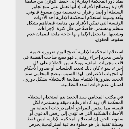
يمتد دور المحكمة الإدارية إلى حفظ التوازن بين سلطة
الإدارة ومصالح الأفراد، إذ أنها تعمل على منع تجاوز
السلطة أو إصدار قرارات تعسفية دون مسوغ قانوني.
وتُعد وسيلة استعلام المحكمة الإدارية أحد الأدوات
الرئيسة التي تمكن الأفراد من متابعة قضاياهم بشكل
منظم ومستمر، خاصةً في ظل كثرة الإجراءات
وتشعبها، ما يجعل الإلمام بها حاجة ملحة لضمان عدم
سقوط الحقوق.
استعلام المحكمة الإدارية أصبح اليوم ضرورة حتمية
وليس مجرد إجراء روتيني، فهو يضع صاحب القضية في
قلب مجريات الملف، ويمكنه من الاطلاع على كل
إجراء، سواء كان ذلك تحديد الجلسات أو صدور الأحكام
أو فتح باب الاعتراض. لهذا السبب، ينصح المحامي سند
الجعيد بضرورة الاهتمام بمتابعة الاستعلام بشكل دوري،
لضمان عدم فوات المدد النظامية.
في مكتب المحامي سند الجعيد يتم استخدام استعلام
المحكمة الإدارية كأداة رقابة دقيقة ومستمرة لكل
قضية، مما يضمن للمراجع أعلى درجات الحماية من
الأخطاء الشكلية التي قد تؤدي إلى رفض الدعوى أو
سقوط الحق. إن استعلام المحكمة الإدارية ليس فقط
وسيلة تقنية، بل هو خطوة دفاعية استراتيجية يحرص