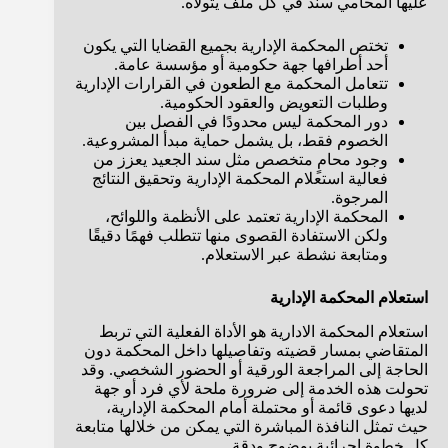
عليها المحامي سند في كل ملف يتولاه.
تختص المحكمة الإدارية بجميع القضايا التي يكون
أحد أطرافها جهة حكومية أو مؤسسة عامة.
تتعامل المحكمة مع الطعون في القرارات الإدارية
وطلبات التعويض والعقود الحكومية.
دور المحكمة ليس محدودًا في الفصل بين
الخصوم فقط، بل يشمل حماية مبدأ المشروعية.
وجود محامٍ متخصص مثل سند الجعيد يعزز من
فعالية استعلام المحكمة الإدارية وتحقيق النتائج
المرجوة.
المحكمة الإدارية تعتمد على الأنظمة واللوائح،
ولكن الاستفادة القصوى منها تتطلب فهمًا دقيقًا
ومتابعة نشطة عبر الاستعلام.
استعلام المحكمة الإدارية
استعلام المحكمة الادارية هو الأداة الفعلية التي تربط
المتقاضي بمسار قضيته وتفاصيلها داخل المحكمة دون
الحاجة إلى المراجعة الورقية أو الحضور الشخصي. وقد
تحولت هذه الخدمة إلى ضرورة ملحة لأي فرد أو جهة
لديها دعوى قائمة أو محتملة أمام المحكمة الإدارية،
حيث تمثل النافذة المباشرة التي يمكن من خلالها متابعة
كل خطوة إجرائية بوضوح ودقة.