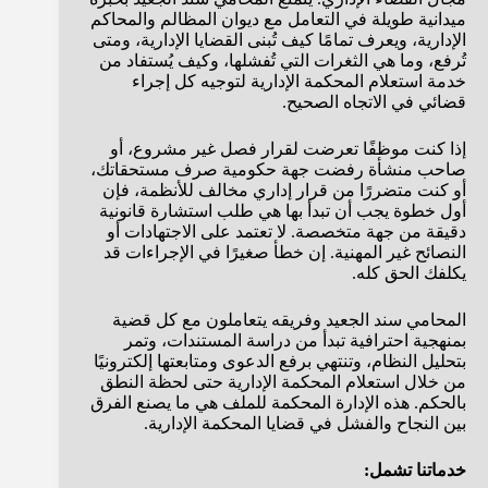
ميدانية طويلة في التعامل مع ديوان المظالم والمحاكم
الإدارية، ويعرف تمامًا كيف تُبنى القضايا الإدارية، ومتى
تُرفع، وما هي الثغرات التي تُفشلها، وكيف يُستفاد من
خدمة استعلام المحكمة الإدارية لتوجيه كل إجراء
قضائي في الاتجاه الصحيح.
إذا كنت موظفًا تعرضت لقرار فصل غير مشروع، أو
صاحب منشأة رفضت جهة حكومية صرف مستحقاتك،
أو كنت متضررًا من قرار إداري مخالف للأنظمة، فإن
أول خطوة يجب أن تبدأ بها هي طلب استشارة قانونية
دقيقة من جهة متخصصة. لا تعتمد على الاجتهادات أو
النصائح غير المهنية. إن خطأ صغيرًا في الإجراءات قد
يكلفك الحق كله.
المحامي سند الجعيد وفريقه يتعاملون مع كل قضية
بمنهجية احترافية تبدأ من دراسة المستندات، وتمر
بتحليل النظام، وتنتهي برفع الدعوى ومتابعتها إلكترونيًا
من خلال استعلام المحكمة الإدارية حتى لحظة النطق
بالحكم. هذه الإدارة المحكمة للملف هي ما يصنع الفرق
بين النجاح والفشل في قضايا المحكمة الإدارية.
خدماتنا تشمل: