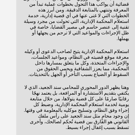
قضائية أن يواكب هذا التحول بخطوات عملية تبدأ من
المعرفة وتنتهي بالمتابعة الدقيقة. ومن أبرز هذه
الخطوات التي لا غنى عنها في أي قضية إدارية، خدمة
استعلام المحكمة الإدارية، التي تحولت من مجرد وسيلة
تقنية إلى عنصر حاسم في مصير القضايا، خاصة في
ظل الإجراءات والمواعيد التي لا ترحم من يجهلها أو
يهملها.
استعلام المحكمة الإدارية يتيح لصاحب الدعوى أو وكيله
معرفة موقع قضيته في النظام، ومواعيد الجلسات،
والإجراءات المتخذة، وكل ما يتعلق بمسارها داخل
المحكمة، مما يعزز الشفافية ويحمي الحقوق من
السقوط أو الضياع بسبب التأخر أو الجهل بالتحديثات.
وهنا يظهر الدور المحوري للمحامي سند الجعيد، الذي لا
يكتفي بتقديم الاستشارة أو المرافعة، بل يعتمد نهجًا
رقابيًا صارمًا على كل قضية يتولاها، من خلال متابعة
يومية لخدمة استعلام المحكمة الإدارية، وضبط كل
إجراء وفق النظام، وتسليح موكليه بالمعلومة في وقتها.
إن وجود محامٍ مثل سند الجعيد على رأس ملفك
القانوني هو الفارق بين قضية تُحكم لصالحك، وأخرى
تسقط بسبب إغفال إجراء بسيط.