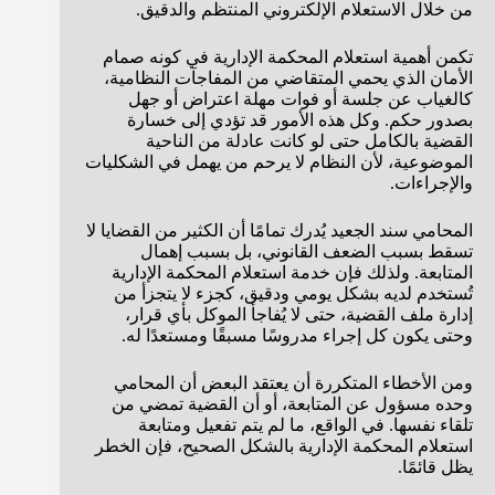
من خلال الاستعلام الإلكتروني المنتظم والدقيق.
تكمن أهمية استعلام المحكمة الإدارية في كونه صمام
الأمان الذي يحمي المتقاضي من المفاجآت النظامية،
كالغياب عن جلسة أو فوات مهلة اعتراض أو جهل
بصدور حكم. وكل هذه الأمور قد تؤدي إلى خسارة
القضية بالكامل حتى لو كانت عادلة من الناحية
الموضوعية، لأن النظام لا يرحم من يهمل في الشكليات
والإجراءات.
المحامي سند الجعيد يُدرك تمامًا أن الكثير من القضايا لا
تسقط بسبب الضعف القانوني، بل بسبب إهمال
المتابعة. ولذلك فإن خدمة استعلام المحكمة الإدارية
تُستخدم لديه بشكل يومي ودقيق، كجزء لا يتجزأ من
إدارة ملف القضية، حتى لا يُفاجأ الموكل بأي قرار،
وحتى يكون كل إجراء مدروسًا مسبقًا ومستعدًا له.
ومن الأخطاء المتكررة أن يعتقد البعض أن المحامي
وحده مسؤول عن المتابعة، أو أن القضية تمضي من
تلقاء نفسها. في الواقع، ما لم يتم تفعيل ومتابعة
استعلام المحكمة الإدارية بالشكل الصحيح، فإن الخطر
يظل قائمًا.