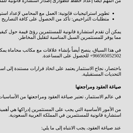
من المهم أيضاً إعداد خطط للطوارئ إصدار استشارة قانونية لل
تطوير استراتيجيات قانونية: العمل مع المحامي لإعداد استر
متطلبات التراخيص: تأكد من الحصول على كافة التصاريح وا
يمكن أن تقدم استشارة قانونية للمستثمرين رؤىً قيمة حول كيفي
مما يوفر للمستثمرين السبل المناسبة لتقليل المخاطر.
في هذا السياق، ينصح أيضاً بإنشاء علاقات مع مكاتب محاماة يمكنه
966565052502+ للحصول على المساعدة.
باختصار، نجاح الاستثمار يعتمد على اتخاذ قرارات مستندة إلى استش
التحديات المستقبلية.
صياغة العقود ومراجعتها
في عالم الاستثمار، تعتبر صياغة العقود ومراجعتها من الأساسيات
من الأمور الأساسية التي يجب على المستثمرين إدراكها هي أهمية و
استشارة قانونية للمستثمرين في المملكة العربية السعودية.
عند صياغة العقود، يجب الانتباه إلى ما يلي: