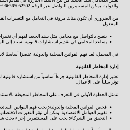
يُعتبر المحامي سند الجعيد من بين الأسماء البارزة في تقديم اس
والدولية. يمكن للمستثمرين التواصل عبر الرقم 966565052502+ للحصول على استشارات متخصصة.
من الضروري أن تكون هناك مرونة في التعامل مع التغييرات القانو
المفعول.
ينصح بالتواصل مع محامي مثل سند الجعيد لفهم أي تغييرات
يساعد المحامي في تقديم استشارات قانونية تستند إلى المعاي
في المجمل، يُعد فهم القوانين المحلية والدولية عنصرًا أساسيًا 
إدارة المخاطر القانونية
تعتبر إدارة المخاطر القانونية جزءاً أساسياً من استشارة قانونية
تؤثر سلباً على الأعمال.
تتمثل الخطوة الأولى في التعرف على المخاطر المحيطة بالاستث
فحص القوانين المحلية والدولية: يجب فهم القوانين السائد
تقييم العوامل الاقتصادية: يمكن أن تؤثر التغيرات الاقتص
التحقق من الشركاء: يجب على المستثمرين إجراء بحث شا