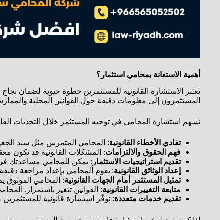
أهمية الاستعانة بمحامي استثمار؟
تعتبر الاستشارة القانونية للمستثمرين خطوة حيوية لضمان نجاح مش
المستثمرون إلى معلومات دقيقة حول القوانين المحلية والممارسا
تسهم استشارة المحامي في توجيه المستثمر خلال التحديات القانو
تفادي الأخطاء القانونية
: المحامي المتمرس مثل سند الجعيد 
فهم الحقوق والالتزامات
: المشكلات القانونية قد تكون معق
تقديم استراتيجيات الاستثمار
: يمكن للمحامي مساعدتك في ا
إعداد الوثائق القانونية
: يقوم المحامي بإعداد مراجعة دقيقة ل
تمثيل المستثمر أمام الجهات القانونية
: المحامي الموثوق يم
متابعة التغييرات القانونية
: القوانين تتغير باستمرار. المح
تقديم خدمات متعددة
: توفّر استشارة قانونية للمستثمرين