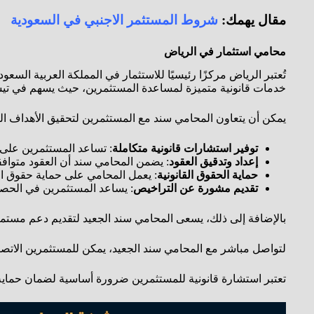
مقال يهمك:
شروط المستثمر الاجنبي في السعودية
محامي استثمار في الرياض
تُعتبر الرياض مركزًا رئيسيًا للاستثمار في المملكة العربية ال
خدمات قانونية متميزة لمساعدة المستثمرين، حيث يسهم في تيسير 
يمكن أن يتعاون المحامي سند مع المستثمرين لتحقيق الأهداف التا
توفير استشارات قانونية متكاملة
: تساعد المستثمرين على فهم
إعداد وتدقيق العقود
: يضمن المحامي سند أن العقود متوافقة
حماية الحقوق القانونية
: يعمل المحامي على حماية حقوق الم
تقديم مشورة عن التراخيص
: يساعد المستثمرين في الحصو
بالإضافة إلى ذلك، يسعى المحامي سند الجعيد لتقديم دعم مستمر
لتواصل مباشر مع المحامي سند الجعيد، يمكن للمستثمرين الاتصال على الرقم 966565052502+، ويرحب بجميع الاستفسارات المتعلقة بالخدمات ا
تعتبر استشارة قانونية للمستثمرين ضرورة أساسية لضمان حماية