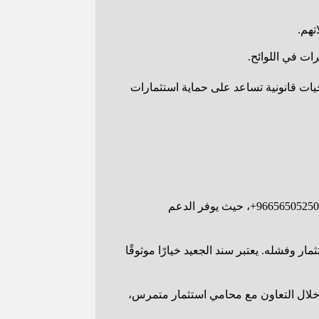
تهم.
رات في اللوائح.
جيات قانونية تساعد على حماية استثمارات
للحصول على استشارة قانونية للمستثمرين أو لمعرفة المزيد حول كيفية حماية استثماراتك، يمكنك التواصل مع سند الجعيد عبر الرقم 966565052502+، حيث يوفر الدعم
ر وفشله. يعتبر سند الجعيد خيارًا موثوقًا
ن خلال التعاون مع محامي استثمار متمرس،