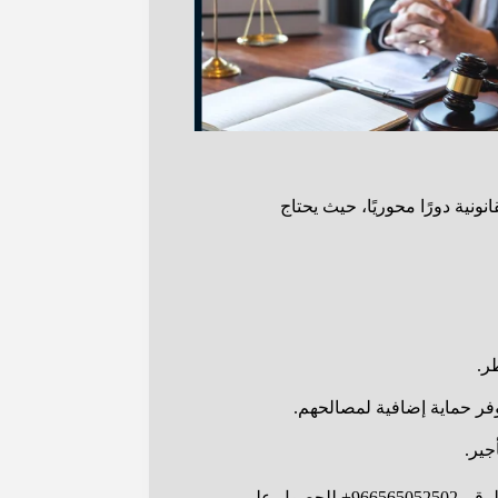
نية دورًا محوريًا، حيث يحتاج
ر.
يوفر حماية إضافية لمصالحهم.
جير.
إذا كنت تبحث عن استشارة قانونية متخصصة للمستثمرين، يعتبر التواصل مع المحامي سند الجعيد خياراً ممتازاً. يمكنك الاتصال به على الرقم 966565052502+ للحصول على