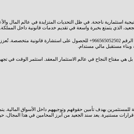
راتيجية استثمارية ناجحة. في ظل التحديات المتزايدة في عالم المال وا
يد، الذي يتمتع بخبرة واسعة في تقديم خدمات قانونية داخل المملكة.
التواصل مع المحامي أنه أيضًا سهل ومباشر؛ يمكنك الاتصال على الرقم 966565052502+ للحصول
ية وبناء مستقبل مالي مستدام.
، بل هي مفتاح النجاح في عالم الاستثمار المعقد. استثمر الوقت في ت
ة للمستثمرين بهدف تأمين حقوقهم وتوجيههم داخل الأسواق المالية. يت
ذ قرارات مستنيرة. يعد سند الجعيد من أبرز المحامين في هذا المجال، 